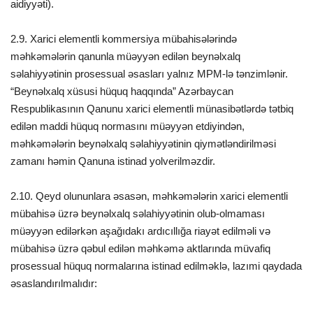
aidiyyəti).
2.9. Xarici elementli kommersiya mübahisələrində
məhkəmələrin qanunla müəyyən edilən beynəlxalq
səlahiyyətinin prosessual əsasları yalnız MPM-lə tənzimlənir.
“Beynəlxalq xüsusi hüquq haqqında” Azərbaycan
Respublikasının Qanunu xarici elementli münasibətlərdə tətbiq
edilən maddi hüquq normasını müəyyən etdiyindən,
məhkəmələrin beynəlxalq səlahiyyətinin qiymətləndirilməsi
zamanı həmin Qanuna istinad yolverilməzdir.
2.10. Qeyd olununlara əsasən, məhkəmələrin xarici elementli
mübahisə üzrə beynəlxalq səlahiyyətinin olub-olmaması
müəyyən edilərkən aşağıdakı ardıcıllığa riayət edilməli və
mübahisə üzrə qəbul edilən məhkəmə aktlarında müvafiq
prosessual hüquq normalarına istinad edilməklə, lazımi qaydada
əsaslandırılmalıdır: