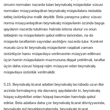
ümumi normaları nəzərdə tutan beynəlxalq müqavilələr xüsusi
normaları müəyyənləşdirən beynəlxalq müqavilələrə nisbətdə
tətbiq üstünlüyünə malik deyildir. Belə yanaşma yalnız xüsusi
norma müəyyənləşdirən beynəlxalq müqavilənin özündə başqa
qaydanın nəzərdə tutulması halında istisna olunur və onun
tətbiqinin nə müqavilələrin qəbul edilmə tarixindən, nə də
müqavilə tərəflərinin sayından asılılığını nəzərdə tutur. Konkret
məsələ üzrə iki beynəlxalq müqavilənin rəqabəti zamanı
üstünlüyün hansı müqaviləyə verilməsinin müəyyən edilməsi
üçün həmin müqavilələrin məzmununa diqqət yetirilməli, tərəflər
üçün daha xüsusi hüquqi rejim müəyyən edən beynəlxalq
müqaviləyə üstünlük verilməlidir.
5.15. Beynəlxalq ticarət adətləri beynəlxalq təcrübədə uzun illər
ərzində formalaşmış elə davranış qaydalarıdır ki, beynəlxalq
hüquq subyektləri onları hüquqi baxımdan hamılıqla qəbul
edirlər. Belə adətlərə daha çox beynəlxalq ticarət dövriyyəsində,
beynəlxalq pul hesablaşmalarında, beynəlxalq ticarət