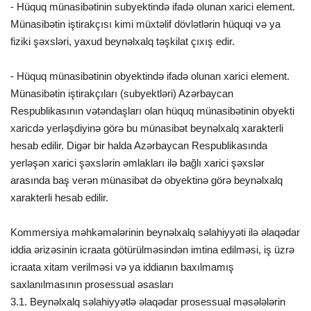
- Hüquq münasibətinin subyektində ifadə olunan xarici element.
Münasibətin iştirakçısı kimi müxtəlif dövlətlərin hüquqi və ya
fiziki şəxsləri, yaxud beynəlxalq təşkilat çıxış edir.
- Hüquq münasibətinin obyektində ifadə olunan xarici element.
Münasibətin iştirakçıları (subyektləri) Azərbaycan
Respublikasının vətəndaşları olan hüquq münasibətinin obyekti
xaricdə yerləşdiyinə görə bu münasibət beynəlxalq xarakterli
hesab edilir. Digər bir halda Azərbaycan Respublikasında
yerləşən xarici şəxslərin əmlakları ilə bağlı xarici şəxslər
arasında baş verən münasibət də obyektinə görə beynəlxalq
xarakterli hesab edilir.
Kommersiya məhkəmələrinin beynəlxalq səlahiyyəti ilə əlaqədar
iddia ərizəsinin icraata götürülməsindən imtina edilməsi, iş üzrə
icraata xitam verilməsi və ya iddianın baxılmamış
saxlanılmasının prosessual əsasları
3.1. Beynəlxalq səlahiyyətlə əlaqədar prosessual məsələlərin