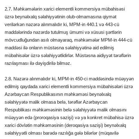
2.7. Məhkəmələrin xarici elementli kommersiya mübahisəsi
üzrə beynəlxalq səlahiyyətinin olub-olmamasına qiymət
verilərkən nəzərə alınmalıdır ki, MPM-in 440.1 və 443-cü
maddələrində nəzərdə tutulmuş ümumi və xüsusi şərtlərin
mövcudluğundan asılı olmayaraq, məhkəmələr MPM-in 444-cü
maddəsi ilə onların müstəsna səlahiyyətinə aid edilmiş
mübahisələr üzrə səlahiyyətlidirlər. Müstəsna aidiyyət tərəflərin
razılaşması ilə dəyişdirilə bilməz.
2.8. Nəzərə alınmalıdır ki, MPM-in 450-ci maddəsində müəyyən
edilmiş qaydada xarici elementli kommersiya mübahisələri üzrə
Azərbaycan Respublikasının məhkəməsi beynəlxalq
səlahiyyətə malik olmasa belə, tərəflər Azərbaycan
Respublikası məhkəməsinin belə səlahiyyətə malik olmasını
müəyyən edə (proroqasiya sazişi) və ya konkret mübahisə üzrə
xarici dövlətin məhkəməsinin (deroqasiya sazişi) beynəlxalq
səlahiyyətli olması barədə razılığa gələ bilərlər (müqavilə