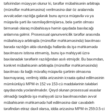
təfsirindən müəyyən olunur ki, tərəflər mübahisənin arbitraja
(münsiflər məhkəməsinə) verilməsinə dair öz aralarında
əvvəlcədən razılığa gələrək bunu ayrıca müqavilə və ya
müqavilə şərti ilə rəsmiləşdirmişlərsə, belə şərtin olması
birmənalı olaraq mübahisəyə həmin qaydada baxılacağı
anlamına gəlmir. Prosessual qanunvericilik tərəflər arasında
mübahisəyə arbitrajda (münsiflər məhkəməsində) baxılması
barədə razılığın əldə olunduğu hallarda da işə məhkəmədə
baxılmasını istisna etməmiş, bunu işə mahiyyəti üzrə
baxılanadək tərəflərin razılığından asılı etmişdir. Bu baxımdan,
konkret mübahisənin arbitrajda (münsiflər məhkəməsində)
baxılması ilə bağlı müvafiq müqavilə şərtinin olmasına
baxmayaraq, verilmiş iddia ərizəsinin icraata qəbul edilməsinin
mümkünlüyü MPM-in 152 və 153-cü maddələrinin tələbləri
qaydasında yoxlanılmalıdır. Qeyd olunan prosessual əsaslar
olmadığı təqdirdə işə mahiyyəti üzrə baxılmasından əvvəl
mübahisənin məhkəmədə həll edilməsinə dair cavabdeh
tərəfindən etiraz daxil olarsa, iddia ərizəsinə MPM-in 259.0.5-ci