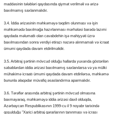
maddəsinin tələbləri qaydasında qiymət verilməli və ərizə
baxılmamış saxlanmalıdır.
3.4. İddia ərizəsinin məhkəməyə təqdim olunması və işin
məhkəmədə baxılmağa hazırlanması mərhələsi barədə lazımi
qaydada məlumatlı olan cavabdehin işə mahiyyəti üzrə
baxılmasından sonra verdiyi etirazı nəzərə alınmamalı və icraat
ümumi qaydada davam etdirilməlidir.
3.5. Arbitraj şərtinin mövcud olduğu hallarda yuxarıda göstərilən
səbəblərdən iddia ərizəsi baxılmamış saxlanılarsa və ya mülki
mühakimə icraatı ümumi qaydada davam etdirilərsə, məhkəmə
bununla əlaqədar müvafiq əsaslandırma aparmalıdır.
3.6. Tərəflər arasında arbitraj şərtinin mövcud olmasına
baxmayaraq, məhkəməyə iddia ərizəsi daxil olduqda,
Azərbaycan Respublikasının 1999-cu il 9 noyabr tarixində
qoşulduğu "Xarici arbitraj qərarlarının tanınması və icrası