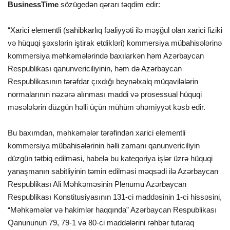
BusinessTime
sözügedən qərarı təqdim edir:
İDMAN
“Xarici elementli (sahibkarlıq fəaliyyəti ilə məşğul olan xarici fiziki
və hüquqi şəxslərin iştirak etdikləri) kommersiya mübahisələrinə
FORMULA 1
kommersiya məhkəmələrində baxılarkən həm Azərbaycan
Respublikası qanunvericiliyinin, həm də Azərbaycan
DÜNYA
Respublikasının tərəfdar çıxdığı beynəlxalq müqavilələrin
normalarının nəzərə alınması maddi və prosessual hüquqi
ANALİTİKA
məsələlərin düzgün həlli üçün mühüm əhəmiyyət kəsb edir.
Multimedia
Bu baxımdan, məhkəmələr tərəfindən xarici elementli
kommersiya mübahisələrinin həlli zamanı qanunvericiliyin
düzgün tətbiq edilməsi, habelə bu kateqoriya işlər üzrə hüquqi
yanaşmanın sabitliyinin təmin edilməsi məqsədi ilə Azərbaycan
Respublikası Ali Məhkəməsinin Plenumu Azərbaycan
Respublikası Konstitusiyasının 131-ci maddəsinin 1-ci hissəsini,
“Məhkəmələr və hakimlər haqqında” Azərbaycan Respublikası
Qanununun 79, 79-1 və 80-ci maddələrini rəhbər tutaraq