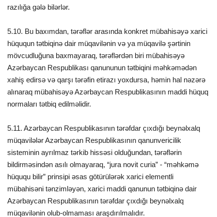
razılığa gələ bilərlər.
5.10. Bu baxımdan, tərəflər arasında konkret mübahisəyə xarici
hüququn tətbiqinə dair müqavilənin və ya müqavilə şərtinin
mövcudluğuna baxmayaraq, tərəflərdən biri mübahisəyə
Azərbaycan Respublikası qanununun tətbiqini məhkəmədən
xahiş edirsə və qarşı tərəfin etirazı yoxdursa, həmin hal nəzərə
alınaraq mübahisəyə Azərbaycan Respublikasının maddi hüquq
normaları tətbiq edilməlidir.
5.11. Azərbaycan Respublikasının tərəfdar çıxdığı beynəlxalq
müqavilələr Azərbaycan Respublikasının qanunvericilik
sisteminin ayrılmaz tərkib hissəsi olduğundan, tərəflərin
bildirməsindən asılı olmayaraq, “jura novit curia” - “məhkəmə
hüququ bilir” prinsipi əsas götürülərək xarici elementli
mübahisəni tənzimləyən, xarici maddi qanunun tətbiqinə dair
Azərbaycan Respublikasının tərəfdar çıxdığı beynəlxalq
müqavilənin olub-olmaması araşdırılmalıdır.