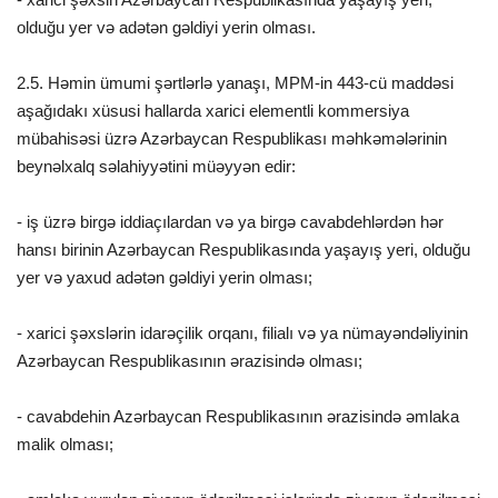
olduğu yer və adətən gəldiyi yerin olması.
2.5. Həmin ümumi şərtlərlə yanaşı, MPM-in 443-cü maddəsi
aşağıdakı xüsusi hallarda xarici elementli kommersiya
mübahisəsi üzrə Azərbaycan Respublikası məhkəmələrinin
beynəlxalq səlahiyyətini müəyyən edir:
- iş üzrə birgə iddiaçılardan və ya birgə cavabdehlərdən hər
hansı birinin Azərbaycan Respublikasında yaşayış yeri, olduğu
yer və yaxud adətən gəldiyi yerin olması;
- xarici şəxslərin idarəçilik orqanı, filialı və ya nümayəndəliyinin
Azərbaycan Respublikasının ərazisində olması;
- cavabdehin Azərbaycan Respublikasının ərazisində əmlaka
malik olması;