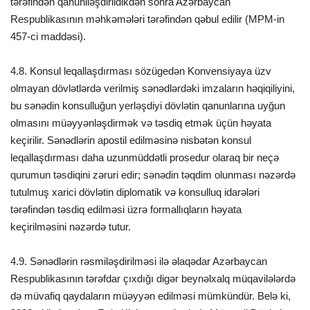
tərəfindən qanuniləşdirildikdən sonra Azərbaycan
Respublikasının məhkəmələri tərəfindən qəbul edilir (MPM-in
457-ci maddəsi).
4.8. Konsul leqallaşdırması sözügedən Konvensiyaya üzv
olmayan dövlətlərdə verilmiş sənədlərdəki imzaların həqiqiliyini,
bu sənədin konsulluğun yerləşdiyi dövlətin qanunlarına uyğun
olmasını müəyyənləşdirmək və təsdiq etmək üçün həyata
keçirilir. Sənədlərin apostil edilməsinə nisbətən konsul
leqallaşdırması daha uzunmüddətli prosedur olaraq bir neçə
qurumun təsdiqini zəruri edir; sənədin təqdim olunması nəzərdə
tutulmuş xarici dövlətin diplomatik və konsulluq idarələri
tərəfindən təsdiq edilməsi üzrə formallıqların həyata
keçirilməsini nəzərdə tutur.
4.9. Sənədlərin rəsmiləşdirilməsi ilə əlaqədar Azərbaycan
Respublikasının tərəfdar çıxdığı digər beynəlxalq müqavilələrdə
də müvafiq qaydaların müəyyən edilməsi mümkündür. Belə ki,