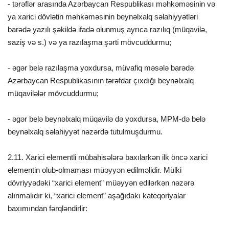
- tərəflər arasında Azərbaycan Respublikası məhkəməsinin və
ya xarici dövlətin məhkəməsinin beynəlxalq səlahiyyətləri
barədə yazılı şəkildə ifadə olunmuş ayrıca razılıq (müqavilə,
saziş və s.) və ya razılaşma şərti mövcuddurmu;
- əgər belə razılaşma yoxdursa, müvafiq məsələ barədə
Azərbaycan Respublikasının tərəfdar çıxdığı beynəlxalq
müqavilələr mövcuddurmu;
- əgər belə beynəlxalq müqavilə də yoxdursa, MPM-də belə
beynəlxalq səlahiyyət nəzərdə tutulmuşdurmu.
2.11. Xarici elementli mübahisələrə baxılarkən ilk öncə xarici
elementin olub-olmaması müəyyən edilməlidir. Mülki
dövriyyədəki “xarici element” müəyyən edilərkən nəzərə
alınmalıdır ki, “xarici element” aşağıdakı kateqoriyalar
baxımından fərqləndirlir: