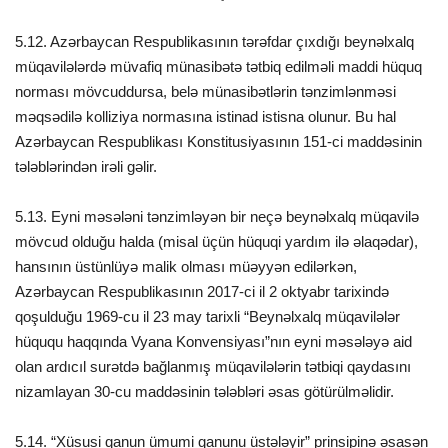
5.12. Azərbaycan Respublikasının tərəfdar çıxdığı beynəlxalq
müqavilələrdə müvafiq münasibətə tətbiq edilməli maddi hüquq
norması mövcuddursa, belə münasibətlərin tənzimlənməsi
məqsədilə kolliziya normasına istinad istisna olunur. Bu hal
Azərbaycan Respublikası Konstitusiyasının 151-ci maddəsinin
tələblərindən irəli gəlir.
5.13. Eyni məsələni tənzimləyən bir neçə beynəlxalq müqavilə
mövcud olduğu halda (misal üçün hüquqi yardım ilə əlaqədar),
hansının üstünlüyə malik olması müəyyən edilərkən,
Azərbaycan Respublikasının 2017-ci il 2 oktyabr tarixində
qoşulduğu 1969-cu il 23 may tarixli “Beynəlxalq müqavilələr
hüququ haqqında Vyana Konvensiyası”nın eyni məsələyə aid
olan ardıcıl surətdə bağlanmış müqavilələrin tətbiqi qaydasını
nizamlayan 30-cu maddəsinin tələbləri əsas götürülməlidir.
5.14. “Xüsusi qanun ümumi qanunu üstələyir” prinsipinə əsasən