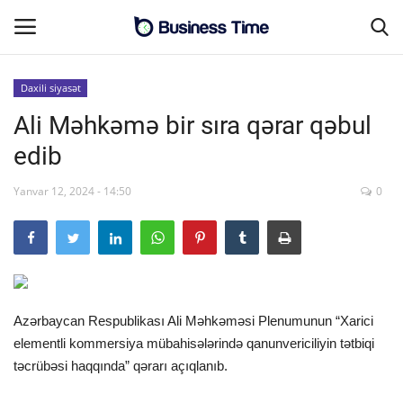
Daxili siyasət
Ali Məhkəmə bir sıra qərar qəbul
Əsas səhifə
edib
MALİYYƏ-BİZNES
Yanvar 12, 2024 - 14:50
0
Əlaqə
SƏNAYE-İNFRASTRUKTUR
CƏMİYYƏT
Azərbaycan Respublikası Ali Məhkəməsi Plenumunun “Xarici
elementli kommersiya mübahisələrində qanunvericiliyin tətbiqi
ENERGETİKA
təcrübəsi haqqında” qərarı açıqlanıb.
SİYASƏT