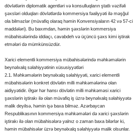
dövlətlərin diplomatik agentləri və konsulluqların ştatlı vəzifəli
şəxsləri olduqları dövlətlərdə kommersiya fəaliyyəti ilə məşğul
ola bilməzlər (müvafiq olaraq həmin Konvensiyaların 42 və 57-ci
maddələri). Bu baxımdan, həmin şəxslərin kommersiya
mübahisələrində iddiaçı, cavabdeh və üçüncü şəxs kimi iştirak
etmələri də mümkünsüzdür.
Xarici elementli kommersiya mübahisələrində məhkəmələrin
beynəlxalq səlahiyyətinin xüsusiyyətləri
2.1. Məhkəmələrin beynəlxalq səlahiyyəti, xarici elementli
mübahisələrin konkret dövlətin milli məhkəmələrinə olan
aidiyyətidir. Əgər hər hansı dövlətin milli məhkəməsi xarici
şəxslərin iştirakı ilə olan müvafiq iş üzrə beynəlxalq səlahiyyətə
malik deyilsə, həmin işə baxa bilməz. Azərbaycan
Respublikasının kommersiya məhkəmələri də xarici şəxslərin
iştirakı ilə olan mübahisələrə yalnız o zaman baxa bilərlər ki,
həmin mübahisələr üzrə beynəlxalq səlahiyyətə malik olsunlar.