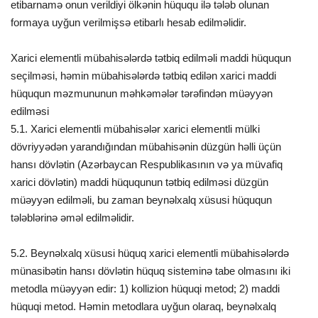
etibarnamə onun verildiyi ölkənin hüququ ilə tələb olunan
formaya uyğun verilmişsə etibarlı hesab edilməlidir.
Xarici elementli mübahisələrdə tətbiq edilməli maddi hüququn
seçilməsi, həmin mübahisələrdə tətbiq edilən xarici maddi
hüququn məzmununun məhkəmələr tərəfindən müəyyən
edilməsi
5.1. Xarici elementli mübahisələr xarici elementli mülki
dövriyyədən yarandığından mübahisənin düzgün həlli üçün
hansı dövlətin (Azərbaycan Respublikasının və ya müvafiq
xarici dövlətin) maddi hüququnun tətbiq edilməsi düzgün
müəyyən edilməli, bu zaman beynəlxalq xüsusi hüququn
tələblərinə əməl edilməlidir.
5.2. Beynəlxalq xüsusi hüquq xarici elementli mübahisələrdə
münasibətin hansı dövlətin hüquq sisteminə tabe olmasını iki
metodla müəyyən edir: 1) kollizion hüquqi metod; 2) maddi
hüquqi metod. Həmin metodlara uyğun olaraq, beynəlxalq