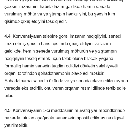
şəxsin imzasının, habelə lazım gəldikdə həmin sənədə
vurulmuş möhür və ya ştampın həqiqiliyini, bu şəxsin kim
qisimdə çıxış etdiyini təsdiq edir.
4.4. Konvensiyanın tələbinə görə, imzanın həqiqiliyini, sənədi
imza etmiş şəxsin hansı qisimdə çıxış etdiyini və lazım
gəldikdə, həmin sənədə vurulmuş möhürün və ya ştampın
həqiqiliyini təsdiq etmək üçün tələb oluna biləcək yeganə
formallıq həmin sənədin təqdim edildiyi dövlətin səlahiyyətli
orqanı tərəfindən şəhadətnamənin əlavə edilməsidir.
Şəhadətnamə sənədin özündə və ya sənədə əlavə edilən ayrıca
vərəqdə əks etdirilir, onu verən orqanın rəsmi dilində tərtib edilə
bilər.
4.5. Konvensiyanın 1-ci maddəsinin müvafiq yarımbəndlərində
nəzərdə tutulan aşağıdakı sənədlərin apostil edilməsinə diqqət
yetirilməlidir: