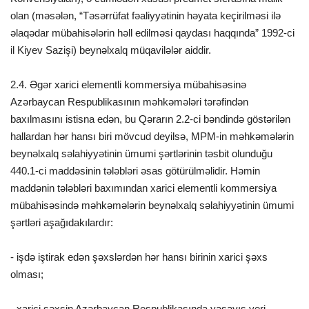
olan (məsələn, “Təsərrüfat fəaliyyətinin həyata keçirilməsi ilə
əlaqədar mübahisələrin həll edilməsi qaydası haqqında” 1992-ci
il Kiyev Sazişi) beynəlxalq müqavilələr aiddir.
2.4. Əgər xarici elementli kommersiya mübahisəsinə
Azərbaycan Respublikasının məhkəmələri tərəfindən
baxılmasını istisna edən, bu Qərarın 2.2-ci bəndində göstərilən
hallardan hər hansı biri mövcud deyilsə, MPM-in məhkəmələrin
beynəlxalq səlahiyyətinin ümumi şərtlərinin təsbit olunduğu
440.1-ci maddəsinin tələbləri əsas götürülməlidir. Həmin
maddənin tələbləri baxımından xarici elementli kommersiya
mübahisəsində məhkəmələrin beynəlxalq səlahiyyətinin ümumi
şərtləri aşağıdakılardır:
- işdə iştirak edən şəxslərdən hər hansı birinin xarici şəxs
olması;
- xarici şəxsin Azərbaycan Respublikasında yaşayış yeri,