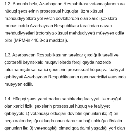
1.2. Bununla belə, Azərbaycan Respublikası vətəndaşlarının və
hüquqi şəxslərinin prosessual hüquqları üzrə xüsusi
məhdudiyyətlərə yol verən dövlətlərdən olan xarici şəxslərə
münasibətdə Azərbaycan Respublikası tərəfindən cavab
məhdudiyyətləri (retorsiya-xüsusi məhdudiyyət) müəyyən edilə
bilər (MPM-in 440.3-cü maddəsi).
1.3. Azərbaycan Respublikasının tərəfdar çıxdığı ikitərəfli və
çoxtərəfli beynəlxalq müqavilələrdə fərqli qayda nəzərdə
tutulmamışdırsa, xarici şəxslərin prosessual hüquq və fəaliyyət
qabiliyyəti Azərbaycan Respublikasının qanunvericiliyi əsasında
müəyyən edilir.
1.4. Hüquqi şəxs yaratmadan sahibkarlıq fəaliyyəti ilə məşğul
olan xarici fiziki şəxslərin prosessual hüquq və fəaliyyət
qabiliyyəti: 1) vətəndaşı olduqları dövlətin qanunları ilə; 2) bir
neçə vətəndaşlığı olduqda onun daha sıx bağlı olduğu dövlətin
qanunları ilə; 3) vətəndaşlığı olmadıqda daimi yaşadığı yeri olan