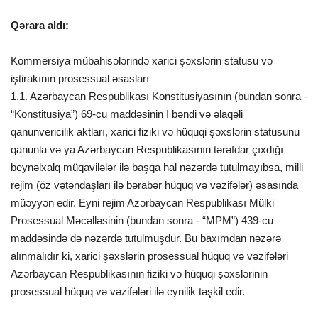
Qərara aldı:
Kommersiya mübahisələrində xarici şəxslərin statusu və
iştirakının prosessual əsasları
1.1. Azərbaycan Respublikası Konstitusiyasının (bundan sonra -
“Konstitusiya”) 69-cu maddəsinin I bəndi və əlaqəli
qanunvericilik aktları, xarici fiziki və hüquqi şəxslərin statusunu
qanunla və ya Azərbaycan Respublikasının tərəfdar çıxdığı
beynəlxalq müqavilələr ilə başqa hal nəzərdə tutulmayıbsa, milli
rejim (öz vətəndaşları ilə bərabər hüquq və vəzifələr) əsasında
müəyyən edir. Eyni rejim Azərbaycan Respublikası Mülki
Prosessual Məcəlləsinin (bundan sonra - “MPM”) 439-cu
maddəsində də nəzərdə tutulmuşdur. Bu baxımdan nəzərə
alınmalıdır ki, xarici şəxslərin prosessual hüquq və vəzifələri
Azərbaycan Respublikasının fiziki və hüquqi şəxslərinin
prosessual hüquq və vəzifələri ilə eynilik təşkil edir.