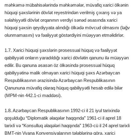
məhkəmə mübahisələrində məhkəmələr, müvafiq xarici ölkənin
hüquqi şəxslərinin dövlət reyestrindən verilmiş çıxarış və ya
səlahiyyətli dövlət orqanının verdiyi sənəd əsasında xarici
hüquqi şəxsin qeydiyyata alındığı ölkədə mövcud olmasını (ləğv
olunmamasını) və fəaliyyət göstərdiyini müəyyən etməlidirlər.
1.7. Xarici hüquqi şəxslərin prosessual hüquq və fəaliyyət
qabiliyyəti onların yaradıldığı xarici dövlətin qanunu ilə müəyyən
edilir. Bu qanuna əsasən öz ölkəsində prosessual hüquq
qabiliyyətinə malik olmayan xarici hüquqi şəxs Azərbaycan
Respublikasının ərazisində Azərbaycan Respublikasının
Qanununa müvafiq olaraq hüquq qabiliyyətli hesab edilə bilər
(MPM-nin 442.1-ci maddəsi).
1.8. Azərbaycan Respublikasının 1992-ci il 21 iyul tarixində
qoşulduğu “Diplomatik əlaqələr haqqında” 1961-ci il aprel 18
tarixli və “Konsulluq əlaqələri haqqında” 1963-cü il 24 aprel tarixli
BMT-nin Vyana Konvensiyalarının tələblərinə görə, xarici