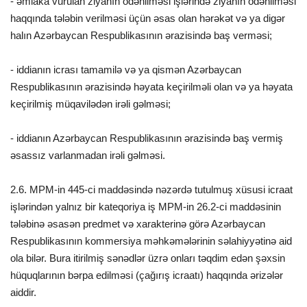
- əmlaka vurulan ziyanın ödənilməsi işlərində ziyanın ödənilməsi
haqqında tələbin verilməsi üçün əsas olan hərəkət və ya digər
halın Azərbaycan Respublikasının ərazisində baş verməsi;
- iddianın icrası tamamilə və ya qismən Azərbaycan
Respublikasının ərazisində həyata keçirilməli olan və ya həyata
keçirilmiş müqavilədən irəli gəlməsi;
- iddianın Azərbaycan Respublikasının ərazisində baş vermiş
əsassız varlanmadan irəli gəlməsi.
2.6. MPM-in 445-ci maddəsində nəzərdə tutulmuş xüsusi icraat
işlərindən yalnız bir kateqoriya iş MPM-in 26.2-ci maddəsinin
tələbinə əsasən predmet və xarakterinə görə Azərbaycan
Respublikasının kommersiya məhkəmələrinin səlahiyyətinə aid
ola bilər. Bura itirilmiş sənədlər üzrə onları təqdim edən şəxsin
hüquqlarının bərpa edilməsi (çağırış icraatı) haqqında ərizələr
aiddir.