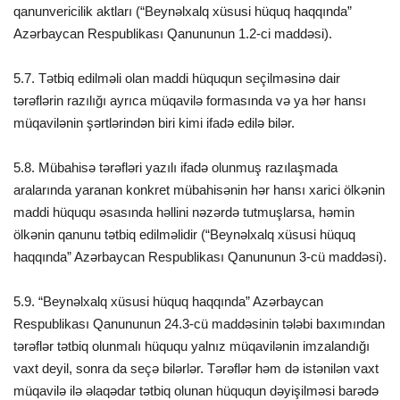
qanunvericilik aktları (“Beynəlxalq xüsusi hüquq haqqında”
Azərbaycan Respublikası Qanununun 1.2-ci maddəsi).
5.7. Tətbiq edilməli olan maddi hüququn seçilməsinə dair
tərəflərin razılığı ayrıca müqavilə formasında və ya hər hansı
müqavilənin şərtlərindən biri kimi ifadə edilə bilər.
5.8. Mübahisə tərəfləri yazılı ifadə olunmuş razılaşmada
aralarında yaranan konkret mübahisənin hər hansı xarici ölkənin
maddi hüququ əsasında həllini nəzərdə tutmuşlarsa, həmin
ölkənin qanunu tətbiq edilməlidir (“Beynəlxalq xüsusi hüquq
haqqında” Azərbaycan Respublikası Qanununun 3-cü maddəsi).
5.9. “Beynəlxalq xüsusi hüquq haqqında” Azərbaycan
Respublikası Qanununun 24.3-cü maddəsinin tələbi baxımından
tərəflər tətbiq olunmalı hüququ yalnız müqavilənin imzalandığı
vaxt deyil, sonra da seçə bilərlər. Tərəflər həm də istənilən vaxt
müqavilə ilə əlaqədar tətbiq olunan hüququn dəyişilməsi barədə