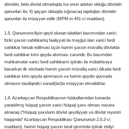
dövlətin, belə dövlət olmadıqda isə onun adətən olduğu dövlətin
qanunları ilə; 4) qaçqın olduqda sığınacaq tapdıqları dövlətin
qanunları ilə müəyyən edilir (MPM-in 441-ci maddəsi).
1.5. Qanunvericiliyin qeyd olunan tələbləri baxımından xarici
fiziki şəxsin sahibkarlıq fəaliyyəti ilə məşğul olan xarici fərdi
sahibkar hesab edilməsi üçün həmin şəxsin müvafiq dövlətdə
fərdi sahibkar kimi qeydə alınması zəruridir. Bu baxımdan
məhkəmələr xarici fərdi sahibkarın iştirakı ilə mübahisəyə
baxarkən ilk növbədə həmin şəxsin müvafiq xarici ölkədə fərdi
sahibkar kimi qeydə alınmasını və həmin qeydin qüvvədə
olmasını təsdiqedici sənəd(lər)lə müəyyən etməlidirlər.
1.6. Azərbaycan Respublikasının hüdudlarından kənarda
yaradılmış hüquqi şəxsin xarici hüquqi şəxs olması nəzərə
alınaraq (“Hüquqi şəxslərin dövlət qeydiyyatı və dövlət reyestri
haqqında” Azərbaycan Respublikası Qanununun 2.0.2-ci
maddəsi), həmin hüquqi şəxsin tərəf qismində iştirak etdiyi