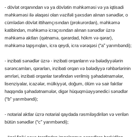
- dövlət orqanından və ya dövlətin məhkəməsi və ya iqtisadi
məhkəməsi ilə əlaqəsi olan vəzifəli şəxsdən alınan sənədlər, o
cümlədən dövlət ittihamçısından (prokurordan), məhkəmə
katibindən, məhkəmə icraçısından alınan sənədlər üzrə
məhkəmə aktları (qətnamə, qərardad, hökm və qərar),
məhkəmə tapşırıqları, icra qeydi, icra vərəqəsi (“a” yarımbəndi);
- inzibati sənədlər üzrə - inzibati orqanların və bələdiyyələrin
sərəncamları, qərarları, inzibati orqan və bələdiyyə rəhbərlərinin
əmrləri, inzibati orqanlar tərəfindən verilmiş şəhadətnamələr,
lisenziyalar, icazələr, mülkiyyət, doğum, ölüm və sair faktlar
haqqında şəhadətnamələr, digər hüquqmüəyyənedici sənədlər
(“b” yarımbəndi);
- notarial aktlar üzrə notarial qaydada rəsmiləşdirilən və verilən
bütün sənədlər (“c” yarımbəndi);