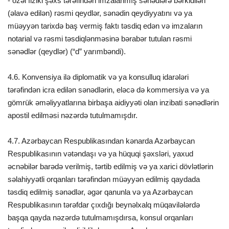
- özəl fiziki şəxs tərəfindən imzalanmış sənədlərə bərkidilən
(əlavə edilən) rəsmi qeydlər, sənədin qeydiyyatını və ya
müəyyən tarixdə baş vermiş faktı təsdiq edən və imzaların
notarial və rəsmi təsdiqlənməsinə bərabər tutulan rəsmi
sənədlər (qeydlər) (“d” yarımbəndi).
4.6. Konvensiya ilə diplomatik və ya konsulluq idarələri
tərəfindən icra edilən sənədlərin, eləcə də kommersiya və ya
gömrük əməliyyatlarına birbaşa aidiyyəti olan inzibati sənədlərin
apostil edilməsi nəzərdə tutulmamışdır.
4.7. Azərbaycan Respublikasından kənarda Azərbaycan
Respublikasının vətəndaşı və ya hüquqi şəxsləri, yaxud
əcnəbilər barədə verilmiş, tərtib edilmiş və ya xarici dövlətlərin
səlahiyyətli orqanları tərəfindən müəyyən edilmiş qaydada
təsdiq edilmiş sənədlər, əgər qanunla və ya Azərbaycan
Respublikasının tərəfdar çıxdığı beynəlxalq müqavilələrdə
başqa qayda nəzərdə tutulmamışdırsa, konsul orqanları