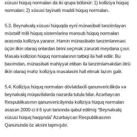
xüsusi hüquq normaları da iki qrupa bölünür: 1) kolliziya hüquq
normaları; 2) xüsusi təyinatlı maddi hüquq normaları.
5.3. Beynəlxalq xüsusi hüquqda eyni münasibəti tənzimləyən
müxtəlif milli hüquq sistemlərinə mənsub hüquq normaları
arasında kolliziya yaranır. Həmin münasibətin tənzimlənməsi
üçün ilkin olaraq onlardan birini seçmək zərurəti meydana çıxır.
Məsələ kollizion hüquq normalarının tətbiqi ilə həll edilir. Bu
baxımdan, münasibəti mahiyyət etibarı ilə tənzimləməkdən ötrü
ilkin olaraq məhz kolliziya məsələsini həll etmək lazım gəlir.
5.4. Kolliziya hüquq normaları dövlətdaxili qanunvericilikdə və
beynəlxalq müqavilələrdə nəzərdə tutula bilər. Azərbaycan
Respublikasının qanunvericiliyində kolliziya hüquq normaları
əsasən 2000-ci il 6 iyun tarixində qəbul edilmiş “Beynəlxalq
xüsusi hüquq haqqında” Azərbaycan Respublikasının
Qanununda öz əksini tapmışdır.