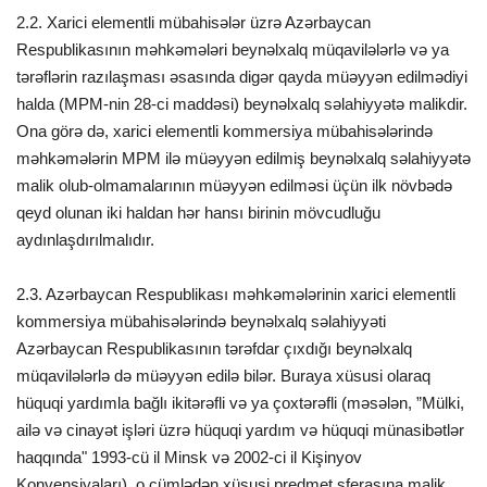
2.2. Xarici elementli mübahisələr üzrə Azərbaycan
Respublikasının məhkəmələri beynəlxalq müqavilələrlə və ya
tərəflərin razılaşması əsasında digər qayda müəyyən edilmədiyi
halda (MPM-nin 28-ci maddəsi) beynəlxalq səlahiyyətə malikdir.
Ona görə də, xarici elementli kommersiya mübahisələrində
məhkəmələrin MPM ilə müəyyən edilmiş beynəlxalq səlahiyyətə
malik olub-olmamalarının müəyyən edilməsi üçün ilk növbədə
qeyd olunan iki haldan hər hansı birinin mövcudluğu
aydınlaşdırılmalıdır.
2.3. Azərbaycan Respublikası məhkəmələrinin xarici elementli
kommersiya mübahisələrində beynəlxalq səlahiyyəti
Azərbaycan Respublikasının tərəfdar çıxdığı beynəlxalq
müqavilələrlə də müəyyən edilə bilər. Buraya xüsusi olaraq
hüquqi yardımla bağlı ikitərəfli və ya çoxtərəfli (məsələn, ”Mülki,
ailə və cinayət işləri üzrə hüquqi yardım və hüquqi münasibətlər
haqqında" 1993-cü il Minsk və 2002-ci il Kişinyov
Konvensiyaları), o cümlədən xüsusi predmet sferasına malik