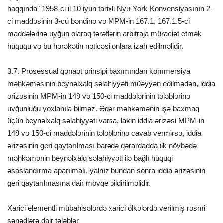
haqqında" 1958-ci il 10 iyun tarixli Nyu-York Konvensiyasının 2-
ci maddəsinin 3-cü bəndinə və MPM-in 167.1, 167.1.5-ci
maddələrinə uyğun olaraq tərəflərin arbitraja müraciət etmək
hüququ və bu hərəkətin nəticəsi onlara izah edilməlidir.
3.7. Prosessual qənaət prinsipi baxımından kommersiya
məhkəməsinin beynəlxalq səlahiyyəti müəyyən edilmədən, iddia
ərizəsinin MPM-in 149 və 150-ci maddələrinin tələblərinə
uyğunluğu yoxlanıla bilməz. Əgər məhkəmənin işə baxmaq
üçün beynəlxalq səlahiyyəti varsa, lakin iddia ərizəsi MPM-in
149 və 150-ci maddələrinin tələblərinə cavab vermirsə, iddia
ərizəsinin geri qaytarılması barədə qərardadda ilk növbədə
məhkəmənin beynəlxalq səlahiyyəti ilə bağlı hüquqi
əsaslandırma aparılmalı, yalnız bundan sonra iddia ərizəsinin
geri qaytarılmasına dair mövqe bildirilməlidir.
Xarici elementli mübahisələrdə xarici ölkələrdə verilmiş rəsmi
sənədlərə dair tələblər