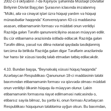
2002-ci il oktyabrın 7-də Kişinyov şəhərində Müstəqil Dövlətlər
Birliyinin Dövlət Başçıları Şurasının iclasında imzalanmış
"Mülki, ailə və cinayət işləri üzrə hüquqi yardım və hüquqi
münasibətlər haqqında" Konvensiyanın 43-cü maddəsinə
əsasən, etibarnamənin forması və müddəti onun verildiyi
Razılığa gələn Tərəfin qanunvericiliyinə əsasən müəyyən edilir.
Bu cür etibarnamə ərazisində istifadə ediləcək Razılığa gələn
Tərəfin dilinə, yaxud rus dilinə notarial qaydada təsdiqlənmiş
tərcümə ilə birlikdə Razılığa gələn digər Tərəflərin ərazilərində
hər hansı bir xüsusi təsdiq tələb etmədən tətbiq ediləcəkdir.
4.10. Bundan başqa, “Beynəlxalq xüsusi hüquq haqqında”
Azərbaycan Respublikası Qanununun 18-ci maddəsinin tələbi
baxımından etibarnamənin forması və qüvvədə olması müddəti
onun verildiyi ölkənin hüququ ilə müəyyən olunur. Lakin
etibarnamənin formasına riayət edilməməsi nəticəsində o,
etibarsız sayıla bilməz, bu şərtlə ki, onun forması Azərbaycan
Respublikası hüququnun tələblərinə uyğun olsun. Bu baxımdan,