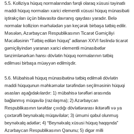
5.5. Kolliziya hüquq normalarından fərqli olaraq xüsusi təyinatlı
maddi hüquq normaları xarici elementli xüsusi hüquq münasibəti
iştirakçıları üçün bilavasitə davranış qaydası yaradır. Belə
normalar kollizion mərhələdən yan keçərək birbaşa tətbiq edilir.
Məsələn, Azərbaycan Respublikasının Ticarət Gəmiçiliyi
Məcəlləsinin “Tətbiq edilən hüquq” adlanan XXVI fəslində ticarət
gəmiçiliyindən yaranan xarici elementli münasibətlər
tənzimlənərkən hansı dövlətin hüquq normalarının tətbiq
edilməsi birbaşa müəyyən edilmişdir.
5.6. Mübahisəli hüquq münasibətinə tətbiq edilməli dövlətin
maddi hüququnun məhkəmələr tərəfindən seçilməsinin hüquqi
əsasları aşağıdakılardır: 1) mübahisə tərəfləri arasında
bağlanmış müqavilə (razılaşma); 2) Azərbaycan
Respublikasının tərəfdar çıxdığı dövlətlərarası ikitərəfli və ya
çoxtərəfli beynəlxalq müqavilələr; 3) ümumi qəbul olunmuş
beynəlxalq adətlər; 4) “Beynəlxalq xüsusi hüquq haqqında”
Azərbaycan Respublikasının Qanunu; 5) digər milli