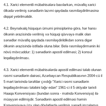
4.1. Xarici elementli mübahisələrə baxılarkən, müvafiq xarici
ölkədə verilmiş sənədlərin lazımi qaydada rəsmiləşdirilməsinə
diqqət yetirilməlidir.
4.2. Beynəlxalq hüququn ümumi prinsiplərinə görə, hər hansı
ölkənin ərazisində verilmiş və hüquqi qüvvəyə malik olan
sənədlər müvafiq qaydada rəsmiləşdirildikdən sonra digər
ölkənin ərazisində istifadə oluna bilər. Belə rəsmiləşdirmənin iki
növü mövcuddur: 1) sənədlərin apostil edilməsi; 2) konsul
leqallaşdırılması.
4.3. Xarici elementli mübahisələrdə apostil edilməsi tələb olunan
rəsmi sənədlərin dairəsi, Azərbaycan Respublikasının 2004-cü il
5 mart tarixində tərəfdar çıxdığı “Xarici rəsmi sənədlərin
leqallaşdırılması tələbini ləğv edən” 1961-ci il 5 oktyabr tarixli
Haaqa Konvensiyası (bundan sonra - mətndə Konvensiya) ilə
müəyyən edilmişdir. Sənədlərin apostil edilməsi həmin
Konvensiyaya üzv olan dövlətlərdə verilmiş sənədi imzalamış