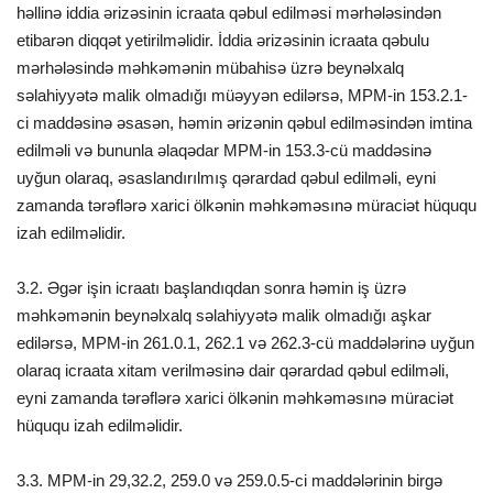
həllinə iddia ərizəsinin icraata qəbul edilməsi mərhələsindən
etibarən diqqət yetirilməlidir. İddia ərizəsinin icraata qəbulu
mərhələsində məhkəmənin mübahisə üzrə beynəlxalq
səlahiyyətə malik olmadığı müəyyən edilərsə, MPM-in 153.2.1-
ci maddəsinə əsasən, həmin ərizənin qəbul edilməsindən imtina
edilməli və bununla əlaqədar MPM-in 153.3-cü maddəsinə
uyğun olaraq, əsaslandırılmış qərardad qəbul edilməli, eyni
zamanda tərəflərə xarici ölkənin məhkəməsınə müraciət hüququ
izah edilməlidir.
3.2. Əgər işin icraatı başlandıqdan sonra həmin iş üzrə
məhkəmənin beynəlxalq səlahiyyətə malik olmadığı aşkar
edilərsə, MPM-in 261.0.1, 262.1 və 262.3-cü maddələrinə uyğun
olaraq icraata xitam verilməsinə dair qərardad qəbul edilməli,
eyni zamanda tərəflərə xarici ölkənin məhkəməsınə müraciət
hüququ izah edilməlidir.
3.3. MPM-in 29,32.2, 259.0 və 259.0.5-ci maddələrinin birgə