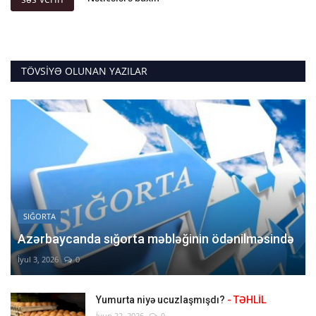
TÖVSIYƏ OLUNAN YAZILAR
SIĞORTA
Azərbaycanda sığorta məbləğinin ödənilməsində
İyul 3, 2026
0
Yumurta niyə ucuzlaşmışdı?
- TƏHLİL
İyun 22, 2026
0