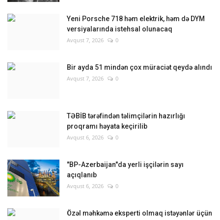
Yeni Porsche 718 həm elektrik, həm də DYM
versiyalarında istehsal olunacaq
Avqust 7, 2026
0
Bir ayda 51 mindən çox müraciət qeydə alındı
Avqust 7, 2026
0
TƏBİB tərəfindən təlimçilərin hazırlığı
proqramı həyata keçirilib
Avqust 6, 2026
0
"BP-Azerbaijan"da yerli işçilərin sayı
açıqlanıb
Avqust 6, 2026
0
Özəl məhkəmə eksperti olmaq istəyənlər üçün