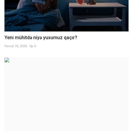
Yeni mühitdə niyə yuxumuz qaçır?
Fevral 18, 2026
0