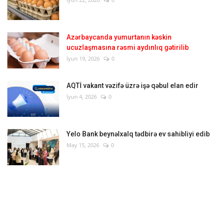
Azərbaycanda yumurtanın kəskin
ucuzlaşmasına rəsmi aydınlıq gətirilib
İyun 19, 2026
0
AQTİ vakant vəzifə üzrə işə qəbul elan edir
İyun 4, 2026
0
Yelo Bank beynəlxalq tədbirə ev sahibliyi edib
May 15, 2026
0