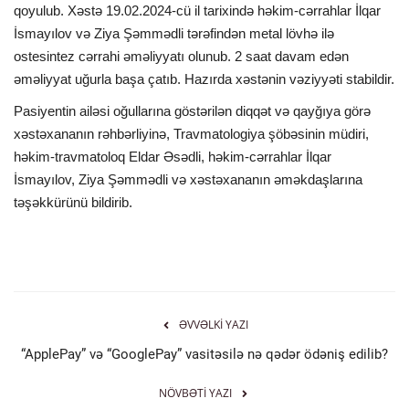
qoyulub. Xəstə 19.02.2024-cü il tarixində həkim-cərrahlar İlqar
İsmayılov və Ziya Şəmmədli tərəfindən metal lövhə ilə
ostesintez cərrahi əməliyyatı olunub. 2 saat davam edən
əməliyyat uğurla başa çatıb. Hazırda xəstənin vəziyyəti stabildir.
Pasiyentin ailəsi oğullarına göstərilən diqqət və qayğıya görə
xəstəxananın rəhbərliyinə, Travmatologiya şöbəsinin müdiri,
həkim-travmatoloq Eldar Əsədli, həkim-cərrahlar İlqar
İsmayılov, Ziya Şəmmədli və xəstəxananın əməkdaşlarına
təşəkkürünü bildirib.
ƏVVƏLKI YAZI
“ApplePay” və “GooglePay” vasitəsilə nə qədər ödəniş edilib?
NÖVBƏTI YAZI