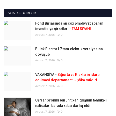
SON XƏBƏRLƏR
Fond Birjasında ən çox əməliyyat aparan
investisiya şirkətləri
- TAM SİYAHI
Avqust 7, 2026
0
Buick Electra L7 tam elektrik versiyasına
qovuşub
Avqust 7, 2026
0
VAKANSİYA -
Sığorta və Risklərin idarə
edilməsi departamenti - Şöbə müdiri
Avqust 7, 2026
0
Cərrah xroniki burun tıxanıqlığının təhlükəli
nəticələri barədə xəbərdarlıq etdi
Avqust 7, 2026
0