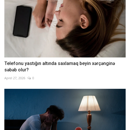
Telefonu yastığın altında saxlamaq beyin xərçənginə
səbəb olur?
Aprel 27, 2026
0