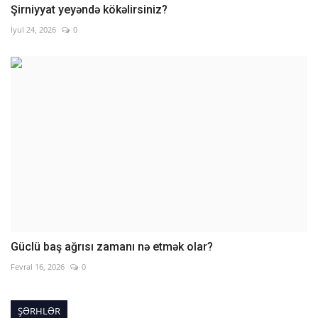
Şirniyyat yeyəndə kökəlirsiniz?
İyul 24, 2026
0
Güclü baş ağrısı zamanı nə etmək olar?
Fevral 16, 2026
0
ŞƏRHLƏR