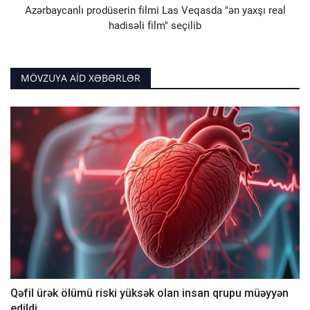
Azərbaycanlı prodüserin filmi Las Veqasda "ən yaxşı real
hadisəli film" seçilib
MÖVZUYA AID XƏBƏRLƏR
Qəfil ürək ölümü riski yüksək olan insan qrupu müəyyən
edildi