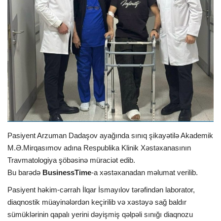
İDMAN
FORMULA 1
DÜNYA
ANALİTİKA
Multimedia
Pasiyent Arzuman Dadaşov ayağında sınıq şikayətilə Akademik
M.Ə.Mirqasımov adına Respublika Klinik Xəstəxanasının
Travmatologiya şöbəsinə müraciət edib.
Bu barədə
BusinessTime
-a xəstəxanadan məlumat verilib.
Pasiyent həkim-cərrah İlqar İsmayılov tərəfindən laborator,
diaqnostik müayinələrdən keçirilib və xəstəyə sağ baldır
sümüklərinin qapalı yerini dəyişmiş qəlpəli sınığı diaqnozu