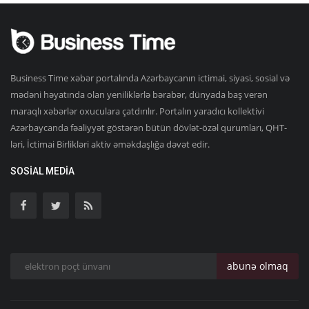
Business Time xəbər portalında Azərbaycanın ictimai, siyasi, sosial və
mədəni həyatında olan yeniliklərlə bərabər, dünyada baş verən
maraqlı xəbərlər oxuculara çatdırılır. Portalın yaradıcı kollektivi
Azərbaycanda fəaliyyət göstərən bütün dövlət-özəl qurumları, QHT-
ləri, İctimai Birlikləri aktiv əməkdaşlığa dəvət edir.
SOSIAL MEDIA
abunə olmaq