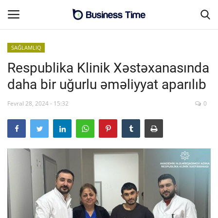
SAĞLAMLIQ
Respublika Klinik Xəstəxanasında
Əsas səhifə
daha bir uğurlu əməliyyat aparılıb
MALİYYƏ-BİZNES
Fevral 28, 2024 - 15:32
0
Əlaqə
SƏNAYE-İNFRASTRUKTUR
CƏMİYYƏT
ENERGETİKA
SİYASƏT