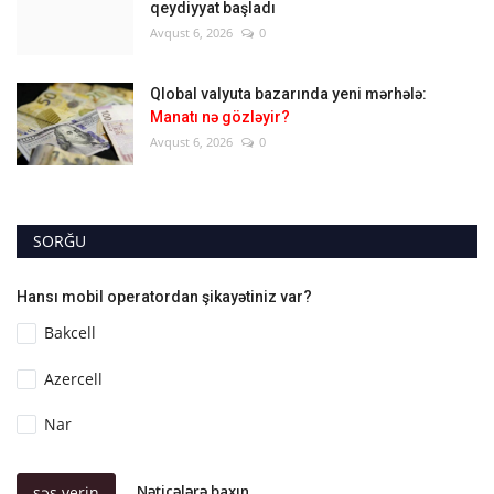
qeydiyyat başladı
Avqust 6, 2026
0
Qlobal valyuta bazarında yeni mərhələ:
Manatı nə gözləyir?
Avqust 6, 2026
0
SORĞU
Hansı mobil operatordan şikayətiniz var?
Bakcell
Azercell
Nar
Nəticələrə baxın
səs verin