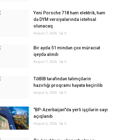
Yeni Porsche 718 həm elektrik, həm
də DYM versiyalarında istehsal
olunacaq
Avqust 7, 2026
0
Bir ayda 51 mindən çox müraciət
qeydə alındı
Avqust 7, 2026
0
TƏBİB tərəfindən təlimçilərin
hazırlığı proqramı həyata keçirilib
Avqust 6, 2026
0
"BP-Azerbaijan"da yerli işçilərin sayı
açıqlanıb
Avqust 6, 2026
0