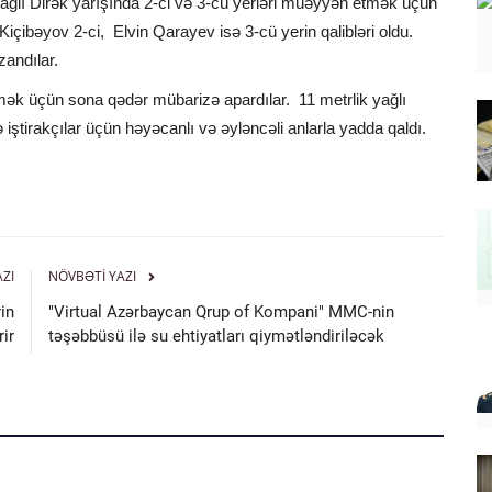
ağlı Dirək yarışında 2-ci və 3-cü yerləri müəyyən etmək üçün
 Kiçibəyov 2-ci, Elvin Qarayev isə 3-cü yerin qalibləri oldu.
andılar.
mək üçün sona qədər mübarizə apardılar. 11 metrlik yağlı
ştirakçılar üçün həyəcanlı və əyləncəli anlarla yadda qaldı.
AZI
NÖVBƏTI YAZI
in
"Virtual Azərbaycan Qrup of Kompani" MMC-nin
ir
təşəbbüsü ilə su ehtiyatları qiymətləndiriləcək