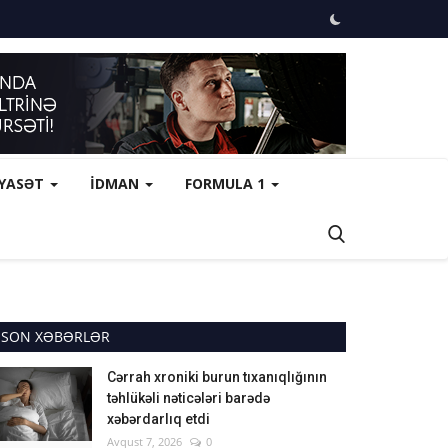
İYASƏT
İDMAN
FORMULA 1
SON XƏBƏRLƏR
Cərrah xroniki burun tıxanıqlığının
təhlükəli nəticələri barədə
xəbərdarlıq etdi
Avqust 7, 2026
0