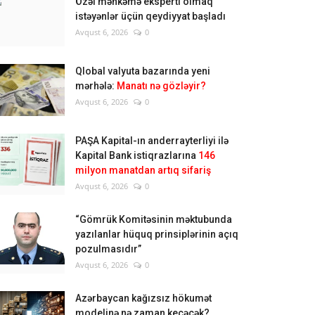
Özəl məhkəmə eksperti olmaq
istəyənlər üçün qeydiyyat başladı
Avqust 6, 2026
0
Qlobal valyuta bazarında yeni
mərhələ:
Manatı nə gözləyir?
Avqust 6, 2026
0
PAŞA Kapital-ın anderrayterliyi ilə
Kapital Bank istiqrazlarına
146
milyon manatdan artıq sifariş
Avqust 6, 2026
0
“Gömrük Komitəsinin məktubunda
yazılanlar hüquq prinsiplərinin açıq
pozulmasıdır”
Avqust 6, 2026
0
Azərbaycan kağızsız hökumət
modelinə nə zaman keçəcək?