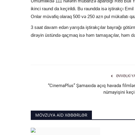
Ümumilikdə 111 nəfərin mübarizə apardığı Red Bull Y
ikinci raund da keçirildi. Bu raundda isə iştirakçı Emil
Onlar müvafiq olaraq 500 və 250 azn pul mükafatı qaz
3 saat davam edən yarışda iştirakçılar bayrağı götür
dirəyin üstündə qaçmaq isə həm tamaşaçılar, həm də i
ƏVVƏLKI Y
“CinemaPlus” Şamaxıda açıq havada filmlər
nümayişini keçir
MÖVZUYA AID XƏBƏRLƏR