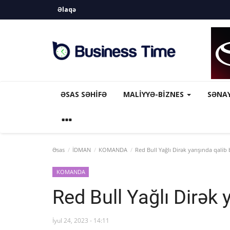
Əlaqə
ƏSAS SƏHIFƏ
MALİYYƏ-BİZNES
SƏNA
Əsas
İDMAN
KOMANDA
Red Bull Yağlı Dirək yarışında qalib 
KOMANDA
Red Bull Yağlı Dirək y
İyul 24, 2023 - 14:11