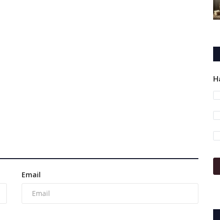
H
Email