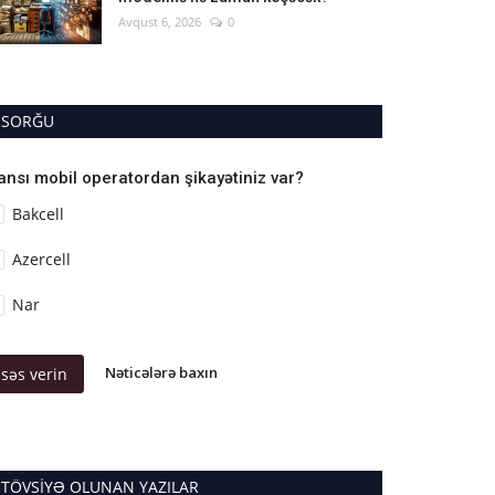
Avqust 6, 2026
0
SORĞU
ansı mobil operatordan şikayətiniz var?
Bakcell
Azercell
Nar
Nəticələrə baxın
səs verin
TÖVSIYƏ OLUNAN YAZILAR