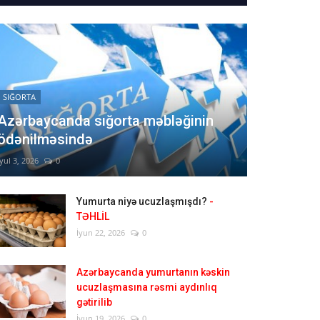
SIĞORTA
Azərbaycanda sığorta məbləğinin
ödənilməsində
İyul 3, 2026
0
Yumurta niyə ucuzlaşmışdı?
-
TƏHLİL
İyun 22, 2026
0
Azərbaycanda yumurtanın kəskin
ucuzlaşmasına rəsmi aydınlıq
gətirilib
İyun 19, 2026
0