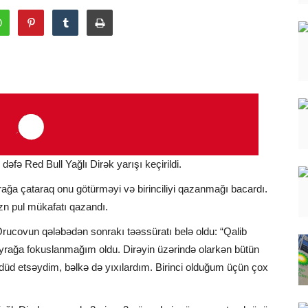
əfə Red Bull Yağlı Dirək yarışı keçirildi.
a çataraq onu götürməyi və birinciliyi qazanmağı bacardı.
azn pul mükafatı qazandı.
 Orucovun qələbədən sonrakı təəssüratı belə oldu: “Qalib
rağa fokuslanmağım oldu. Dirəyin üzərində olarkən bütün
düd etsəydim, bəlkə də yıxılardım. Birinci olduğum üçün çox