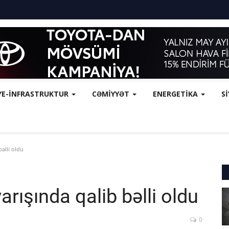
YE-İNFRASTRUKTUR
CƏMİYYƏT
ENERGETİKA
S
bəlli oldu
arışında qalib bəlli oldu
0