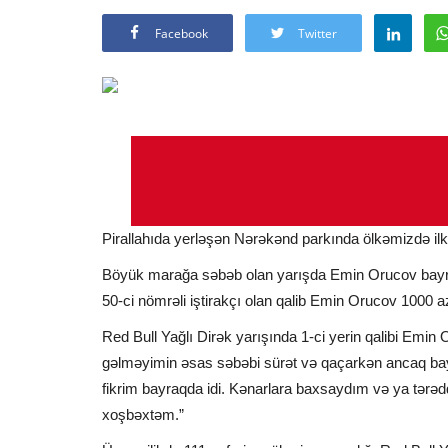
Facebook
Twitter
Pirallahıda yerləşən Nərəkənd parkında ölkəmizdə ilk d
Böyük marağa səbəb olan yarışda Emin Orucov bayrağ
50-ci nömrəli iştirakçı olan qalib Emin Orucov 1000 
Red Bull Yağlı Dirək yarışında 1-ci yerin qalibi Emin
gəlməyimin əsas səbəbi sürət və qaçarkən ancaq bay
fikrim bayraqda idi. Kənarlara baxsaydım və ya tərəd
xoşbəxtəm.”