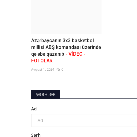
Azərbaycanın 3x3 basketbol
millisi ABŞ komandası üzərində
qələbə qazanıb
- VİDEO -
FOTOLAR
Avqust 1, 2024
0
ŞƏRHLƏR
Ad
Şərh