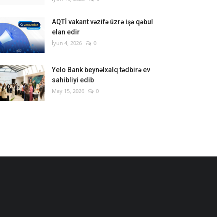
AQTİ vakant vəzifə üzrə işə qəbul
elan edir
İyun 4, 2026
0
Yelo Bank beynəlxalq tədbirə ev
sahibliyi edib
May 15, 2026
0