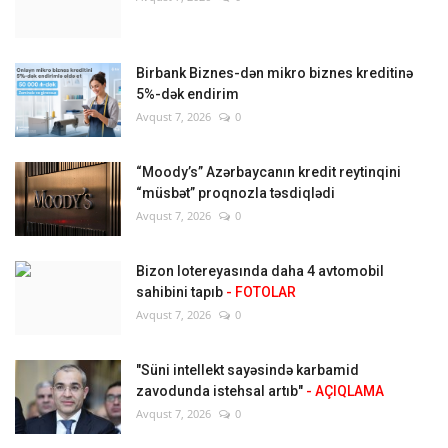
Birbank Biznes-dən mikro biznes kreditinə
5%-dək endirim
Avqust 7, 2026
0
“Moody’s” Azərbaycanın kredit reytinqini
“müsbət” proqnozla təsdiqlədi
Avqust 7, 2026
0
Bizon lotereyasında daha 4 avtomobil
sahibini tapıb
- FOTOLAR
Avqust 7, 2026
0
"Süni intellekt sayəsində karbamid
zavodunda istehsal artıb"
- AÇIQLAMA
Avqust 7, 2026
0