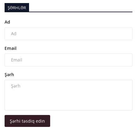
ŞƏRHLƏR
Ad
Email
Şərh
Şərhi təsdiq edin