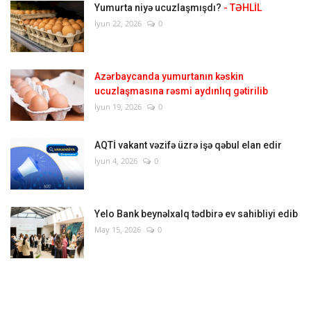
Yumurta niyə ucuzlaşmışdı?
- TƏHLİL
İyun 22, 2026
0
Azərbaycanda yumurtanın kəskin
ucuzlaşmasına rəsmi aydınlıq gətirilib
İyun 19, 2026
0
AQTİ vakant vəzifə üzrə işə qəbul elan edir
İyun 4, 2026
0
Yelo Bank beynəlxalq tədbirə ev sahibliyi edib
May 15, 2026
0