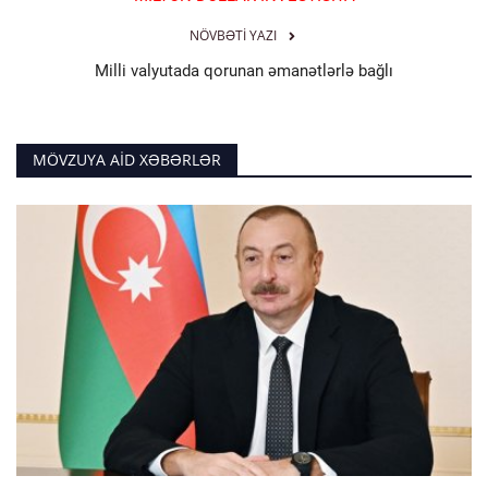
NÖVBƏTI YAZI
Milli valyutada qorunan əmanətlərlə bağlı
MÖVZUYA AID XƏBƏRLƏR