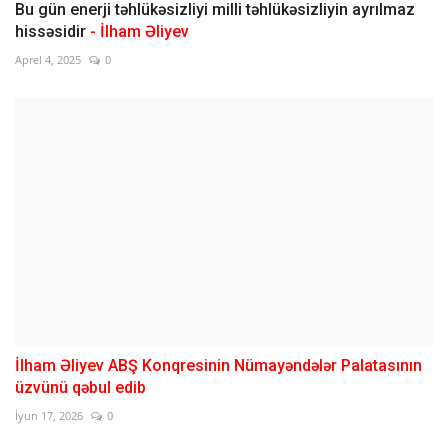
Bu gün enerji təhlükəsizliyi milli təhlükəsizliyin ayrılmaz
hissəsidir
- İlham Əliyev
Aprel 4, 2025
0
İlham Əliyev ABŞ Konqresinin Nümayəndələr Palatasının
üzvünü qəbul edib
İyun 17, 2026
0