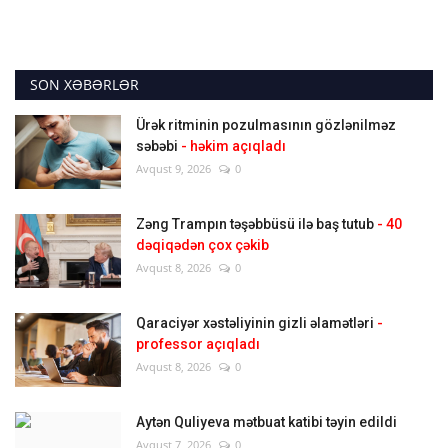
SON XƏBƏRLƏR
Ürək ritminin pozulmasının gözlənilməz
səbəbi
- həkim açıqladı
Avqust 9, 2026
0
Zəng Trampın təşəbbüsü ilə baş tutub
- 40
dəqiqədən çox çəkib
Avqust 8, 2026
0
Qaraciyər xəstəliyinin gizli əlamətləri
-
professor açıqladı
Avqust 8, 2026
0
Aytən Quliyeva mətbuat katibi təyin edildi
Avqust 7, 2026
0