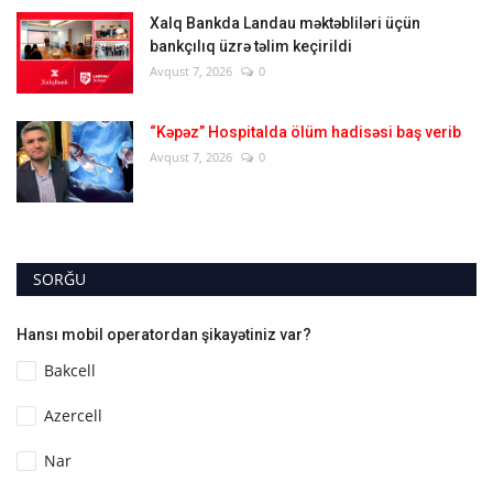
Xalq Bankda Landau məktəbliləri üçün
bankçılıq üzrə təlim keçirildi
Avqust 7, 2026
0
“Kəpəz” Hospitalda ölüm hadisəsi baş verib
Avqust 7, 2026
0
SORĞU
Hansı mobil operatordan şikayətiniz var?
Bakcell
Azercell
Nar