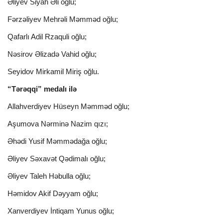
Əliyev Siyah Əli oğlu;
Fərzəliyev Mehrəli Məmməd oğlu;
Qafarlı Adil Rzaquli oğlu;
Nəsirov Əlizadə Vahid oğlu;
Seyidov Mirkamil Miriş oğlu.
“Tərəqqi” medalı ilə
Allahverdiyev Hüseyn Məmməd oğlu;
Aşumova Nərminə Nazim qızı;
Əhədi Yusif Məmmədağa oğlu;
Əliyev Səxavət Qədimalı oğlu;
Əliyev Taleh Həbulla oğlu;
Həmidov Akif Dəyyam oğlu;
Xanverdiyev İntiqam Yunus oğlu;