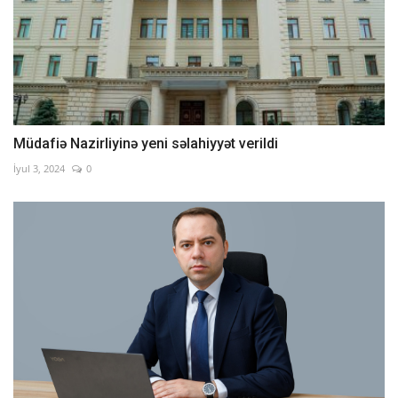
Müdafiə Nazirliyinə yeni səlahiyyət verildi
İyul 3, 2024
0