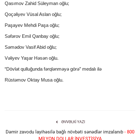
Qasımov Zahid Süleyman oğlu;
Qoçəliyev Vüsal Aslan oğlu;
Paşayev Mehdi Paşa oğlu;
Səfərov Emil Qanbay oğlu;
Səmədov Vasif Abid oğlu;
Vəliyev Yaşar Həsən oğlu.
“Dövlət qulluğunda fərqlənməyə görə” medalı ilə
Rüstəmov Oktay Musa oğlu.
ƏVVƏLKI YAZI
Dəmir zavodu layihəsilə bağlı növbəti sənədlər imzalanıb
- 800
MİLYON DOLLAR İNVESTİSİYA