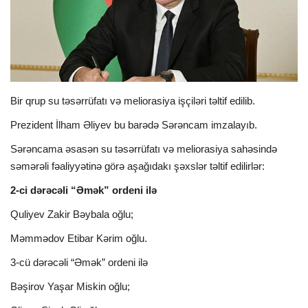
İDMAN
FORMULA 1
DÜNYA
Bir qrup su təsərrüfatı və meliorasiya işçiləri təltif edilib.
Prezident İlham Əliyev bu barədə Sərəncam imzalayıb.
ANALİTİKA
Sərəncama əsasən su təsərrüfatı və meliorasiya sahəsində
səmərəli fəaliyyətinə görə aşağıdakı şəxslər təltif edilirlər:
Multimedia
2-ci dərəcəli “Əmək” ordeni ilə
Quliyev Zakir Bəybala oğlu;
Məmmədov Etibar Kərim oğlu.
3-cü dərəcəli “Əmək” ordeni ilə
Bəşirov Yaşar Miskin oğlu;