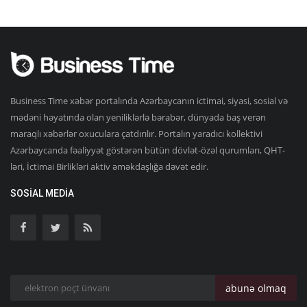
Business Time xəbər portalında Azərbaycanın ictimai, siyasi, sosial və
mədəni həyatında olan yeniliklərlə bərabər, dünyada baş verən
maraqlı xəbərlər oxuculara çatdırılır. Portalın yaradıcı kollektivi
Azərbaycanda fəaliyyət göstərən bütün dövlət-özəl qurumları, QHT-
ləri, İctimai Birlikləri aktiv əməkdaşlığa dəvət edir.
SOSIAL MEDIA
abunə olmaq