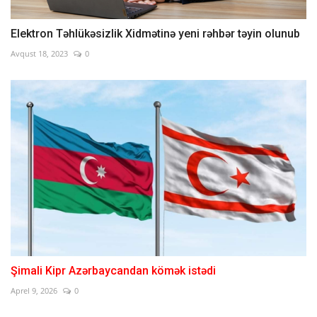
Elektron Təhlükəsizlik Xidmətinə yeni rəhbər təyin olunub
Avqust 18, 2023
0
Şimali Kipr Azərbaycandan kömək istədi
Aprel 9, 2026
0