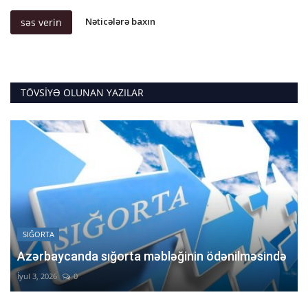
Nəticələrə baxın
səs verin
TÖVSIYƏ OLUNAN YAZILAR
SIĞORTA
Azərbaycanda sığorta məbləğinin ödənilməsində
İyul 3, 2026
0