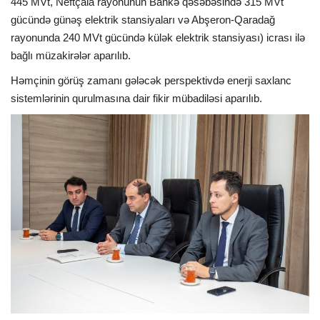
445 MVt, Neftçala rayonunun Bankə qəsəbəsində 315 MVt
gücündə günəş elektrik stansiyaları və Abşeron-Qaradağ
rayonunda 240 MVt gücündə külək elektrik stansiyası) icrası ilə
bağlı müzakirələr aparılıb.
Həmçinin görüş zamanı gələcək perspektivdə enerji saxlanc
sistemlərinin qurulmasına dair fikir mübadiləsi aparılıb.