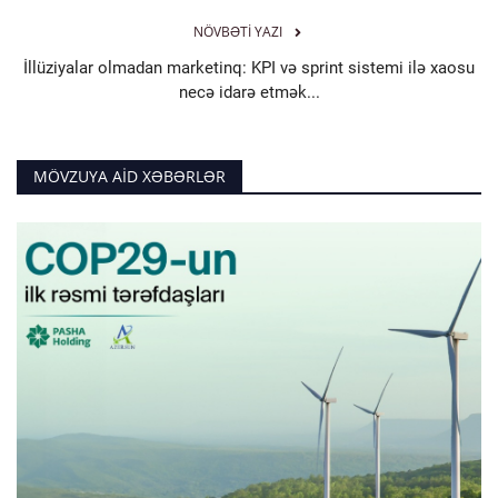
NÖVBƏTI YAZI
İllüziyalar olmadan marketinq: KPI və sprint sistemi ilə xaosu
necə idarə etmək...
MÖVZUYA AID XƏBƏRLƏR