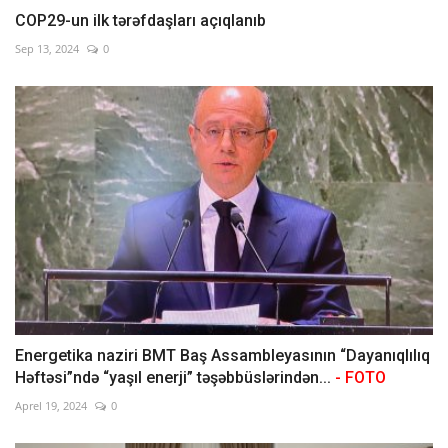
COP29-un ilk tərəfdaşları açıqlanıb
Sep 13, 2024
0
Energetika naziri BMT Baş Assambleyasının “Dayanıqlılıq
Həftəsi”ndə “yaşıl enerji” təşəbbüslərindən...
- FOTO
Aprel 19, 2024
0