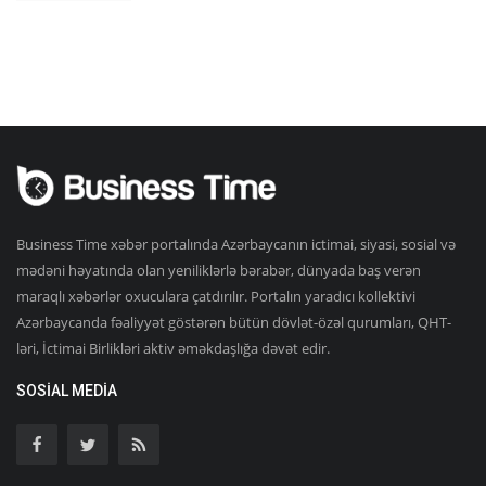
Business Time xəbər portalında Azərbaycanın ictimai, siyasi, sosial və
mədəni həyatında olan yeniliklərlə bərabər, dünyada baş verən
maraqlı xəbərlər oxuculara çatdırılır. Portalın yaradıcı kollektivi
Azərbaycanda fəaliyyət göstərən bütün dövlət-özəl qurumları, QHT-
ləri, İctimai Birlikləri aktiv əməkdaşlığa dəvət edir.
SOSIAL MEDIA