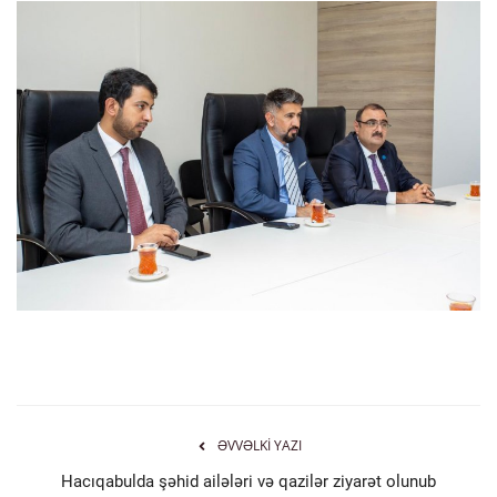
ƏVVƏLKI YAZI
Hacıqabulda şəhid ailələri və qazilər ziyarət olunub