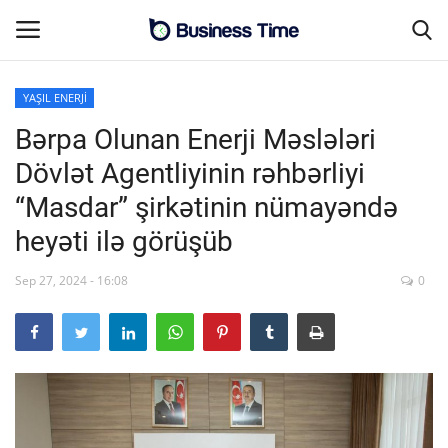
YAŞIL ENERJİ
Bərpa Olunan Enerji Məslələri
Əsas səhifə
Dövlət Agentliyinin rəhbərliyi
Əlaqə
“Masdar” şirkətinin nümayəndə
heyəti ilə görüşüb
MALİYYƏ-BİZNES
Sep 27, 2024 - 16:08
0
SƏNAYE-İNFRASTRUKTUR
CƏMİYYƏT
ENERGETİKA
SİYASƏT