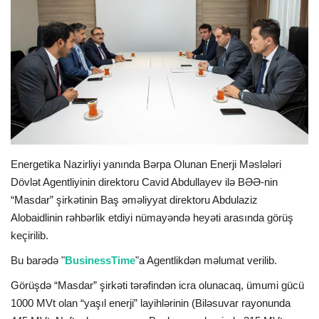
İDMAN
FORMULA 1
DÜNYA
ANALİTİKA
Energetika Nazirliyi yanında Bərpa Olunan Enerji Məslələri
Multimedia
Dövlət Agentliyinin direktoru Cavid Abdullayev ilə BƏƏ-nin
“Masdar” şirkətinin Baş əməliyyat direktoru Abdulaziz
Alobaidlinin rəhbərlik etdiyi nümayəndə heyəti arasında görüş
keçirilib.
Bu barədə "
BusinessTime
"a Agentlikdən məlumat verilib.
Görüşdə “Masdar” şirkəti tərəfindən icra olunacaq, ümumi gücü
1000 MVt olan “yaşıl enerji” layihlərinin (Biləsuvar rayonunda