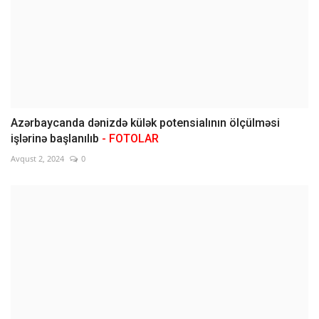
Azərbaycanda dənizdə külək potensialının ölçülməsi
işlərinə başlanılıb
- FOTOLAR
Avqust 2, 2024
0