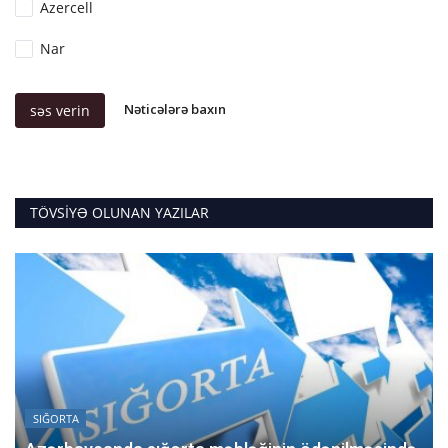
Azercell
Nar
Nəticələrə baxın
səs verin
TÖVSIYƏ OLUNAN YAZILAR
SIĞORTA