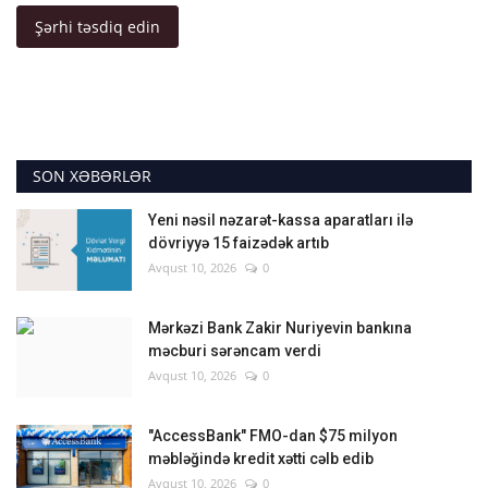
Şərhi təsdiq edin
SON XƏBƏRLƏR
Yeni nəsil nəzarət-kassa aparatları ilə
dövriyyə 15 faizədək artıb
Avqust 10, 2026
0
Mərkəzi Bank Zakir Nuriyevin bankına
məcburi sərəncam verdi
Avqust 10, 2026
0
"AccessBank" FMO-dan $75 milyon
məbləğində kredit xətti cəlb edib
Avqust 10, 2026
0