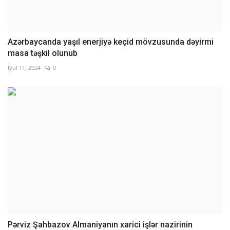
Azərbaycanda yaşıl enerjiyə keçid mövzusunda dəyirmi
masa təşkil olunub
İyul 11, 2024
0
Pərviz Şahbazov Almaniyanın xarici işlər nazirinin