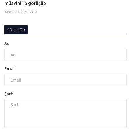
müavini ilə görüşüb
Yanvar 29, 2024
0
ŞƏRHLƏR
Ad
Email
Şərh