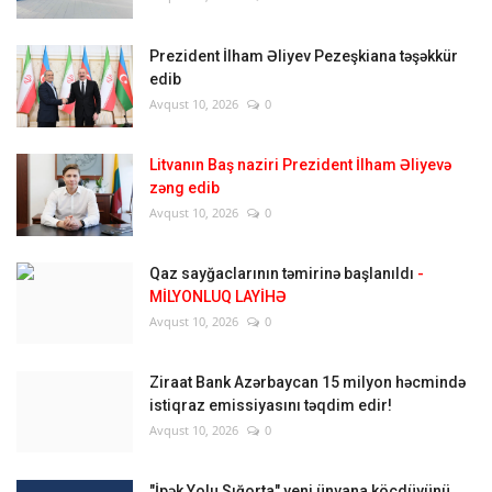
Prezident İlham Əliyev Pezeşkiana təşəkkür
edib
Avqust 10, 2026
0
Litvanın Baş naziri Prezident İlham Əliyevə
zəng edib
Avqust 10, 2026
0
Qaz sayğaclarının təmirinə başlanıldı
-
MİLYONLUQ LAYİHƏ
Avqust 10, 2026
0
Ziraat Bank Azərbaycan 15 milyon həcmində
istiqraz emissiyasını təqdim edir!
Avqust 10, 2026
0
"İpək Yolu Sığorta" yeni ünvana köçdüyünü