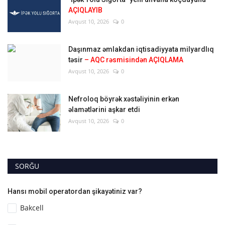
AÇIQLAYIB
Avqust 10, 2026
0
Daşınmaz əmlakdan iqtisadiyyata milyardlıq
təsir
– AQC rəsmisindən AÇIQLAMA
Avqust 10, 2026
0
Nefroloq böyrək xəstəliyinin erkən
əlamətlərini aşkar etdi
Avqust 10, 2026
0
SORĞU
Hansı mobil operatordan şikayətiniz var?
Bakcell