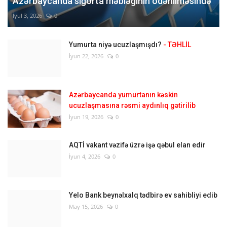
Azərbaycanda sığorta məbləğinin ödənilməsində
İyul 3, 2026
0
Yumurta niyə ucuzlaşmışdı?
- TƏHLİL
İyun 22, 2026
0
Azərbaycanda yumurtanın kəskin
ucuzlaşmasına rəsmi aydınlıq gətirilib
İyun 19, 2026
0
AQTİ vakant vəzifə üzrə işə qəbul elan edir
İyun 4, 2026
0
Yelo Bank beynəlxalq tədbirə ev sahibliyi edib
May 15, 2026
0