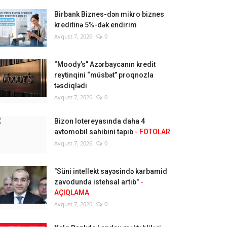
Birbank Biznes-dən mikro biznes
kreditinə 5%-dək endirim
Avqust 7, 2026
0
“Moody’s” Azərbaycanın kredit
reytinqini “müsbət” proqnozla
təsdiqlədi
Avqust 7, 2026
0
Bizon lotereyasında daha 4
avtomobil sahibini tapıb
- FOTOLAR
Avqust 7, 2026
0
"Süni intellekt sayəsində karbamid
zavodunda istehsal artıb"
-
AÇIQLAMA
Avqust 7, 2026
0