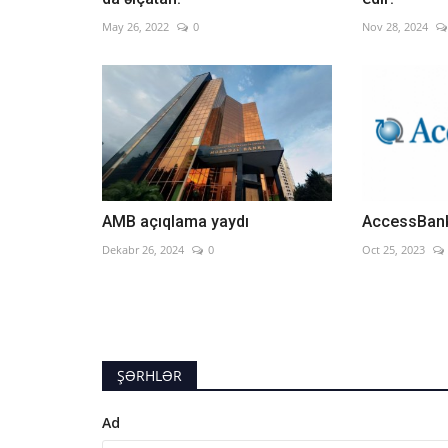
May 26, 2022
0
Nov 28, 2024
AMB açıqlama yaydı
AccessBank
Dekabr 26, 2024
0
Oct 25, 2023
ŞƏRHLƏR
Ad