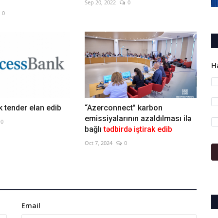
Sep 20, 2022
0
0
H
 tender elan edib
“Azerconnect" karbon
emissiyalarının azaldılması ilə
0
bağlı
tədbirdə iştirak edib
Oct 7, 2024
0
Email