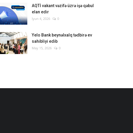
AQTİ vakant vəzifə üzrə işə qəbul
elan edir
İyun 4, 2026
0
Yelo Bank beynəlxalq tədbirə ev
sahibliyi edib
May 15, 2026
0