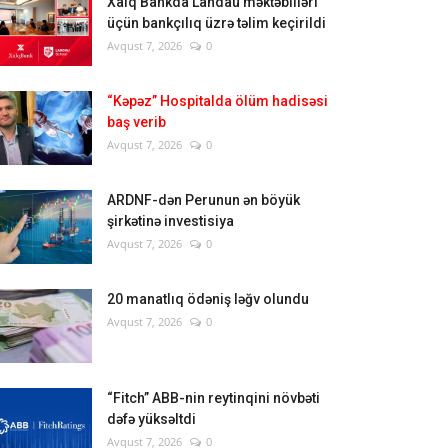
Xalq Bankda Landau məktəbliləri
üçün bankçılıq üzrə təlim keçirildi
Avqust 7, 2026
0
“Kəpəz” Hospitalda ölüm hadisəsi
baş verib
Avqust 7, 2026
0
ARDNF-dən Perunun ən böyük
şirkətinə investisiya
Avqust 7, 2026
0
20 manatlıq ödəniş ləğv olundu
Avqust 7, 2026
0
“Fitch” ABB-nin reytinqini növbəti
dəfə yüksəltdi
Avqust 7, 2026
0