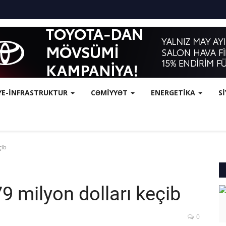
YE-İNFRASTRUKTUR
CƏMİYYƏT
ENERGETİKA
S
çib
9 milyon dolları keçib
0