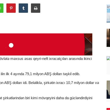
vlətə məxsus əsas qeyri-neft ixracatçıları arasında ikinci
lin ilk 4 ayında 79,1 milyon ABŞ dolları təşkil edib.
 ABŞ dolları idi. Beləliklə, şirkətin ixracı 10,7 milyon dollar və
şirkətlərindən biri kimi mövqeyini daha da gücləndirdiyini