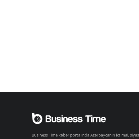
Business Time xəbər portalında Azərbaycanın ictimai, siyas