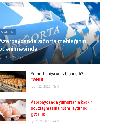
SIĞORTA
Azərbaycanda sığorta məbləğinin
ödənilməsində
İyul 3, 2026
0
Yumurta niyə ucuzlaşmışdı?
-
TƏHLİL
İyun 22, 2026
0
Azərbaycanda yumurtanın kəskin
ucuzlaşmasına rəsmi aydınlıq
gətirilib
İyun 19, 2026
0