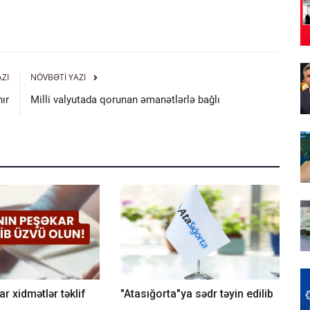
AZI
NÖVBƏTI YAZI
ır
Milli valyutada qorunan əmanətlərlə bağlı
r xidmətlər təklif
"Atasığorta"ya sədr təyin edilib