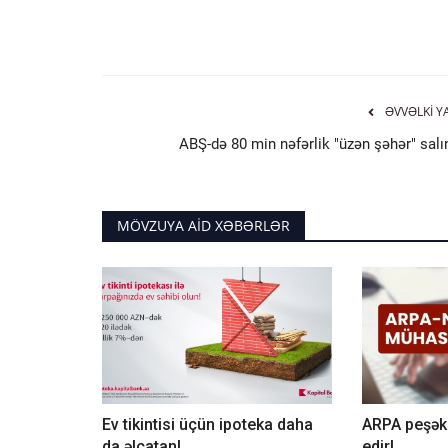
ƏVVƏLKI Y
ABŞ-də 80 min nəfərlik "üzən şəhər" salın
MÖVZUYA AID XƏBƏRLƏR
Ev tikintisi üçün ipoteka daha
ARPA peşəka
da əlçatan!
edir!