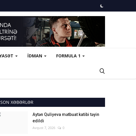
İYASƏT
İDMAN
FORMULA 1
SON XƏBƏRLƏR
Aytən Quliyeva mətbuat katibi təyin
edildi
Avqust 7, 2026
0