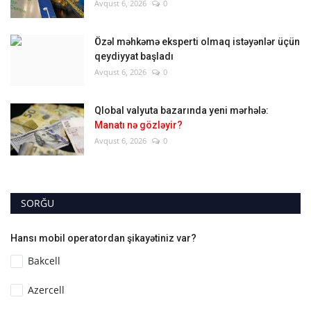
Avqust 6, 2026
0
Özəl məhkəmə eksperti olmaq istəyənlər üçün
qeydiyyat başladı
Avqust 6, 2026
0
Qlobal valyuta bazarında yeni mərhələ:
Manatı nə gözləyir?
Avqust 6, 2026
0
SORĞU
Hansı mobil operatordan şikayətiniz var?
Bakcell
Azercell