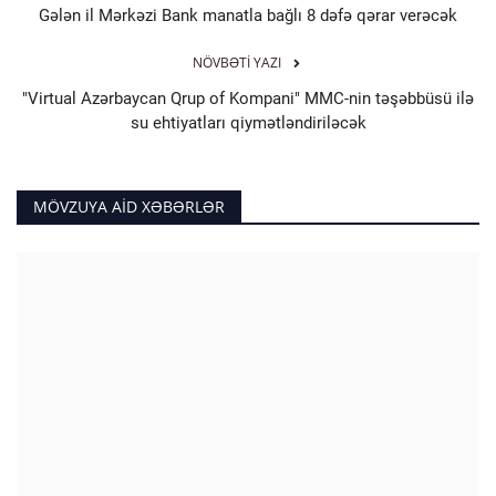
Gələn il Mərkəzi Bank manatla bağlı 8 dəfə qərar verəcək
NÖVBƏTI YAZI
"Virtual Azərbaycan Qrup of Kompani" MMC-nin təşəbbüsü ilə
su ehtiyatları qiymətləndiriləcək
MÖVZUYA AID XƏBƏRLƏR