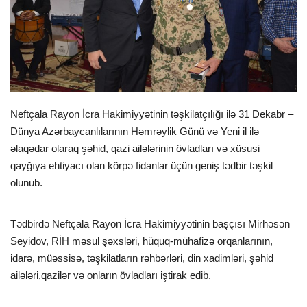
İDMAN
FORMULA 1
DÜNYA
Neftçala Rayon İcra Hakimiyyətinin təşkilatçılığı ilə 31 Dekabr –
Dünya Azərbaycanlılarının Həmrəylik Günü və Yeni il ilə
ANALİTİKA
əlaqədar olaraq şəhid, qazi ailələrinin övladları və xüsusi
qayğıya ehtiyacı olan körpə fidanlar üçün geniş tədbir təşkil
Multimedia
olunub.
Tədbirdə Neftçala Rayon İcra Hakimiyyətinin başçısı Mirhəsən
Seyidov, RİH məsul şəxsləri, hüquq-mühafizə orqanlarının,
idarə, müəssisə, təşkilatların rəhbərləri, din xadimləri, şəhid
ailələri,qazilər və onların övladları iştirak edib.