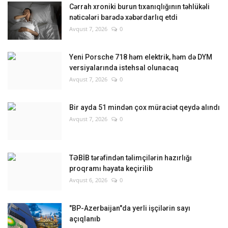
Cərrah xroniki burun tıxanıqlığının təhlükəli
nəticələri barədə xəbərdarlıq etdi
Avqust 7, 2026
0
Yeni Porsche 718 həm elektrik, həm də DYM
versiyalarında istehsal olunacaq
Avqust 7, 2026
0
Bir ayda 51 mindən çox müraciət qeydə alındı
Avqust 7, 2026
0
TƏBİB tərəfindən təlimçilərin hazırlığı
proqramı həyata keçirilib
Avqust 6, 2026
0
"BP-Azerbaijan"da yerli işçilərin sayı
açıqlanıb