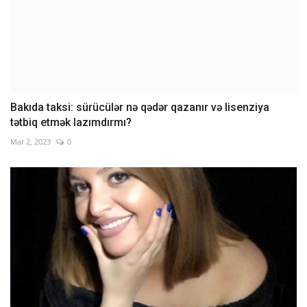
Bakıda taksi: sürücülər nə qədər qazanır və lisenziya
tətbiq etmək lazımdırmı?
Mar 2, 2023
0