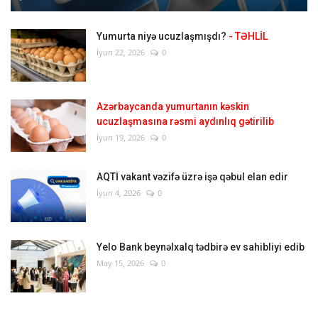
Yumurta niyə ucuzlaşmışdı?
- TƏHLİL
İyun 22, 2026
0
Azərbaycanda yumurtanın kəskin
ucuzlaşmasına rəsmi aydınlıq gətirilib
İyun 19, 2026
0
AQTİ vakant vəzifə üzrə işə qəbul elan edir
İyun 4, 2026
0
Yelo Bank beynəlxalq tədbirə ev sahibliyi edib
May 15, 2026
0