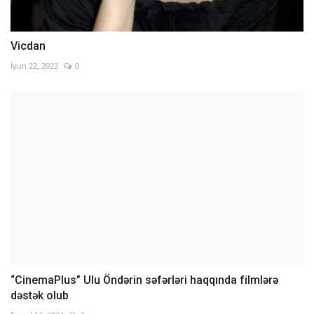
Vicdan
İyun 22, 2022
0
“CinemaPlus” Ulu Öndərin səfərləri haqqında filmlərə
dəstək olub