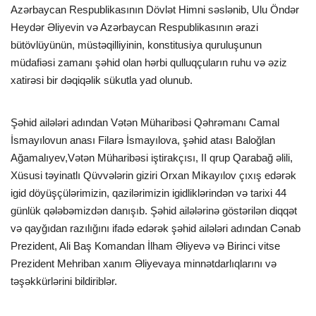
Azərbaycan Respublikasının Dövlət Himni səslənib, Ulu Öndər
Heydər Əliyevin və Azərbaycan Respublikasının ərazi
bütövlüyünün, müstəqilliyinin, konstitusiya quruluşunun
müdafiəsi zamanı şəhid olan hərbi qulluqçuların ruhu və əziz
xatirəsi bir dəqiqəlik sükutla yad olunub.
Şəhid ailələri adından Vətən Müharibəsi Qəhrəmanı Camal
İsmayılovun anası Filarə İsmayılova, şəhid atası Baloğlan
Ağamalıyev,Vətən Müharibəsi iştirakçısı, II qrup Qarabağ əlili,
Xüsusi təyinatlı Qüvvələrin giziri Orxan Mikayılov çıxış edərək
igid döyüşçülərimizin, qazilərimizin igidliklərindən və tarixi 44
günlük qələbəmizdən danışıb. Şəhid ailələrinə göstərilən diqqət
və qayğıdan razılığını ifadə edərək şəhid ailələri adından Cənab
Prezident, Ali Baş Komandan İlham Əliyevə və Birinci vitse
Prezident Mehriban xanım Əliyevaya minnətdarlıqlarını və
təşəkkürlərini bildiriblər.