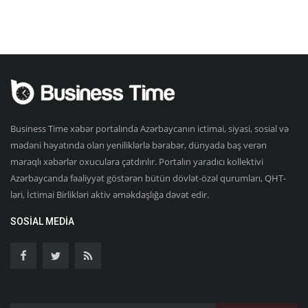
Business Time xəbər portalında Azərbaycanın ictimai, siyasi, sosial və
mədəni həyatında olan yeniliklərlə bərabər, dünyada baş verən
maraqlı xəbərlər oxuculara çatdırılır. Portalın yaradıcı kollektivi
Azərbaycanda fəaliyyət göstərən bütün dövlət-özəl qurumları, QHT-
ləri, İctimai Birlikləri aktiv əməkdaşlığa dəvət edir.
SOSIAL MEDIA