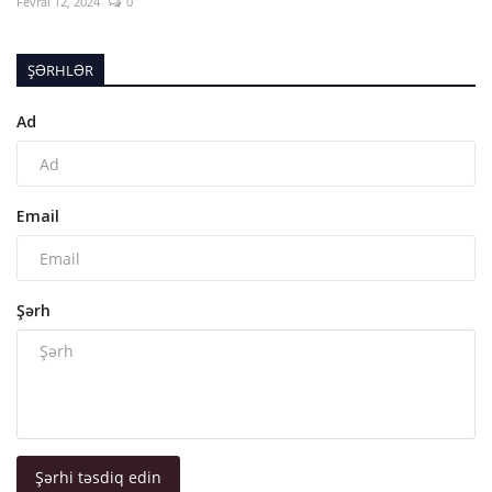
Fevral 12, 2024
0
ŞƏRHLƏR
Ad
Email
Şərh
Şərhi təsdiq edin