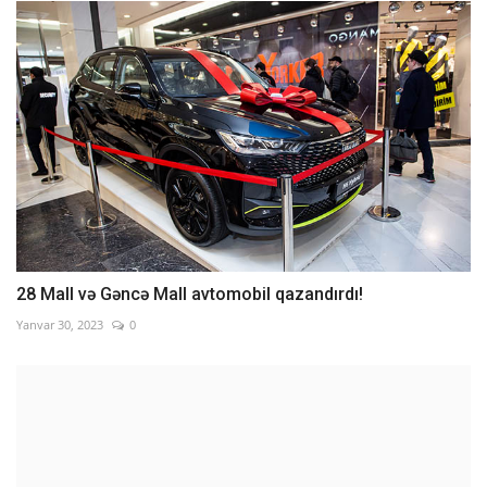
28 Mall və Gəncə Mall avtomobil qazandırdı!
Yanvar 30, 2023
0