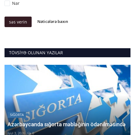
Nar
Nəticələrə baxın
səs verin
TÖVSIYƏ OLUNAN YAZILAR
SIĞORTA
Azərbaycanda sığorta məbləğinin ödənilməsində
İyul 3, 2026
0