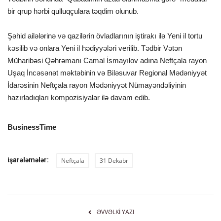
bir qrup hərbi qulluqçulara təqdim olunub.
Şəhid ailələrinə və qazilərin övladlarının iştirakı ilə Yeni il tortu
kəsilib və onlara Yeni il hədiyyələri verilib. Tədbir Vətən
Müharibəsi Qəhrəmanı Camal İsmayılov adına Neftçala rayon
Uşaq İncəsənət məktəbinin və Biləsuvar Regional Mədəniyyət
İdarəsinin Neftçala rayon Mədəniyyət Nümayəndəliyinin
hazırladıqları kompozisiyalar ilə davam edib.
BusinessTime
işarələmələr:
Neftçala
31 Dekabr
ƏVVƏLKI YAZI