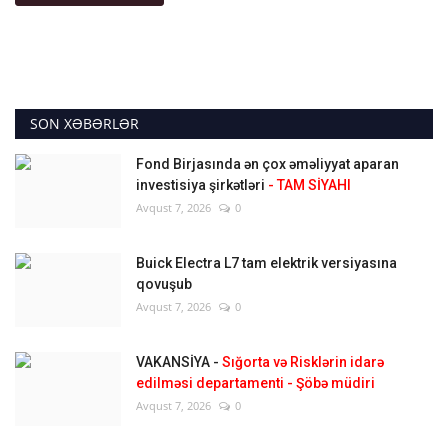
SON XƏBƏRLƏR
Fond Birjasında ən çox əməliyyat aparan
investisiya şirkətləri
- TAM SİYAHI
Avqust 7, 2026
0
Buick Electra L7 tam elektrik versiyasına
qovuşub
Avqust 7, 2026
0
VAKANSİYA -
Sığorta və Risklərin idarə
edilməsi departamenti - Şöbə müdiri
Avqust 7, 2026
0