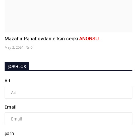
Məzahir Pənahovdan erkən seçki
ANONSU
May 2, 2024
0
ŞƏRHLƏR
Ad
Email
Şərh