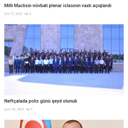
Milli Məclisin növbəti plenar iclasının vaxtı açıqlandı
Oct 17, 2023
0
Neftçalada polis günü qeyd olunub
İyun 30, 2023
0