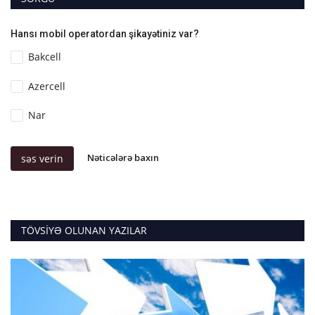
Hansı mobil operatordan şikayətiniz var?
Bakcell
Azercell
Nar
Nəticələrə baxın
səs verin
TÖVSIYƏ OLUNAN YAZILAR