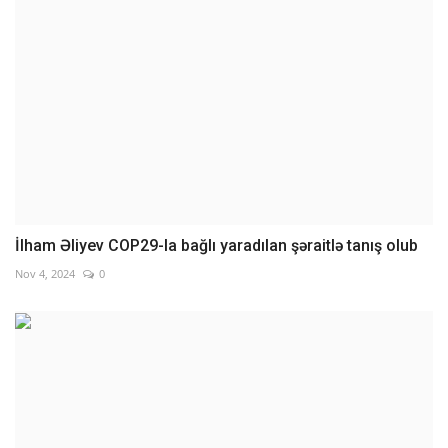
İlham Əliyev COP29-la bağlı yaradılan şəraitlə tanış olub
Nov 4, 2024
0