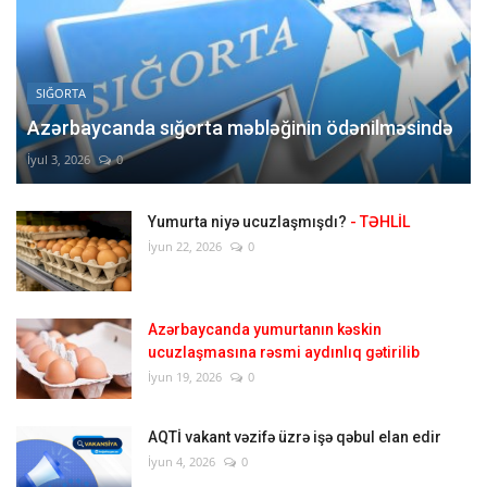
SIĞORTA
Azərbaycanda sığorta məbləğinin ödənilməsində
İyul 3, 2026
0
Yumurta niyə ucuzlaşmışdı?
- TƏHLİL
İyun 22, 2026
0
Azərbaycanda yumurtanın kəskin
ucuzlaşmasına rəsmi aydınlıq gətirilib
İyun 19, 2026
0
AQTİ vakant vəzifə üzrə işə qəbul elan edir
İyun 4, 2026
0