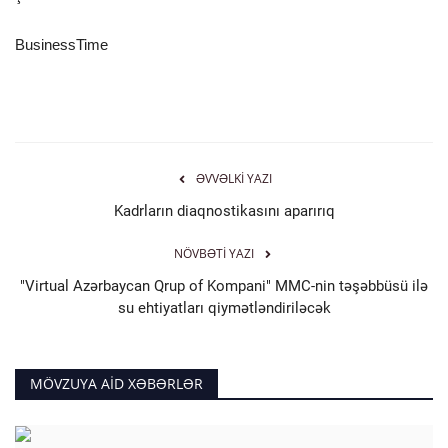
İDMAN
BusinessTime
FORMULA 1
DÜNYA
ƏVVƏLKI YAZI
ANALİTİKA
Kadrların diaqnostikasını aparırıq
Multimedia
NÖVBƏTI YAZI
"Virtual Azərbaycan Qrup of Kompani" MMC-nin təşəbbüsü ilə
su ehtiyatları qiymətləndiriləcək
MÖVZUYA AID XƏBƏRLƏR