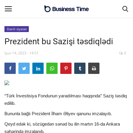
Daxili siyasət
Prezident bu Sazişi təsdiqlədi
Əsas səhifə
İyun 14, 2023 - 14:51
0
Əlaqə
MALİYYƏ-BİZNES
SƏNAYE-İNFRASTRUKTUR
“Türk İnvestisiya Fondunun yaradılması haqqında” Saziş təsdiq
CƏMİYYƏT
edilib.
Bununla bağlı Prezident İlham Əliyev qanunu imzalayıb.
ENERGETİKA
Qeyd edək ki, sözügedən sənəd bu ilin martın 16-da Ankara
SİYASƏT
şəhərində imzalanıb.