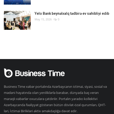
Yelo Bank beynəlxalq tədbirə ev sahibliyi edib
May 15, 2026
0
Business Time xəbər portalında Azərbaycanın ictimai, siyasi, sosial və
mədəni həyatında olan yeniliklərlə bərabər, dünyada baş verən
maraqlı xəbərlər oxuculara çatdırılır. Portalın yaradıcı kollektivi
Azərbaycanda fəaliyyət göstərən bütün dövlət-özəl qurumları, QHT-
ləri, İctimai Birlikləri aktiv əməkdaşlığa dəvət edir.