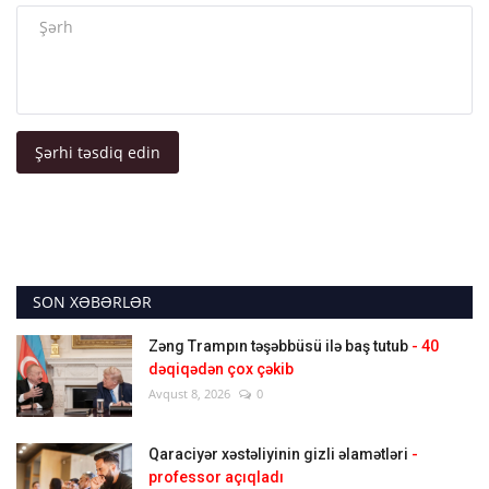
Şərhi təsdiq edin
SON XƏBƏRLƏR
Zəng Trampın təşəbbüsü ilə baş tutub
- 40
dəqiqədən çox çəkib
Avqust 8, 2026
0
Qaraciyər xəstəliyinin gizli əlamətləri
-
professor açıqladı