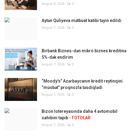
Avqust 8, 2026
0
Aytən Quliyeva mətbuat katibi təyin edildi
Avqust 7, 2026
0
Birbank Biznes-dən mikro biznes kreditinə
5%-dək endirim
Avqust 7, 2026
0
“Moody’s” Azərbaycanın kredit reytinqini
“müsbət” proqnozla təsdiqlədi
Avqust 7, 2026
0
Bizon lotereyasında daha 4 avtomobil
sahibini tapıb
- FOTOLAR
Avqust 7, 2026
0