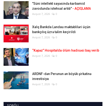
"Süni intellekt sayəsində karbamid
zavodunda istehsal artıb"
- AÇIQLAMA
Avqust 7, 2026
0
Xalq Bankda Landau məktəbliləri üçün
bankçılıq üzrə təlim keçirildi
Avqust 7, 2026
0
“Kəpəz” Hospitalda ölüm hadisəsi baş verib
Avqust 7, 2026
0
ARDNF-dən Perunun ən böyük şirkətinə
investisiya
Avqust 7, 2026
0
SORĞU