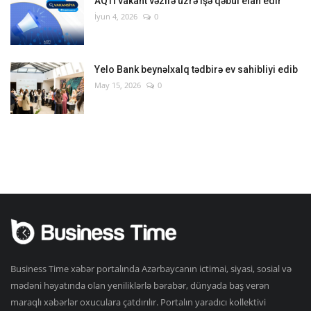
AQTİ vakant vəzifə üzrə işə qəbul elan edir
İyun 4, 2026
0
Yelo Bank beynəlxalq tədbirə ev sahibliyi edib
May 15, 2026
0
Business Time xəbər portalında Azərbaycanın ictimai, siyasi, sosial və
mədəni həyatında olan yeniliklərlə bərabər, dünyada baş verən
maraqlı xəbərlər oxuculara çatdırılır. Portalın yaradıcı kollektivi