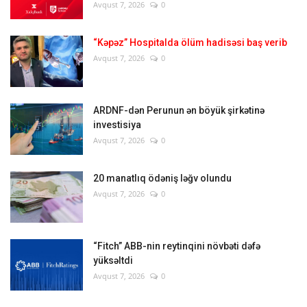
Avqust 7, 2026
0
“Kəpəz” Hospitalda ölüm hadisəsi baş verib
Avqust 7, 2026
0
ARDNF-dən Perunun ən böyük şirkətinə
investisiya
Avqust 7, 2026
0
20 manatlıq ödəniş ləğv olundu
Avqust 7, 2026
0
“Fitch” ABB-nin reytinqini növbəti dəfə
yüksəltdi
Avqust 7, 2026
0