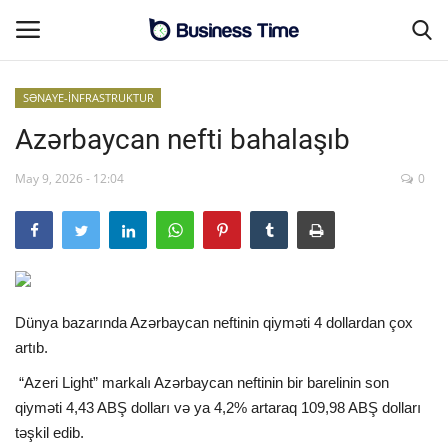
SƏNAYE-İNFRASTRUKTUR
Azərbaycan nefti bahalaşıb
Əsas səhifə
May 9, 2026 - 12:04
0
MALİYYƏ-BİZNES
Əlaqə
SƏNAYE-İNFRASTRUKTUR
Dünya bazarında Azərbaycan neftinin qiyməti 4 dollardan çox
CƏMİYYƏT
artıb.
“Azeri Light” markalı Azərbaycan neftinin bir barelinin son
ENERGETİKA
qiyməti 4,43 ABŞ dolları və ya 4,2% artaraq 109,98 ABŞ dolları
təşkil edib.
SİYASƏT