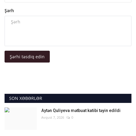
Şərh
Şərhi təsdiq edin
SON XƏBƏRLƏR
Aytən Quliyeva mətbuat katibi təyin edildi
Avqust 7, 2026
0