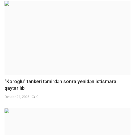
“Koroğlu” tankeri təmirdən sonra yenidən istismara
qaytarılıb
Dekabr 24, 2025
0