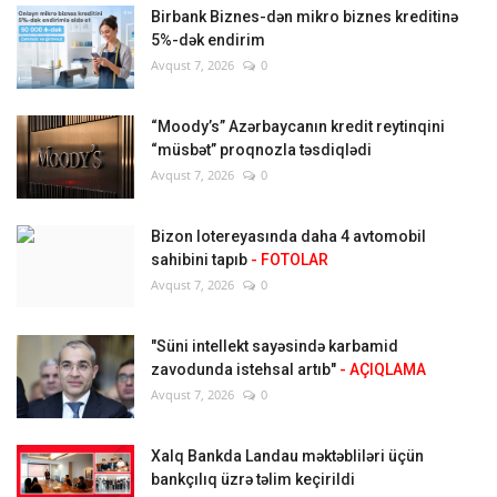
Birbank Biznes-dən mikro biznes kreditinə
5%-dək endirim
Avqust 7, 2026
0
“Moody’s” Azərbaycanın kredit reytinqini
“müsbət” proqnozla təsdiqlədi
Avqust 7, 2026
0
Bizon lotereyasında daha 4 avtomobil
sahibini tapıb
- FOTOLAR
Avqust 7, 2026
0
"Süni intellekt sayəsində karbamid
zavodunda istehsal artıb"
- AÇIQLAMA
Avqust 7, 2026
0
Xalq Bankda Landau məktəbliləri üçün
bankçılıq üzrə təlim keçirildi