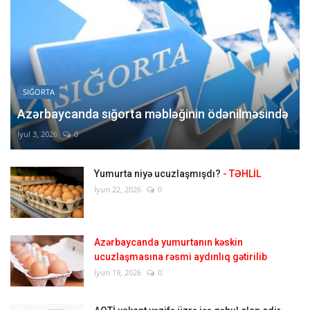
SIĞORTA
Azərbaycanda sığorta məbləğinin ödənilməsində
İyul 3, 2026
0
Yumurta niyə ucuzlaşmışdı?
- TƏHLİL
İyun 22, 2026
0
Azərbaycanda yumurtanın kəskin
ucuzlaşmasına rəsmi aydınlıq gətirilib
İyun 19, 2026
0