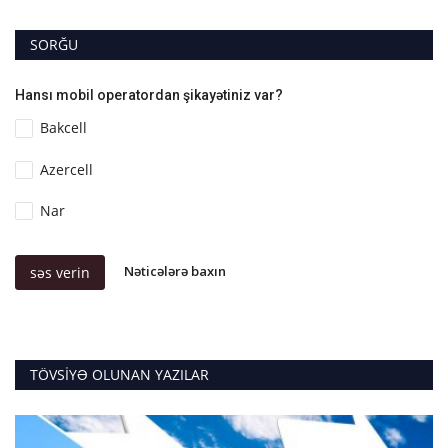
SORĞU
Hansı mobil operatordan şikayətiniz var?
Bakcell
Azercell
Nar
Nəticələrə baxın
səs verin
TÖVSIYƏ OLUNAN YAZILAR