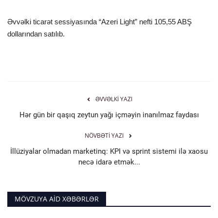
İDMAN
Əvvəlki ticarət sessiyasında “Azeri Light” nefti 105,55 ABŞ
dollarından satılıb.
FORMULA 1
DÜNYA
ANALİTİKA
ƏVVƏLKI YAZI
Hər gün bir qaşıq zeytun yağı içməyin inanılmaz faydası
Multimedia
NÖVBƏTI YAZI
İllüziyalar olmadan marketinq: KPI və sprint sistemi ilə xaosu
necə idarə etmək...
MÖVZUYA AID XƏBƏRLƏR