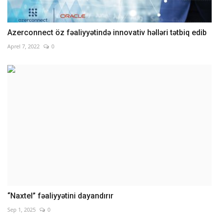
Azerconnect öz fəaliyyətində innovativ həlləri tətbiq edib
Aprel 7, 2022
0
“Naxtel” fəaliyyətini dayandırır
Sep 1, 2025
0