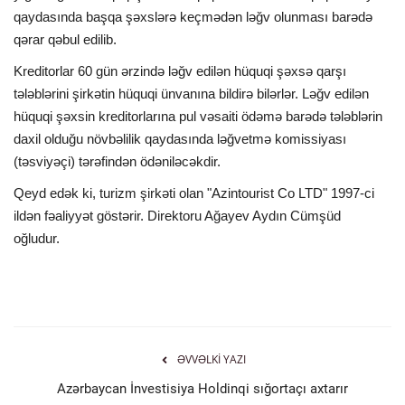
qaydasında başqa şəxslərə keçmədən ləğv olunması barədə
İDMAN
qərar qəbul edilib.
Kreditorlar 60 gün ərzində ləğv edilən hüquqi şəxsə qarşı
FORMULA 1
tələblərini şirkətin hüquqi ünvanına bildirə bilərlər. Ləğv edilən
hüquqi şəxsin kreditorlarına pul vəsaiti ödəmə barədə tələblərin
DÜNYA
daxil olduğu növbəlilik qaydasında ləğvetmə komissiyası
(təsviyəçi) tərəfindən ödəniləcəkdir.
ANALİTİKA
Qeyd edək ki, turizm şirkəti olan "Azintourist Co LTD" 1997-ci
ildən fəaliyyət göstərir. Direktoru Ağayev Aydın Cümşüd
Multimedia
oğludur.
ƏVVƏLKI YAZI
Azərbaycan İnvestisiya Holdinqi sığortaçı axtarır