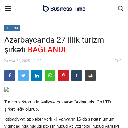
TURİZM
Azərbaycanda 27 illik turizm
Əsas səhifə
şirkəti
BAĞLANDI
Əlaqə
Yanvar 21, 2025 - 11:33
0
MALİYYƏ-BİZNES
SƏNAYE-İNFRASTRUKTUR
CƏMİYYƏT
Turizm sektorunda fəaliyyət göstərən "Azintourist Co LTD"
şirkəti ləğv olunub.
ENERGETİKA
İqtisadiyyat.az xəbər verir ki, yanvarın 16-da şirkətin ümumi
SİYASƏT
yığıncağında hüquqi şəxsin hüquq və vəzifələri hüquq varisliyi