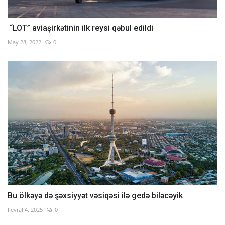
“LOT” aviaşirkətinin ilk reysi qəbul edildi
May 28, 2022
0
Bu ölkəyə də şəxsiyyət vəsiqəsi ilə gedə biləcəyik
Fevral 4, 2025
0