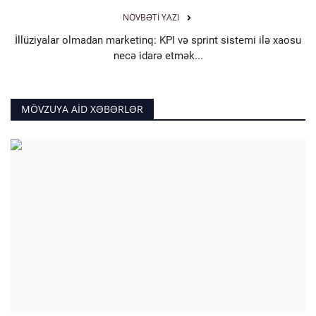
NÖVBƏTI YAZI
İllüziyalar olmadan marketinq: KPI və sprint sistemi ilə xaosu
necə idarə etmək...
MÖVZUYA AID XƏBƏRLƏR