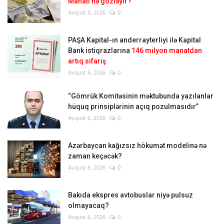
Manatı nə gözləyir?
Avqust 6, 2026
0
PAŞA Kapital-ın anderrayterliyi ilə Kapital
Bank istiqrazlarına
146 milyon manatdan
artıq sifariş
Avqust 6, 2026
0
“Gömrük Komitəsinin məktubunda yazılanlar
hüquq prinsiplərinin açıq pozulmasıdır”
Avqust 6, 2026
0
Azərbaycan kağızsız hökumət modelinə nə
zaman keçəcək?
Avqust 6, 2026
0
Bakıda ekspres avtobuslar niyə pulsuz
olmayacaq?
Avqust 6, 2026
0