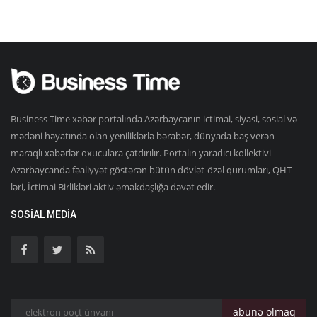
Business Time xəbər portalında Azərbaycanın ictimai, siyasi, sosial və
mədəni həyatında olan yeniliklərlə bərabər, dünyada baş verən
maraqlı xəbərlər oxuculara çatdırılır. Portalın yaradıcı kollektivi
Azərbaycanda fəaliyyət göstərən bütün dövlət-özəl qurumları, QHT-
ləri, İctimai Birlikləri aktiv əməkdaşlığa dəvət edir.
SOSIAL MEDIA
abunə olmaq