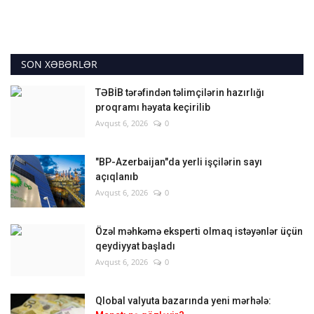
SON XƏBƏRLƏR
TƏBİB tərəfindən təlimçilərin hazırlığı
proqramı həyata keçirilib
Avqust 6, 2026
0
"BP-Azerbaijan"da yerli işçilərin sayı
açıqlanıb
Avqust 6, 2026
0
Özəl məhkəmə eksperti olmaq istəyənlər üçün
qeydiyyat başladı
Avqust 6, 2026
0
Qlobal valyuta bazarında yeni mərhələ: