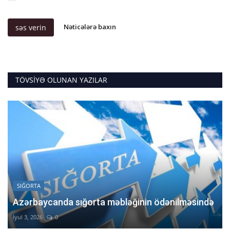
Nəticələrə baxın
səs verin
TÖVSIYƏ OLUNAN YAZILAR
SIĞORTA
Azərbaycanda sığorta məbləğinin ödənilməsində
İyul 3, 2026
0