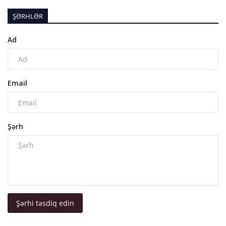
ŞƏRHLƏR
Ad
Email
Şərh
Şərhi təsdiq edin