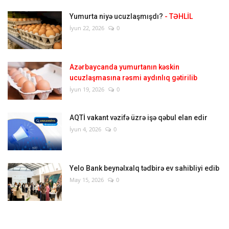
Yumurta niyə ucuzlaşmışdı?
- TƏHLİL
İyun 22, 2026
0
Azərbaycanda yumurtanın kəskin
ucuzlaşmasına rəsmi aydınlıq gətirilib
İyun 19, 2026
0
AQTİ vakant vəzifə üzrə işə qəbul elan edir
İyun 4, 2026
0
Yelo Bank beynəlxalq tədbirə ev sahibliyi edib
May 15, 2026
0