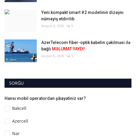
Yeni kompakt smart #2 modelinin dizaynı
nümayiş etdirilib
Avqust 6, 2026
0
AzerTelecom fiber-optik kabelin çəkilməsi ilə
bağlı
MƏLUMAT YAYDI!
Avqust 6, 2026
0
SORĞU
Hansı mobil operatordan şikayətiniz var?
Bakcell
Azercell
Nar