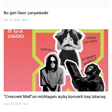
Bu gün İlaxır çərşənbədir
Mar 19, 2024
0
“Crescent Mall”un möhtəşəm açılış konserti baş tutacaq
İyun 20, 2024
0