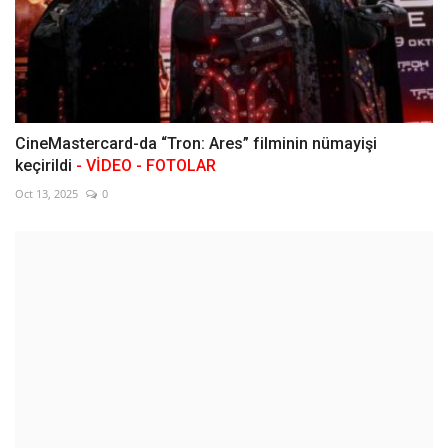
CineMastercard-da “Tron: Ares” filminin nümayişi
keçirildi
- VİDEO - FOTOLAR
Oct 13, 2025
0