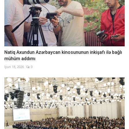
Natiq Axundun Azərbaycan kinosununun inkişafı ilə bağlı
mühüm addımı
İyun 18, 2026
0