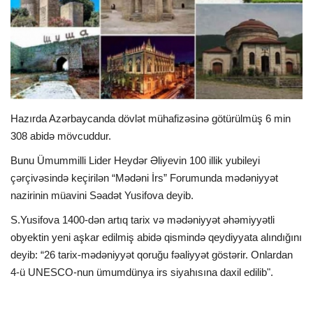
İDMAN
FORMULA 1
DÜNYA
Hazırda Azərbaycanda dövlət mühafizəsinə götürülmüş 6 min
308 abidə mövcuddur.
ANALİTİKA
Bunu Ümummilli Lider Heydər Əliyevin 100 illik yubileyi
Multimedia
çərçivəsində keçirilən “Mədəni İrs” Forumunda mədəniyyət
nazirinin müavini Səadət Yusifova deyib.
S.Yusifova 1400-dən artıq tarix və mədəniyyət əhəmiyyətli
obyektin yeni aşkar edilmiş abidə qismində qeydiyyata alındığını
deyib: “26 tarix-mədəniyyət qoruğu fəaliyyət göstərir. Onlardan
4-ü UNESCO-nun ümumdünya irs siyahısına daxil edilib".