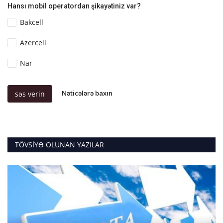
Hansı mobil operatordan şikayətiniz var?
Bakcell
Azercell
Nar
Nəticələrə baxın
səs verin
TÖVSIYƏ OLUNAN YAZILAR