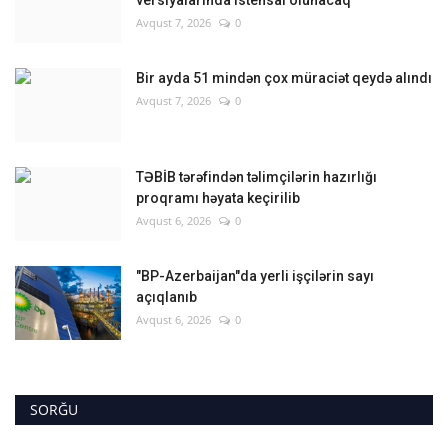
Avqust 7, 2026
0
Bir ayda 51 mindən çox müraciət qeydə alındı
Avqust 7, 2026
0
TƏBİB tərəfindən təlimçilərin hazırlığı
proqramı həyata keçirilib
Avqust 6, 2026
0
"BP-Azerbaijan"da yerli işçilərin sayı
açıqlanıb
Avqust 6, 2026
0
SORĞU