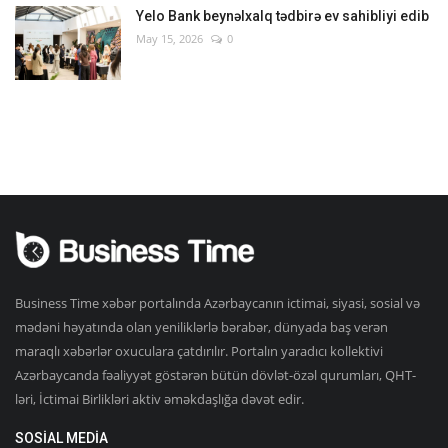
Yelo Bank beynəlxalq tədbirə ev sahibliyi edib
May 15, 2026
0
Business Time xəbər portalında Azərbaycanın ictimai, siyasi, sosial və
mədəni həyatında olan yeniliklərlə bərabər, dünyada baş verən
maraqlı xəbərlər oxuculara çatdırılır. Portalın yaradıcı kollektivi
Azərbaycanda fəaliyyət göstərən bütün dövlət-özəl qurumları, QHT-
ləri, İctimai Birlikləri aktiv əməkdaşlığa dəvət edir.
SOSIAL MEDIA