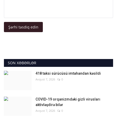
Şərhi təsdiq edin
SON XƏBƏRLƏR
418 taksi sürücüsü imtahandan kəsildi
Avqust 7, 2026
0
COVID-19 orqanizmdəki gizli virusları
aktivləşdirə bilər
Avqust 7, 2026
0