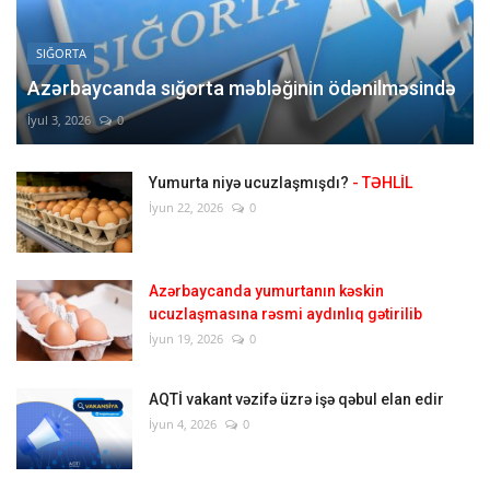
SIĞORTA
Azərbaycanda sığorta məbləğinin ödənilməsində
İyul 3, 2026
0
Yumurta niyə ucuzlaşmışdı?
- TƏHLİL
İyun 22, 2026
0
Azərbaycanda yumurtanın kəskin
ucuzlaşmasına rəsmi aydınlıq gətirilib
İyun 19, 2026
0
AQTİ vakant vəzifə üzrə işə qəbul elan edir
İyun 4, 2026
0