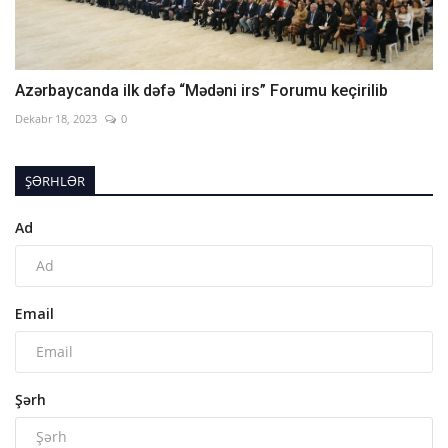
Azərbaycanda ilk dəfə “Mədəni irs” Forumu keçirilib
Dekabr 18, 2023
0
ŞƏRHLƏR
Ad
Email
Şərh