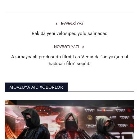
ƏVVƏLKI YAZI
Bakıda yeni velosiped yolu salınacaq
NÖVBƏTI YAZI
Azərbaycanlı prodüserin filmi Las Veqasda "ən yaxşı real
hadisəli film" seçilib
MÖVZUYA AID XƏBƏRLƏR