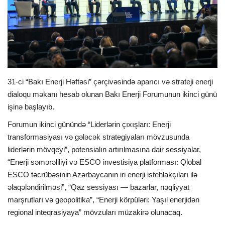
İDMAN
FORMULA 1
DÜNYA
31-ci “Bakı Enerji Həftəsi” çərçivəsində aparıcı və strateji enerji
dialoqu məkanı hesab olunan Bakı Enerji Forumunun ikinci günü
ANALİTİKA
işinə başlayıb.
Multimedia
Forumun ikinci günündə “Liderlərin çıxışları: Enerji
transformasiyası və gələcək strategiyaları mövzusunda
liderlərin mövqeyi”, potensialın artırılmasına dair sessiyalar,
“Enerji səmərəliliyi və ESCO investisiya platforması: Qlobal
ESCO təcrübəsinin Azərbaycanın iri enerji istehlakçıları ilə
əlaqələndirilməsi”, “Qaz sessiyası — bazarlar, nəqliyyat
marşrutları və geopolitika”, “Enerji körpüləri: Yaşıl enerjidən
regional inteqrasiyaya” mövzuları müzakirə olunacaq.