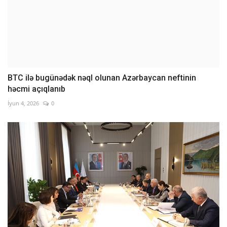
BTC ilə bugünədək nəql olunan Azərbaycan neftinin
həcmi açıqlanıb
İyun 4, 2026
0