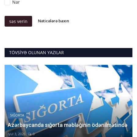
Nar
Nəticələrə baxın
səs verin
TÖVSIYƏ OLUNAN YAZILAR
SIĞORTA
Azərbaycanda sığorta məbləğinin ödənilməsində
İyul 3, 2026
0