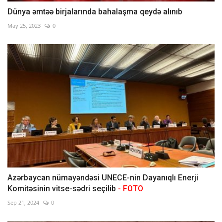
Dünya əmtəə birjalarında bahalaşma qeydə alınıb
May 25, 2023
0
Azərbaycan nümayəndəsi UNECE-nin Dayanıqlı Enerji
Komitəsinin vitse-sədri seçilib
- FOTO
Sep 21, 2024
0