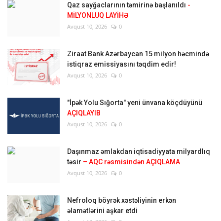
Qaz sayğaclarının təmirinə başlanıldı
-
MİLYONLUQ LAYİHƏ
Avqust 10, 2026
0
Ziraat Bank Azərbaycan 15 milyon həcmində
istiqraz emissiyasını təqdim edir!
Avqust 10, 2026
0
"İpək Yolu Sığorta" yeni ünvana köçdüyünü
AÇIQLAYIB
Avqust 10, 2026
0
Daşınmaz əmlakdan iqtisadiyyata milyardlıq
təsir
– AQC rəsmisindən AÇIQLAMA
Avqust 10, 2026
0
Nefroloq böyrək xəstəliyinin erkən
əlamətlərini aşkar etdi