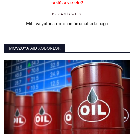
təhlükə yaradır?
NÖVBƏTI YAZI
Milli valyutada qorunan əmanətlərlə bağlı
MÖVZUYA AID XƏBƏRLƏR