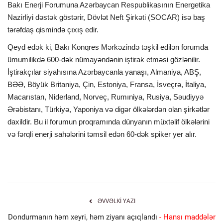
Bakı Enerji Forumuna Azərbaycan Respublikasının Energetika
Nazirliyi dəstək göstərir, Dövlət Neft Şirkəti (SOCAR) isə baş
tərəfdaş qismində çıxış edir.
Qeyd edək ki, Bakı Konqres Mərkəzində təşkil edilən forumda
ümumilikdə 600-dək nümayəndənin iştirak etməsi gözlənilir.
İştirakçılar siyahısına Azərbaycanla yanaşı, Almaniya, ABŞ,
BƏƏ, Böyük Britaniya, Çin, Estoniya, Fransa, İsveçrə, İtaliya,
Macarıstan, Niderland, Norveç, Rumıniya, Rusiya, Səudiyyə
Ərəbistanı, Türkiyə, Yaponiya və digər ölkələrdən olan şirkətlər
daxildir. Bu il forumun proqramında dünyanın müxtəlif ölkələrini
və fərqli enerji sahələrini təmsil edən 60-dək spiker yer alır.
ƏVVƏLKI YAZI
Dondurmanın həm xeyri, həm ziyanı açıqlandı
- Hansı maddələr