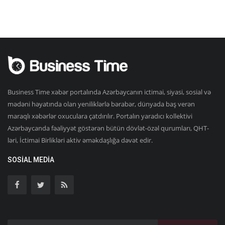
Business Time xəbər portalında Azərbaycanın ictimai, siyasi, sosial və
mədəni həyatında olan yeniliklərlə bərabər, dünyada baş verən
maraqlı xəbərlər oxuculara çatdırılır. Portalın yaradıcı kollektivi
Azərbaycanda fəaliyyət göstərən bütün dövlət-özəl qurumları, QHT-
ləri, İctimai Birlikləri aktiv əməkdaşlığa dəvət edir.
SOSIAL MEDIA