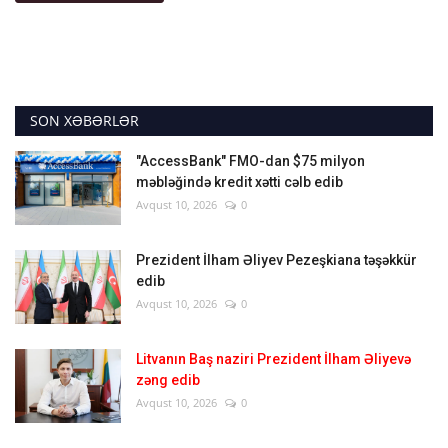
SON XƏBƏRLƏR
"AccessBank" FMO-dan $75 milyon
məbləğində kredit xətti cəlb edib
Avqust 10, 2026
0
Prezident İlham Əliyev Pezeşkiana təşəkkür
edib
Avqust 10, 2026
0
Litvanın Baş naziri Prezident İlham Əliyevə
zəng edib
Avqust 10, 2026
0