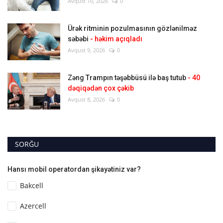
Avqust 10, 2026
0
Ürək ritminin pozulmasının gözlənilməz
səbəbi
- həkim açıqladı
Avqust 9, 2026
0
Zəng Trampın təşəbbüsü ilə baş tutub
- 40
dəqiqədən çox çəkib
Avqust 8, 2026
0
SORĞU
Hansı mobil operatordan şikayətiniz var?
Bakcell
Azercell