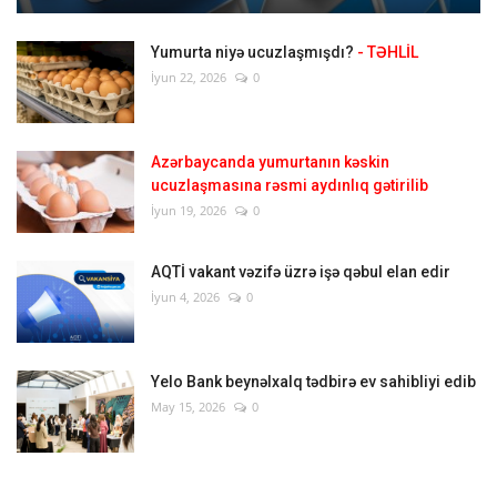
Yumurta niyə ucuzlaşmışdı?
- TƏHLİL
İyun 22, 2026
0
Azərbaycanda yumurtanın kəskin
ucuzlaşmasına rəsmi aydınlıq gətirilib
İyun 19, 2026
0
AQTİ vakant vəzifə üzrə işə qəbul elan edir
İyun 4, 2026
0
Yelo Bank beynəlxalq tədbirə ev sahibliyi edib
May 15, 2026
0