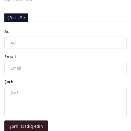
ŞƏRHLƏR
Ad
Email
Şərh
Şərhi təsdiq edin