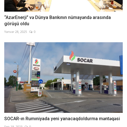
“AzərEnerji” və Dünya Bankının nümayəndə arasında
görüşü oldu
Yanvar 28, 2025
0
SOCAR-ın Rumıniyada yeni yanacaqdoldurma məntəqəsi
Sep 19, 2023
0