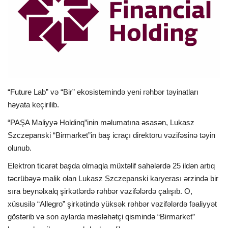
İDMAN
FORMULA 1
DÜNYA
“Future Lab” və “Bir” ekosistemində yeni rəhbər təyinatları
ANALİTİKA
həyata keçirilib.
“PAŞA Maliyyə Holdinq”inin məlumatına əsasən, Lukasz
Multimedia
Szczepanski “Birmarket”in baş icraçı direktoru vəzifəsinə təyin
olunub.
Elektron ticarət başda olmaqla müxtəlif sahələrdə 25 ildən artıq
təcrübəyə malik olan Lukasz Szczepanski karyerası ərzində bir
sıra beynəlxalq şirkətlərdə rəhbər vəzifələrdə çalışıb. O,
xüsusilə “Allegro” şirkətində yüksək rəhbər vəzifələrdə fəaliyyət
göstərib və son aylarda məsləhətçi qismində “Birmarket”