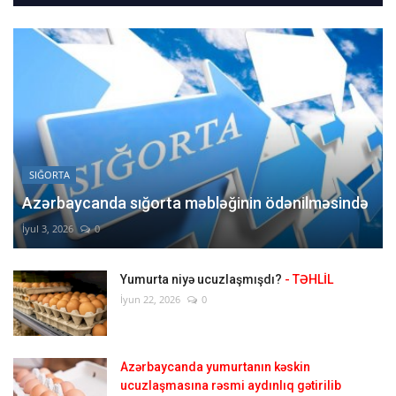
SIĞORTA
Azərbaycanda sığorta məbləğinin ödənilməsində
İyul 3, 2026
0
Yumurta niyə ucuzlaşmışdı?
- TƏHLİL
İyun 22, 2026
0
Azərbaycanda yumurtanın kəskin
ucuzlaşmasına rəsmi aydınlıq gətirilib