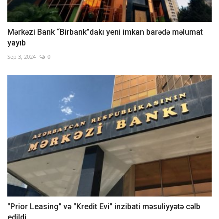
Mərkəzi Bank “Birbank”dakı yeni imkan barədə məlumat
yayıb
Sep 3, 2024
0
"Prior Leasing" və "Kredit Evi" inzibati məsuliyyətə cəlb
edildi