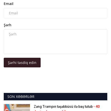
Email
Şərh
Şərhi təsdiq edin
SON XƏBƏRLƏR
Zəng Trampın təşəbbüsü ilə baş tutub
- 40