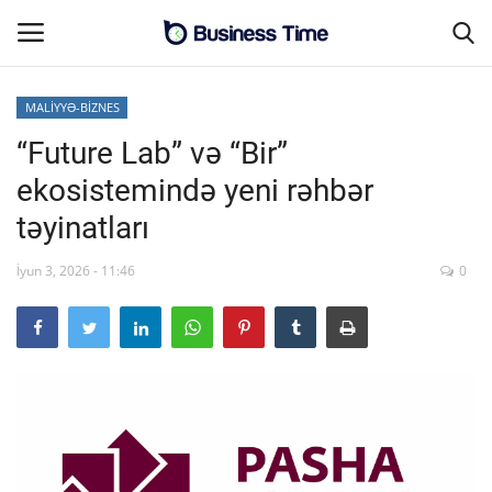
MALİYYƏ-BİZNES
“Future Lab” və “Bir”
Əsas səhifə
ekosistemində yeni rəhbər
MALİYYƏ-BİZNES
təyinatları
Əlaqə
İyun 3, 2026 - 11:46
0
SƏNAYE-İNFRASTRUKTUR
CƏMİYYƏT
ENERGETİKA
SİYASƏT