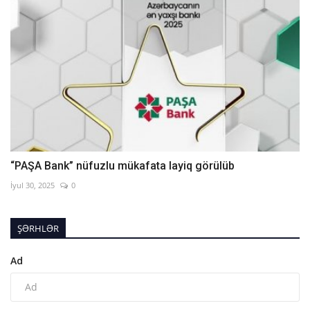
“PAŞA Bank” nüfuzlu mükafata layiq görülüb
İyul 30, 2025
0
ŞƏRHLƏR
Ad