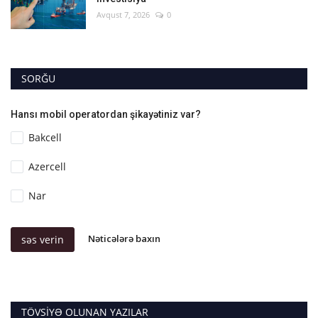
Avqust 7, 2026
0
SORĞU
Hansı mobil operatordan şikayətiniz var?
Bakcell
Azercell
Nar
Nəticələrə baxın
səs verin
TÖVSIYƏ OLUNAN YAZILAR