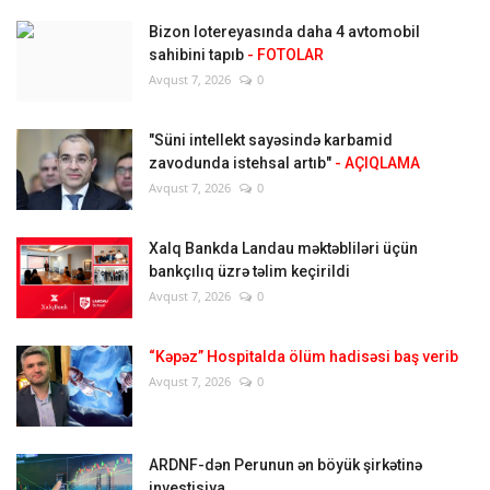
Bizon lotereyasında daha 4 avtomobil
sahibini tapıb
- FOTOLAR
Avqust 7, 2026
0
"Süni intellekt sayəsində karbamid
zavodunda istehsal artıb"
- AÇIQLAMA
Avqust 7, 2026
0
Xalq Bankda Landau məktəbliləri üçün
bankçılıq üzrə təlim keçirildi
Avqust 7, 2026
0
“Kəpəz” Hospitalda ölüm hadisəsi baş verib
Avqust 7, 2026
0
ARDNF-dən Perunun ən böyük şirkətinə
investisiya