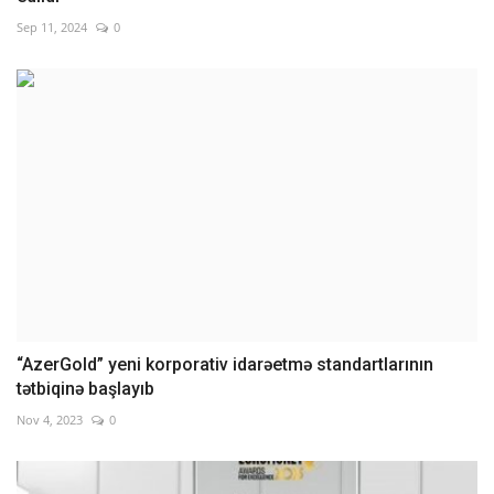
Sep 11, 2024
0
“AzerGold” yeni korporativ idarəetmə standartlarının
tətbiqinə başlayıb
Nov 4, 2023
0