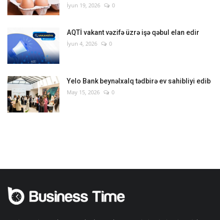
İyun 19, 2026
0
AQTİ vakant vəzifə üzrə işə qəbul elan edir
İyun 4, 2026
0
Yelo Bank beynəlxalq tədbirə ev sahibliyi edib
May 15, 2026
0