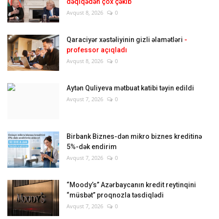
dəqiqədən çox çəkib
Avqust 8, 2026
0
Qaraciyər xəstəliyinin gizli əlamətləri
-
professor açıqladı
Avqust 8, 2026
0
Aytən Quliyeva mətbuat katibi təyin edildi
Avqust 7, 2026
0
Birbank Biznes-dən mikro biznes kreditinə
5%-dək endirim
Avqust 7, 2026
0
“Moody’s” Azərbaycanın kredit reytinqini
“müsbət” proqnozla təsdiqlədi
Avqust 7, 2026
0