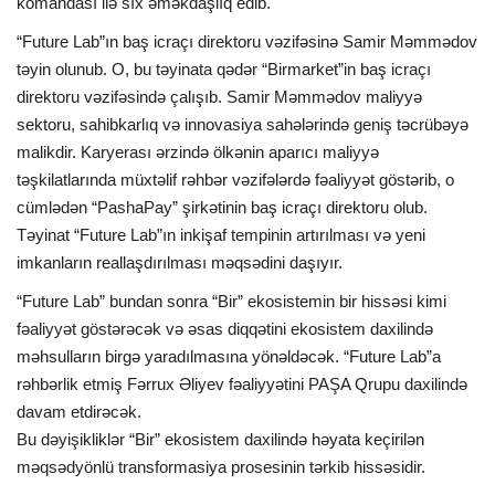
komandası ilə sıx əməkdaşlıq edib.
“Future Lab”ın baş icraçı direktoru vəzifəsinə Samir Məmmədov
təyin olunub. O, bu təyinata qədər “Birmarket”in baş icraçı
direktoru vəzifəsində çalışıb. Samir Məmmədov maliyyə
sektoru, sahibkarlıq və innovasiya sahələrində geniş təcrübəyə
malikdir. Karyerası ərzində ölkənin aparıcı maliyyə
təşkilatlarında müxtəlif rəhbər vəzifələrdə fəaliyyət göstərib, o
cümlədən “PashaPay” şirkətinin baş icraçı direktoru olub.
Təyinat “Future Lab”ın inkişaf tempinin artırılması və yeni
imkanların reallaşdırılması məqsədini daşıyır.
“Future Lab” bundan sonra “Bir” ekosistemin bir hissəsi kimi
fəaliyyət göstərəcək və əsas diqqətini ekosistem daxilində
məhsulların birgə yaradılmasına yönəldəcək. “Future Lab”a
rəhbərlik etmiş Fərrux Əliyev fəaliyyətini PAŞA Qrupu daxilində
davam etdirəcək.
Bu dəyişikliklər “Bir” ekosistem daxilində həyata keçirilən
məqsədyönlü transformasiya prosesinin tərkib hissəsidir.