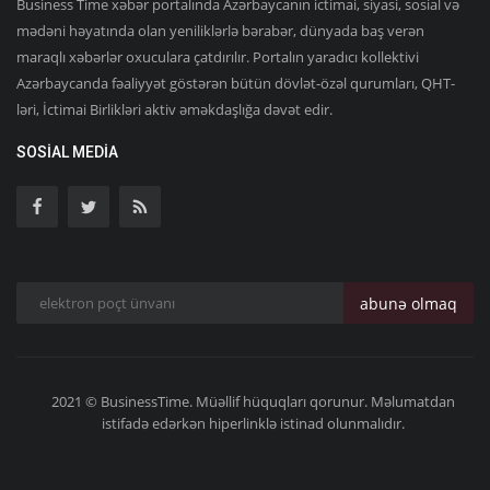
Business Time xəbər portalında Azərbaycanın ictimai, siyasi, sosial və
mədəni həyatında olan yeniliklərlə bərabər, dünyada baş verən
maraqlı xəbərlər oxuculara çatdırılır. Portalın yaradıcı kollektivi
Azərbaycanda fəaliyyət göstərən bütün dövlət-özəl qurumları, QHT-
ləri, İctimai Birlikləri aktiv əməkdaşlığa dəvət edir.
SOSIAL MEDIA
abunə olmaq
2021 © BusinessTime. Müəllif hüquqları qorunur. Məlumatdan
istifadə edərkən hiperlinklə istinad olunmalıdır.