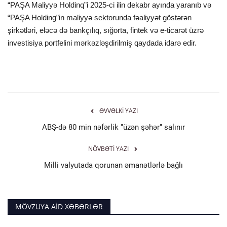
“PAŞA Maliyyə Holdinq”i 2025-ci ilin dekabr ayında yaranıb və
“PAŞA Holding”in maliyyə sektorunda fəaliyyət göstərən
şirkətləri, eləcə də bankçılıq, sığorta, fintek və e-ticarət üzrə
investisiya portfelini mərkəzləşdirilmiş qaydada idarə edir.
ƏVVƏLKI YAZI
ABŞ-də 80 min nəfərlik "üzən şəhər" salınır
NÖVBƏTI YAZI
Milli valyutada qorunan əmanətlərlə bağlı
MÖVZUYA AID XƏBƏRLƏR