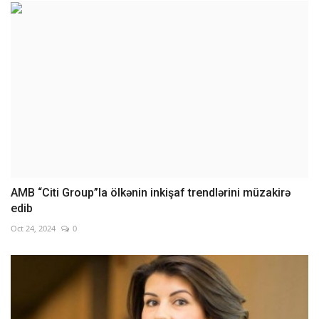
AMB “Citi Group”la ölkənin inkişaf trendlərini müzakirə
edib
Oct 24, 2024
0