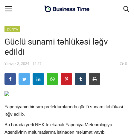
DÜNYA
Güclü sunami təhlükəsi ləğv
Əsas səhifə
edildi
MALİYYƏ-BİZNES
Yanvar 2, 2024 - 12:27
0
Əlaqə
SƏNAYE-İNFRASTRUKTUR
CƏMİYYƏT
Yaponiyanın bir sıra prefekturalarında güclü sunami təhlükəsi
ləğv edilib.
ENERGETİKA
Bu barədə yerli NHK telekanalı Yaponiya Meteorologiya
SİYASƏT
Agentliyinin məlumatlarına istinadən məlumat yayıb.