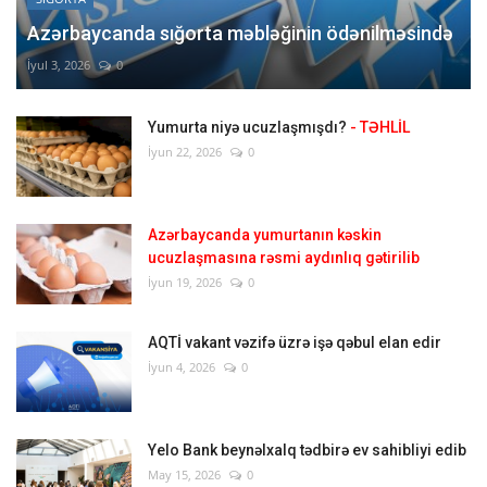
Azərbaycanda sığorta məbləğinin ödənilməsində
İyul 3, 2026
0
Yumurta niyə ucuzlaşmışdı?
- TƏHLİL
İyun 22, 2026
0
Azərbaycanda yumurtanın kəskin
ucuzlaşmasına rəsmi aydınlıq gətirilib
İyun 19, 2026
0
AQTİ vakant vəzifə üzrə işə qəbul elan edir
İyun 4, 2026
0
Yelo Bank beynəlxalq tədbirə ev sahibliyi edib
May 15, 2026
0