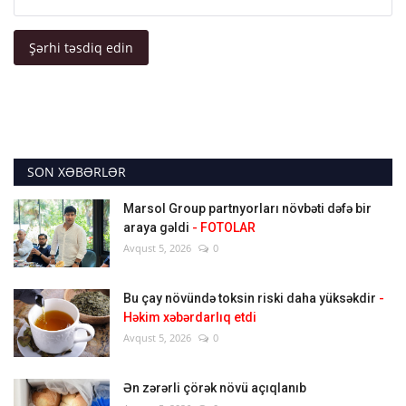
Şərhi təsdiq edin
SON XƏBƏRLƏR
Marsol Group partnyorları növbəti dəfə bir
araya gəldi
- FOTOLAR
Avqust 5, 2026
0
Bu çay növündə toksin riski daha yüksəkdir
-
Həkim xəbərdarlıq etdi
Avqust 5, 2026
0
Ən zərərli çörək növü açıqlanıb