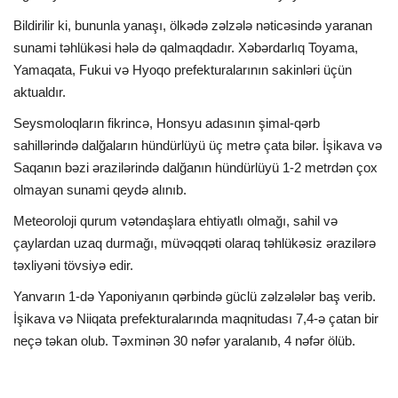
Bildirilir ki, bununla yanaşı, ölkədə zəlzələ nəticəsində yaranan
İDMAN
sunami təhlükəsi hələ də qalmaqdadır. Xəbərdarlıq Toyama,
Yamaqata, Fukui və Hyoqo prefekturalarının sakinləri üçün
FORMULA 1
aktualdır.
Seysmoloqların fikrincə, Honsyu adasının şimal-qərb
DÜNYA
sahillərində dalğaların hündürlüyü üç metrə çata bilər. İşikava və
Saqanın bəzi ərazilərində dalğanın hündürlüyü 1-2 metrdən çox
ANALİTİKA
olmayan sunami qeydə alınıb.
Multimedia
Meteoroloji qurum vətəndaşlara ehtiyatlı olmağı, sahil və
çaylardan uzaq durmağı, müvəqqəti olaraq təhlükəsiz ərazilərə
təxliyəni tövsiyə edir.
Yanvarın 1-də Yaponiyanın qərbində güclü zəlzələlər baş verib.
İşikava və Niiqata prefekturalarında maqnitudası 7,4-ə çatan bir
neçə təkan olub. Təxminən 30 nəfər yaralanıb, 4 nəfər ölüb.