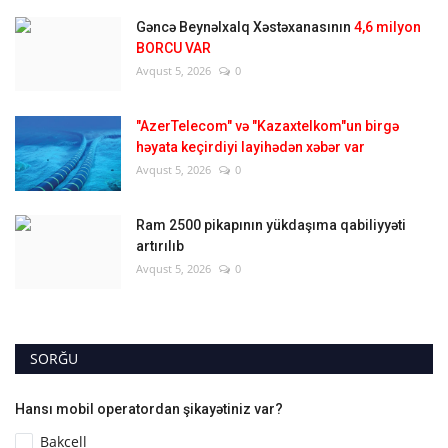
Gəncə Beynəlxalq Xəstəxanasının
4,6 milyon
BORCU VAR
Avqust 5, 2026
0
"AzerTelecom" və "Kazaxtelkom"un birgə
həyata keçirdiyi layihədən xəbər var
Avqust 5, 2026
0
Ram 2500 pikapının yükdaşıma qabiliyyəti
artırılıb
Avqust 5, 2026
0
SORĞU
Hansı mobil operatordan şikayətiniz var?
Bakcell