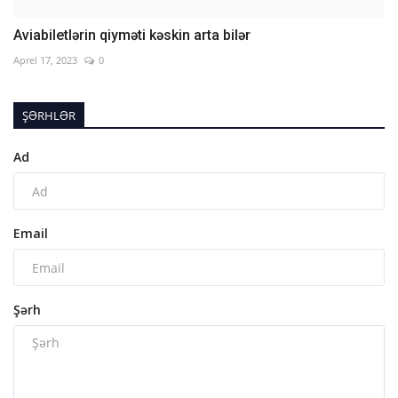
Aviabiletlərin qiyməti kəskin arta bilər
Aprel 17, 2023
0
ŞƏRHLƏR
Ad
Email
Şərh