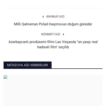
ƏVVƏLKI YAZI
Milli Qəhrəman Polad Həşimovun doğum günüdür
NÖVBƏTI YAZI
Azərbaycanlı prodüserin filmi Las Veqasda "ən yaxşı real
hadisəli film" seçilib
MÖVZUYA AID XƏBƏRLƏR