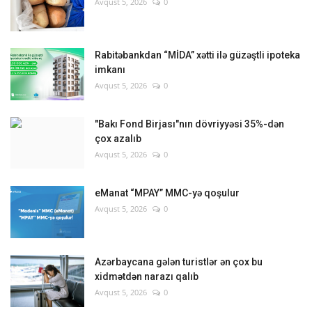
Avqust 5, 2026
0
Rabitəbankdan “MİDA” xətti ilə güzəştli ipoteka
imkanı
Avqust 5, 2026
0
"Bakı Fond Birjası"nın dövriyyəsi 35%-dən
çox azalıb
Avqust 5, 2026
0
eManat “MPAY” MMC-yə qoşulur
Avqust 5, 2026
0
Azərbaycana gələn turistlər ən çox bu
xidmətdən narazı qalıb
Avqust 5, 2026
0