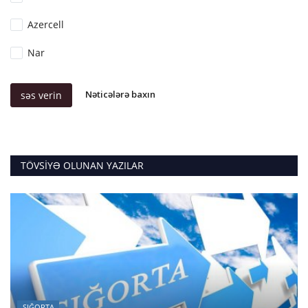
Azercell
Nar
Nəticələrə baxın
səs verin
TÖVSIYƏ OLUNAN YAZILAR
SIĞORTA