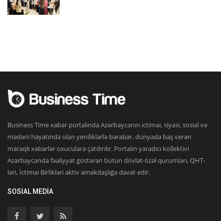
Business Time xəbər portalında Azərbaycanın ictimai, siyasi, sosial və
mədəni həyatında olan yeniliklərlə bərabər, dünyada baş verən
maraqlı xəbərlər oxuculara çatdırılır. Portalın yaradıcı kollektivi
Azərbaycanda fəaliyyət göstərən bütün dövlət-özəl qurumları, QHT-
ləri, İctimai Birlikləri aktiv əməkdaşlığa dəvət edir.
SOSIAL MEDIA