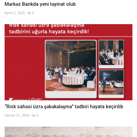
Mərkəz Bankda yeni təyinat olub
Aprel 2, 2025
0
“Risk sahəsi üzrə şəbəkələşmə” tədbiri həyata keçirilib
Yanvar 31, 2024
0