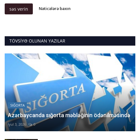
Nəticələrə baxın
səs verin
TÖVSIYƏ OLUNAN YAZILAR
SIĞORTA
Azərbaycanda sığorta məbləğinin ödənilməsində
İyul 3, 2026
0