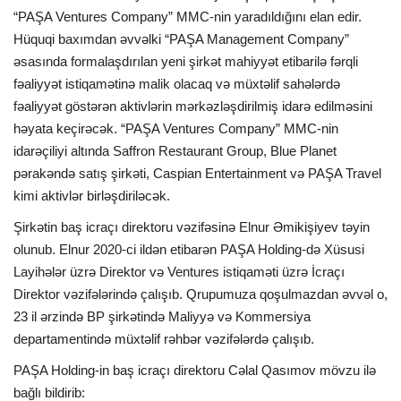
“PAŞA Ventures Company” MMC-nin yaradıldığını elan edir.
İDMAN
Hüquqi baxımdan əvvəlki “PAŞA Management Company”
əsasında formalaşdırılan yeni şirkət mahiyyət etibarilə fərqli
fəaliyyət istiqamətinə malik olacaq və müxtəlif sahələrdə
FORMULA 1
fəaliyyət göstərən aktivlərin mərkəzləşdirilmiş idarə edilməsini
həyata keçirəcək. “PAŞA Ventures Company” MMC-nin
DÜNYA
idarəçiliyi altında Saffron Restaurant Group, Blue Planet
pərakəndə satış şirkəti, Caspian Entertainment və PAŞA Travel
ANALİTİKA
kimi aktivlər birləşdiriləcək.
Multimedia
Şirkətin baş icraçı direktoru vəzifəsinə Elnur Əmikişiyev təyin
olunub. Elnur 2020-ci ildən etibarən PAŞA Holding-də Xüsusi
Layihələr üzrə Direktor və Ventures istiqaməti üzrə İcraçı
Direktor vəzifələrində çalışıb. Qrupumuza qoşulmazdan əvvəl o,
23 il ərzində BP şirkətində Maliyyə və Kommersiya
departamentində müxtəlif rəhbər vəzifələrdə çalışıb.
PAŞA Holding-in baş icraçı direktoru Cəlal Qasımov mövzu ilə
bağlı bildirib: