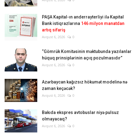
PAŞA Kapital-ın anderrayterliyi ilə Kapital
Bank istiqrazlarına
146 milyon manatdan
artıq sifariş
Avqust 6, 2026
0
“Gömrük Komitəsinin məktubunda yazılanlar
hüquq prinsiplərinin açıq pozulmasıdır”
Avqust 6, 2026
0
Azərbaycan kağızsız hökumət modelinə nə
zaman keçəcək?
Avqust 6, 2026
0
Bakıda ekspres avtobuslar niyə pulsuz
olmayacaq?
Avqust 6, 2026
0