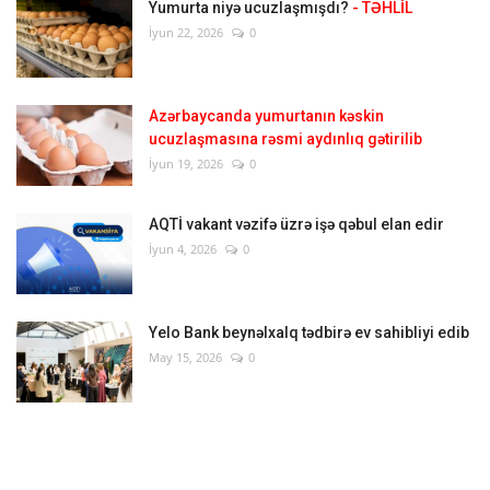
Yumurta niyə ucuzlaşmışdı?
- TƏHLİL
İyun 22, 2026
0
Azərbaycanda yumurtanın kəskin
ucuzlaşmasına rəsmi aydınlıq gətirilib
İyun 19, 2026
0
AQTİ vakant vəzifə üzrə işə qəbul elan edir
İyun 4, 2026
0
Yelo Bank beynəlxalq tədbirə ev sahibliyi edib
May 15, 2026
0