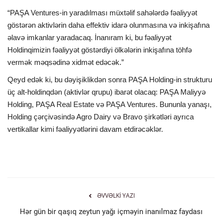
“PAŞA Ventures-in yaradılması müxtəlif sahələrdə fəaliyyət
göstərən aktivlərin daha effektiv idarə olunmasına və inkişafına
əlavə imkanlar yaradacaq. İnanıram ki, bu fəaliyyət
Holdinqimizin fəaliyyət göstərdiyi ölkələrin inkişafına töhfə
vermək məqsədinə xidmət edəcək.”
Qeyd edək ki, bu dəyişiklikdən sonra PAŞA Holding-in strukturu
üç alt-holdinqdən (aktivlər qrupu) ibarət olacaq: PAŞA Maliyyə
Holding, PAŞA Real Estate və PAŞA Ventures. Bununla yanaşı,
Holding çərçivəsində Agro Dairy və Bravo şirkətləri ayrıca
vertikallar kimi fəaliyyətlərini davam etdirəcəklər.
ƏVVƏLKI YAZI
Hər gün bir qaşıq zeytun yağı içməyin inanılmaz faydası