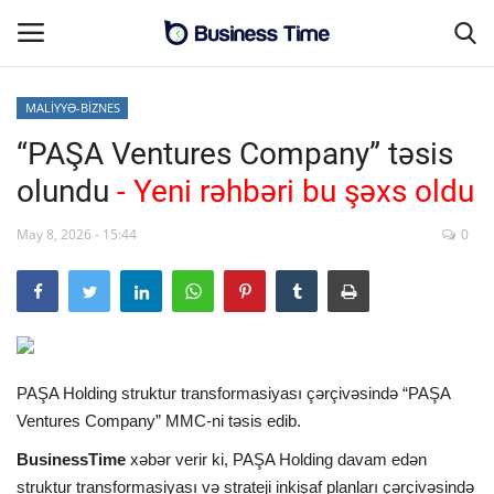
MALİYYƏ-BİZNES
“PAŞA Ventures Company” təsis
Əsas səhifə
olundu
- Yeni rəhbəri bu şəxs oldu
MALİYYƏ-BİZNES
May 8, 2026 - 15:44
0
Əlaqə
SƏNAYE-İNFRASTRUKTUR
CƏMİYYƏT
PAŞA Holding struktur transformasiyası çərçivəsində “PAŞA
Ventures Company” MMC-ni təsis edib.
ENERGETİKA
BusinessTime
xəbər verir ki, PAŞA Holding davam edən
SİYASƏT
struktur transformasiyası və strateji inkişaf planları çərçivəsində