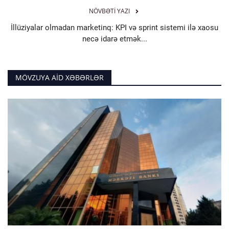
NÖVBƏTI YAZI
İllüziyalar olmadan marketinq: KPI və sprint sistemi ilə xaosu
necə idarə etmək...
MÖVZUYA AID XƏBƏRLƏR