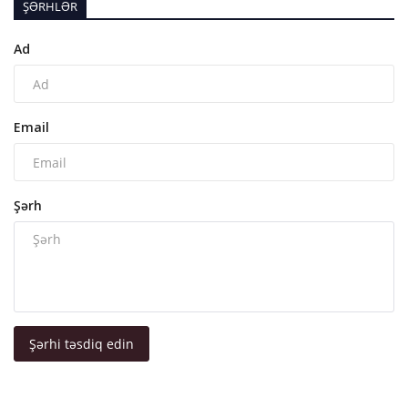
ŞƏRHLƏR
Ad
Email
Şərh
Şərhi təsdiq edin