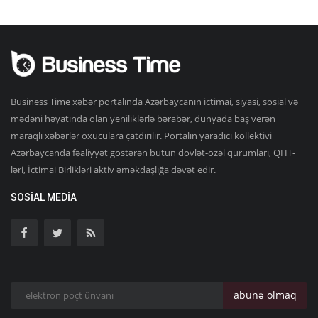
Business Time xəbər portalında Azərbaycanın ictimai, siyasi, sosial və
mədəni həyatında olan yeniliklərlə bərabər, dünyada baş verən
maraqlı xəbərlər oxuculara çatdırılır. Portalın yaradıcı kollektivi
Azərbaycanda fəaliyyət göstərən bütün dövlət-özəl qurumları, QHT-
ləri, İctimai Birlikləri aktiv əməkdaşlığa dəvət edir.
SOSIAL MEDIA
abunə olmaq