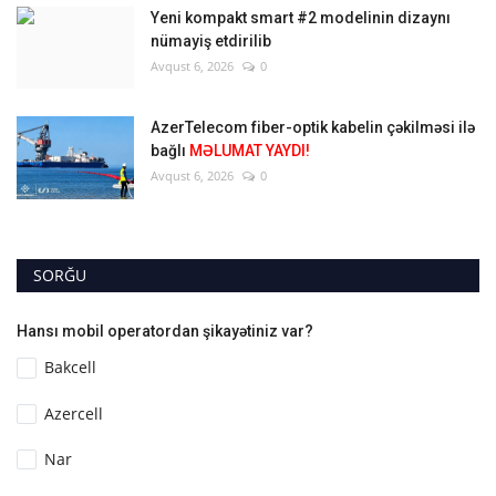
Yeni kompakt smart #2 modelinin dizaynı
nümayiş etdirilib
Avqust 6, 2026
0
AzerTelecom fiber-optik kabelin çəkilməsi ilə
bağlı
MƏLUMAT YAYDI!
Avqust 6, 2026
0
SORĞU
Hansı mobil operatordan şikayətiniz var?
Bakcell
Azercell
Nar