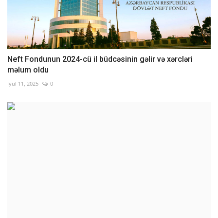
Neft Fondunun 2024-cü il büdcəsinin gəlir və xərcləri
məlum oldu
İyul 11, 2025
0