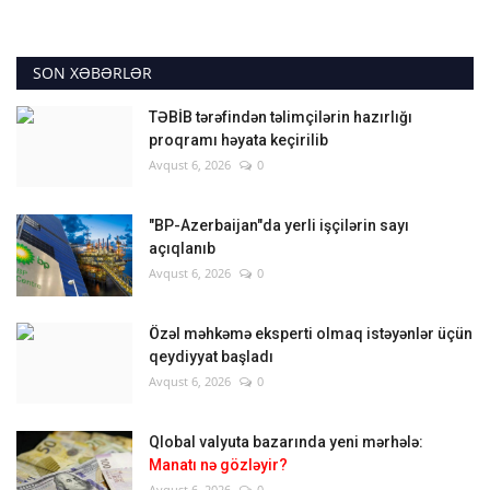
SON XƏBƏRLƏR
TƏBİB tərəfindən təlimçilərin hazırlığı
proqramı həyata keçirilib
Avqust 6, 2026
0
"BP-Azerbaijan"da yerli işçilərin sayı
açıqlanıb
Avqust 6, 2026
0
Özəl məhkəmə eksperti olmaq istəyənlər üçün
qeydiyyat başladı
Avqust 6, 2026
0
Qlobal valyuta bazarında yeni mərhələ:
Manatı nə gözləyir?
Avqust 6, 2026
0