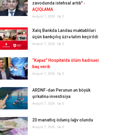
zavodunda istehsal artıb"
-
AÇIQLAMA
Avqust 7, 2026
0
Xalq Bankda Landau məktəbliləri
üçün bankçılıq üzrə təlim keçirildi
Avqust 7, 2026
0
“Kəpəz” Hospitalda ölüm hadisəsi
baş verib
Avqust 7, 2026
0
ARDNF-dən Perunun ən böyük
şirkətinə investisiya
Avqust 7, 2026
0
20 manatlıq ödəniş ləğv olundu
Avqust 7, 2026
0