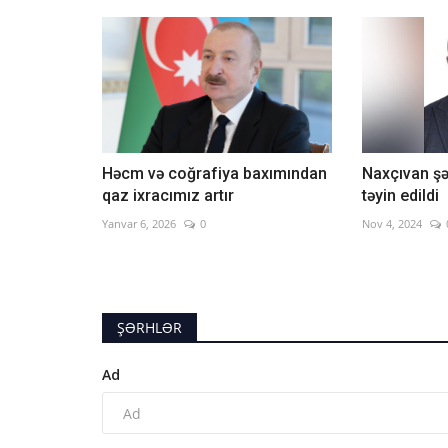
Həcm və coğrafiya baxımından
Naxçıvan şə
qaz ixracımız artır
təyin edildi
Yanvar 6, 2026
0
Nov 4, 2024
ŞƏRHLƏR
Ad