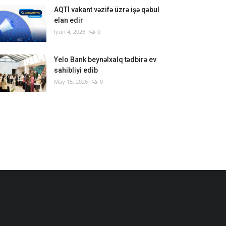
AQTİ vakant vəzifə üzrə işə qəbul
elan edir
İyun 4, 2026
0
Yelo Bank beynəlxalq tədbirə ev
sahibliyi edib
May 15, 2026
0