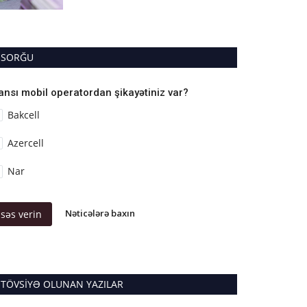
SORĞU
ansı mobil operatordan şikayətiniz var?
Bakcell
Azercell
Nar
Nəticələrə baxın
səs verin
TÖVSIYƏ OLUNAN YAZILAR