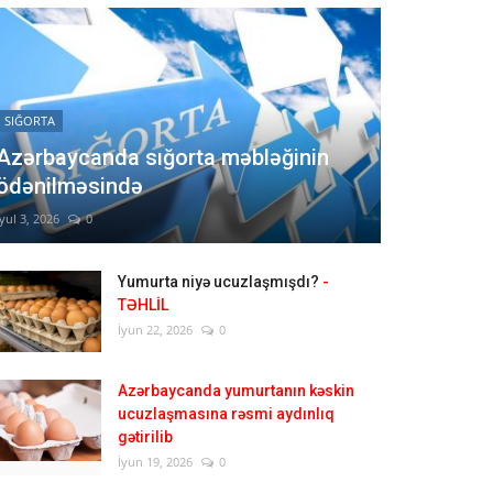
SIĞORTA
Azərbaycanda sığorta məbləğinin
ödənilməsində
İyul 3, 2026
0
Yumurta niyə ucuzlaşmışdı?
-
TƏHLİL
İyun 22, 2026
0
Azərbaycanda yumurtanın kəskin
ucuzlaşmasına rəsmi aydınlıq
gətirilib
İyun 19, 2026
0