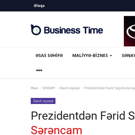
Əlaqə
ƏSAS SƏHIFƏ
MALİYYƏ-BİZNES
SƏNA
Əsas
SİYASƏT
Daxili siyasət
Prezidentdən Fərid Seyidovla ba
Daxili siyasət
Prezidentdən Fərid S
Sərəncam