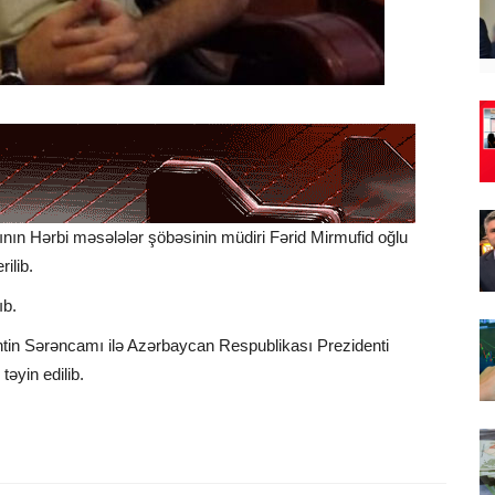
nın Hərbi məsələlər şöbəsinin müdiri Fərid Mirmufid oğlu
ilib.
ıb.
ntin Sərəncamı ilə Azərbaycan Respublikası Prezidenti
əyin edilib.