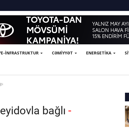
YE-İNFRASTRUKTUR
CƏMİYYƏT
ENERGETİKA
S
ğlı
eyidovla bağlı
-