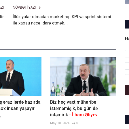
AZI
NÖVBƏTI YAZI
ir
İllüziyalar olmadan marketinq: KPI və sprint sistemi
ilə xaosu necə idarə etmək...
H
ş ərazilərdə hazırda
Biz heç vaxt müharibə
ox insan yaşayır
istəməmişik, bu gün də
istəmirik
- İlham Əliyev
0
May 10, 2024
0