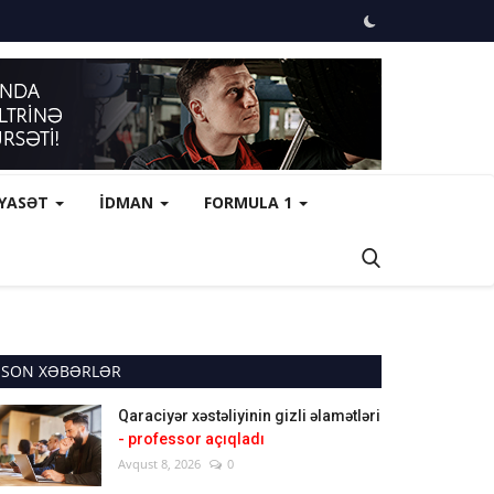
İYASƏT
İDMAN
FORMULA 1
SON XƏBƏRLƏR
Qaraciyər xəstəliyinin gizli əlamətləri
- professor açıqladı
Avqust 8, 2026
0