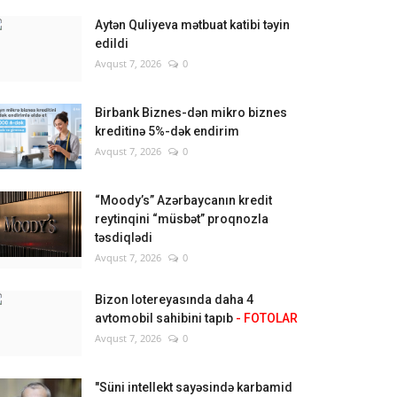
Aytən Quliyeva mətbuat katibi təyin
edildi
Avqust 7, 2026
0
Birbank Biznes-dən mikro biznes
kreditinə 5%-dək endirim
Avqust 7, 2026
0
“Moody’s” Azərbaycanın kredit
reytinqini “müsbət” proqnozla
təsdiqlədi
Avqust 7, 2026
0
Bizon lotereyasında daha 4
avtomobil sahibini tapıb
- FOTOLAR
Avqust 7, 2026
0
"Süni intellekt sayəsində karbamid