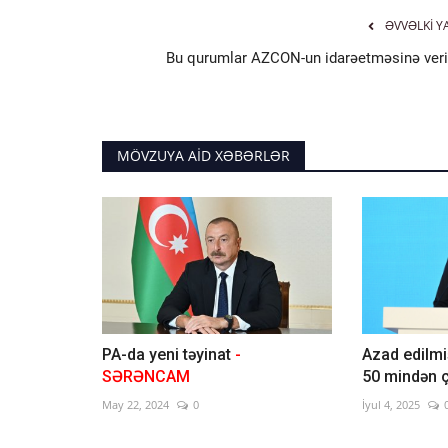
ƏVVƏLKI Y
Bu qurumlar AZCON-un idarəetməsinə veril
MÖVZUYA AID XƏBƏRLƏR
PA-da yeni təyinat
-
Azad edilmi
SƏRƏNCAM
50 mindən ç
May 22, 2024
0
İyul 4, 2025