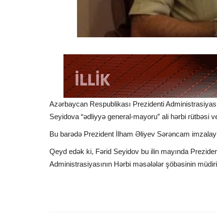
Azərbaycan Respublikası Prezidenti Administrasiyası
Seyidova “ədliyyə general-mayoru” ali hərbi rütbəsi ver
Bu barədə Prezident İlham Əliyev Sərəncam imzalay
Qeyd edək ki, Fərid Seyidov bu ilin mayında Prezide
Administrasiyasının Hərbi məsələlər şöbəsinin müdiri t