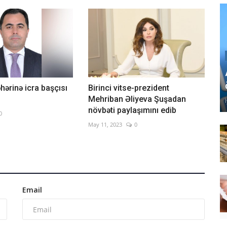
hərinə icra başçısı
Birinci vitse-prezident
Mehriban Əliyeva Şuşadan
növbəti paylaşımını edib
0
May 11, 2023
0
Email