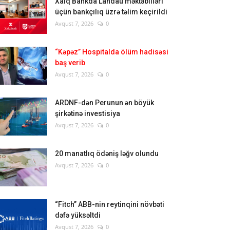
Xalq Bankda Landau məktəbliləri
üçün bankçılıq üzrə təlim keçirildi
Avqust 7, 2026
0
“Kəpəz” Hospitalda ölüm hadisəsi
baş verib
Avqust 7, 2026
0
ARDNF-dən Perunun ən böyük
şirkətinə investisiya
Avqust 7, 2026
0
20 manatlıq ödəniş ləğv olundu
Avqust 7, 2026
0
“Fitch” ABB-nin reytinqini növbəti
dəfə yüksəltdi
Avqust 7, 2026
0