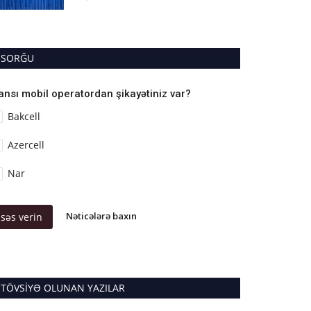
SORĞU
ansı mobil operatordan şikayətiniz var?
Bakcell
Azercell
Nar
Nəticələrə baxın
səs verin
TÖVSIYƏ OLUNAN YAZILAR