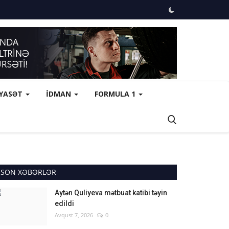
İYASƏT
İDMAN
FORMULA 1
SON XƏBƏRLƏR
Aytən Quliyeva mətbuat katibi təyin
edildi
Avqust 7, 2026
0