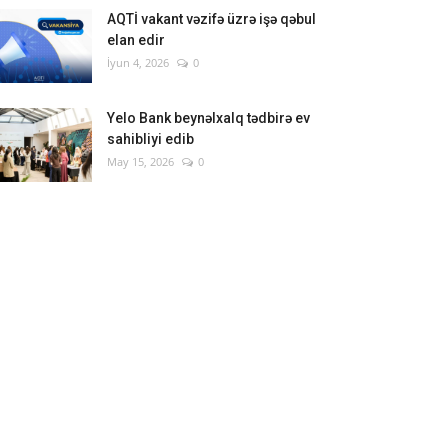
AQTİ vakant vəzifə üzrə işə qəbul
elan edir
İyun 4, 2026
0
Yelo Bank beynəlxalq tədbirə ev
sahibliyi edib
May 15, 2026
0