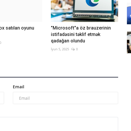
çox satılan oyunu
"Microsoft"a öz brauzerinin
istifadəsini təklif etmək
qadağan olundu
0
İyun 5, 2025
0
Email