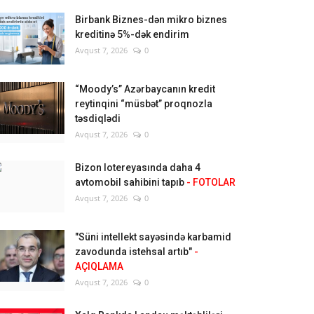
Birbank Biznes-dən mikro biznes
kreditinə 5%-dək endirim
Avqust 7, 2026
0
“Moody’s” Azərbaycanın kredit
reytinqini “müsbət” proqnozla
təsdiqlədi
Avqust 7, 2026
0
Bizon lotereyasında daha 4
avtomobil sahibini tapıb
- FOTOLAR
Avqust 7, 2026
0
"Süni intellekt sayəsində karbamid
zavodunda istehsal artıb"
-
AÇIQLAMA
Avqust 7, 2026
0