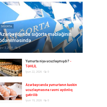
SIĞORTA
Azərbaycanda sığorta məbləğinin
ödənilməsində
İyul 3, 2026
0
Yumurta niyə ucuzlaşmışdı?
-
TƏHLİL
İyun 22, 2026
0
Azərbaycanda yumurtanın kəskin
ucuzlaşmasına rəsmi aydınlıq
gətirilib
İyun 19, 2026
0