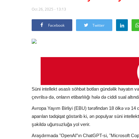
Oct 26, 2025 - 13:13
Facebook
Twitter
Süni intellekt əsaslı söhbət botları gündəlik həyatın 
çevrilsə də, onların etibarlılığı hələ də ciddi sual altın
Avropa Yayım Birliyi (EBU) tərəfindən 18 ölkə və 14 di
aparılan tədqiqat göstərib ki, ən populyar süni intelle
şəkildə uğursuzluğa yol verir.
Araşdırmada "OpenAI”ın ChatGPT-si, "Microsoft Copil