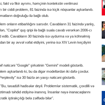
 fakt və fikir ayrımı, həmçinin kontekstin verilməsi
ı bir ciddi problem, 81 faizində isə kiçik nöqsanlar aşkarlanıb.
atların doğruluğu ilə bağlı olub.
lem onların etibarlılığını sarsıdır. Cavabların 31 faizində yanlış,
n, "Copilot” quş qripi ilə bağlı suala cavab verərkən 2006-cı
inad edib. Cavabların 30 faizində isə uydurma və ya köhnəlmiş
 bir ay əvvəl vəfat etdiyini, yerinə isə XIV Levin keçdiyini
if nəticəni "Google” şirkətinin "Gemini” modeli göstərib.
lem aşkarlanıb ki, bu da digər modellərdən iki dəfə çoxdur.
Perplexity” isə 30 faizlə ən yaxşı nəticəni göstərib.
Bu, təsadüfi hadisələr deyil. Problemlər sistematik, çoxdilli və
etimadı təhdid etdiyinə inanırıq. İnsanlar nəyə inanacaqlarını
k iştirakçılığı belə zəiflədə bilər".