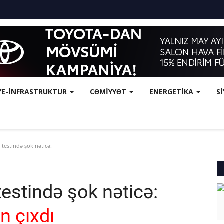
YE-İNFRASTRUKTUR
CƏMİYYƏT
ENERGETİKA
S
 testində şok nəticə:
 testində şok nəticə:
n çıxdı