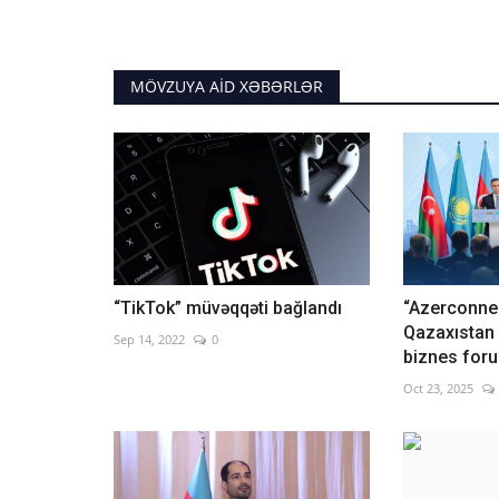
MÖVZUYA AID XƏBƏRLƏR
“TikTok” müvəqqəti bağlandı
“Azerconne
Qazaxıstan
Sep 14, 2022
0
biznes foru
Oct 23, 2025