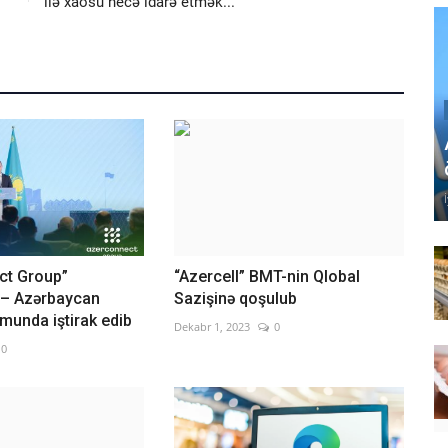
ilə xaosu necə idarə etmək...
ct Group”
“Azercell” BMT-nin Qlobal
 – Azərbaycan
Sazişinə qoşulub
munda iştirak edib
Dekabr 1, 2023
0
0