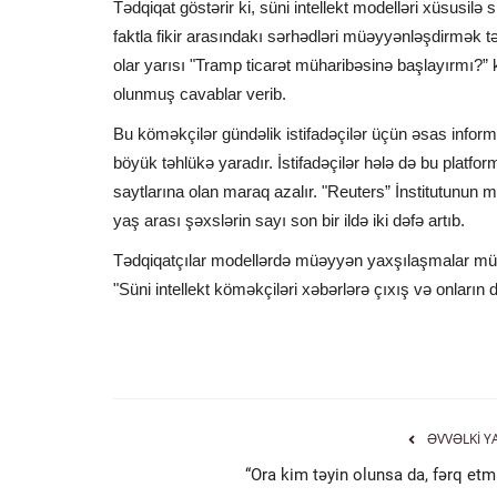
Tədqiqat göstərir ki, süni intellekt modelləri xüsusil
faktla fikir arasındakı sərhədləri müəyyənləşdirmək t
olar yarısı "Tramp ticarət müharibəsinə başlayırmı?” 
olunmuş cavablar verib.
Bu köməkçilər gündəlik istifadəçilər üçün əsas infor
böyük təhlükə yaradır. İstifadəçilər hələ də bu platfor
saytlarına olan maraq azalır. "Reuters” İnstitutunun m
yaş arası şəxslərin sayı son bir ildə iki dəfə artıb.
Tədqiqatçılar modellərdə müəyyən yaxşılaşmalar müş
"Süni intellekt köməkçiləri xəbərlərə çıxış və onların d
ƏVVƏLKI Y
“Ora kim təyin olunsa da, fərq etm