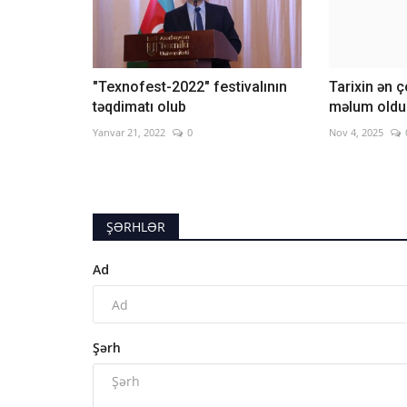
"Texnofest-2022" festivalının
Tarixin ən 
təqdimatı olub
məlum oldu
Yanvar 21, 2022
0
Nov 4, 2025
ŞƏRHLƏR
Ad
Şərh