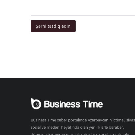
Şərhi təsdiq edin
Business Time xəbər portalında Azərbaycanın ictimai, siyas
sosial və mədəni həyatında olan yeniliklərlə bərabər,
dünyada baş verən maraqlı xəbərlər oxuculara çatdırılır.