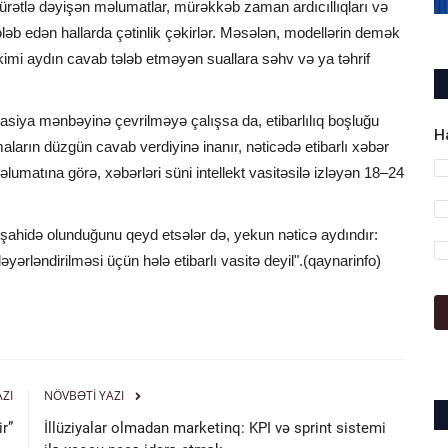
ə sürətlə dəyişən məlumatlar, mürəkkəb zaman ardıcıllıqları və
ələb edən hallarda çətinlik çəkirlər. Məsələn, modellərin demək
kimi aydın cavab tələb etməyən suallara səhv və ya təhrif
masiya mənbəyinə çevrilməyə çalışsa da, etibarlılıq boşluğu
H
maların düzgün cavab verdiyinə inanır, nəticədə etibarlı xəbər
əlumatına görə, xəbərləri süni intellekt vasitəsilə izləyən 18–24
ahidə olunduğunu qeyd etsələr də, yekun nəticə aydındır:
əyərləndirilməsi üçün hələ etibarlı vasitə deyil".(qaynarinfo)
AZI
NÖVBƏTI YAZI
ir”
İllüziyalar olmadan marketinq: KPI və sprint sistemi