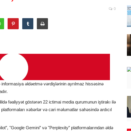
0
və informasiya əldəetmə vərdişlərinin ayrılmaz hissəsinə
dadır.
ldə fəaliyyət göstərən 22 ictimai media qurumunun iştirakı ilə
kt platformaları xəbərlər və cari məlumatlar sahəsində ardıcıl
ot”, "Google Gemini” və "Perplexity” platformalarından əldə