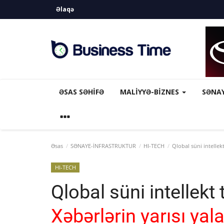
Əlaqə
ƏSAS SƏHIFƏ
MALİYYƏ-BİZNES
SƏNA
Əsas
SƏNAYE-İNFRASTRUKTUR
HI-TECH
Qlobal süni intellekt
HI-TECH
Qlobal süni intellekt
Xəbərlərin yarısı yala