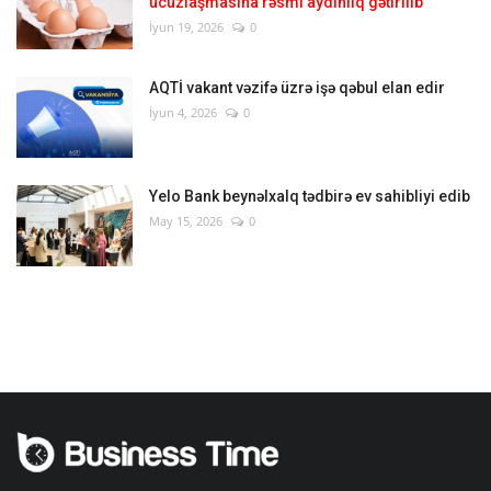
ucuzlaşmasına rəsmi aydınlıq gətirilib
İyun 19, 2026
0
AQTİ vakant vəzifə üzrə işə qəbul elan edir
İyun 4, 2026
0
Yelo Bank beynəlxalq tədbirə ev sahibliyi edib
May 15, 2026
0