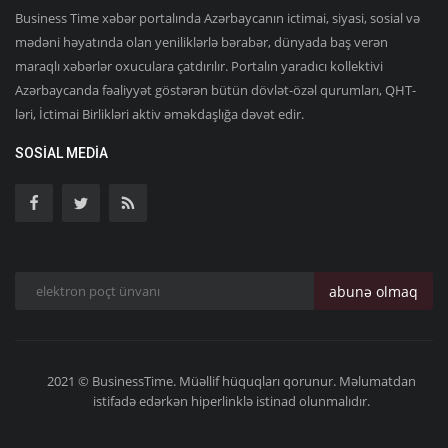
Business Time xəbər portalında Azərbaycanın ictimai, siyasi, sosial və
mədəni həyatında olan yeniliklərlə bərabər, dünyada baş verən
maraqlı xəbərlər oxuculara çatdırılır. Portalın yaradıcı kollektivi
Azərbaycanda fəaliyyət göstərən bütün dövlət-özəl qurumları, QHT-
ləri, İctimai Birlikləri aktiv əməkdaşlığa dəvət edir.
SOSIAL MEDIA
abunə olmaq
2021 © BusinessTime. Müəllif hüquqları qorunur. Məlumatdan
istifadə edərkən hiperlinklə istinad olunmalıdır.