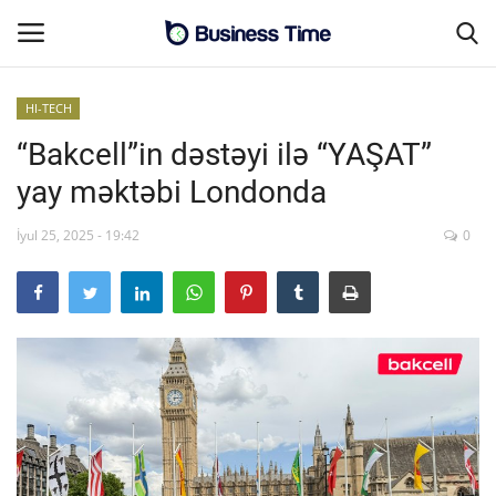
HI-TECH
“Bakcell”in dəstəyi ilə “YAŞAT”
Əsas səhifə
yay məktəbi Londonda
MALİYYƏ-BİZNES
İyul 25, 2025 - 19:42
0
Əlaqə
SƏNAYE-İNFRASTRUKTUR
CƏMİYYƏT
ENERGETİKA
SİYASƏT