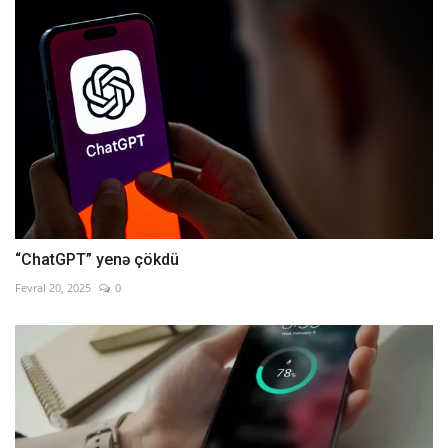
“ChatGPT” yenə çökdü
Fevral 20, 2025
0