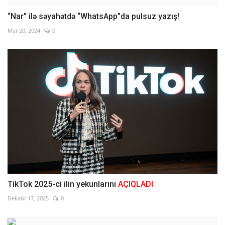
“Nar” ilə səyahətdə “WhatsApp”da pulsuz yazış!
Mar 20, 2024
0
TikTok 2025-ci ilin yekunlarını
AÇIQLADI
Dekabr 17, 2025
0