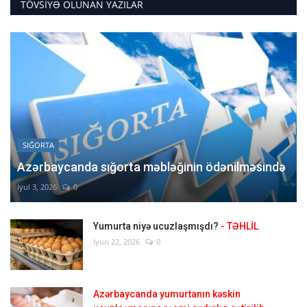
TÖVSIYƏ OLUNAN YAZILAR
SIĞORTA
Azərbaycanda sığorta məbləğinin ödənilməsində
İyul 3, 2026
0
Yumurta niyə ucuzlaşmışdı?
- TƏHLİL
İyun 22, 2026
0
Azərbaycanda yumurtanın kəskin