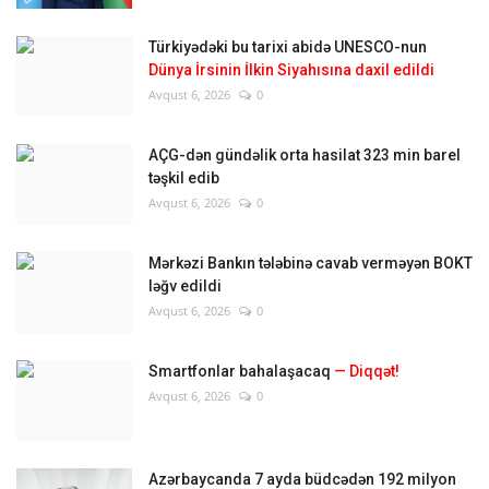
Türkiyədəki bu tarixi abidə UNESCO-nun
Dünya İrsinin İlkin Siyahısına daxil edildi
Avqust 6, 2026
0
AÇG-dən gündəlik orta hasilat 323 min barel
təşkil edib
Avqust 6, 2026
0
Mərkəzi Bankın tələbinə cavab verməyən BOKT
ləğv edildi
Avqust 6, 2026
0
Smartfonlar bahalaşacaq
— Diqqət!
Avqust 6, 2026
0
Azərbaycanda 7 ayda büdcədən 192 milyon