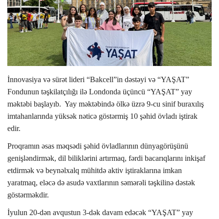
İDMAN
FORMULA 1
DÜNYA
İnnovasiya və sürət lideri “Bakcell”in dəstəyi
və
“YAŞAT”
Fondunun təşkilatçılığı
ilə Londonda üçüncü “YAŞAT” yay
ANALİTİKA
məktəbi başlayıb. Yay məktəbində
ölkə üzrə 9-cu sinif buraxılış
imtahanlarında yüksək nəticə göstərmiş 10 şəhid övladı iştirak
Multimedia
edir.
P
ro
qramın əsas məqsədi şəhid övladlarının dünyagörüşünü
genişləndirmək, dil biliklərini artırmaq, fərdi bacarıqlarını inkişaf
etdirmək və beynəlxalq mühitdə aktiv iştiraklarına imkan
yaratmaq, eləcə də asudə vaxtlarının səmərəli təşkilinə dəstək
göstərməkdir.
İyulun 20-dən avqustun 3-dək
davam edəcək “YAŞAT” yay