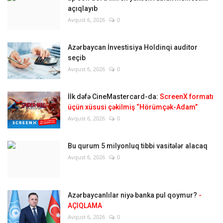
açıqlayıb
Avqust 6, 2026
0
Azərbaycan İnvestisiya Holdinqi auditor
seçib
Avqust 6, 2026
0
İlk dəfə CineMastercard-da:
ScreenX formatı
üçün xüsusi çəkilmiş “Hörümçək-Adam”
Avqust 6, 2026
0
Bu qurum 5 milyonluq tibbi vasitələr alacaq
Avqust 6, 2026
0
Azərbaycanlılar niyə banka pul qoymur?
-
AÇIQLAMA
Avqust 6, 2026
0