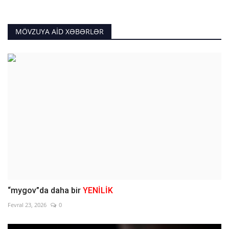
MÖVZUYA AID XƏBƏRLƏR
“mygov”da daha bir
YENİLİK
Fevral 23, 2026
0