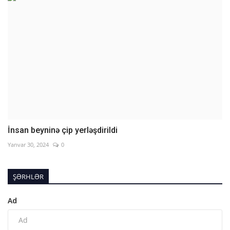
İnsan beyninə çip yerləşdirildi
Yanvar 30, 2024
0
ŞƏRHLƏR
Ad