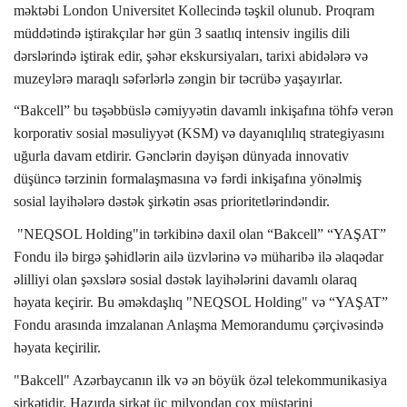
məktəbi
London Universitet Kolleci
ndə
təşkil olunub. Proqram
müddətində iştirakçılar hər gün 3 saatlıq intensiv ingilis dili
dərslərində iştirak edir, şəhər ekskursiyaları, tarixi abidələrə və
muzeylərə maraqlı səfərlərlə zəngin bir təcrübə yaşayırlar.
“Bakcell” bu təşəbbüslə cəmiyyətin davamlı inkişafına t
öhfə verən
korporativ sosial məsuliyyət (KSM) və dayanıqlılıq strategiyasını
uğurla davam etdirir. Gənclərin dəyişən dünyada innovativ
düşüncə tərzinin formalaşmasına və fərdi inkişafına yönəlmiş
sosial layihələrə dəstək şirkətin əsas prioritetlərindəndir.
"NEQSOL Holding"in tərkibinə daxil olan “Bakcell” “YAŞAT”
Fondu ilə
birgə şəhidlərin ailə üzvlərinə və müharibə ilə əlaqədar
əlilliyi olan şəxslərə sosial dəstək layihələrini davamlı olaraq
həyata keçirir. Bu əməkdaşlıq "NEQSOL Holding" və “YAŞAT”
Fondu arasında imzalanan Anlaşma Memorandumu çərçivəsində
həyata keçirilir.
"Bakcell" Azərbaycanın ilk və ən böyük özəl telekommunikasiya
şirkətidir. Hazırda şirkət üç milyondan çox müştərini