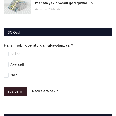
manata yaxın vəsait geri qaytarılıb
Avqust 6, 2026
0
SORĞU
Hansı mobil operatordan şikayətiniz var?
Bakcell
Azercell
Nar
Nəticələrə baxın
səs verin