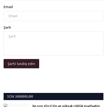
Email
Şərh
Şərhi təsdiq edin
SON XƏBƏRLƏR
bp son dörd ilin ən yüksək rüblük mənfəətini