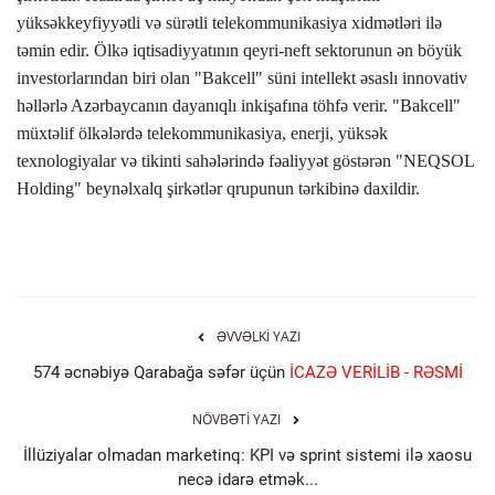
yüksəkkeyfiyyətli və sürətli telekommunikasiya xidmətləri ilə
təmin edir.
Ölkə iqtisadiyyatının qeyri-neft sektorunun ən böyük
investorlarından biri olan "Bakcell" süni intellekt əsaslı innovativ
həllərlə Azərbaycanın dayanıqlı inkişafına töhfə verir.
"Bakcell"
müxtəlif ölkələrdə telekommunikasiya, enerji, yüksək
texnologiyalar və tikinti sahələrində fəaliyyət göstərən "NEQSOL
Holding" beynəlxalq şirkətlər qrupunun tərkibinə daxildir.
ƏVVƏLKI YAZI
574 əcnəbiyə Qarabağa səfər üçün
İCAZƏ VERİLİB - RƏSMİ
NÖVBƏTI YAZI
İllüziyalar olmadan marketinq: KPI və sprint sistemi ilə xaosu
necə idarə etmək...