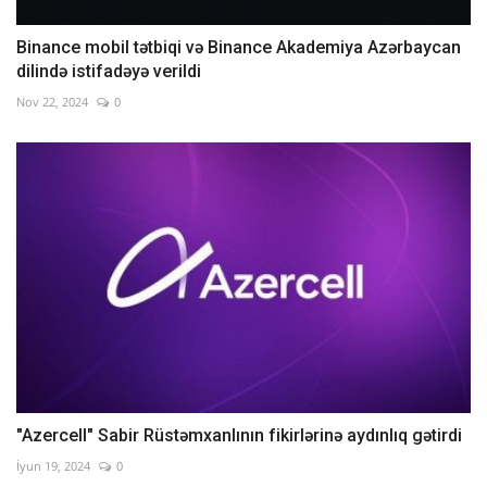
Binance mobil tətbiqi və Binance Akademiya Azərbaycan
dilində istifadəyə verildi
Nov 22, 2024
0
"Azercell" Sabir Rüstəmxanlının fikirlərinə aydınlıq gətirdi
İyun 19, 2024
0