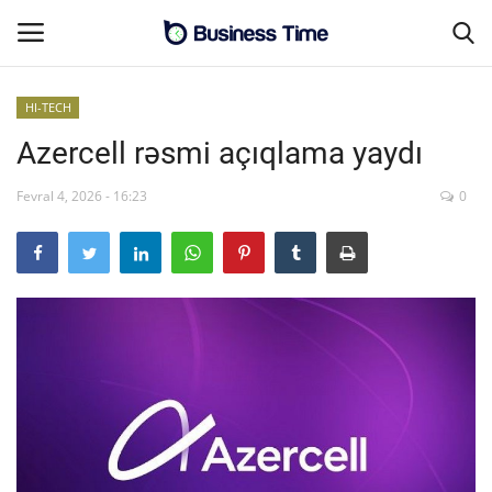
HI-TECH
Azercell rəsmi açıqlama yaydı
Əsas səhifə
Fevral 4, 2026 - 16:23
0
Əlaqə
MALİYYƏ-BİZNES
SƏNAYE-İNFRASTRUKTUR
CƏMİYYƏT
ENERGETİKA
SİYASƏT