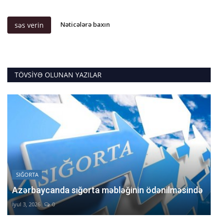
Nəticələrə baxın
səs verin
TÖVSIYƏ OLUNAN YAZILAR
SIĞORTA
Azərbaycanda sığorta məbləğinin ödənilməsində
İyul 3, 2026
0