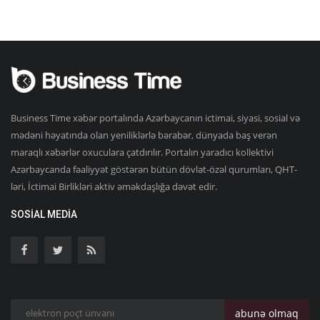
Business Time xəbər portalında Azərbaycanın ictimai, siyasi, sosial və
mədəni həyatında olan yeniliklərlə bərabər, dünyada baş verən
maraqlı xəbərlər oxuculara çatdırılır. Portalın yaradıcı kollektivi
Azərbaycanda fəaliyyət göstərən bütün dövlət-özəl qurumları, QHT-
ləri, İctimai Birlikləri aktiv əməkdaşlığa dəvət edir.
SOSIAL MEDIA
abunə olmaq