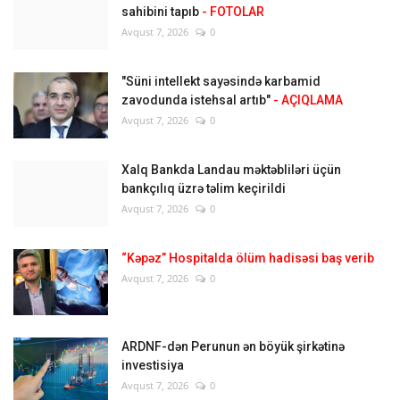
sahibini tapıb
- FOTOLAR
Avqust 7, 2026
0
"Süni intellekt sayəsində karbamid
zavodunda istehsal artıb"
- AÇIQLAMA
Avqust 7, 2026
0
Xalq Bankda Landau məktəbliləri üçün
bankçılıq üzrə təlim keçirildi
Avqust 7, 2026
0
“Kəpəz” Hospitalda ölüm hadisəsi baş verib
Avqust 7, 2026
0
ARDNF-dən Perunun ən böyük şirkətinə
investisiya
Avqust 7, 2026
0