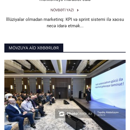
NÖVBƏTI YAZI
İllüziyalar olmadan marketinq: KPI və sprint sistemi ilə xaosu
necə idarə etmək...
MÖVZUYA AID XƏBƏRLƏR