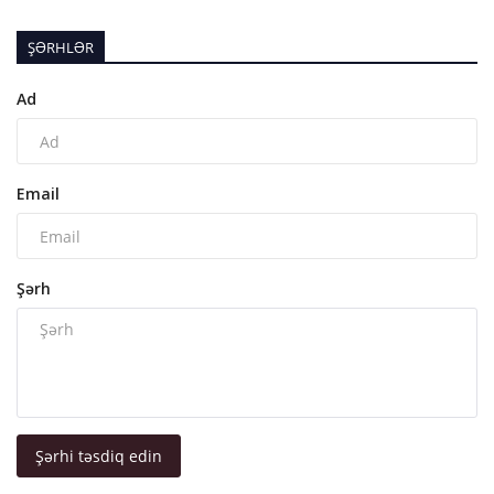
ŞƏRHLƏR
Ad
Email
Şərh
Şərhi təsdiq edin