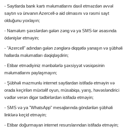
- Saytlarda bank kartı məlumatlarını daxil etməzdən əvvəl
saytın və ünvanın Azercell-ə aid olmasını və rəsmi sayt
olduğunu yoxlayın;
- Naməlum şəxslərdən gələn zəng və ya SMS-lər əsasında
ödənişlər etməyin;
- "Azercell" adından gələn zənglərə diqqətlə yanaşın və şübhəli
hallarda məlumatları dəqiqləşdirin;
- Etibar etmədiyiniz mənbələrlə şəxsiyyət vəsiqəsinin
məlumatlarını paylaşmayın;
- Şübhəli məzmunlu internet saytlardan istifadə etməyin və
orada keçirilən müxtəlif oyun, müsabiqə, yarış, həvəsləndirici
vədlər verən digər tədbirlərdən istifadə etməyin;
- SMS və ya "WhatsApp" mesajlarında göndərilən şübhəli
linklərə keçid etməyin;
- Etibar doğurmayan internet resurslarından istifadə etməyin;