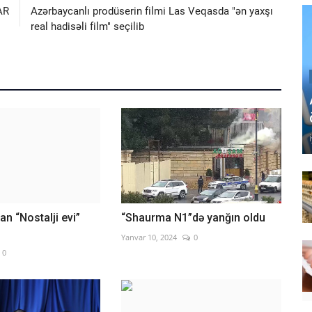
AR
Azərbaycanlı prodüserin filmi Las Veqasda "ən yaxşı
real hadisəli film" seçilib
an “Nostalji evi”
“Shaurma N1”də yanğın oldu
Yanvar 10, 2024
0
0