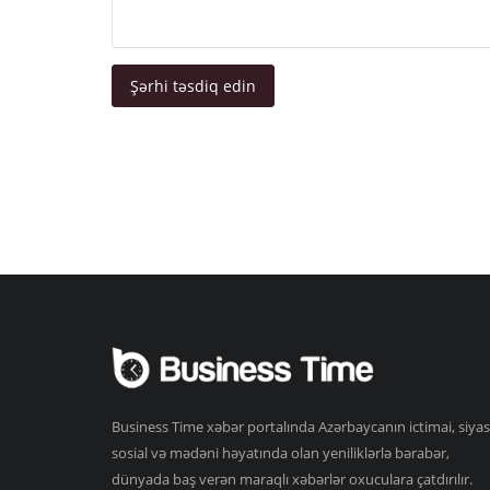
Şərhi təsdiq edin
Business Time xəbər portalında Azərbaycanın ictimai, siyas
sosial və mədəni həyatında olan yeniliklərlə bərabər,
dünyada baş verən maraqlı xəbərlər oxuculara çatdırılır.