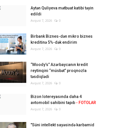
Aytən Quliyeva mətbuat katibi təyin
edildi
Avqust 7, 2026
0
Birbank Biznes-dən mikro biznes
kreditinə 5%-dək endirim
Avqust 7, 2026
0
“Moody’s” Azərbaycanın kredit
reytinqini “müsbət” proqnozla
təsdiqlədi
Avqust 7, 2026
0
Bizon lotereyasında daha 4
avtomobil sahibini tapıb
- FOTOLAR
Avqust 7, 2026
0
"Süni intellekt sayəsində karbamid