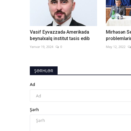
Vasif Eyvazzadə Amerikada
Mirhəsən Se
beynəlxalq institut təsis edib
problemlərin
Yanvar 19, 2024
0
May 12, 2022
ŞƏRHLƏR
Ad
Şərh