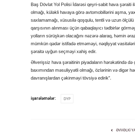
Baş Dövlət Yol Polisi İdarəsi qeyri-sabit hava şəraiti 
olmağı, küləkli havaya görə avtomobillərini aşma, ya
saxlamamağı, xüsusilə qoşqulu, tentli və uzun ölçülü y
qarşısının alınması üçün qabaqlayıcı tədbirlər görmə
yolların sürüşkən olacağını nəzərə alaraq, həmin ər
mümkün qədər istifadə etməməyi, nəqliyyat vasitələrin
şəraitə uyğun seçməyi xahiş edir.
Əlverişsiz hava şəraitinin piyadaların hərəkətində də ç
baxımından məsuliyyətli olmağı, özlərinin və digər hə
davranışlardan çəkinməyi tövsiyə edirik”.
işarələmələr:
DYP
ƏVVƏLKI Y