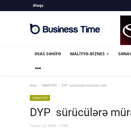
Əlaqə
ƏSAS SƏHIFƏ
MALİYYƏ-BİZNES
SƏNA
Əsas
CƏMİYYƏT
DYP sürücülərə müraciət edib
CƏMİYYƏT
DYP sürücülərə müra
Yanvar 22, 2024 - 12:00