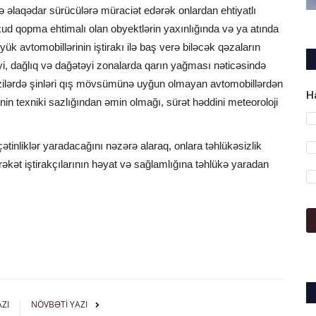
ilə əlaqədar sürücülərə müraciət edərək onlardan ehtiyatlı
xud qopma ehtimalı olan obyektlərin yaxınlığında və ya atında
ük avtomobillərinin iştirakı ilə baş verə biləcək qəzaların
yi, dağlıq və dağətəyi zonalarda qarın yağması nəticəsində
azilərdə şinləri qış mövsümünə uyğun olmayan avtomobillərdən
H
in texniki sazlığından əmin olmağı, sürət həddini meteoroloji
ətinliklər yaradacağını nəzərə alaraq, onlara təhlükəsizlik
rəkət iştirakçılarının həyat və sağlamlığına təhlükə yaradan
AZI
NÖVBƏTI YAZI