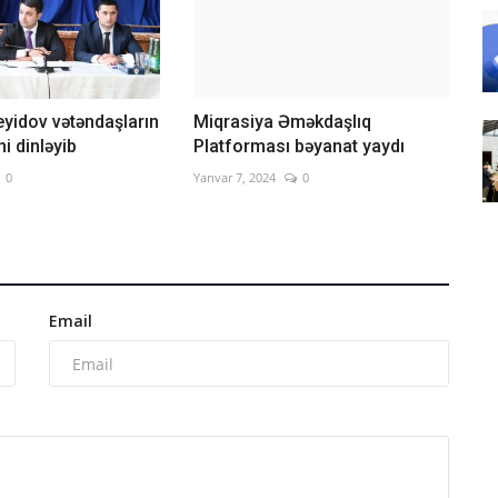
yidov vətəndaşların
Miqrasiya Əməkdaşlıq
i dinləyib
Platforması bəyanat yaydı
0
Yanvar 7, 2024
0
Email