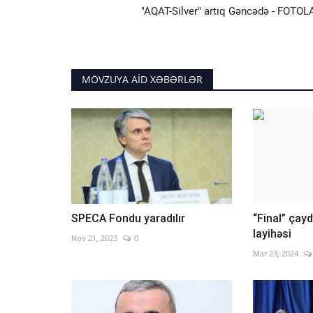
"AQAT-Silver" artıq Gəncədə - FOTOL
MÖVZUYA AID XƏBƏRLƏR
SPECA Fondu yaradılır
“Final” çayd
layihəsi
Nov 21, 2023
0
Mar 23, 2024