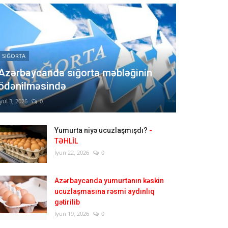
SIĞORTA
Azərbaycanda sığorta məbləğinin
ödənilməsində
İyul 3, 2026
0
Yumurta niyə ucuzlaşmışdı?
-
TƏHLİL
İyun 22, 2026
0
Azərbaycanda yumurtanın kəskin
ucuzlaşmasına rəsmi aydınlıq
gətirilib
İyun 19, 2026
0