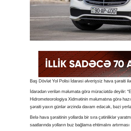
Baş Dövlət Yol Polisi İdarəsi əlverişsiz hava şəraiti i
İdarədən verilən məlumata görə müraciətdə deyilir: “Ek
Hidrometeorologiya Xidmətinin məlumatına görə hazı
şəraiti yaxın günlər ərzində davam edəcək, bəzi yerl
Belə hava şəraitinin yollarda bir sıra çətinliklər yar
saatlarında yolların buz bağlama ehtimalını artırması i