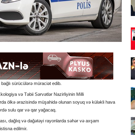
lə bağlı sürücülərə müraciət edib.
ologiya və Təbii Sərvətlər Nazirliyinin Milli
rda ölkə ərazisində müşahidə olunan soyuq və küləkli hava
ərdə sulu qar və qar yağacaq.
atması, dağlıq və dağətəyi rayonlarda səhər və axşam
stisna edilmir.