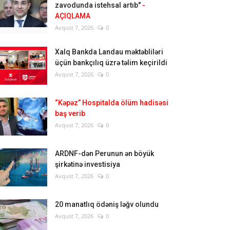
zavodunda istehsal artıb"
-
AÇIQLAMA
Avqust 7, 2026
0
Xalq Bankda Landau məktəbliləri
üçün bankçılıq üzrə təlim keçirildi
Avqust 7, 2026
0
“Kəpəz” Hospitalda ölüm hadisəsi
baş verib
Avqust 7, 2026
0
ARDNF-dən Perunun ən böyük
şirkətinə investisiya
Avqust 7, 2026
0
20 manatlıq ödəniş ləğv olundu
Avqust 7, 2026
0