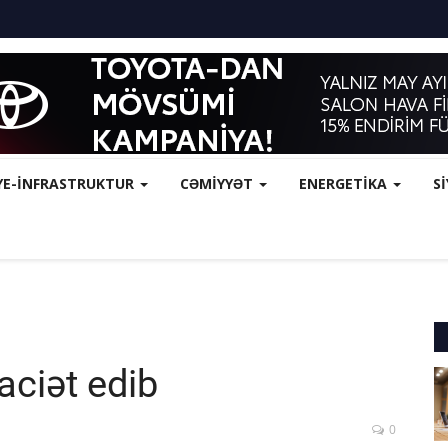
YE-İNFRASTRUKTUR
CƏMİYYƏT
ENERGETİKA
S
ciət edib
0