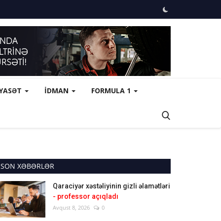
İYASƏT
İDMAN
FORMULA 1
SON XƏBƏRLƏR
Qaraciyər xəstəliyinin gizli əlamətləri
- professor açıqladı
Avqust 8, 2026
0