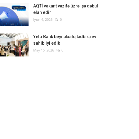
AQTİ vakant vəzifə üzrə işə qəbul
elan edir
İyun 4, 2026
0
Yelo Bank beynəlxalq tədbirə ev
sahibliyi edib
May 15, 2026
0