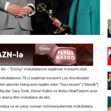
 biri – “Emmy” mükafatlarının təqdimatı mərasimi olub.
mükafatlarının 75-ci təqdimat mərasimi Los-Ancelesdəki
nin ailəsinin hekayəsini təqdim edən “Succession” (“Varislik”)
n ifaçıları Sara Snok, Kieran Kalkin və Metyu MakFadyen əsas
ı drama filmi mükafatını da alıb.
omediya və ən yaxşı ssenari nominasiyalarında mükafatlara