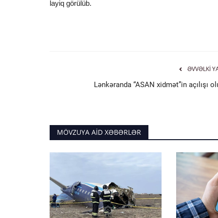
layiq görülüb.
ƏVVƏLKI Y
Lənkəranda “ASAN xidmət”in açılışı ol
MÖVZUYA AID XƏBƏRLƏR