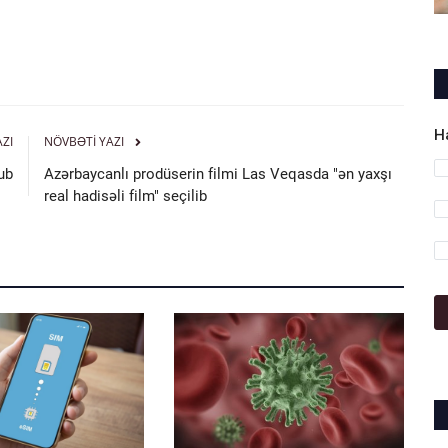
H
AZI
NÖVBƏTI YAZI
ub
Azərbaycanlı prodüserin filmi Las Veqasda "ən yaxşı
real hadisəli film" seçilib