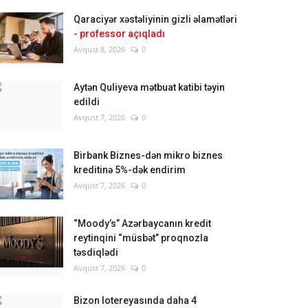
Qaraciyər xəstəliyinin gizli əlamətləri
- professor açıqladı
Avqust 8, 2026
0
Aytən Quliyeva mətbuat katibi təyin
edildi
Avqust 7, 2026
0
Birbank Biznes-dən mikro biznes
kreditinə 5%-dək endirim
Avqust 7, 2026
0
“Moody’s” Azərbaycanın kredit
reytinqini “müsbət” proqnozla
təsdiqlədi
Avqust 7, 2026
0
Bizon lotereyasında daha 4