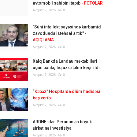
avtomobil sahibini tapıb
- FOTOLAR
Avqust 7, 2026
0
"Süni intellekt sayəsində karbamid
zavodunda istehsal artıb"
-
AÇIQLAMA
Avqust 7, 2026
0
Xalq Bankda Landau məktəbliləri
üçün bankçılıq üzrə təlim keçirildi
Avqust 7, 2026
0
“Kəpəz” Hospitalda ölüm hadisəsi
baş verib
Avqust 7, 2026
0
ARDNF-dən Perunun ən böyük
şirkətinə investisiya
Avqust 7, 2026
0