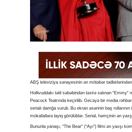
ABŞ televiziya sənayesinin ən mötəbər tədbirlərindən
Hollivuddakı tətil səbəbindən təxirə salınan “Emmy” 
Peacock Teatrında keçirilib. Gecəyə bir media rəhbəri
serialı damğa vurub. Bu ekran əsərinin baş rollarını
mükafatlara layiq görülüblər. Serial, həmçinin ən yaxş
Bununla yanaşı, “The Bear” (“Ayı”) filmi ən yaxşı k