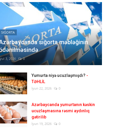
SIĞORTA
Azərbaycanda sığorta məbləğinin
ödənilməsində
İyul 3, 2026
0
Yumurta niyə ucuzlaşmışdı?
-
TƏHLİL
İyun 22, 2026
0
Azərbaycanda yumurtanın kəskin
ucuzlaşmasına rəsmi aydınlıq
gətirilib
İyun 19, 2026
0