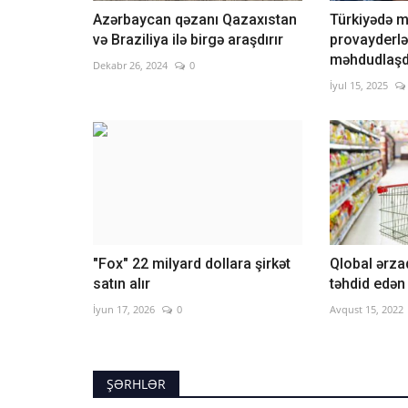
Azərbaycan qəzanı Qazaxıstan
Türkiyədə 
və Braziliya ilə birgə araşdırır
provayderlər
məhdudlaşdı
Dekabr 26, 2024
0
İyul 15, 2025
"Fox" 22 milyard dollara şirkət
Qlobal ərzaq
satın alır
təhdid edən
İyun 17, 2026
0
Avqust 15, 2022
ŞƏRHLƏR