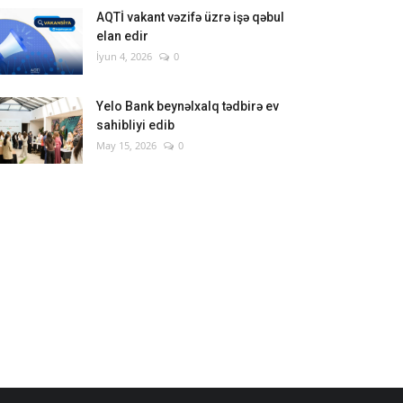
AQTİ vakant vəzifə üzrə işə qəbul
elan edir
İyun 4, 2026
0
Yelo Bank beynəlxalq tədbirə ev
sahibliyi edib
May 15, 2026
0