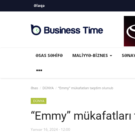
Əlaqə
ƏSAS SƏHIFƏ
MALİYYƏ-BİZNES
SƏNA
Əsas
DÜNYA
“Emmy” mükafatları təqdim olunub
DÜNYA
“Emmy” mükafatları
Yanvar 16, 2024 - 12:00