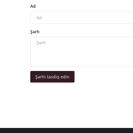
Ad
Şərh
Şərhi təsdiq edin