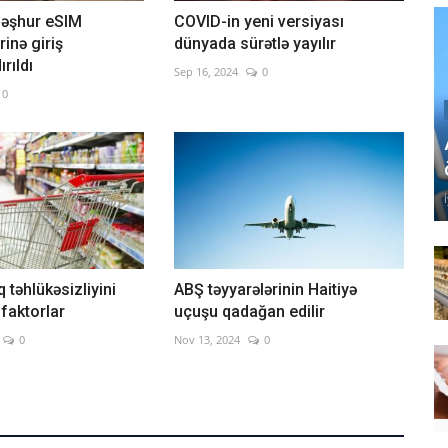
məşhur eSIM
COVID-in yeni versiyası
inə giriş
dünyada sürətlə yayılır
rıldı
Sep 16, 2024
0
0
 təhlükəsizliyini
ABŞ təyyarələrinin Haitiyə
 faktorlar
uçuşu qadağan edilir
0
Nov 13, 2024
0