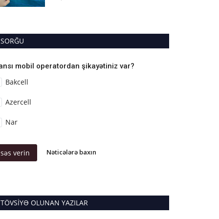
SORĞU
ansı mobil operatordan şikayətiniz var?
Bakcell
Azercell
Nar
Nəticələrə baxın
səs verin
TÖVSIYƏ OLUNAN YAZILAR