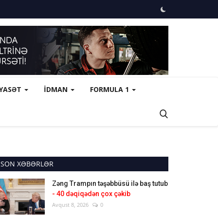
İYASƏT
İDMAN
FORMULA 1
SON XƏBƏRLƏR
Zəng Trampın təşəbbüsü ilə baş tutub
- 40 dəqiqədən çox çəkib
Avqust 8, 2026
0