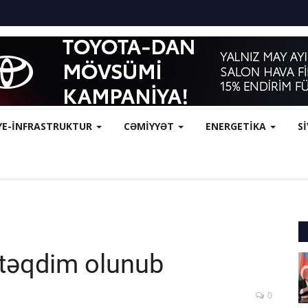
YE-İNFRASTRUKTUR
CƏMİYYƏT
ENERGETİKA
S
 təqdim olunub
0