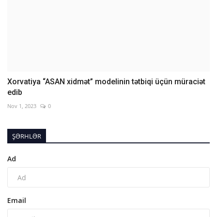
Xorvatiya “ASAN xidmət” modelinin tətbiqi üçün müraciət
edib
Nov 1, 2023
0
ŞƏRHLƏR
Ad
Email