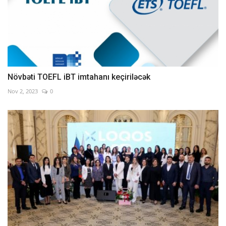
Növbəti TOEFL iBT imtahanı keçiriləcək
Nov 2, 2023
0