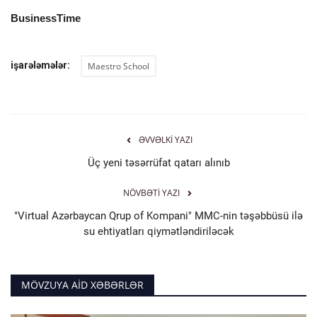
BusinessTime
işarələmələr:
Maestro School
ƏVVƏLKI YAZI
Üç yeni təsərrüfat qatarı alınıb
NÖVBƏTI YAZI
"Virtual Azərbaycan Qrup of Kompani" MMC-nin təşəbbüsü ilə
su ehtiyatları qiymətləndiriləcək
MÖVZUYA AID XƏBƏRLƏR