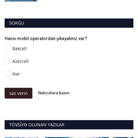
SORĞU
Hansı mobil operatordan şikayətiniz var?
Bakcell
Azercell
Nar
Nəticələrə baxın
səs verin
TÖVSIYƏ OLUNAN YAZILAR