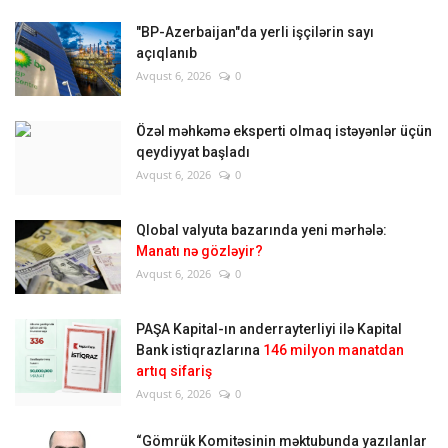
"BP-Azerbaijan"da yerli işçilərin sayı
açıqlanıb
Avqust 6, 2026
0
Özəl məhkəmə eksperti olmaq istəyənlər üçün
qeydiyyat başladı
Avqust 6, 2026
0
Qlobal valyuta bazarında yeni mərhələ:
Manatı nə gözləyir?
Avqust 6, 2026
0
PAŞA Kapital-ın anderrayterliyi ilə Kapital
Bank istiqrazlarına
146 milyon manatdan
artıq sifariş
Avqust 6, 2026
0
“Gömrük Komitəsinin məktubunda yazılanlar