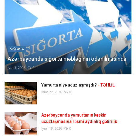
SIĞORTA
Azərbaycanda sığorta məbləğinin ödənilməsində
İyul 3, 2026
0
Yumurta niyə ucuzlaşmışdı?
- TƏHLİL
İyun 22, 2026
0
Azərbaycanda yumurtanın kəskin
ucuzlaşmasına rəsmi aydınlıq gətirilib
İyun 19, 2026
0