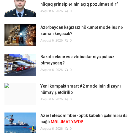
hüquq prinsiplərinin açıq pozulmasıdır”
Avqust 6, 2026
0
Azərbaycan kağızsız hökumət modelinə nə
zaman keçəcək?
Avqust 6, 2026
0
Bakıda ekspres avtobuslar niyə pulsuz
olmayacaq?
Avqust 6, 2026
0
Yeni kompakt smart #2 modelinin dizaynı
nümayiş etdirilib
Avqust 6, 2026
0
AzerTelecom fiber-optik kabelin çəkilməsi ilə
bağlı
MƏLUMAT YAYDI!
Avqust 6, 2026
0