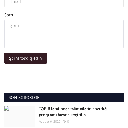
Şərh
Şərhi təsdiq edin
SON XƏBƏRLƏR
TƏBİB tərəfindən təlimçilərin hazırlığı
proqramı həyata keçirilib
Avqust 6, 2026
0