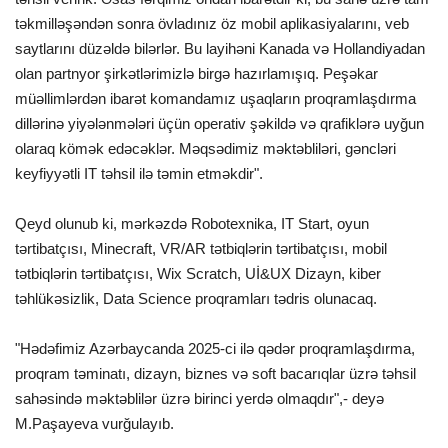
təkmilləşəndən sonra övladınız öz mobil aplikasiyalarını, veb
saytlarını düzəldə bilərlər. Bu layihəni Kanada və Hollandiyadan
olan partnyor şirkətlərimizlə birgə hazırlamışıq. Peşəkar
müəllimlərdən ibarət komandamız uşaqların proqramlaşdırma
dillərinə yiyələnmələri üçün operativ şəkildə və qrafiklərə uyğun
olaraq kömək edəcəklər. Məqsədimiz məktəbliləri, gəncləri
keyfiyyətli IT təhsil ilə təmin etməkdir".
Qeyd olunub ki, mərkəzdə Robotexnika, IT Start, oyun
tərtibatçısı, Minecraft, VR/AR tətbiqlərin tərtibatçısı, mobil
tətbiqlərin tərtibatçısı, Wix Scratch, Uİ&UX Dizayn, kiber
təhlükəsizlik, Data Science proqramları tədris olunacaq.
"Hədəfimiz Azərbaycanda 2025-ci ilə qədər proqramlaşdırma,
proqram təminatı, dizayn, biznes və soft bacarıqlar üzrə təhsil
sahəsində məktəblilər üzrə birinci yerdə olmaqdır",- deyə
M.Paşayeva vurğulayıb.