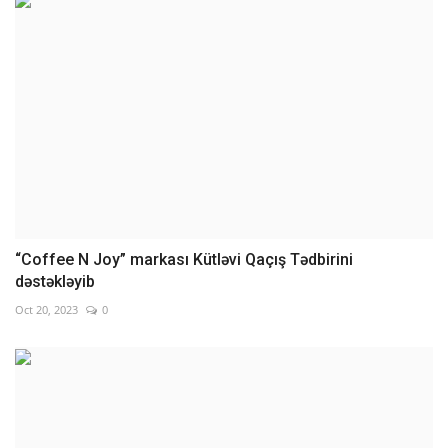
“Coffee N Joy” markası Kütləvi Qaçış Tədbirini
dəstəkləyib
Oct 20, 2023
0