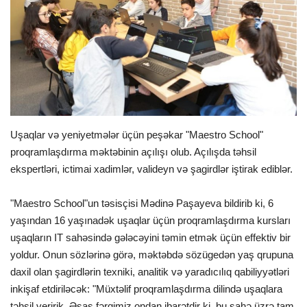
İDMAN
FORMULA 1
DÜNYA
ANALİTİKA
Uşaqlar və yeniyetmələr üçün peşəkar "Maestro School"
proqramlaşdırma məktəbinin açılışı olub. Açılışda təhsil
Multimedia
ekspertləri, ictimai xadimlər, valideyn və şagirdlər iştirak ediblər.
"Maestro School"un təsisçisi Mədinə Paşayeva bildirib ki, 6
yaşından 16 yaşınadək uşaqlar üçün proqramlaşdırma kursları
uşaqların IT sahəsində gələcəyini təmin etmək üçün effektiv bir
yoldur. Onun sözlərinə görə, məktəbdə sözügedən yaş qrupuna
daxil olan şagirdlərin texniki, analitik və yaradıcılıq qabiliyyətləri
inkişaf etdiriləcək: "Müxtəlif proqramlaşdırma dilində uşaqlara
təhsil veririk. Əsas fərqimiz ondan ibarətdir ki, bu sahə üzrə tam