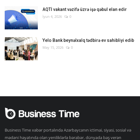
AQTİ vakant vəzifə üzrə işə qəbul elan edir
İyun 4, 2026
0
Yelo Bank beynəlxalq tədbirə ev sahibliyi edib
May 15, 2026
0
Business Time xəbər portalında Azərbaycanın ictimai, siyasi, sosial və
mədəni həyatında olan yeniliklərlə bərabər, dünyada baş verən