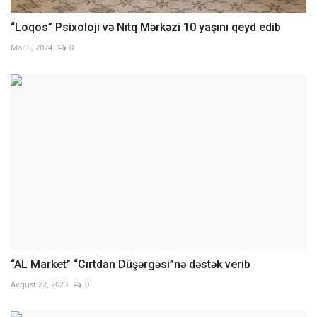
“Loqos” Psixoloji və Nitq Mərkəzi 10 yaşını qeyd edib
Mar 6, 2024
0
“AL Market” “Cırtdan Düşərgəsi”nə dəstək verib
Avqust 22, 2023
0