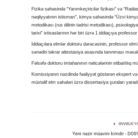
Fizika sahəsində “Yarımkeçiricilər fizikası” və “Radi
nəqliyyatının istismarı”, kimya sahəsində “Üzvi kimy
metodikası (rus dilinin tədrisi metodikası), psixologi
tarixi” ixtisaslarının hər biri üzrə 1 iddiaçıya professor 
İddiaçılara elmlər doktoru dərəcəsinin, professor elmi
sənədin təkrar attestasiya əsasında tanınması məsələ
Fəlsəfə doktoru imtahanının nəticələrinin etibarlılıq m
Komissiyanın nəzdində fəaliyyət göstərən ekspert və di
müxtəlif elm sahələri üzrə dissertasiya şuraları yaradı
ƏVVƏLKI Y
Yeni nazir müavini kimdir - DOS