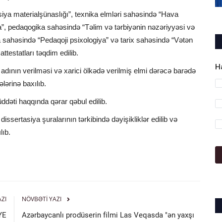
asiya materialşünaslığı”, texnika elmləri sahəsində “Hava
a”, pedaqogika sahəsində “Təlim və tərbiyənin nəzəriyyəsi və
ya sahəsində “Pedaqoji psixologiya” və tarix sahəsində “Vətən
attestatları təqdim edilib.
H
 adının verilməsi və xarici ölkədə verilmiş elmi dərəcə barədə
lərinə baxılıb.
üddəti haqqında qərar qəbul edilib.
ssertasiya şuralarının tərkibində dəyişikliklər edilib və
lıb.
AZI
NÖVBƏTI YAZI
YE
Azərbaycanlı prodüserin filmi Las Veqasda "ən yaxşı