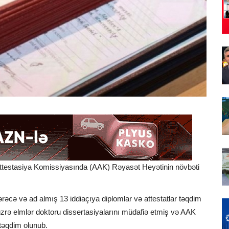
Attestasiya Komissiyasında (AAK) Rəyasət Heyətinin növbəti
dərəcə və ad almış 13 iddiaçıya diplomlar və attestatlar təqdim
ya üzrə elmlər doktoru dissertasiyalarını müdafiə etmiş və AAK
 təqdim olunub.