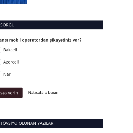
SORĞU
ansı mobil operatordan şikayətiniz var?
Bakcell
Azercell
Nar
Nəticələrə baxın
səs verin
TÖVSIYƏ OLUNAN YAZILAR