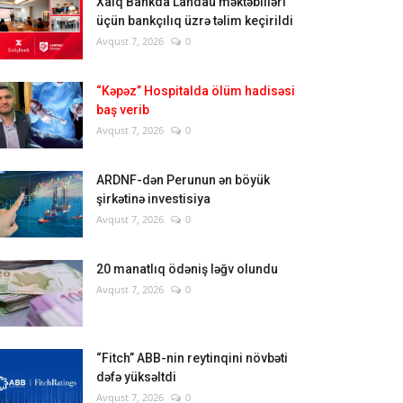
Xalq Bankda Landau məktəbliləri
üçün bankçılıq üzrə təlim keçirildi
Avqust 7, 2026
0
“Kəpəz” Hospitalda ölüm hadisəsi
baş verib
Avqust 7, 2026
0
ARDNF-dən Perunun ən böyük
şirkətinə investisiya
Avqust 7, 2026
0
20 manatlıq ödəniş ləğv olundu
Avqust 7, 2026
0
“Fitch” ABB-nin reytinqini növbəti
dəfə yüksəltdi
Avqust 7, 2026
0