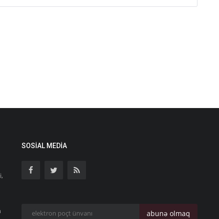
SOSIAL MEDIA
i,
n
abunə olmaq