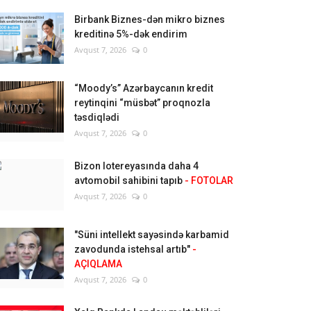
Birbank Biznes-dən mikro biznes
kreditinə 5%-dək endirim
Avqust 7, 2026
0
“Moody’s” Azərbaycanın kredit
reytinqini “müsbət” proqnozla
təsdiqlədi
Avqust 7, 2026
0
Bizon lotereyasında daha 4
avtomobil sahibini tapıb
- FOTOLAR
Avqust 7, 2026
0
"Süni intellekt sayəsində karbamid
zavodunda istehsal artıb"
-
AÇIQLAMA
Avqust 7, 2026
0