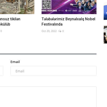
nsuz tikilən
Tələbələrimiz Beynəlxalq Nobel
ökülüb
Festivalında
0
Oct 29, 2022
0
Email