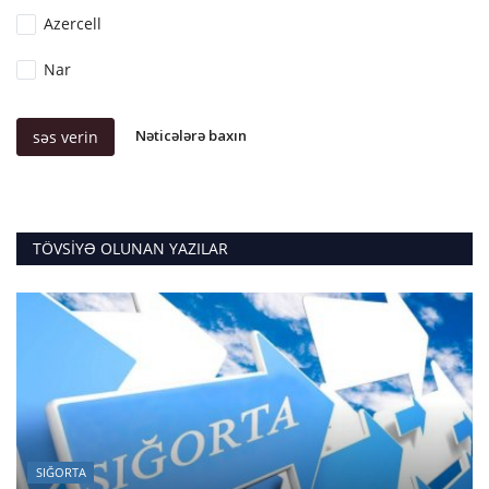
Azercell
Nar
Nəticələrə baxın
səs verin
TÖVSIYƏ OLUNAN YAZILAR
SIĞORTA