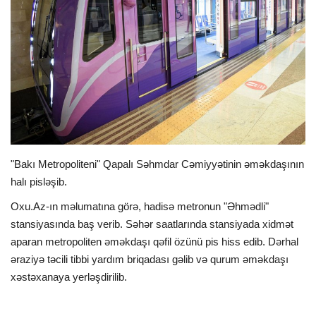
İDMAN
FORMULA 1
DÜNYA
ANALİTİKA
"Bakı Metropoliteni" Qapalı Səhmdar Cəmiyyətinin əməkdaşının
Multimedia
halı pisləşib.
Oxu.Az-ın məlumatına görə, hadisə metronun "Əhmədli"
stansiyasında baş verib. Səhər saatlarında stansiyada xidmət
aparan metropoliten əməkdaşı qəfil özünü pis hiss edib. Dərhal
əraziyə təcili tibbi yardım briqadası gəlib və qurum əməkdaşı
xəstəxanaya yerləşdirilib.