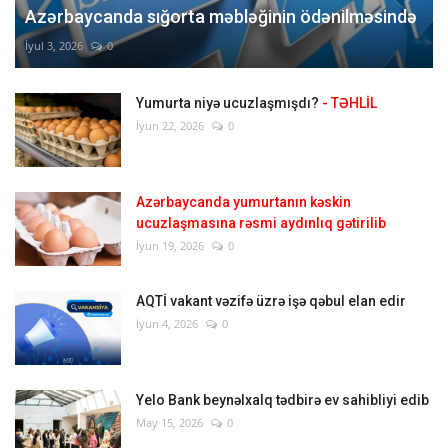
Azərbaycanda sığorta məbləğinin ödənilməsində
İyul 3, 2026
0
Yumurta niyə ucuzlaşmışdı?
- TƏHLİL
İyun 22, 2026
0
Azərbaycanda yumurtanın kəskin
ucuzlaşmasına rəsmi aydınlıq gətirilib
İyun 19, 2026
0
AQTİ vakant vəzifə üzrə işə qəbul elan edir
İyun 4, 2026
0
Yelo Bank beynəlxalq tədbirə ev sahibliyi edib
May 15, 2026
0