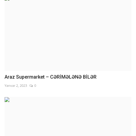
Araz Supermarket – CƏRİMƏLƏNƏ BİLƏR
Yanvar 2, 2023
0