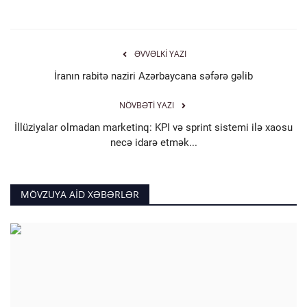
ƏVVƏLKI YAZI
İranın rabitə naziri Azərbaycana səfərə gəlib
NÖVBƏTI YAZI
İllüziyalar olmadan marketinq: KPI və sprint sistemi ilə xaosu
necə idarə etmək...
MÖVZUYA AID XƏBƏRLƏR