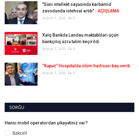
"Süni intellekt sayəsində karbamid
zavodunda istehsal artıb"
- AÇIQLAMA
Avqust 7, 2026
0
Xalq Bankda Landau məktəbliləri üçün
bankçılıq üzrə təlim keçirildi
Avqust 7, 2026
0
“Kəpəz” Hospitalda ölüm hadisəsi baş verib
Avqust 7, 2026
0
SORĞU
Hansı mobil operatordan şikayətiniz var?
Bakcell