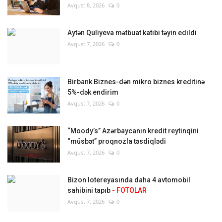
Avqust 8, 2026
0
Aytən Quliyeva mətbuat katibi təyin edildi
Avqust 7, 2026
0
Birbank Biznes-dən mikro biznes kreditinə
5%-dək endirim
Avqust 7, 2026
0
“Moody’s” Azərbaycanın kredit reytinqini
“müsbət” proqnozla təsdiqlədi
Avqust 7, 2026
0
Bizon lotereyasında daha 4 avtomobil
sahibini tapıb
- FOTOLAR
Avqust 7, 2026
0