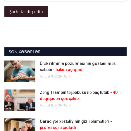
Şərhi təsdiq edin
SON XƏBƏRLƏR
Ürək ritminin pozulmasının gözlənilməz
səbəbi
- həkim açıqladı
Avqust 9, 2026
0
Zəng Trampın təşəbbüsü ilə baş tutub
- 40
dəqiqədən çox çəkib
Avqust 8, 2026
0
Qaraciyər xəstəliyinin gizli əlamətləri
-
professor açıqladı