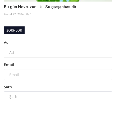
Bu gün Novruzun ilk - Su çərşənbəsidir
Fevral 27, 2024
0
ŞƏRHLƏR
Ad
Email
Şərh