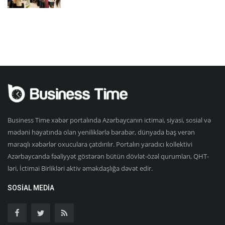
Business Time xəbər portalında Azərbaycanın ictimai, siyasi, sosial və
mədəni həyatında olan yeniliklərlə bərabər, dünyada baş verən
maraqlı xəbərlər oxuculara çatdırılır. Portalın yaradıcı kollektivi
Azərbaycanda fəaliyyət göstərən bütün dövlət-özəl qurumları, QHT-
ləri, İctimai Birlikləri aktiv əməkdaşlığa dəvət edir.
SOSIAL MEDIA