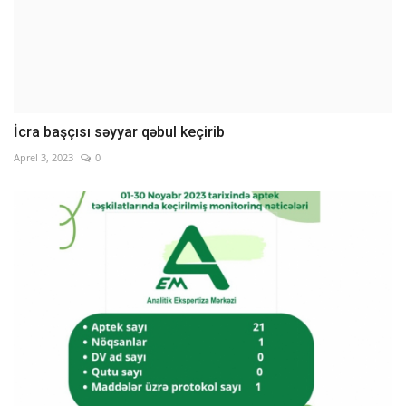
İcra başçısı səyyar qəbul keçirib
Aprel 3, 2023
0