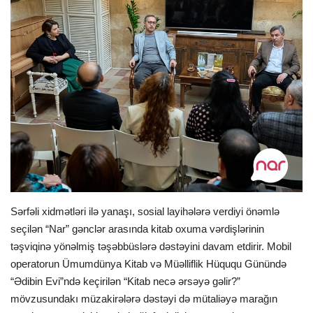
İDMAN
FORMULA 1
DÜNYA
ANALİTİKA
Multimedia
Sərfəli xidmətləri ilə yanaşı, sosial layihələrə verdiyi önəmlə
seçilən “Nar” gənclər arasında kitab oxuma vərdişlərinin
təşviqinə yönəlmiş təşəbbüslərə dəstəyini davam etdirir. Mobil
operatorun Ümumdünya Kitab və Müəlliflik Hüququ Günündə
“Ədibin Evi”ndə keçirilən “Kitab necə ərsəyə gəlir?”
mövzusundakı müzakirələrə dəstəyi də mütaliəyə marağın