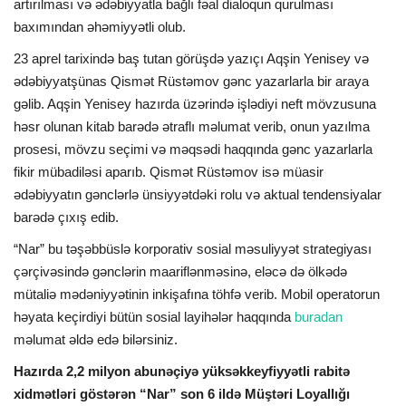
artırılması və ədəbiyyatla bağlı fəal dialoqun qurulması
baxımından əhəmiyyətli olub.
23 aprel tarixində baş tutan görüşdə yazıçı Aqşin Yenisey və
ədəbiyyatşünas Qismət Rüstəmov gənc yazarlarla bir araya
gəlib. Aqşin Yenisey hazırda üzərində işlədiyi neft mövzusuna
həsr olunan kitab barədə ətraflı məlumat verib, onun yazılma
prosesi, mövzu seçimi və məqsədi haqqında gənc yazarlarla
fikir mübadiləsi aparıb. Qismət Rüstəmov isə müasir
ədəbiyyatın gənclərlə ünsiyyətdəki rolu və aktual tendensiyalar
barədə çıxış edib.
“Nar” bu təşəbbüslə korporativ sosial məsuliyyət strategiyası
çərçivəsində gənclərin maariflənməsinə, eləcə də ölkədə
mütaliə mədəniyyətinin inkişafına töhfə verib. Mobil operatorun
həyata keçirdiyi bütün sosial layihələr haqqında
buradan
məlumat əldə edə bilərsiniz.
Hazırda 2,2 milyon abunəçiyə yüksəkkeyfiyyətli rabitə
xidmətləri göstərən “Nar” son 6 ildə Müştəri Loyallığı