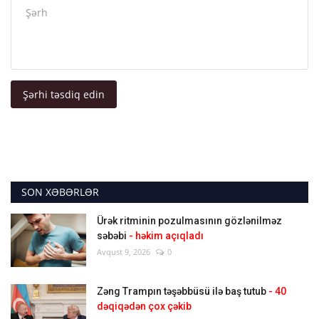
Şərhi təsdiq edin
SON XƏBƏRLƏR
Ürək ritminin pozulmasının gözlənilməz
səbəbi
- həkim açıqladı
Avqust 9, 2026
0
Zəng Trampın təşəbbüsü ilə baş tutub
- 40
dəqiqədən çox çəkib