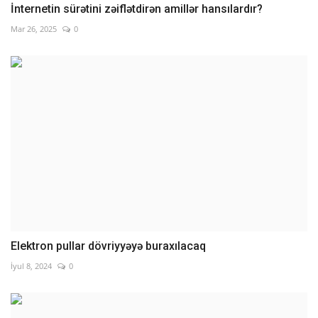
İnternetin sürətini zəiflətdirən amillər hansılardır?
Mar 26, 2025
0
Elektron pullar dövriyyəyə buraxılacaq
İyul 8, 2024
0