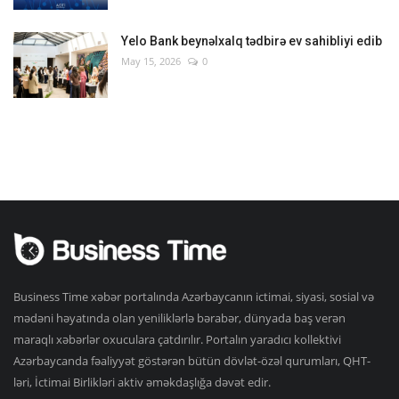
Yelo Bank beynəlxalq tədbirə ev sahibliyi edib
May 15, 2026
0
Business Time xəbər portalında Azərbaycanın ictimai, siyasi, sosial və
mədəni həyatında olan yeniliklərlə bərabər, dünyada baş verən
maraqlı xəbərlər oxuculara çatdırılır. Portalın yaradıcı kollektivi
Azərbaycanda fəaliyyət göstərən bütün dövlət-özəl qurumları, QHT-
ləri, İctimai Birlikləri aktiv əməkdaşlığa dəvət edir.