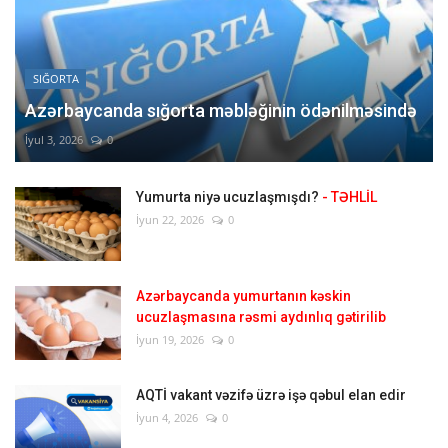
SIĞORTA
Azərbaycanda sığorta məbləğinin ödənilməsində
İyul 3, 2026
0
Yumurta niyə ucuzlaşmışdı?
- TƏHLİL
İyun 22, 2026
0
Azərbaycanda yumurtanın kəskin
ucuzlaşmasına rəsmi aydınlıq gətirilib
İyun 19, 2026
0
AQTİ vakant vəzifə üzrə işə qəbul elan edir
İyun 4, 2026
0