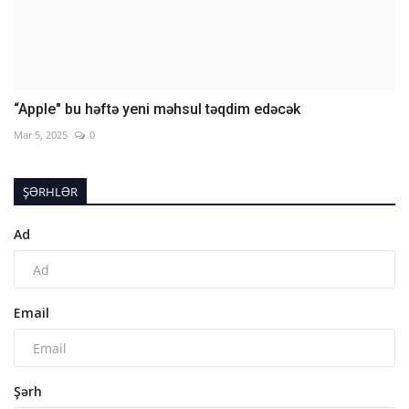
“Apple" bu həftə yeni məhsul təqdim edəcək
Mar 5, 2025
0
ŞƏRHLƏR
Ad
Email
Şərh