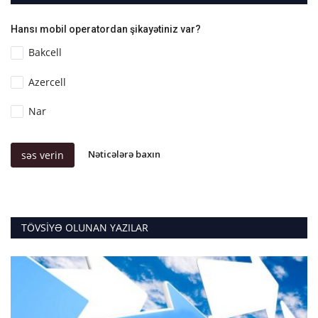
Hansı mobil operatordan şikayətiniz var?
Bakcell
Azercell
Nar
Nəticələrə baxın
səs verin
TÖVSIYƏ OLUNAN YAZILAR