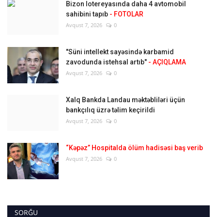
Bizon lotereyasında daha 4 avtomobil
sahibini tapıb
- FOTOLAR
Avqust 7, 2026
0
"Süni intellekt sayəsində karbamid
zavodunda istehsal artıb"
- AÇIQLAMA
Avqust 7, 2026
0
Xalq Bankda Landau məktəbliləri üçün
bankçılıq üzrə təlim keçirildi
Avqust 7, 2026
0
“Kəpəz” Hospitalda ölüm hadisəsi baş verib
Avqust 7, 2026
0
SORĞU