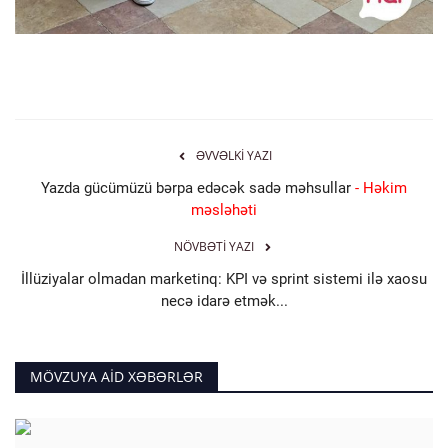
ƏVVƏLKI YAZI
Yazda gücümüzü bərpa edəcək sadə məhsullar
- Həkim
məsləhəti
NÖVBƏTI YAZI
İllüziyalar olmadan marketinq: KPI və sprint sistemi ilə xaosu
necə idarə etmək...
MÖVZUYA AID XƏBƏRLƏR