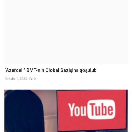
“Azercell” BMT-nin Qlobal Sazişinə qoşulub
Dekabr 1, 2023
0