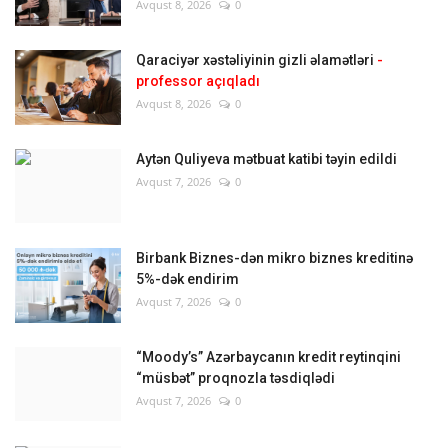
Avqust 8, 2026
0
Qaraciyər xəstəliyinin gizli əlamətləri
-
professor açıqladı
Avqust 8, 2026
0
Aytən Quliyeva mətbuat katibi təyin edildi
Avqust 7, 2026
0
Birbank Biznes-dən mikro biznes kreditinə
5%-dək endirim
Avqust 7, 2026
0
“Moody’s” Azərbaycanın kredit reytinqini
“müsbət” proqnozla təsdiqlədi
Avqust 7, 2026
0