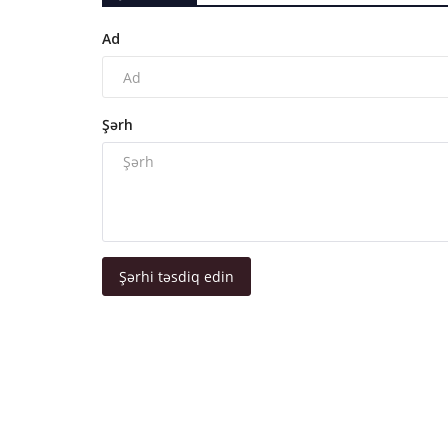
Ad
Şərh
Şərhi təsdiq edin