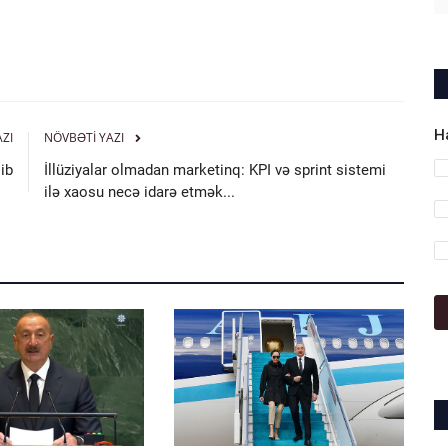
H
AZI
NÖVBƏTI YAZI
ib
İllüziyalar olmadan marketinq: KPI və sprint sistemi
ilə xaosu necə idarə etmək...