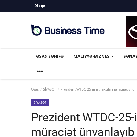
Əlaqə
ƏSAS SƏHIFƏ
MALİYYƏ-BİZNES
SƏNA
Əsas
SİYASƏT
Prezident WTDC-25-in iştirakçılarına müraciət ü
SİYASƏT
Prezident WTDC-25-in
müraciət ünvanlayıb