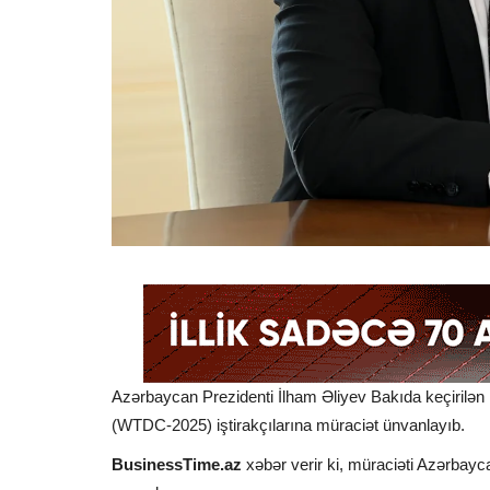
Azərbaycan Prezidenti İlham Əliyev Bakıda keçiril
(WTDC-2025) iştirakçılarına müraciət ünvanlayıb.
BusinessTime.az
xəbər verir ki, müraciəti Azərbayc