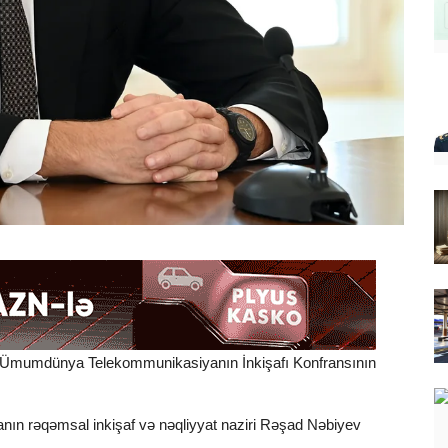
ən Ümumdünya Telekommunikasiyanın İnkişafı Konfransının
anın rəqəmsal inkişaf və nəqliyyat naziri Rəşad Nəbiyev