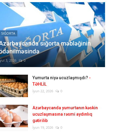
SIĞORTA
Azərbaycanda sığorta məbləğinin
ödənilməsində
İyul 3, 2026
0
Yumurta niyə ucuzlaşmışdı?
-
TƏHLİL
İyun 22, 2026
0
Azərbaycanda yumurtanın kəskin
ucuzlaşmasına rəsmi aydınlıq
gətirilib
İyun 19, 2026
0