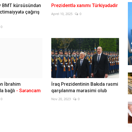
ev BMT kürsüsündən
Prezidentlə xanımı Türkiyədədir
ctimaiyyətə çağırış
Aprel 10, 2025
0
0
n İbrahim
İraq Prezidentinin Bakıda rəsmi
a bağlı
- Sərəncam
qarşılanma mərasimi olub
0
Nov 20, 2023
0