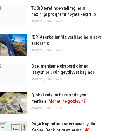
TƏBİB tərəfindən təlimçilərin
hazırlığı proqramı həyata keçirilib
Avqust 6, 2026
0
"BP-Azerbaijan"da yerli işçilərin sayı
açıqlanıb
Avqust 6, 2026
0
Özəl məhkəmə eksperti olmaq
istəyənlər üçün qeydiyyat başladı
Avqust 6, 2026
0
Qlobal valyuta bazarında yeni
mərhələ:
Manatı nə gözləyir?
Avqust 6, 2026
0
PAŞA Kapital-ın anderrayterliyi ilə
Kapital Bank istiqrazlarına
146