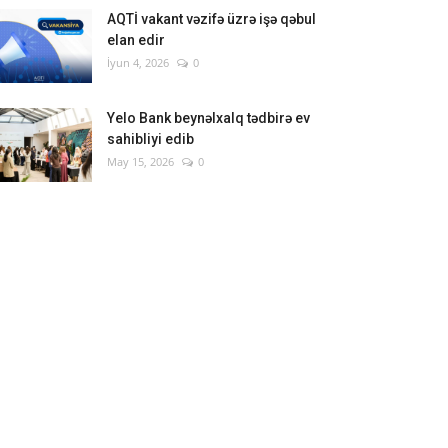
AQTİ vakant vəzifə üzrə işə qəbul
elan edir
İyun 4, 2026
0
Yelo Bank beynəlxalq tədbirə ev
sahibliyi edib
May 15, 2026
0