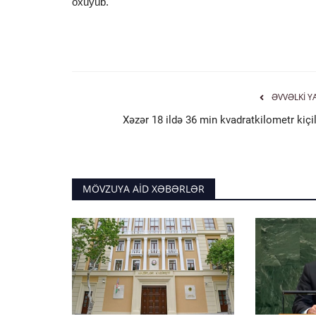
oxuyub.
ƏVVƏLKI Y
Xəzər 18 ildə 36 min kvadratkilometr kiçil
MÖVZUYA AID XƏBƏRLƏR