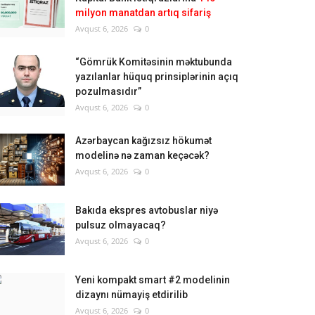
milyon manatdan artıq sifariş
Avqust 6, 2026
0
“Gömrük Komitəsinin məktubunda
yazılanlar hüquq prinsiplərinin açıq
pozulmasıdır”
Avqust 6, 2026
0
Azərbaycan kağızsız hökumət
modelinə nə zaman keçəcək?
Avqust 6, 2026
0
Bakıda ekspres avtobuslar niyə
pulsuz olmayacaq?
Avqust 6, 2026
0
Yeni kompakt smart #2 modelinin
dizaynı nümayiş etdirilib
Avqust 6, 2026
0