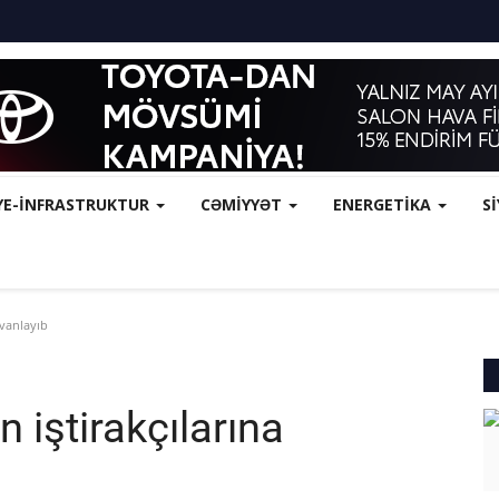
YE-İNFRASTRUKTUR
CƏMİYYƏT
ENERGETİKA
S
nvanlayıb
 iştirakçılarına