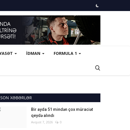
İYASƏT
İDMAN
FORMULA 1
SON XƏBƏRLƏR
Bir ayda 51 mindən çox müraciət
qeydə alındı
Avqust 7, 2026
0