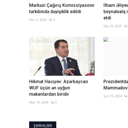
Mərkəzi Çağırış Komissiyasının
İlham Əliy
tərkibində dəyişiklik edildi
beynəlxalq i
etdi
Nov 4, 2024
0
Sep 25, 2025
Hikmət Hacıyev: Azərbaycan
Prezidentdə
WUF üçün ən uyğun
Məmmədovl
məkanlardan biridir
İyul 16, 2024
May 19, 2026
0
ŞƏRHLƏR