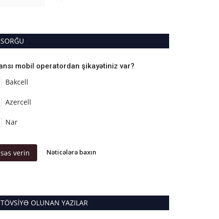
SORĞU
ansı mobil operatordan şikayətiniz var?
Bakcell
Azercell
Nar
Nəticələrə baxın
səs verin
TÖVSIYƏ OLUNAN YAZILAR