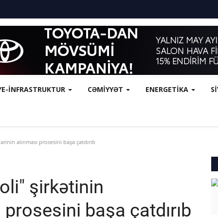
YE-İNFRASTRUKTUR
CƏMİYYƏT
ENERGETİKA
S
ərinin alınması prosesini başa çatdırıb
li" şirkətinin
 prosesini başa çatdırıb