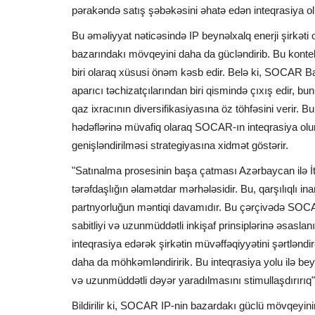
pərakəndə satış şəbəkəsini əhatə edən inteqrasiya ol
Bu əməliyyat nəticəsində IP beynəlxalq enerji şirkət
bazarındakı mövqeyini daha da gücləndirib. Bu konte
biri olaraq xüsusi önəm kəsb edir. Belə ki, SOCAR Bak
aparıcı təchizatçılarından biri qismində çıxış edir, b
qaz ixracının diversifikasiyasına öz töhfəsini verir.
hədəflərinə müvafiq olaraq SOCAR-ın inteqrasiya ol
genişləndirilməsi strategiyasına xidmət göstərir.
"Satınalma prosesinin başa çatması Azərbaycan ilə İt
tərəfdaşlığın əlamətdar mərhələsidir. Bu, qarşılıqlı i
partnyorluğun məntiqi davamıdır. Bu çərçivədə SOCAR
sabitliyi və uzunmüddətli inkişaf prinsiplərinə əsaslan
inteqrasiya edərək şirkətin müvəffəqiyyətini şərtlənd
daha da möhkəmləndiririk. Bu inteqrasiya yolu ilə beynə
və uzunmüddətli dəyər yaradılmasını stimullaşdırırı
Bildirilir ki, SOCAR IP-nin bazardakı güclü mövqeyini