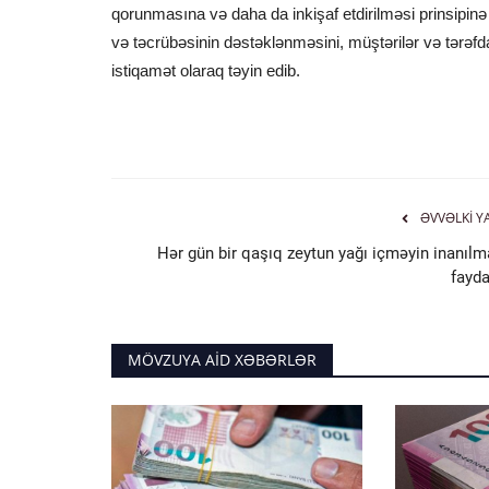
qorunmasına və daha da inkişaf etdirilməsi prinsipin
və təcrübəsinin dəstəklənməsini, müştərilər və tərəfdaş
istiqamət olaraq təyin edib.
ƏVVƏLKI Y
Hər gün bir qaşıq zeytun yağı içməyin inanılm
fayda
MÖVZUYA AID XƏBƏRLƏR