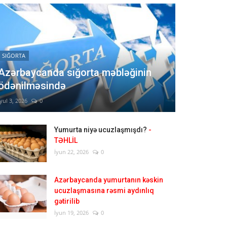
SIĞORTA
Azərbaycanda sığorta məbləğinin
ödənilməsində
İyul 3, 2026
0
Yumurta niyə ucuzlaşmışdı?
-
TƏHLİL
İyun 22, 2026
0
Azərbaycanda yumurtanın kəskin
ucuzlaşmasına rəsmi aydınlıq
gətirilib
İyun 19, 2026
0