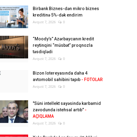
Birbank Biznes-dən mikro biznes
kreditinə 5%-dək endirim
Avqust 7, 2026
0
“Moody’s” Azərbaycanın kredit
reytinqini “müsbət” proqnozla
təsdiqlədi
Avqust 7, 2026
0
Bizon lotereyasında daha 4
avtomobil sahibini tapıb
- FOTOLAR
Avqust 7, 2026
0
"Süni intellekt sayəsində karbamid
zavodunda istehsal artıb"
-
AÇIQLAMA
Avqust 7, 2026
0