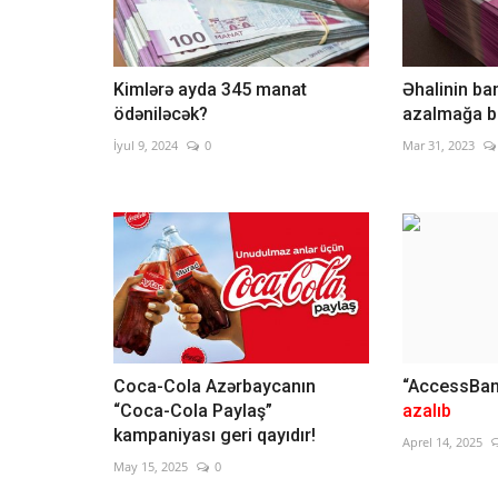
Kimlərə ayda 345 manat
Əhalinin ba
ödəniləcək?
azalmağa b
İyul 9, 2024
0
Mar 31, 2023
Coca-Cola Azərbaycanın
“AccessBan
“Coca-Cola Paylaş”
azalıb
kampaniyası geri qayıdır!
Aprel 14, 2025
May 15, 2025
0