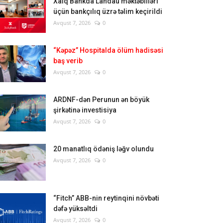
Xalq Bankda Landau məktəbliləri
üçün bankçılıq üzrə təlim keçirildi
Avqust 7, 2026
0
“Kəpəz” Hospitalda ölüm hadisəsi
baş verib
Avqust 7, 2026
0
ARDNF-dən Perunun ən böyük
şirkətinə investisiya
Avqust 7, 2026
0
20 manatlıq ödəniş ləğv olundu
Avqust 7, 2026
0
“Fitch” ABB-nin reytinqini növbəti
dəfə yüksəltdi
Avqust 7, 2026
0