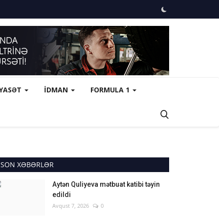
İYASƏT
İDMAN
FORMULA 1
SON XƏBƏRLƏR
Aytən Quliyeva mətbuat katibi təyin
edildi
Avqust 7, 2026
0