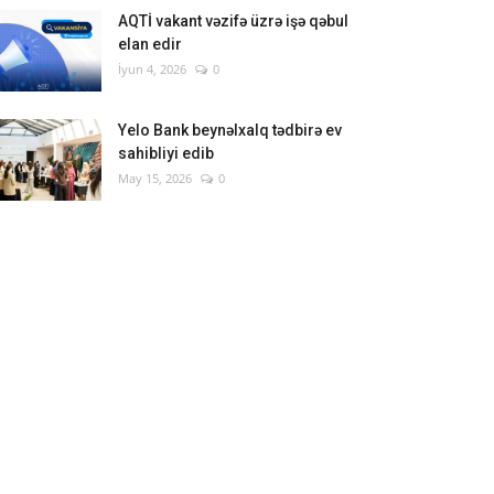
AQTİ vakant vəzifə üzrə işə qəbul
elan edir
İyun 4, 2026
0
Yelo Bank beynəlxalq tədbirə ev
sahibliyi edib
May 15, 2026
0