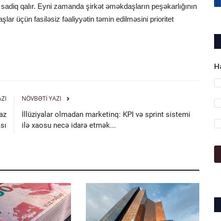
ə sadiq qalır. Eyni zamanda şirkət əməkdaşların peşəkarlığının
lar üçün fasiləsiz fəaliyyətin təmin edilməsini prioritet
H
AZI
NÖVBƏTI YAZI
az
İllüziyalar olmadan marketinq: KPI və sprint sistemi
sı
ilə xaosu necə idarə etmək...