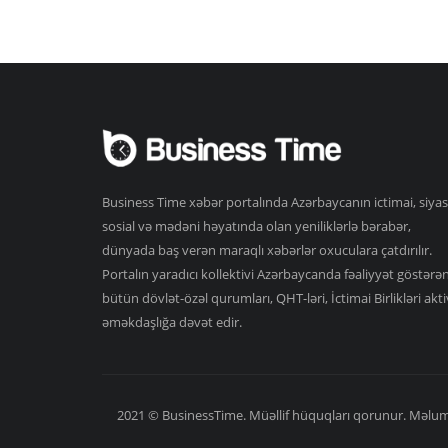
Business Time xəbər portalında Azərbaycanın ictimai, siyas
sosial və mədəni həyatında olan yeniliklərlə bərabər,
dünyada baş verən maraqlı xəbərlər oxuculara çatdırılır.
Portalın yaradıcı kollektivi Azərbaycanda fəaliyyət göstərə
bütün dövlət-özəl qurumları, QHT-ləri, İctimai Birlikləri akti
əməkdaşlığa dəvət edir.
2021 © BusinessTime. Müəllif hüquqları qorunur. Məlumat