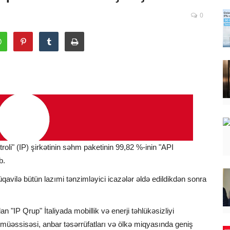
0
oli" (IP) şirkətinin səhm paketinin 99,82 %-inin "API
b.
avilə bütün lazımi tənzimləyici icazələr əldə edildikdən sonra
n "IP Qrup" İtaliyada mobillik və enerji təhlükəsizliyi
lı müəssisəsi, anbar təsərrüfatları və ölkə miqyasında geniş