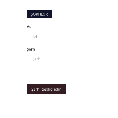
ŞƏRHLƏR
Ad
Şərh
Şərhi təsdiq edin