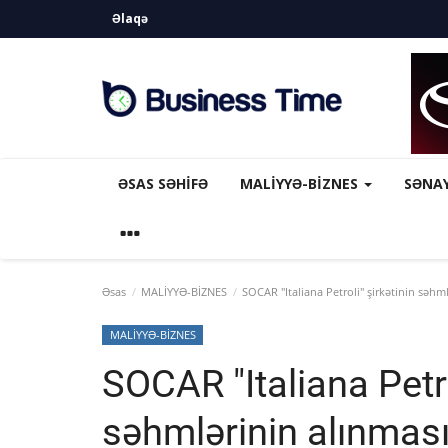
Əlaqə
ƏSAS SƏHIFƏ
MALİYYƏ-BİZNES
SƏNA
Əsas
MALİYYƏ-BİZNES
SOCAR "Italiana Petroli" şirkətinin səhml
MALİYYƏ-BİZNES
SOCAR "Italiana Petro
səhmlərinin alınması