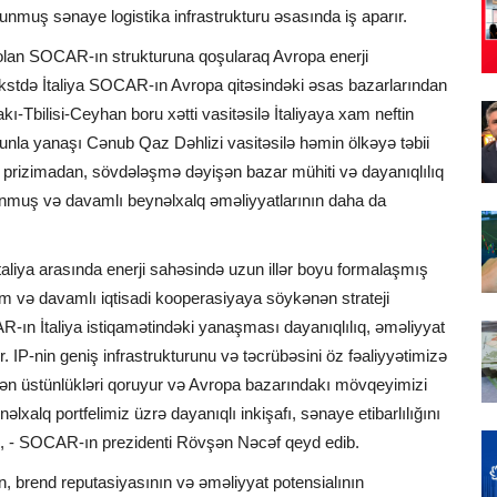
unmuş sənaye logistika infrastrukturu əsasında iş aparır.
i olan SOCAR-ın strukturuna qoşularaq Avropa enerji
kstdə İtaliya SOCAR-ın Avropa qitəsindəki əsas bazarlarından
ı-Tbilisi-Ceyhan boru xətti vasitəsilə İtaliyaya xam neftin
ununla yanaşı Cənub Qaz Dəhlizi vasitəsilə həmin ölkəyə təbii
 Bu prizimadan, sövdələşmə dəyişən bazar mühiti və dayanıqlılıq
unmuş və davamlı beynəlxalq əməliyyatlarının daha da
aliya arasında enerji sahəsində uzun illər boyu formalaşmış
nam və davamlı iqtisadi kooperasiyaya söykənən strateji
-ın İtaliya istiqamətindəki yanaşması dayanıqlılıq, əməliyyat
ır. IP-nin geniş infrastrukturunu və təcrübəsini öz fəaliyyətimizə
irən üstünlükləri qoruyur və Avropa bazarındakı mövqeyimizi
lxalq portfelimiz üzrə dayanıqlı inkişafı, sənaye etibarlılığını
q", - SOCAR-ın prezidenti Rövşən Nəcəf qeyd edib.
n, brend reputasiyasının və əməliyyat potensialının