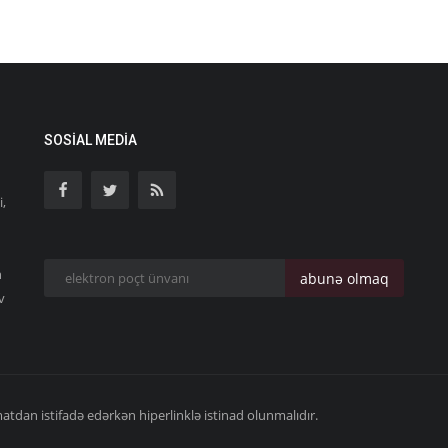
SOSIAL MEDIA
i,
n
abunə olmaq
v
dan istifadə edərkən hiperlinklə istinad olunmalıdır.