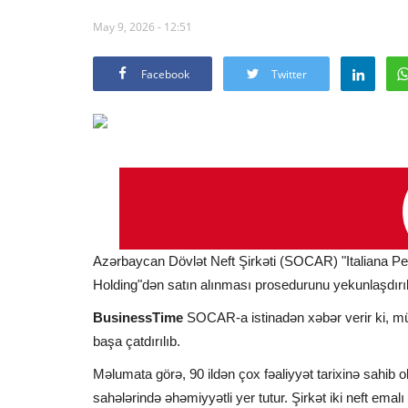
May 9, 2026 - 12:51
Facebook
Twitter
Azərbaycan Dövlət Neft Şirkəti (SOCAR) "Italiana Petr
Holding"dən satın alınması prosedurunu yekunlaşdırı
BusinessTime
SOCAR-a istinadən xəbər verir ki, müq
başa çatdırılıb.
Məlumata görə, 90 ildən çox fəaliyyət tarixinə sahib ola
sahələrində əhəmiyyətli yer tutur. Şirkət iki neft ema