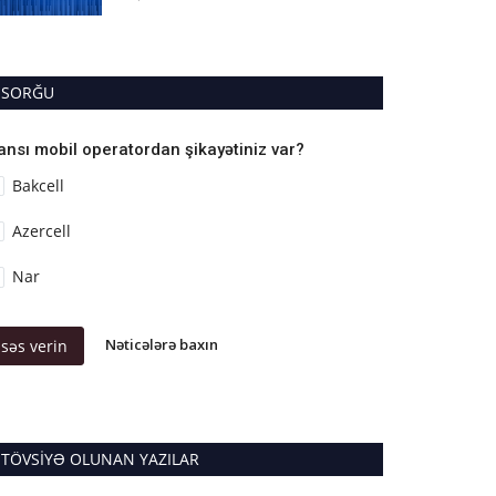
SORĞU
ansı mobil operatordan şikayətiniz var?
Bakcell
Azercell
Nar
Nəticələrə baxın
səs verin
TÖVSIYƏ OLUNAN YAZILAR