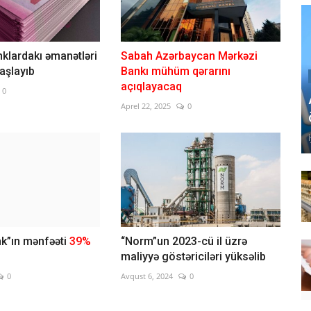
nklardakı əmanətləri
Sabah Azərbaycan Mərkəzi
aşlayıb
Bankı mühüm qərarını
açıqlayacaq
0
Aprel 22, 2025
0
k”ın mənfəəti
39%
“Norm”un 2023-cü il üzrə
maliyyə göstəriciləri yüksəlib
0
Avqust 6, 2024
0