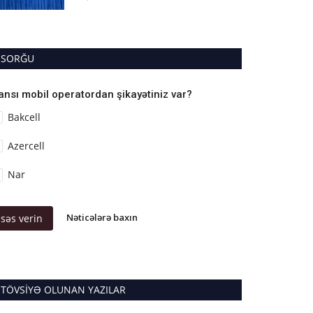
SORĞU
ansı mobil operatordan şikayətiniz var?
Bakcell
Azercell
Nar
Nəticələrə baxın
səs verin
TÖVSIYƏ OLUNAN YAZILAR