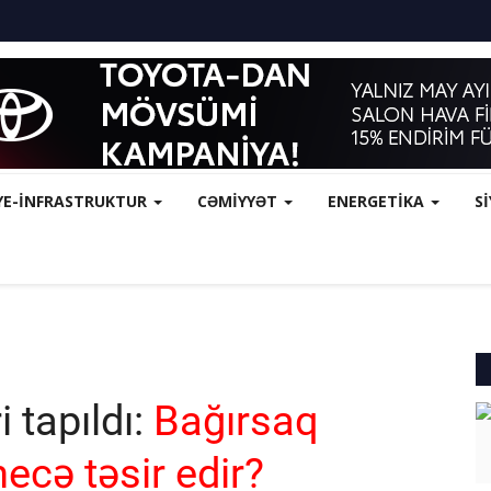
YE-İNFRASTRUKTUR
CƏMİYYƏT
ENERGETİKA
S
 tapıldı:
Bağırsaq
necə təsir edir?