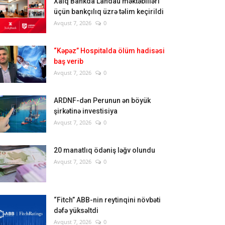
Xalq Bankda Landau məktəbliləri
üçün bankçılıq üzrə təlim keçirildi
Avqust 7, 2026
0
“Kəpəz” Hospitalda ölüm hadisəsi
baş verib
Avqust 7, 2026
0
ARDNF-dən Perunun ən böyük
şirkətinə investisiya
Avqust 7, 2026
0
20 manatlıq ödəniş ləğv olundu
Avqust 7, 2026
0
“Fitch” ABB-nin reytinqini növbəti
dəfə yüksəltdi
Avqust 7, 2026
0