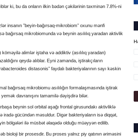
iblər ki, bu da onların ilkin bədən çəkilərinin təxminən 7.8%-ni
rizlər insanın "beyin-bağırsaq-mikrobiom" oxunu mənfi
sə bağırsaq mikrobiomunda və beynin asılılıq yaradan aktivlik
H
öməyilə alimlər iştaha və addiktiv (asılılıq yaradan)
zaldığını qeydə alıblar. Eyni zamanda, iştirakçıların
rabacteroides distasonis" faydalı bakteriyalarının sayı kəskin
omal bağırsaq mikrobiomu asılılığın formalaşmasında iştirak
 yemək davranışını tamamilə dəyişdirə bilər.
rbaşa beynin sol orbital aşağı frontal girusundakı aktivliklə
və iradə gücündən məsuldur. Digər bakteriyaların isə diqqət,
n bölgələri ilə müsbət əlaqədə olduğu müəyyən edilib.
b bioloji bir prosesdir. Bu proses yalnız piy qatının əriməsini