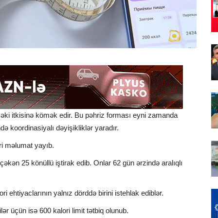
çəki itkisinə kömək edir. Bu pəhriz forması eyni zamanda
də koordinasiyalı dəyişikliklər yaradır.
ri məlumat yayıb.
əkən 25 könüllü iştirak edib. Onlar 62 gün ərzində aralıqlı
ri ehtiyaclarının yalnız dörddə birini istehlak ediblər.
ər üçün isə 600 kalori limit tətbiq olunub.