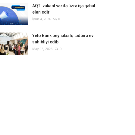
AQTİ vakant vəzifə üzrə işə qəbul
elan edir
İyun 4, 2026
0
Yelo Bank beynəlxalq tədbirə ev
sahibliyi edib
May 15, 2026
0