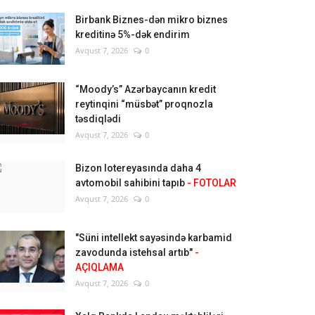
Birbank Biznes-dən mikro biznes
kreditinə 5%-dək endirim
Avqust 7, 2026
0
“Moody’s” Azərbaycanın kredit
reytinqini “müsbət” proqnozla
təsdiqlədi
Avqust 7, 2026
0
Bizon lotereyasında daha 4
avtomobil sahibini tapıb
- FOTOLAR
Avqust 7, 2026
0
"Süni intellekt sayəsində karbamid
zavodunda istehsal artıb"
-
AÇIQLAMA
Avqust 7, 2026
0