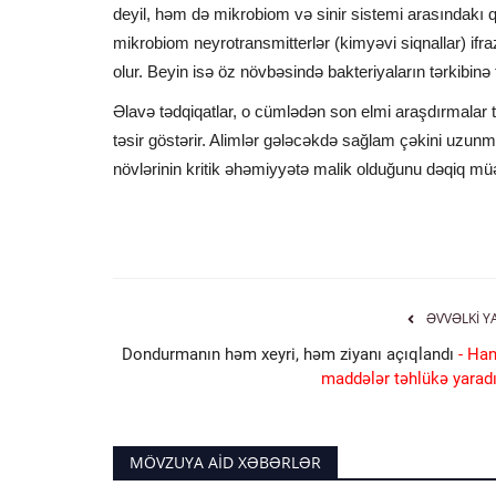
deyil, həm də mikrobiom və sinir sistemi arasındakı qa
mikrobiom neyrotransmitterlər (kimyəvi siqnallar) ifraz 
olur. Beyin isə öz növbəsində bakteriyaların tərkibinə 
Əlavə tədqiqatlar, o cümlədən son elmi araşdırmalar təs
təsir göstərir. Alimlər gələcəkdə sağlam çəkini uzun
növlərinin kritik əhəmiyyətə malik olduğunu dəqiq müə
ƏVVƏLKI Y
Dondurmanın həm xeyri, həm ziyanı açıqlandı
- Han
maddələr təhlükə yaradı
MÖVZUYA AID XƏBƏRLƏR