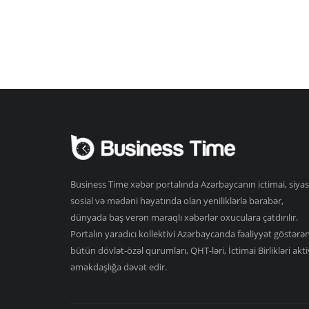
Business Time xəbər portalında Azərbaycanın ictimai, siyas
sosial və mədəni həyatında olan yeniliklərlə bərabər,
dünyada baş verən maraqlı xəbərlər oxuculara çatdırılır.
Portalın yaradıcı kollektivi Azərbaycanda fəaliyyət göstərə
bütün dövlət-özəl qurumları, QHT-ləri, İctimai Birlikləri akti
əməkdaşlığa dəvət edir.