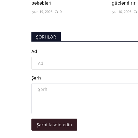
səbəbləri
gücləndirir
İyun 19, 2026
0
İyul 10, 2026
ŞƏRHLƏR
Ad
Şərh
Şərhi təsdiq edin