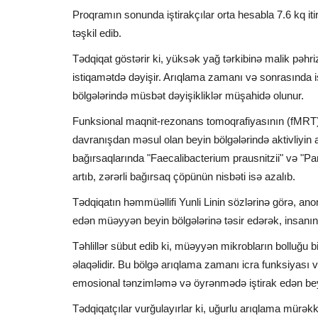
Proqramın sonunda iştirakçılar orta hesabla 7.6 kq itir
təşkil edib.
Tədqiqat göstərir ki, yüksək yağ tərkibinə malik pəh
istiqamətdə dəyişir. Arıqlama zamanı və sonrasında i
bölgələrində müsbət dəyişikliklər müşahidə olunur.
Funksional maqnit-rezonans tomoqrafiyasının (fMRT) k
davranışdan məsul olan beyin bölgələrində aktivliyin a
bağırsaqlarında "Faecalibacterium prausnitzii" və "Pa
artıb, zərərli bağırsaq çöpünün nisbəti isə azalıb.
Tədqiqatın həmmüəllifi Yunli Linin sözlərinə görə, an
edən müəyyən beyin bölgələrinə təsir edərək, insanın
Təhlillər sübut edib ki, müəyyən mikrobların bolluğu bi
əlaqəlidir. Bu bölgə arıqlama zamanı icra funksiyası 
emosional tənzimləmə və öyrənmədə iştirak edən beyi
Tədqiqatçılar vurğulayırlar ki, uğurlu arıqlama mürəkkə