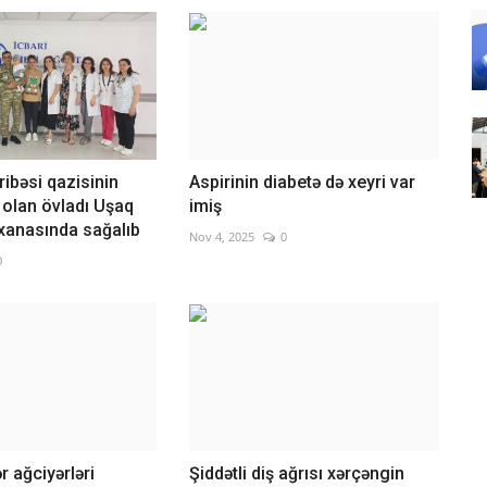
ibəsi qazisinin
Aspirinin diabetə də xeyri var
r olan övladı Uşaq
imiş
əxanasında sağalıb
Nov 4, 2025
0
0
r ağciyərləri
Şiddətli diş ağrısı xərçəngin