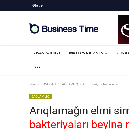
Əlaqə
ƏSAS SƏHIFƏ
MALİYYƏ-BİZNES
SƏNA
Əsas
CƏMİYYƏT
SAĞLAMLIQ
Arıqlamağın elmi sirri tapıldı:
SAĞLAMLIQ
Arıqlamağın elmi sirri
bakteriyaları beyinə 