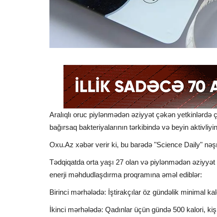
Aralıqlı oruc piylənmədən əziyyət çəkən yetkinlərdə 
bağırsaq bakteriyalarının tərkibində və beyin aktivliyin
Oxu.Az xəbər verir ki, bu barədə "Science Daily" nəş
Tədqiqatda orta yaşı 27 olan və piylənmədən əziyyət ç
enerji məhdudlaşdırma proqramına əməl ediblər:
Birinci mərhələdə: İştirakçılar öz gündəlik minimal kalo
İkinci mərhələdə: Qadınlar üçün gündə 500 kalori, kişil