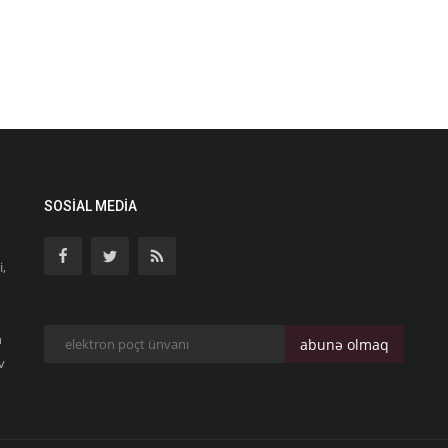
SOSIAL MEDIA
i,
n
abunə olmaq
v