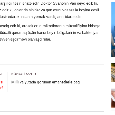
rşılıqlı təsiri əhatə edir. Doktor Syanonin Van qeyd edib ki,
edir ki, onlar da sinirlər və qan axını vasitəsilə beyinə daxil
təsir edərək insanın yemək vərdişlərini idarə edir.
diq edir ki, aralıqlı oruc mikrofloranın müxtəlifliyinə birbaşa
müddətli qorumaq üçün hansı beyin bölgələrinin və bakteriya
yyənləşdirməyi planlaşdırırlar.
AZI
NÖVBƏTI YAZI
sı
Milli valyutada qorunan əmanətlərlə bağlı
r?