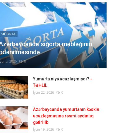
SIĞORTA
Azərbaycanda sığorta məbləğinin
ödənilməsində
İyul 3, 2026
0
Yumurta niyə ucuzlaşmışdı?
-
TƏHLİL
İyun 22, 2026
0
Azərbaycanda yumurtanın kəskin
ucuzlaşmasına rəsmi aydınlıq
gətirilib
İyun 19, 2026
0