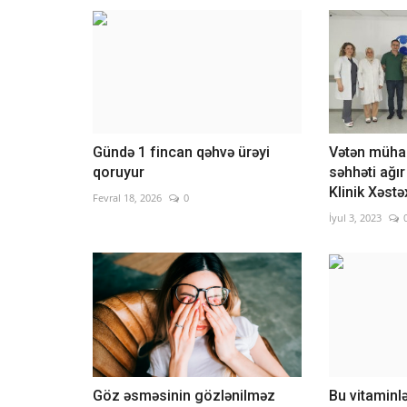
Gündə 1 fincan qəhvə ürəyi
Vətən mühar
qoruyur
səhhəti ağı
Klinik Xəst
Fevral 18, 2026
0
İyul 3, 2023
Göz əsməsinin gözlənilməz
Bu vitaminlə