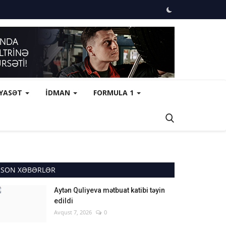
İYASƏT
İDMAN
FORMULA 1
SON XƏBƏRLƏR
Aytən Quliyeva mətbuat katibi təyin
edildi
Avqust 7, 2026
0