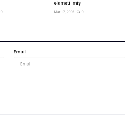
əlaməti imiş
0
Mar 17, 2026
0
Email