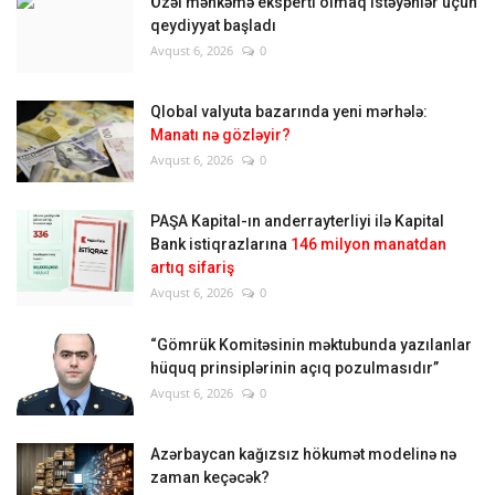
Özəl məhkəmə eksperti olmaq istəyənlər üçün
qeydiyyat başladı
Avqust 6, 2026
0
Qlobal valyuta bazarında yeni mərhələ:
Manatı nə gözləyir?
Avqust 6, 2026
0
PAŞA Kapital-ın anderrayterliyi ilə Kapital
Bank istiqrazlarına
146 milyon manatdan
artıq sifariş
Avqust 6, 2026
0
“Gömrük Komitəsinin məktubunda yazılanlar
hüquq prinsiplərinin açıq pozulmasıdır”
Avqust 6, 2026
0
Azərbaycan kağızsız hökumət modelinə nə
zaman keçəcək?