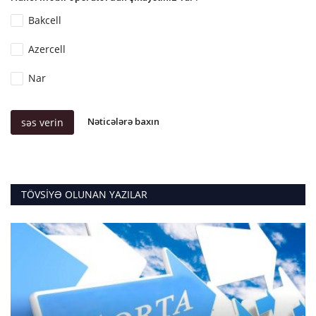
Bakcell
Azercell
Nar
Nəticələrə baxın
səs verin
TÖVSIYƏ OLUNAN YAZILAR