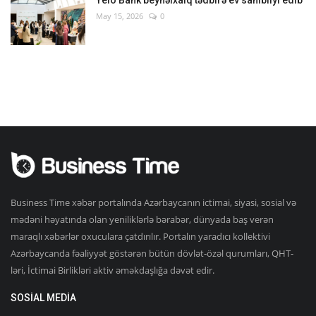
Yelo Bank beynəlxalq tədbirə ev sahibliyi edib
May 15, 2026
0
Business Time xəbər portalında Azərbaycanın ictimai, siyasi, sosial və
mədəni həyatında olan yeniliklərlə bərabər, dünyada baş verən
maraqlı xəbərlər oxuculara çatdırılır. Portalın yaradıcı kollektivi
Azərbaycanda fəaliyyət göstərən bütün dövlət-özəl qurumları, QHT-
ləri, İctimai Birlikləri aktiv əməkdaşlığa dəvət edir.
SOSIAL MEDIA