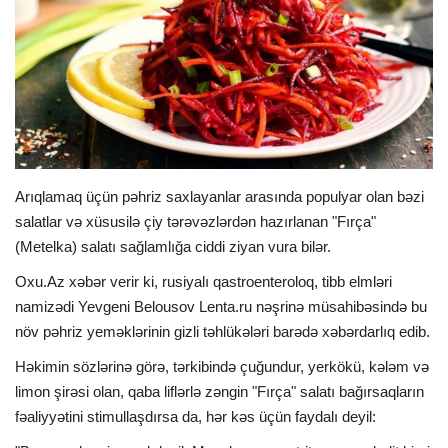
İDMAN
FORMULA 1
DÜNYA
ANALİTİKA
Arıqlamaq üçün pəhriz saxlayanlar arasında populyar olan bəzi
salatlar və xüsusilə çiy tərəvəzlərdən hazırlanan "Fırça"
Multimedia
(Metelka) salatı sağlamlığa ciddi ziyan vura bilər.
Oxu.Az xəbər verir ki, rusiyalı qastroenteroloq, tibb elmləri
namizədi Yevgeni Belousov Lenta.ru nəşrinə müsahibəsində bu
növ pəhriz yeməklərinin gizli təhlükələri barədə xəbərdarlıq edib.
Həkimin sözlərinə görə, tərkibində çuğundur, yerkökü, kələm və
limon şirəsi olan, qaba liflərlə zəngin "Fırça" salatı bağırsaqların
fəaliyyətini stimullaşdırsa da, hər kəs üçün faydalı deyil: