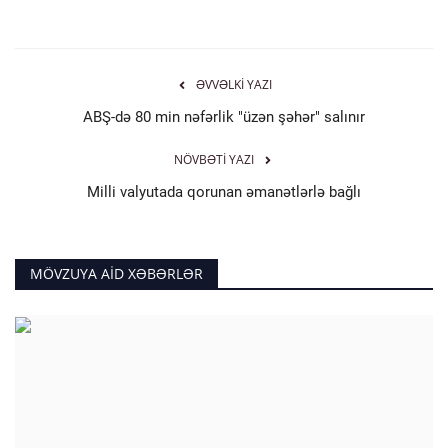
ƏVVƏLKI YAZI
ABŞ-də 80 min nəfərlik "üzən şəhər" salınır
NÖVBƏTI YAZI
Milli valyutada qorunan əmanətlərlə bağlı
MÖVZUYA AID XƏBƏRLƏR