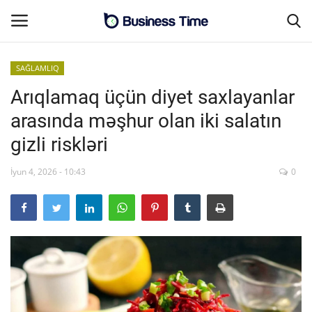
SAĞLAMLIQ
Arıqlamaq üçün diyet saxlayanlar
Əsas səhifə
arasında məşhur olan iki salatın
MALİYYƏ-BİZNES
gizli riskləri
Əlaqə
İyun 4, 2026 - 10:43
0
SƏNAYE-İNFRASTRUKTUR
CƏMİYYƏT
ENERGETİKA
SİYASƏT