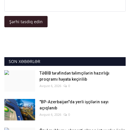
Şərhi təsdiq edin
SON XƏBƏRLƏR
TƏBİB tərəfindən təlimçilərin hazırlığı
proqramı həyata keçirilib
Avqust 6, 2026
0
"BP-Azerbaijan"da yerli işçilərin sayı
açıqlanıb
Avqust 6, 2026
0