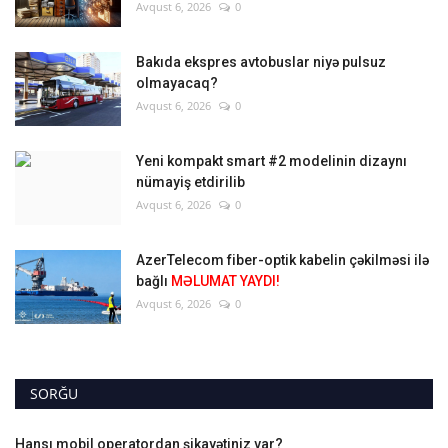
Avqust 6, 2026
0
Bakıda ekspres avtobuslar niyə pulsuz
olmayacaq?
Avqust 6, 2026
0
Yeni kompakt smart #2 modelinin dizaynı
nümayiş etdirilib
Avqust 6, 2026
0
AzerTelecom fiber-optik kabelin çəkilməsi ilə
bağlı
MƏLUMAT YAYDI!
Avqust 6, 2026
0
SORĞU
Hansı mobil operatordan şikayətiniz var?