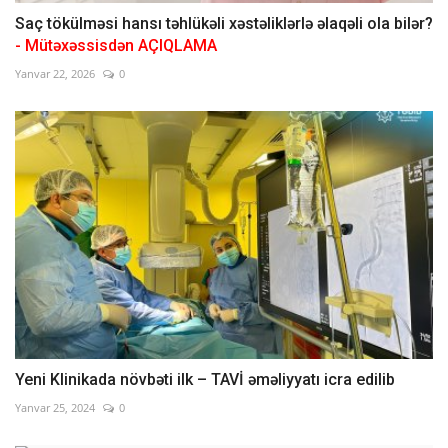
Saç tökülməsi hansı təhlükəli xəstəliklərlə əlaqəli ola bilər?
- Mütəxəssisdən AÇIQLAMA
Yanvar 22, 2026
0
Yeni Klinikada növbəti ilk – TAVİ əməliyyatı icra edilib
Yanvar 25, 2024
0