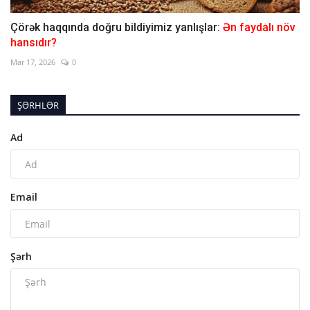
Çörək haqqında doğru bildiyimiz yanlışlar:
Ən faydalı növ
hansıdır?
Mar 17, 2026
0
ŞƏRHLƏR
Ad
Email
Şərh