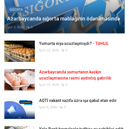
SIĞORTA
Azərbaycanda sığorta məbləğinin ödənilməsində
İyul 3, 2026
0
Yumurta niyə ucuzlaşmışdı?
- TƏHLİL
İyun 22, 2026
0
Azərbaycanda yumurtanın kəskin
ucuzlaşmasına rəsmi aydınlıq gətirilib
İyun 19, 2026
0
AQTİ vakant vəzifə üzrə işə qəbul elan edir
İyun 4, 2026
0