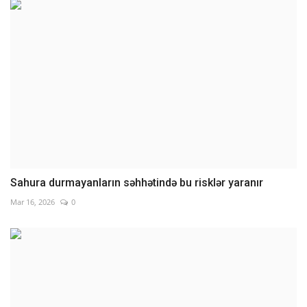
Sahura durmayanların səhhətində bu risklər yaranır
Mar 16, 2026
0