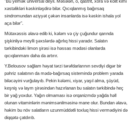
"Bu yemək universal deyil. Məsələn, o, qastrit, xora və kolit kimi
xəstəlikləri kəskinləşdirə bilər. Qıcıqlanmış bağırsaq
sindromundan əziyyət çəkən insanlarda isə kəskin ishala yol
aça bilər".
Mütəxəssis əlavə edib ki, kələm və çiy çuğundur qarında
şişkinliyə meylli şəxslərdə ağırlıq hissi yaradır. Salatın
tərkibindəki limon şirəsi isə həssas mədəsi olanlarda
qıcıqlanmanı daha da artırır.
Y.Belousov sağlam həyat tərzi tərəfdarlarının sevdiyi digər bir
pəhriz salatının da mədə-bağırsaq sistemində problem yarada
biləcəyini vurğulayıb. Pekin kələmi, xiyar, yaşıl alma, şüyüd,
keşniş və laym şirəsindən hazırlanan bu salatın tərkibində heç
bir yağ yoxdur. Yağın olmaması isə orqanizmdə yağda həll
olunan vitaminlərin mənimsənilməsinə mane olur. Bundan əlavə,
həkim bu növ salatların uzunmüddətli toxluq hissi vermədiyini də
diqqətə çatdırıb.