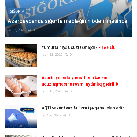
SIĞORTA
Azərbaycanda sığorta məbləğinin ödənilməsində
İyul 3, 2026
0
Yumurta niyə ucuzlaşmışdı?
- TƏHLİL
İyun 22, 2026
0
Azərbaycanda yumurtanın kəskin
ucuzlaşmasına rəsmi aydınlıq gətirilib
İyun 19, 2026
0
AQTİ vakant vəzifə üzrə işə qəbul elan edir
İyun 4, 2026
0