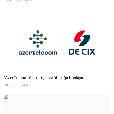
“AzerTelecom” strateji tərəfdaşlığa başlayır
İyul 10, 2026
0