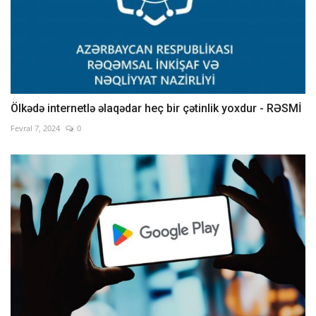
Ölkədə internetlə əlaqədar heç bir çətinlik yoxdur - RƏSMİ
Fevral 7, 2024
0