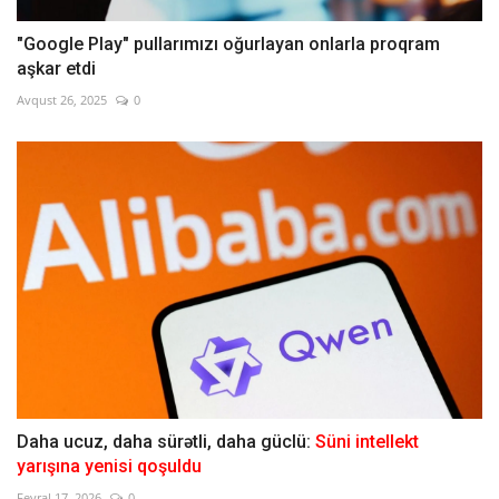
"Google Play" pullarımızı oğurlayan onlarla proqram
aşkar etdi
Avqust 26, 2025
0
Daha ucuz, daha sürətli, daha güclü:
Süni intellekt
yarışına yenisi qoşuldu
Fevral 17, 2026
0