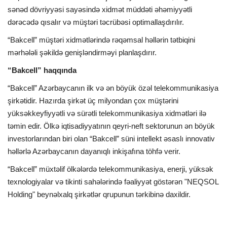
sənəd dövriyyəsi sayəsində xidmət müddəti əhəmiyyətli
dərəcədə qısalır və müştəri təcrübəsi optimallaşdırılır.
“Bakcell” müştəri xidmətlərində rəqəmsal həllərin tətbiqini
mərhələli şəkildə genişləndirməyi planlaşdırır.
“Bakcell” haqqında
“Bakcell” Azərbaycanın ilk və ən böyük özəl telekommunikasiya
şirkətidir. Hazırda şirkət üç milyondan çox müştərini
yüksəkkeyfiyyətli və sürətli telekommunikasiya xidmətləri ilə
təmin edir. Ölkə iqtisadiyyatının qeyri-neft sektorunun ən böyük
investorlarından biri olan “Bakcell” süni intellekt əsaslı innovativ
həllərlə Azərbaycanın dayanıqlı inkişafına töhfə verir.
“Bakcell” müxtəlif ölkələrdə telekommunikasiya, enerji, yüksək
texnologiyalar və tikinti sahələrində fəaliyyət göstərən "NEQSOL
Holding" beynəlxalq şirkətlər qrupunun tərkibinə daxildir.