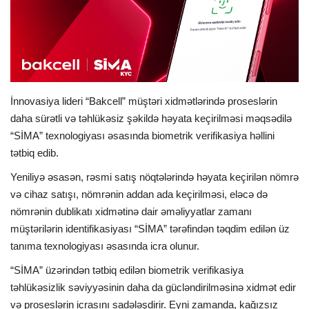
İDMAN
FORMULA 1
DÜNYA
İnnovasiya lideri “Bakcell” müştəri xidmətlərində proseslərin
daha sürətli və təhlükəsiz şəkildə həyata keçirilməsi məqsədilə
ANALİTİKA
“SİMA” texnologiyası əsasında biometrik verifikasiya həllini
tətbiq edib.
Multimedia
Yeniliyə əsasən, rəsmi satış nöqtələrində həyata keçirilən nömrə
və cihaz satışı, nömrənin addan ada keçirilməsi, eləcə də
nömrənin dublikatı xidmətinə dair əməliyyatlar zamanı
müştərilərin identifikasiyası “SİMA” tərəfindən təqdim edilən üz
tanıma texnologiyası əsasında icra olunur.
“SİMA” üzərindən tətbiq edilən biometrik verifikasiya
təhlükəsizlik səviyyəsinin daha da gücləndirilməsinə xidmət edir
və proseslərin icrasını sadələşdirir. Eyni zamanda, kağızsız