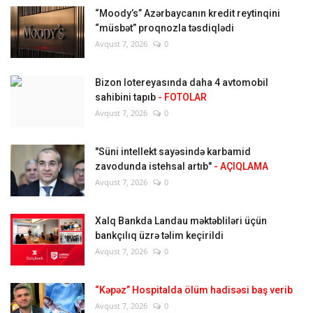
“Moody’s” Azərbaycanın kredit reytinqini
“müsbət” proqnozla təsdiqlədi
Avqust 7, 2026
0
Bizon lotereyasında daha 4 avtomobil
sahibini tapıb
- FOTOLAR
Avqust 7, 2026
0
"Süni intellekt sayəsində karbamid
zavodunda istehsal artıb"
- AÇIQLAMA
Avqust 7, 2026
0
Xalq Bankda Landau məktəbliləri üçün
bankçılıq üzrə təlim keçirildi
Avqust 7, 2026
0
“Kəpəz” Hospitalda ölüm hadisəsi baş verib
Avqust 7, 2026
0