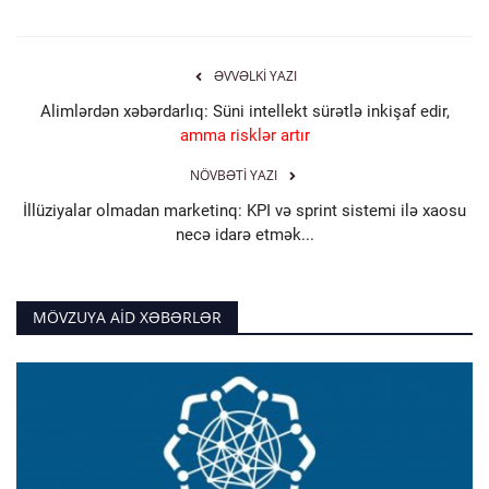
ƏVVƏLKI YAZI
Alimlərdən xəbərdarlıq: Süni intellekt sürətlə inkişaf edir,
amma risklər artır
NÖVBƏTI YAZI
İllüziyalar olmadan marketinq: KPI və sprint sistemi ilə xaosu
necə idarə etmək...
MÖVZUYA AID XƏBƏRLƏR