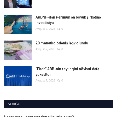
ARDNF-dən Perunun ən böyük şirkətinə
investisiya
Avqust 7, 2026
0
20 manatlıq ödəniş ləğv olundu
Avqust 7, 2026
0
“Fitch” ABB-nin reytinqini növbəti dəfə
yüksəltdi
Avqust 7, 2026
0
SORĞU
Hansı mobil operatordan şikayətiniz var?