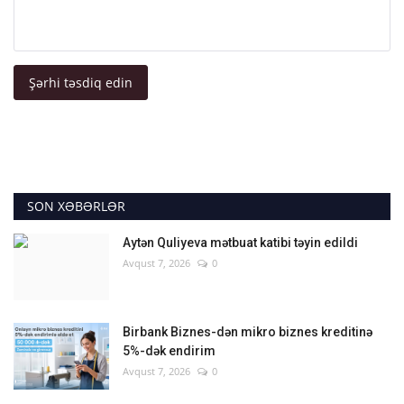
Şərhi təsdiq edin
SON XƏBƏRLƏR
Aytən Quliyeva mətbuat katibi təyin edildi
Avqust 7, 2026
0
Birbank Biznes-dən mikro biznes kreditinə
5%-dək endirim
Avqust 7, 2026
0