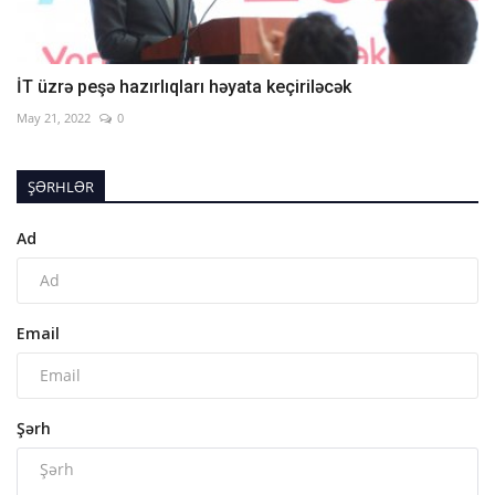
İT üzrə peşə hazırlıqları həyata keçiriləcək
May 21, 2022
0
ŞƏRHLƏR
Ad
Email
Şərh