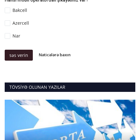
Bakcell
Azercell
Nar
Nəticələrə baxın
səs verin
TÖVSIYƏ OLUNAN YAZILAR