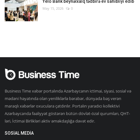
Yelo Bank beynəlxalq tədbirə ev sahibliyi edib
May 15, 2026
0
Business Time xəbər portalında Azərbaycanın ictimai, siyasi, sosial və
mədəni həyatında olan yeniliklərlə bərabər, dünyada baş verən
maraqlı xəbərlər oxuculara çatdırılır. Portalın yaradıcı kollektivi
Azərbaycanda fəaliyyət göstərən bütün dövlət-özəl qurumları, QHT-
ləri, İctimai Birlikləri aktiv əməkdaşlığa dəvət edir.
SOSIAL MEDIA