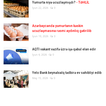
Yumurta niyə ucuzlaşmışdı?
- TƏHLİL
İyun 22, 2026
0
Azərbaycanda yumurtanın kəskin
ucuzlaşmasına rəsmi aydınlıq gətirilib
İyun 19, 2026
0
AQTİ vakant vəzifə üzrə işə qəbul elan edir
İyun 4, 2026
0
Yelo Bank beynəlxalq tədbirə ev sahibliyi edib
May 15, 2026
0