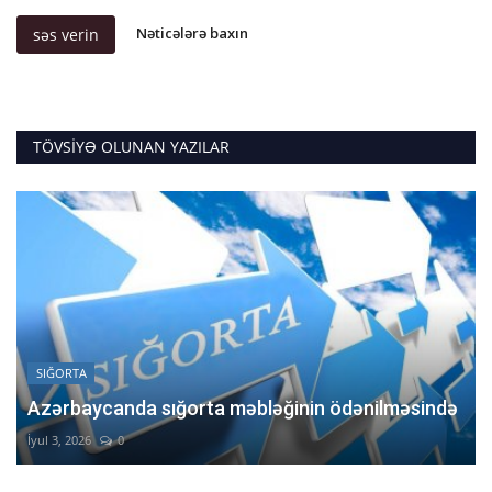
Nəticələrə baxın
səs verin
TÖVSIYƏ OLUNAN YAZILAR
SIĞORTA
Azərbaycanda sığorta məbləğinin ödənilməsində
İyul 3, 2026
0