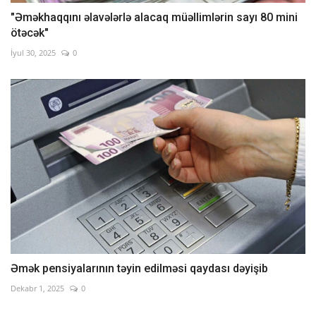
"Əməkhaqqını əlavələrlə alacaq müəllimlərin sayı 80 mini
ötəcək"
İyul 30, 2025
0
Əmək pensiyalarının təyin edilməsi qaydası dəyişib
Dekabr 1, 2025
0