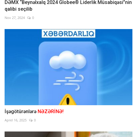
DƏMX “Beynəlxalq 2024 Globee® Liderlik Müsabiqəsi”nin
qalibi seçilib
Nov 27, 2024
0
İşəgötürənlərə
NƏZƏRİNƏ!
Aprel 16, 2025
0