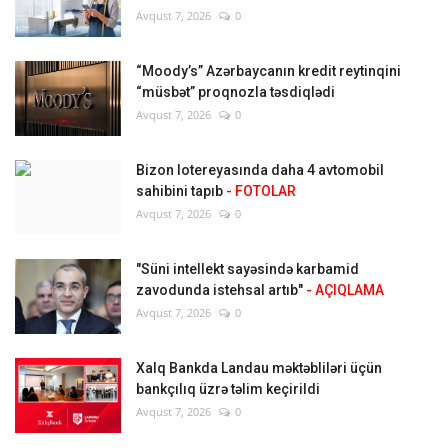
Avqust 7, 2026
0
“Moody’s” Azərbaycanın kredit reytinqini
“müsbət” proqnozla təsdiqlədi
Avqust 7, 2026
0
Bizon lotereyasında daha 4 avtomobil
sahibini tapıb
- FOTOLAR
Avqust 7, 2026
0
"Süni intellekt sayəsində karbamid
zavodunda istehsal artıb"
- AÇIQLAMA
Avqust 7, 2026
0
Xalq Bankda Landau məktəbliləri üçün
bankçılıq üzrə təlim keçirildi
Avqust 7, 2026
0