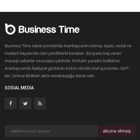
Business Time xəbər portalında Azərbaycanın ictimai, siyasi, sosial və
mədəni həyatında olan yeniliklərlə bərabər, dünyada baş verən
maraqlı xəbərlər oxuculara çatdırılır. Portalın yaradıcı kollektivi
Azərbaycanda fəaliyyət göstərən bütün dövlət-özəl qurumları, QHT-
ləri, İctimai Birlikləri aktiv əməkdaşlığa dəvət edir.
SOSIAL MEDIA
abunə olmaq