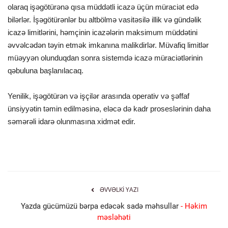
olaraq işəgötürənə qısa müddətli icazə üçün müraciət edə
bilərlər. İşəgötürənlər bu altbölmə vasitəsilə illik və gündəlik
icazə limitlərini, həmçinin icazələrin maksimum müddətini
əvvəlcədən təyin etmək imkanına malikdirlər. Müvafiq limitlər
müəyyən olunduqdan sonra sistemdə icazə müraciətlərinin
qəbuluna başlanılacaq.
Yenilik, işəgötürən və işçilər arasında operativ və şəffaf
ünsiyyətin təmin edilməsinə, eləcə də kadr proseslərinin daha
səmərəli idarə olunmasına xidmət edir.
ƏVVƏLKI YAZI
Yazda gücümüzü bərpa edəcək sadə məhsullar
- Həkim
məsləhəti