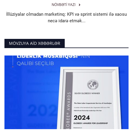
NÖVBƏTI YAZI
İllüziyalar olmadan marketinq: KPI və sprint sistemi ilə xaosu
necə idarə etmək...
MÖVZUYA AID XƏBƏRLƏR