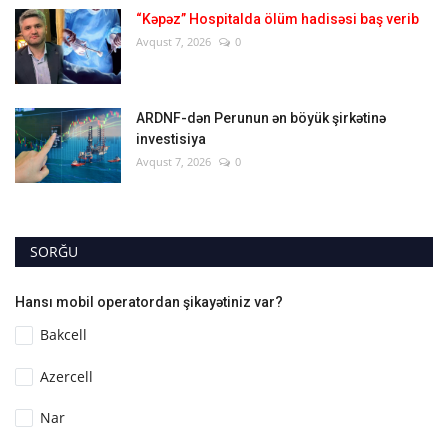
“Kəpəz” Hospitalda ölüm hadisəsi baş verib
Avqust 7, 2026
0
ARDNF-dən Perunun ən böyük şirkətinə
investisiya
Avqust 7, 2026
0
SORĞU
Hansı mobil operatordan şikayətiniz var?
Bakcell
Azercell
Nar