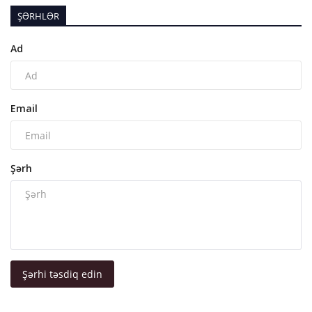
ŞƏRHLƏR
Ad
Email
Şərh
Şərhi təsdiq edin