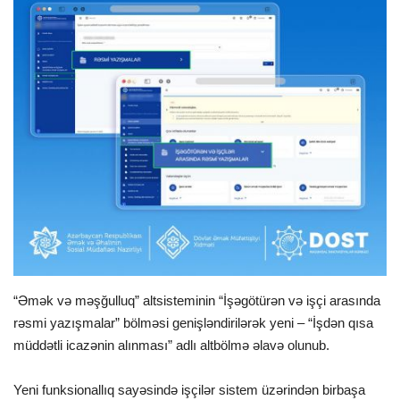
İDMAN
FORMULA 1
DÜNYA
ANALİTİKA
Multimedia
“Əmək və məşğulluq” altsisteminin “İşəgötürən və işçi arasında
rəsmi yazışmalar” bölməsi genişləndirilərək yeni – “İşdən qısa
müddətli icazənin alınması” adlı altbölmə əlavə olunub.
Yeni funksionallıq sayəsində işçilər sistem üzərindən birbaşa