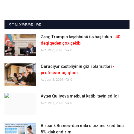
SON XƏBƏRLƏR
Zəng Trampın təşəbbüsü ilə baş tutub
- 40
dəqiqədən çox çəkib
Avqust 8, 2026
0
Qaraciyər xəstəliyinin gizli əlamətləri
-
professor açıqladı
Avqust 8, 2026
0
Aytən Quliyeva mətbuat katibi təyin edildi
Avqust 7, 2026
0
Birbank Biznes-dən mikro biznes kreditinə
5%-dək endirim