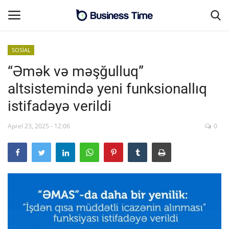
SOSİAL
“Əmək və məşğulluq”
Əsas səhifə
altsistemində yeni funksionallıq
MALİYYƏ-BİZNES
istifadəyə verildi
Əlaqə
Aprel 23, 2025 - 12:06
0
SƏNAYE-İNFRASTRUKTUR
CƏMİYYƏT
ENERGETİKA
SİYASƏT