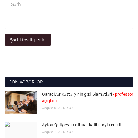
Şərhi təsdiq edin
SON XƏBƏRLƏR
Qaraciyər xəstəliyinin gizli əlamətləri
- professor
açıqladı
Avqust 8, 2026
0
Aytən Quliyeva mətbuat katibi təyin edildi
Avqust 7, 2026
0