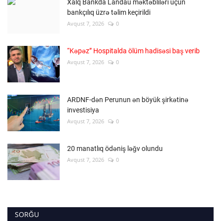
Xalq Bankda Landau məktəbliləri üçün
bankçılıq üzrə təlim keçirildi
Avqust 7, 2026
0
“Kəpəz” Hospitalda ölüm hadisəsi baş verib
Avqust 7, 2026
0
ARDNF-dən Perunun ən böyük şirkətinə
investisiya
Avqust 7, 2026
0
20 manatlıq ödəniş ləğv olundu
Avqust 7, 2026
0
SORĞU