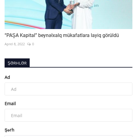
“PAŞA Kapital” beynəlxalq mükafatlara layiq görüldü
Aprel 8, 2022
0
ŞƏRHLƏR
Ad
Email
Şərh