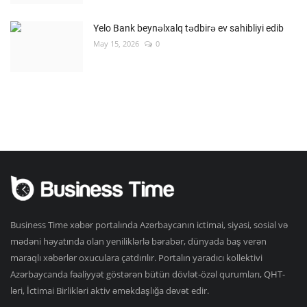
Yelo Bank beynəlxalq tədbirə ev sahibliyi edib
May 15, 2026
0
Business Time xəbər portalında Azərbaycanın ictimai, siyasi, sosial və
mədəni həyatında olan yeniliklərlə bərabər, dünyada baş verən
maraqlı xəbərlər oxuculara çatdırılır. Portalın yaradıcı kollektivi
Azərbaycanda fəaliyyət göstərən bütün dövlət-özəl qurumları, QHT-
ləri, İctimai Birlikləri aktiv əməkdaşlığa dəvət edir.