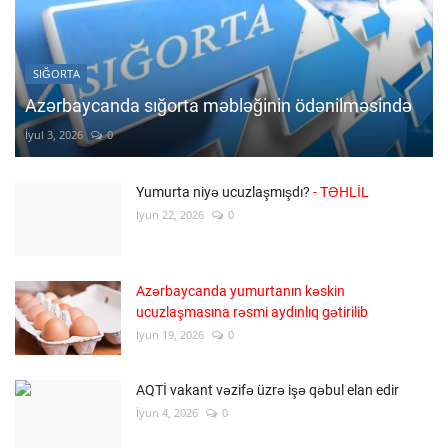
SIĞORTA
Azərbaycanda sığorta məbləğinin ödənilməsində
İyul 3, 2026
0
Yumurta niyə ucuzlaşmışdı?
- TƏHLİL
İyun 22, 2026
0
Azərbaycanda yumurtanın kəskin
ucuzlaşmasına rəsmi aydınlıq gətirilib
İyun 19, 2026
0
AQTİ vakant vəzifə üzrə işə qəbul elan edir
İyun 4, 2026
0