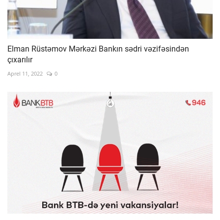
Elman Rüstəmov Mərkəzi Bankın sədri vəzifəsindən
çıxarılır
Aprel 11, 2022
0