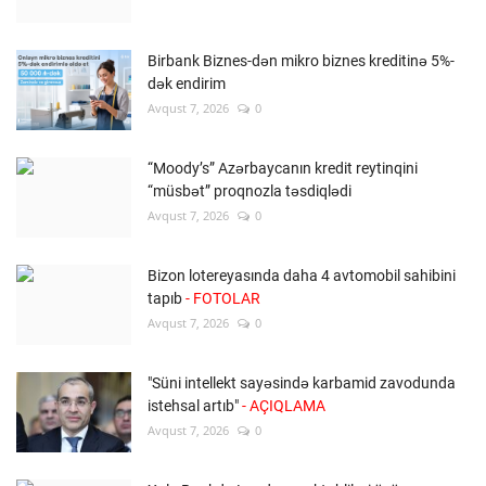
Birbank Biznes-dən mikro biznes kreditinə 5%-
dək endirim
Avqust 7, 2026
0
“Moody’s” Azərbaycanın kredit reytinqini
“müsbət” proqnozla təsdiqlədi
Avqust 7, 2026
0
Bizon lotereyasında daha 4 avtomobil sahibini
tapıb
- FOTOLAR
Avqust 7, 2026
0
"Süni intellekt sayəsində karbamid zavodunda
istehsal artıb"
- AÇIQLAMA
Avqust 7, 2026
0