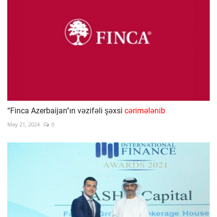
“Finca Azerbaijan"ın vəzifəli şəxsi
cərimələnib
May 21, 2024
0