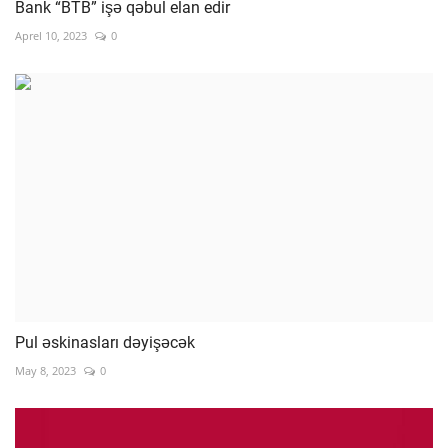
Bank “BTB” işə qəbul elan edir
Aprel 10, 2023
0
Pul əskinasları dəyişəcək
May 8, 2023
0