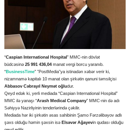
İDMAN
FORMULA 1
DÜNYA
ANALİTİKA
“
Caspian International Hospital
” MMC-nin dövlət
büdcəsinə
25 991 436,04
manat vergi borcu yaranıb.
Multimedia
“
BusinessTime
” "PostMedia"ya istinadən xəbər verir ki,
nizamnamə kapitalı 10 manat olan şirkətin qanuni təmsilçisi
Abbasov Cəbrayıl Neymət oğlu
dur.
Qeyd edək ki, yerli mediada “Caspian International Hospital”
MMC ilə yanaşı “
Arash Medical Company
” MMC-nin də adı
Səhiyyə Nazirliyinin tenderlərində çəkilir.
Mediada hər iki şirkətin əsas sahibinin Şamo Fərzəlibəyov adlı
şəxs olduğu həmin şəxsin isə
Elsəvər Ağayev
in qudası olduğu
qeyd edilir.