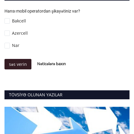
Hansı mobil operatordan şikayətiniz var?
Bakcell
Azercell
Nar
Nəticələrə baxın
səs verin
TÖVSIYƏ OLUNAN YAZILAR