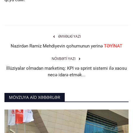
ƏVVƏLKI YAZI
Nazirdən Ramiz Mehdiyevin qohumunun yerinə
TƏYİNAT
NÖVBƏTI YAZI
İllüziyalar olmadan marketinq: KPI və sprint sistemi ilə xaosu
necə idarə etmək...
MÖVZUYA AID XƏBƏRLƏR