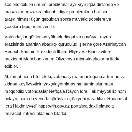
səsləndirdikləri ümumi problemlər ayrı-ayrılıqda dinlənilib və
məsələlər müzakirə olunub, digər problemlərin həllinin
araşdırılması üçün qəbuldan sonra müvafiq şöbələrə və
şəxslərə tapşırıqlar verilib.
Vətəndaşlar göstərilən yüksək diqqət və qayğıya, rayon
ərazisində aparılan abadlıq- quruculuq işlərinə görə Azərbaycan
Respublikasının Prezidenti İlham Əliyev və Birinci vitse-
prezident Mehriban xanım Əliyevaya minnətdarlıqlarını ifadə
ediblər.
Məlumat üçün bildirək ki, vətəndaş məmnunluğunu artırmaq və
xidmət keyfiyyətinin yaxşılaşdırılmasının təmin olunması
məqsədilə vətəndaşlar Neftçala Rayon İcra Hakimiyyəti ilə həm
onlayn, həm də yerində görüşlər üçün yeni yaradılan “Rəqəmsal
İcra Hakimiyyəti” https://rih.gov.az portalına daxil olmaqla
müraciət imkanı əldə edə bilərlər.