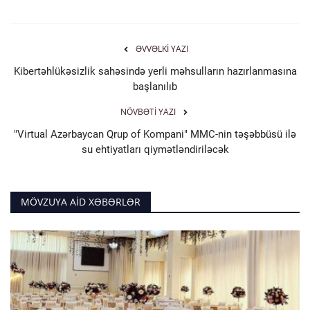
ƏVVƏLKI YAZI
Kibertəhlükəsizlik sahəsində yerli məhsulların hazırlanmasına
başlanılıb
NÖVBƏTI YAZI
"Virtual Azərbaycan Qrup of Kompani" MMC-nin təşəbbüsü ilə
su ehtiyatları qiymətləndiriləcək
MÖVZUYA AID XƏBƏRLƏR