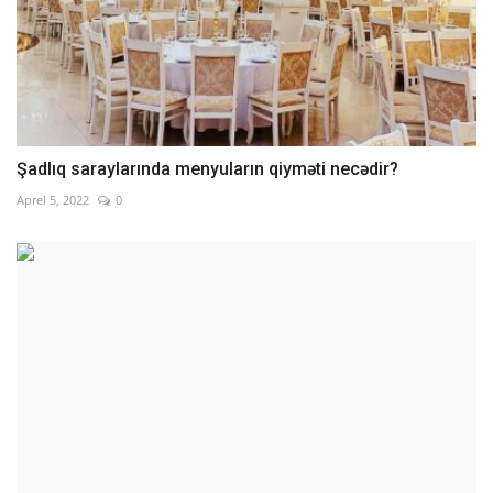
Şadlıq saraylarında menyuların qiyməti necədir?
Aprel 5, 2022
0