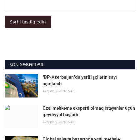
Şərhi təsdiq edin
SON XƏBƏRLƏR
"BP-Azerbaijan"da yerli işçilərin sayı
açıqlanıb
Avqust 6, 2026
0
Özəl məhkəmə eksperti olmaq istəyənlər üçün
qeydiyyat başladı
Avqust 6, 2026
0
Qlobal valyuta bazarında yeni mərhələ: