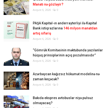
Manatı nə gözləyir?
Avqust 6, 2026
0
PAŞA Kapital-ın anderrayterliyi ilə Kapital
Bank istiqrazlarına
146 milyon manatdan
artıq sifariş
Avqust 6, 2026
0
“Gömrük Komitəsinin məktubunda yazılanlar
hüquq prinsiplərinin açıq pozulmasıdır”
Avqust 6, 2026
0
Azərbaycan kağızsız hökumət modelinə nə
zaman keçəcək?
Avqust 6, 2026
0
Bakıda ekspres avtobuslar niyə pulsuz
olmayacaq?