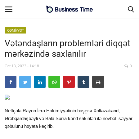
CƏMİYYƏT
Vətəndaşların problemləri diqqət
Əsas səhifə
mərkəzində saxlanılır
Əlaqə
Oct 13, 2023 - 14:18
0
MALİYYƏ-BİZNES
SƏNAYE-İNFRASTRUKTUR
CƏMİYYƏT
Neftçala Rayon İcra Hakimiyyətinin başçısı Xoltəzəkənd,
Ərəbqardaşbəyli və Bala Surra kənd sakinləri ilə növbəti səyyar
ENERGETİKA
qəbulunu həyata keçirib. ⠀
⠀ ⠀⠀⠀
SİYASƏT