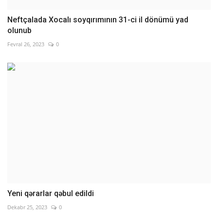
Neftçalada Xocalı soyqırımının 31-ci il dönümü yad
olunub
Fevral 26, 2023
0
Yeni qərarlar qəbul edildi
Dekabr 25, 2023
0