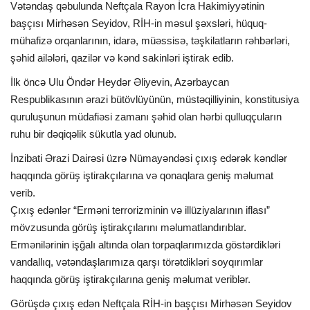
Vətəndaş qəbulunda Neftçala Rayon İcra Hakimiyyətinin
başçısı Mirhəsən Seyidov, RİH-in məsul şəxsləri, hüquq-
İDMAN
mühafizə orqanlarının, idarə, müəssisə, təşkilatların rəhbərləri,
şəhid ailələri, qazilər və kənd sakinləri iştirak edib.
FORMULA 1
İlk öncə Ulu Öndər Heydər Əliyevin, Azərbaycan
Respublikasının ərazi bütövlüyünün, müstəqilliyinin, konstitusiya
DÜNYA
quruluşunun müdafiəsi zamanı şəhid olan hərbi qulluqçuların
ruhu bir dəqiqəlik sükutla yad olunub.
ANALİTİKA
İnzibati Ərazi Dairəsi üzrə Nümayəndəsi çıxış edərək kəndlər
Multimedia
haqqında görüş iştirakçılarına və qonaqlara geniş məlumat
verib.
Çıxış edənlər “Erməni terrorizminin və illüziyalarının iflası”
mövzusunda görüş iştirakçılarını məlumatlandırıblar.
Ermənilərinin işğalı altında olan torpaqlarımızda göstərdikləri
vandallıq, vətəndaşlarımıza qarşı törətdikləri soyqırımlar
haqqında görüş iştirakçılarına geniş məlumat veriblər.
Görüşdə çıxış edən Neftçala RİH-in başçısı Mirhəsən Seyidov