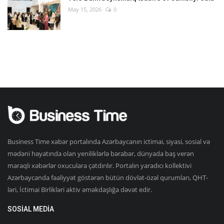
May 15, 2026
0
Business Time xəbər portalında Azərbaycanın ictimai, siyasi, sosial və
mədəni həyatında olan yeniliklərlə bərabər, dünyada baş verən
maraqlı xəbərlər oxuculara çatdırılır. Portalın yaradıcı kollektivi
Azərbaycanda fəaliyyət göstərən bütün dövlət-özəl qurumları, QHT-
ləri, İctimai Birlikləri aktiv əməkdaşlığa dəvət edir.
SOSIAL MEDIA