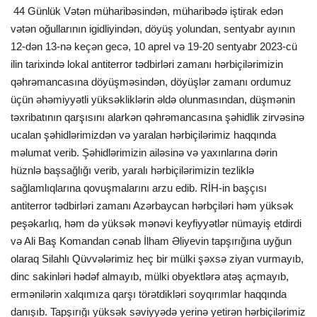
44 Günlük Vətən müharibəsindən, müharibədə iştirak edən
vətən oğullarının igidliyindən, döyüş yolundan, sentyabr ayının
12-dən 13-nə keçən gecə, 10 aprel və 19-20 sentyabr 2023-cü
ilin tarixində lokal antiterror tədbirləri zamanı hərbiçilərimizin
qəhrəmancasına döyüşməsindən, döyüşlər zamanı ordumuz
üçün əhəmiyyətli yüksəkliklərin əldə olunmasından, düşmənin
təxribatının qarşısını alarkən qəhrəmancasına şəhidlik zirvəsinə
ucalan şəhidlərimizdən və yaralan hərbiçilərimiz haqqında
məlumat verib. Şəhidlərimizin ailəsinə və yaxınlarına dərin
hüznlə başsağlığı verib, yaralı hərbiçilərimizin tezliklə
sağlamlıqlarına qovuşmalarını arzu edib. RİH-in başçısı
antiterror tədbirləri zamanı Azərbaycan hərbçiləri həm yüksək
peşəkarlıq, həm də yüksək mənəvi keyfiyyətlər nümayiş etdirdi
və Ali Baş Komandan cənab İlham Əliyevin tapşırığına uyğun
olaraq Silahlı Qüvvələrimiz heç bir mülki şəxsə ziyan vurmayıb,
dinc sakinləri hədəf almayıb, mülki obyektlərə atəş açmayıb,
ermənilərin xalqımıza qarşı törətdikləri soyqırımlar haqqında
danışıb. Tapşırığı yüksək səviyyədə yerinə yetirən hərbiçilərimiz