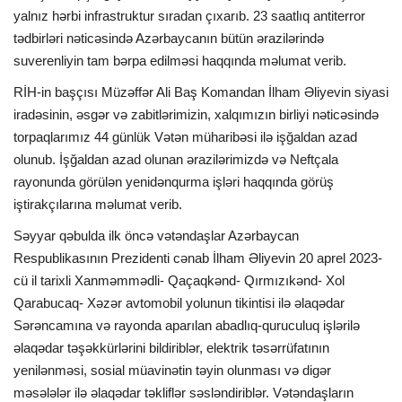
yalnız hərbi infrastruktur sıradan çıxarıb. 23 saatlıq antiterror
tədbirləri nəticəsində Azərbaycanın bütün ərazilərində
suverenliyin tam bərpa edilməsi haqqında məlumat verib.
RİH-in başçısı Müzəffər Ali Baş Komandan İlham Əliyevin siyasi
iradəsinin, əsgər və zabitlərimizin, xalqımızın birliyi nəticəsində
torpaqlarımız 44 günlük Vətən müharibəsi ilə işğaldan azad
olunub. İşğaldan azad olunan ərazilərimizdə və Neftçala
rayonunda görülən yenidənqurma işləri haqqında görüş
iştirakçılarına məlumat verib.
Səyyar qəbulda ilk öncə vətəndaşlar Azərbaycan
Respublikasının Prezidenti cənab İlham Əliyevin 20 aprel 2023-
cü il tarixli Xanməmmədli- Qaçaqkənd- Qırmızıkənd- Xol
Qarabucaq- Xəzər avtomobil yolunun tikintisi ilə əlaqədar
Sərəncamına və rayonda aparılan abadlıq-quruculuq işlərilə
əlaqədar təşəkkürlərini bildiriblər, elektrik təsərrüfatının
yenilənməsi, sosial müavinətin təyin olunması və digər
məsələlər ilə əlaqədar təkliflər səsləndiriblər. Vətəndaşların