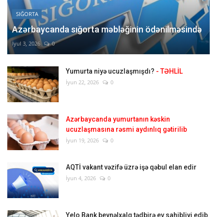
SIĞORTA
Azərbaycanda sığorta məbləğinin ödənilməsində
İyul 3, 2026
0
Yumurta niyə ucuzlaşmışdı?
- TƏHLİL
İyun 22, 2026
0
Azərbaycanda yumurtanın kəskin
ucuzlaşmasına rəsmi aydınlıq gətirilib
İyun 19, 2026
0
AQTİ vakant vəzifə üzrə işə qəbul elan edir
İyun 4, 2026
0
Yelo Bank beynəlxalq tədbirə ev sahibliyi edib