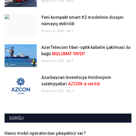
Avqust 6, 2026
0
Yeni kompakt smart #2 modelinin dizaynı
nümayiş etdirilib
Avqust 6, 2026
0
AzerTelecom fiber-optik kabelin çəkilməsi ilə
bağlı
MƏLUMAT YAYDI!
Avqust 6, 2026
0
Azərbaycan İnvestisiya Holdinqinin
səlahiyyətləri
AZCON-a verildi
Avqust 6, 2026
0
SORĞU
Hansı mobil operatordan şikayətiniz var?