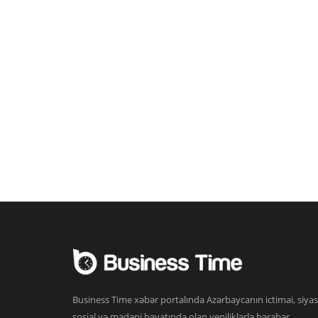
Business Time xəbər portalında Azərbaycanın ictimai, siyas
sosial və mədəni həyatında olan yeniliklərlə bərabər,