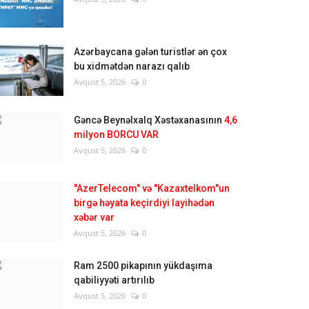
Azərbaycana gələn turistlər ən çox
bu xidmətdən narazı qalıb
Avqust 5, 2026
0
Gəncə Beynəlxalq Xəstəxanasının
4,6
milyon BORCU VAR
Avqust 5, 2026
0
"AzerTelecom" və "Kazaxtelkom"un
birgə həyata keçirdiyi layihədən
xəbər var
Avqust 5, 2026
0
Ram 2500 pikapının yükdaşıma
qabiliyyəti artırılıb
Avqust 5, 2026
0