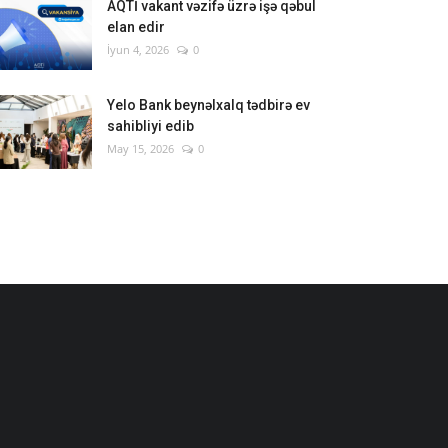
AQTİ vakant vəzifə üzrə işə qəbul
elan edir
İyun 4, 2026
0
Yelo Bank beynəlxalq tədbirə ev
sahibliyi edib
May 15, 2026
0