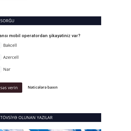
SORĞU
ansı mobil operatordan şikayətiniz var?
Bakcell
Azercell
Nar
Nəticələrə baxın
səs verin
TÖVSIYƏ OLUNAN YAZILAR