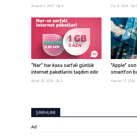
Avqust 5, 2025
0
Oct 8, 2024
“Nar” hər kəsə sərfəli günlük
"Apple" son 
internet paketlərini təqdim edir
smartfon ba
Aprel 29, 2024
0
Yanvar 17, 2026
ŞƏRHLƏR
Ad