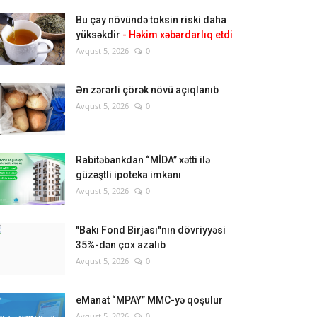
Bu çay növündə toksin riski daha
yüksəkdir
- Həkim xəbərdarlıq etdi
Avqust 5, 2026
0
Ən zərərli çörək növü açıqlanıb
Avqust 5, 2026
0
Rabitəbankdan “MİDA” xətti ilə
güzəştli ipoteka imkanı
Avqust 5, 2026
0
"Bakı Fond Birjası"nın dövriyyəsi
35%-dən çox azalıb
Avqust 5, 2026
0
eManat “MPAY” MMC-yə qoşulur
Avqust 5, 2026
0