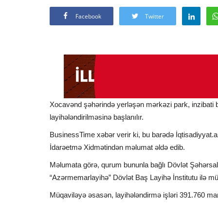
Facebook
Twitter
Xocavənd şəhərində yerləşən mərkəzi park, inzibati 
layihələndirilməsinə başlanılır.
BusinessTime xəbər verir ki, bu barədə İqtisadiyyat.
İdarəetmə Xidmətindən məlumat əldə edib.
Məlumata görə, qurum bununla bağlı Dövlət Şəhərsalm
“Azərmemarlayihə” Dövlət Baş Layihə İnstitutu ilə mü
Müqaviləyə əsasən, layihələndirmə işləri 391.760 ma