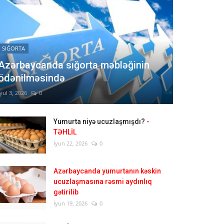
SIĞORTA
Azərbaycanda sığorta məbləğinin
ödənilməsində
İyul 3, 2026
0
Yumurta niyə ucuzlaşmışdı?
-
TƏHLİL
İyun 22, 2026
0
Azərbaycanda yumurtanın kəskin
ucuzlaşmasına rəsmi aydınlıq
gətirilib
İyun 19, 2026
0