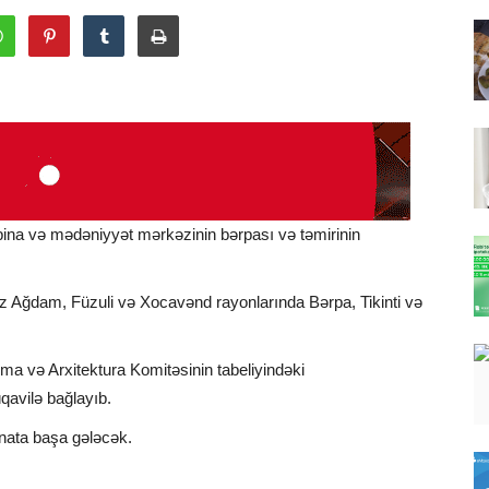
bina və mədəniyyət mərkəzinin bərpası və təmirinin
az Ağdam, Füzuli və Xocavənd rayonlarında Bərpa, Tikinti və
a və Arxitektura Komitəsinin tabeliyindəki
qavilə bağlayıb.
nata başa gələcək.