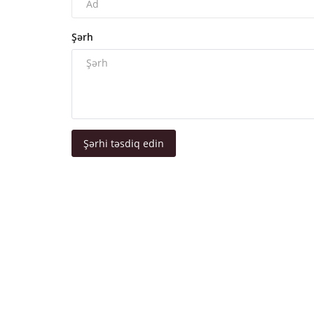
Şərh
Şərhi təsdiq edin