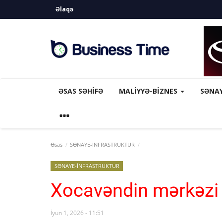
Əlaqə
ƏSAS SƏHIFƏ
MALİYYƏ-BİZNES
SƏNA
Əsas
SƏNAYE-İNFRASTRUKTUR
SƏNAYE-İNFRASTRUKTUR
Xocavəndin mərkəzi 
İyun 1, 2026 - 11:51