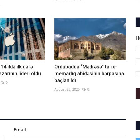
0
H
14 ildə ilk dəfə
Ordubadda “Mədrəsə” tarix-
zarının lideri oldu
memarlıq abidəsinin bərpasına
başlanıldı
0
Avqust 28, 2025
0
Email