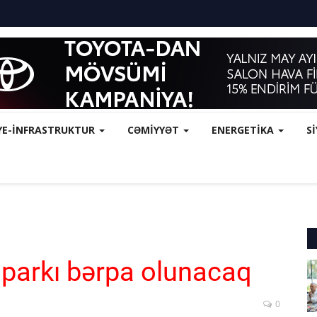
YE-İNFRASTRUKTUR
CƏMİYYƏT
ENERGETİKA
S
parkı bərpa olunacaq
0