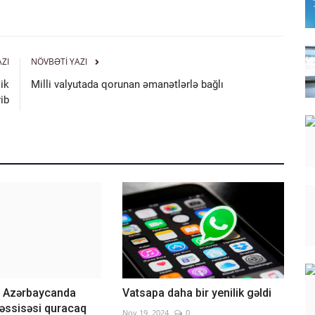
AZI
NÖVBƏTI YAZI
ik
Milli valyutada qorunan əmanətlərlə bağlı
ib
l Azərbaycanda
Vatsapa daha bir yenilik gəldi
əssisəsi quracaq
Nov 19, 2024
0