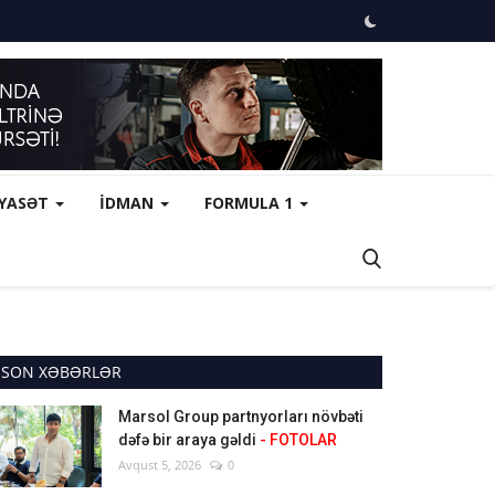
İYASƏT
İDMAN
FORMULA 1
SON XƏBƏRLƏR
Marsol Group partnyorları növbəti
dəfə bir araya gəldi
- FOTOLAR
Avqust 5, 2026
0