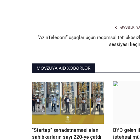
ƏVVƏLKI Y
“AzInTelecom” uşaqlar üçün rəqəmsal təhlükəsizl
sessiyası keçir
MÖVZUYA AID XƏBƏRLƏR
“Startap” şəhadətnaməsi alan
BYD gələn i
sahibkarların sayı 220-yə çatdı
istehsal mü