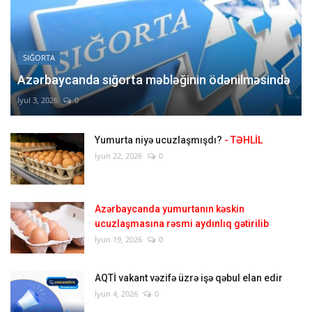
SIĞORTA
Azərbaycanda sığorta məbləğinin ödənilməsində
İyul 3, 2026
0
Yumurta niyə ucuzlaşmışdı?
- TƏHLİL
İyun 22, 2026
0
Azərbaycanda yumurtanın kəskin
ucuzlaşmasına rəsmi aydınlıq gətirilib
İyun 19, 2026
0
AQTİ vakant vəzifə üzrə işə qəbul elan edir
İyun 4, 2026
0