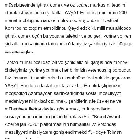
müsabiqəsində iştirak etmək və öz ticarət markasını təqdim
etmək istəyən bütün şirkətlər YAŞAT Fonduna minimum 200
manat məbləğində ianə etməli və ödəniş qəbzini Təşkilat
Komitəsinə təqdim etməlidirlər. Qeyd edək ki, milli müsabiqədə
iştirak etmək üçün bu yeganə tələbdir və bu şərti yerinə yetirən
şirkətlər müsabiqədə tamamilə ödənişsiz şəkildə iştirak hüququ
qazanacaqlar.
“Vətən müharibəsi qaziləri və şəhid ailələri qarşısında mənəvi
öhdəliyimizi yerinə yetirmək hər birimizin vətəndaşlıq borcudur.
Biz inanırıq ki, sahibkarlar bu təşəbbüsə fəal şəkildə qoşularaq
YAŞAT Fonduna dəstək göstərəcəklər. Əməkdaşlığımızın
məqsədləri Azərbaycan sahibkarlığında sosial məsuliyyət
mədəniyyətini inkişaf etdirmək, şəhidlərin ailə üzvlərinə və
müharibə əlillərinə dəstək göstərmək, milli brendlərin
sosialyönümlü imicini gücləndirmək və 8-ci “Brand Award
Azerbaijan 2026” platformasının humanitar və vətəndaş
məsuliyyəti missiyasını genişləndirməkdir”, - deyə Telman