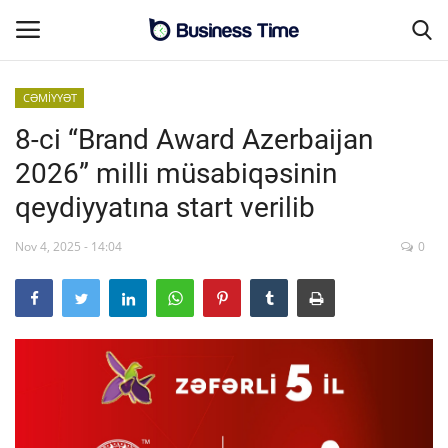
CƏMİYYƏT
8-ci “Brand Award Azerbaijan
Əsas səhifə
2026” milli müsabiqəsinin
Əlaqə
qeydiyyatına start verilib
MALİYYƏ-BİZNES
Nov 4, 2025 - 14:04
0
SƏNAYE-İNFRASTRUKTUR
CƏMİYYƏT
ENERGETİKA
SİYASƏT