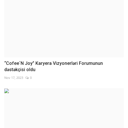
“Cofee`N Joy” Karyera Vizyonerləri Forumunun
dəstəkçisi oldu
Nov 17, 2023
0