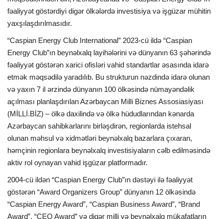
fəaliyyət göstərdiyi digər ölkələrdə investisiya və işgüzar mühitin
yaxşılaşdırılmasıdır.
“Caspian Energy Club International” 2023-cü ildə “Caspian
Energy Club”ın beynəlxalq layihələrini və dünyanın 63 şəhərində
fəaliyyət göstərən xarici ofisləri vahid standartlar əsasında idarə
etmək məqsədilə yaradılıb. Bu strukturun nəzdində idarə olunan
və yaxın 7 il ərzində dünyanın 100 ölkəsində nümayəndəlik
açılması planlaşdırılan Azərbaycan Milli Biznes Assosiasiyası
(MİLLİ.BİZ) – ölkə daxilində və ölkə hüdudlarından kənarda
Azərbaycan sahibkarlarını birləşdirən, regionlarda istehsal
olunan məhsul və xidmətləri beynəlxalq bazarlara çıxaran,
həmçinin regionlara beynəlxalq investisiyaların cəlb edilməsində
aktiv rol oynayan vahid işgüzar platformadır.
2004-cü ildən “Caspian Energy Club”ın dəstəyi ilə fəaliyyət
göstərən “Award Organizers Group” dünyanın 12 ölkəsində
“Caspian Energy Award”, “Caspian Business Award”, “Brand
Award”, “CEO Award” və digər milli və beynəlxalq mükafatların