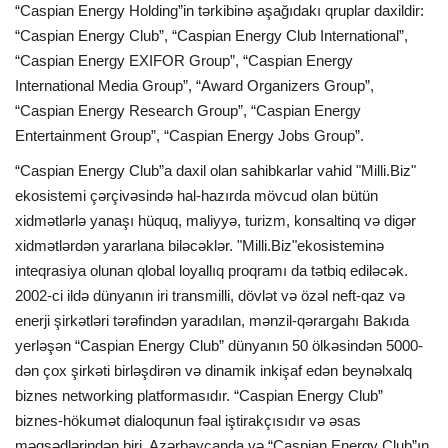
“Caspian Energy Holding”in tərkibinə aşağıdakı qruplar daxildir:
“Caspian Energy Club”, “Caspian Energy Club International”,
“Caspian Energy EXIFOR Group”, “Caspian Energy
International Media Group”, “Award Organizers Group”,
“Caspian Energy Research Group”, “Caspian Energy
Entertainment Group”, “Caspian Energy Jobs Group”.
“Caspian Energy Club”a daxil olan sahibkarlar vahid "Milli.Biz"
ekosistemi çərçivəsində hal-hazırda mövcud olan bütün
xidmətlərlə yanaşı hüquq, maliyyə, turizm, konsaltinq və digər
xidmətlərdən yararlana biləcəklər. "Milli.Biz"ekosisteminə
inteqrasiya olunan qlobal loyallıq proqramı da tətbiq ediləcək.
2002-ci ildə dünyanın iri transmilli, dövlət və özəl neft-qaz və
enerji şirkətləri tərəfindən yaradılan, mənzil-qərargahı Bakıda
yerləşən “Caspian Energy Club” dünyanın 50 ölkəsindən 5000-
dən çox şirkəti birləşdirən və dinamik inkişaf edən beynəlxalq
biznes networking platformasıdır. “Caspian Energy Club”
biznes-hökumət dialoqunun fəal iştirakçısıdır və əsas
məqsədlərindən biri, Azərbaycanda və “Caspian Energy Club”ın