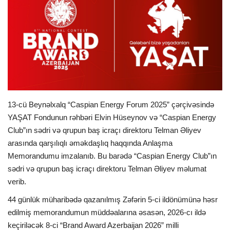
İDMAN
FORMULA 1
DÜNYA
ANALİTİKA
13-cü Beynəlxalq “Caspian Energy Forum 2025” çərçivəsində
YAŞAT Fondunun rəhbəri Elvin Hüseynov və “Caspian Energy
Multimedia
Club”ın sədri və qrupun baş icraçı direktoru Telman Əliyev
arasında qarşılıqlı əməkdaşlıq haqqında Anlaşma
Memorandumu imzalanıb. Bu barədə “Caspian Energy Club”ın
sədri və qrupun baş icraçı direktoru Telman Əliyev məlumat
verib.
44 günlük müharibədə qazanılmış Zəfərin 5-ci ildönümünə həsr
edilmiş memorandumun müddəalarına əsasən, 2026-cı ildə
keçiriləcək 8-ci “Brand Award Azerbaijan 2026” milli