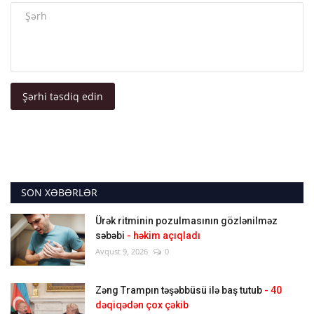
Şərhi təsdiq edin
SON XƏBƏRLƏR
Ürək ritminin pozulmasının gözlənilməz
səbəbi
- həkim açıqladı
Avqust 9, 2026
0
Zəng Trampın təşəbbüsü ilə baş tutub
- 40
dəqiqədən çox çəkib