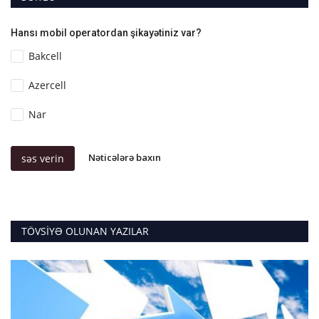
Hansı mobil operatordan şikayətiniz var?
Bakcell
Azercell
Nar
Nəticələrə baxın
səs verin
TÖVSIYƏ OLUNAN YAZILAR