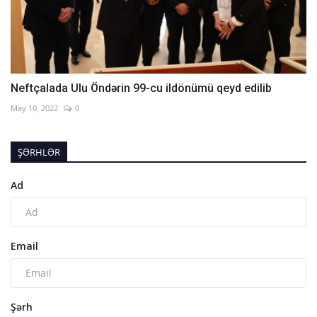
Neftçalada Ulu Öndərin 99-cu ildönümü qeyd edilib
May 10, 2022
0
ŞƏRHLƏR
Ad
Email
Şərh