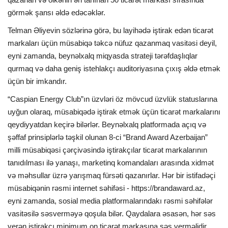
görmək şansı əldə edəcəklər.
Telman Əliyevin sözlərinə görə, bu layihədə iştirak edən ticarət
markaları üçün müsabiqə təkcə nüfuz qazanmaq vasitəsi deyil,
eyni zamanda, beynəlxalq miqyasda strateji tərəfdaşlıqlar
qurmaq və daha geniş istehlakçı auditoriyasına çıxış əldə etmək
üçün bir imkandır.
“Caspian Energy Club”ın üzvləri öz mövcud üzvlük statuslarına
uyğun olaraq, müsabiqədə iştirak etmək üçün ticarət markalarını
qeydiyyatdan keçirə bilərlər. Beynəlxalq platformada açıq və
şəffaf prinsiplərlə təşkil olunan 8-ci “Brand Award Azerbaijan”
milli müsabiqəsi çərçivəsində iştirakçılar ticarət markalarının
tanıdılması ilə yanaşı, marketinq komandaları arasında xidmət
və məhsullar üzrə yarışmaq fürsəti qazanırlar. Hər bir istifadəçi
müsabiqənin rəsmi internet səhifəsi - https://brandaward.az,
eyni zamanda, sosial media platformalarındakı rəsmi səhifələr
vasitəsilə səsverməyə qoşula bilər. Qaydalara əsasən, hər səs
verən iştirakçı minimum on ticarət markasına səs verməlidir.