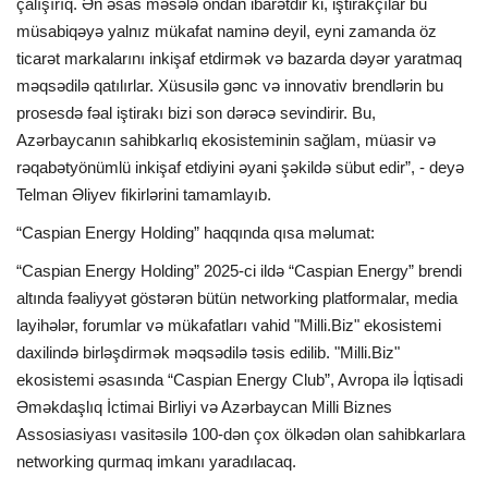
çalışırıq. Ən əsas məsələ ondan ibarətdir ki, iştirakçılar bu
müsabiqəyə yalnız mükafat naminə deyil, eyni zamanda öz
ticarət markalarını inkişaf etdirmək və bazarda dəyər yaratmaq
məqsədilə qatılırlar. Xüsusilə gənc və innovativ brendlərin bu
prosesdə fəal iştirakı bizi son dərəcə sevindirir. Bu,
Azərbaycanın sahibkarlıq ekosisteminin sağlam, müasir və
rəqabətyönümlü inkişaf etdiyini əyani şəkildə sübut edir”, - deyə
Telman Əliyev fikirlərini tamamlayıb.
“Caspian Energy Holding” haqqında qısa məlumat:
“Caspian Energy Holding” 2025-ci ildə “Caspian Energy” brendi
altında fəaliyyət göstərən bütün networking platformalar, media
layihələr, forumlar və mükafatları vahid "Milli.Biz" ekosistemi
daxilində birləşdirmək məqsədilə təsis edilib. "Milli.Biz"
ekosistemi əsasında “Caspian Energy Club”, Avropa ilə İqtisadi
Əməkdaşlıq İctimai Birliyi və Azərbaycan Milli Biznes
Assosiasiyası vasitəsilə 100-dən çox ölkədən olan sahibkarlara
networking qurmaq imkanı yaradılacaq.