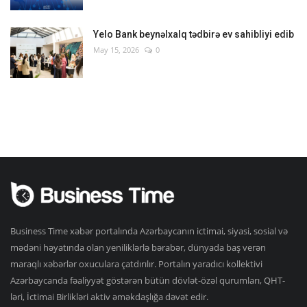
Yelo Bank beynəlxalq tədbirə ev sahibliyi edib
May 15, 2026
0
Business Time xəbər portalında Azərbaycanın ictimai, siyasi, sosial və
mədəni həyatında olan yeniliklərlə bərabər, dünyada baş verən
maraqlı xəbərlər oxuculara çatdırılır. Portalın yaradıcı kollektivi
Azərbaycanda fəaliyyət göstərən bütün dövlət-özəl qurumları, QHT-
ləri, İctimai Birlikləri aktiv əməkdaşlığa dəvət edir.