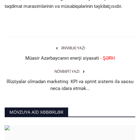
təqdimat mərasimlərinin və müsabiqələrinin təşkilatçısıdır.
ƏVVƏLKI YAZI
Müasir Azərbaycanın enerji siyasəti
- ŞƏRH
NÖVBƏTI YAZI
İllüziyalar olmadan marketinq: KPI və sprint sistemi ilə xaosu
necə idarə etmək...
MÖVZUYA AID XƏBƏRLƏR