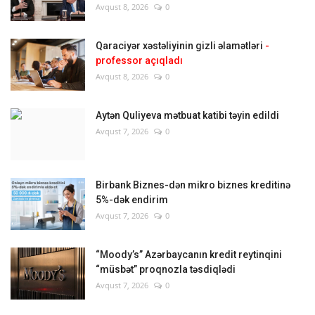
Avqust 8, 2026
0
Qaraciyər xəstəliyinin gizli əlamətləri
-
professor açıqladı
Avqust 8, 2026
0
Aytən Quliyeva mətbuat katibi təyin edildi
Avqust 7, 2026
0
Birbank Biznes-dən mikro biznes kreditinə
5%-dək endirim
Avqust 7, 2026
0
“Moody’s” Azərbaycanın kredit reytinqini
“müsbət” proqnozla təsdiqlədi
Avqust 7, 2026
0