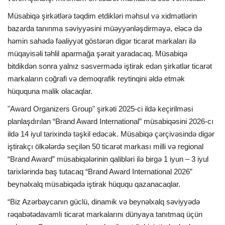
Müsabiqə şirkətlərə təqdim etdikləri məhsul və xidmətlərin
bazarda tanınma səviyyəsini müəyyənləşdirməyə, eləcə də
həmin sahədə fəaliyyət göstərən digər ticarət markaları ilə
müqayisəli təhlil aparmağa şərait yaradacaq. Müsabiqə
bitdikdən sonra yalnız səsvermədə iştirak edən şirkətlər ticarət
markaların coğrafi və demoqrafik reytinqini əldə etmək
hüququna malik olacaqlar.
"Award Organizers Group" şirkəti 2025-ci ildə keçirilməsi
planlaşdırılan “Brand Award International” müsabiqəsini 2026-cı
ildə 14 iyul tarixində təşkil edəcək. Müsabiqə çərçivəsində digər
iştirakçı ölkələrdə seçilən 50 ticarət markası milli və regional
“Brand Award” müsabiqələrinin qalibləri ilə birgə 1 iyun – 3 iyul
tarixlərində baş tutacaq “Brand Award International 2026”
beynəlxalq müsabiqədə iştirak hüququ qazanacaqlar.
“Biz Azərbaycanın güclü, dinamik və beynəlxalq səviyyədə
rəqabətədavamlı ticarət markalarını dünyaya tanıtmaq üçün