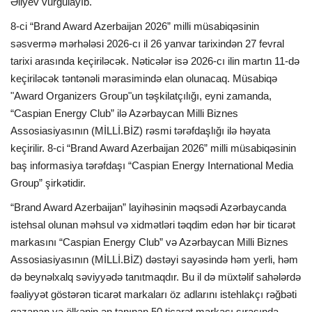
Əliyev vurğulayıb.
8-ci “Brand Award Azerbaijan 2026” milli müsabiqəsinin
səsvermə mərhələsi 2026-cı il 26 yanvar tarixindən 27 fevral
tarixi arasında keçiriləcək. Nəticələr isə 2026-cı ilin martın 11-də
keçiriləcək təntənəli mərasimində elan olunacaq. Müsabiqə
"Award Organizers Group"un təşkilatçılığı, eyni zamanda,
“Caspian Energy Club” ilə Azərbaycan Milli Biznes
Assosiasiyasının (MİLLİ.BİZ) rəsmi tərəfdaşlığı ilə həyata
keçirilir. 8-ci “Brand Award Azerbaijan 2026” milli müsabiqəsinin
baş informasiya tərəfdaşı “Caspian Energy International Media
Group” şirkətidir.
“Brand Award Azerbaijan” layihəsinin məqsədi Azərbaycanda
istehsal olunan məhsul və xidmətləri təqdim edən hər bir ticarət
markasını “Caspian Energy Club” və Azərbaycan Milli Biznes
Assosiasiyasının (MİLLİ.BİZ) dəstəyi sayəsində həm yerli, həm
də beynəlxalq səviyyədə tanıtmaqdır. Bu il də müxtəlif sahələrdə
fəaliyyət göstərən ticarət markaları öz adlarını istehlakçı rəğbəti
qazanan və ölkənin ən tanınan 50 ticarət markası sırasında