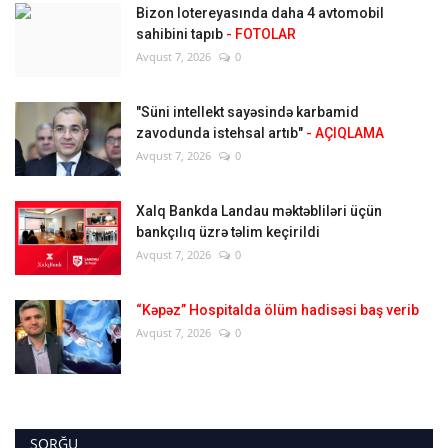
Bizon lotereyasında daha 4 avtomobil
sahibini tapıb
- FOTOLAR
Avqust 7, 2026
0
"Süni intellekt sayəsində karbamid
zavodunda istehsal artıb"
- AÇIQLAMA
Avqust 7, 2026
0
Xalq Bankda Landau məktəbliləri üçün
bankçılıq üzrə təlim keçirildi
Avqust 7, 2026
0
“Kəpəz” Hospitalda ölüm hadisəsi baş verib
Avqust 7, 2026
0
SORĞU