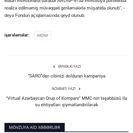
edilən investorlarla bərabər ARDNF-in də investisiya portfelində
realizə edilməmiş müvəqqəti geriləmələrlə müşahidə olunub", -
deyə Fondun açıqlamasında qeyd olunub.
işarələmələr:
ARDNF
ƏVVƏLKI YAZI
“SARO”dan cibinizi dolduran kampaniya
NÖVBƏTI YAZI
"Virtual Azərbaycan Qrup of Kompani" MMC-nin təşəbbüsü ilə
su ehtiyatları qiymətləndiriləcək
MÖVZUYA AID XƏBƏRLƏR