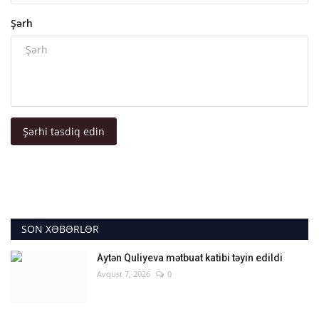
Şərh
Şərhi təsdiq edin
SON XƏBƏRLƏR
Aytən Quliyeva mətbuat katibi təyin edildi
Avqust 7, 2026
0