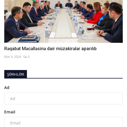
Rəqabət Məcəlləsinə dair müzakirələr aparılıb
Mar 4, 2024
0
ŞƏRHLƏR
Ad
Email