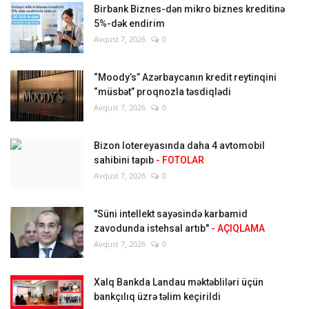
Birbank Biznes-dən mikro biznes kreditinə
5%-dək endirim
Avqust 7, 2026
0
“Moody’s” Azərbaycanın kredit reytinqini
“müsbət” proqnozla təsdiqlədi
Avqust 7, 2026
0
Bizon lotereyasında daha 4 avtomobil
sahibini tapıb
- FOTOLAR
Avqust 7, 2026
0
"Süni intellekt sayəsində karbamid
zavodunda istehsal artıb"
- AÇIQLAMA
Avqust 7, 2026
0
Xalq Bankda Landau məktəbliləri üçün
bankçılıq üzrə təlim keçirildi