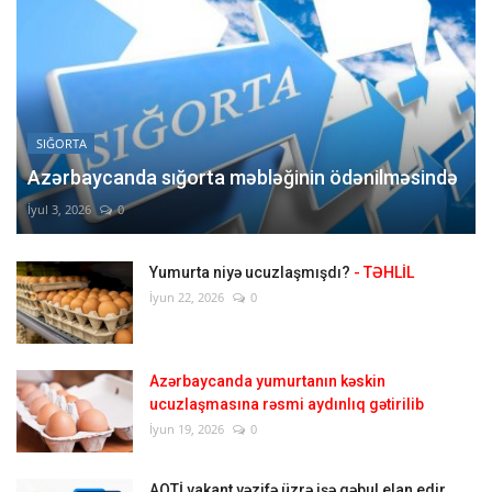
SIĞORTA
Azərbaycanda sığorta məbləğinin ödənilməsində
İyul 3, 2026
0
Yumurta niyə ucuzlaşmışdı?
- TƏHLİL
İyun 22, 2026
0
Azərbaycanda yumurtanın kəskin
ucuzlaşmasına rəsmi aydınlıq gətirilib
İyun 19, 2026
0
AQTİ vakant vəzifə üzrə işə qəbul elan edir