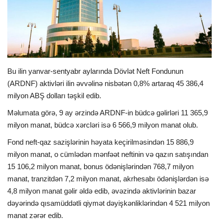
İDMAN
FORMULA 1
DÜNYA
Bu ilin yanvar-sentyabr aylarında Dövlət Neft Fondunun
(ARDNF) aktivləri ilin əvvəlinə nisbətən 0,8% artaraq 45 386,4
milyon ABŞ dolları təşkil edib.
ANALİTİKA
Məlumata görə, 9 ay ərzində ARDNF-in büdcə gəlirləri 11 365,9
Multimedia
milyon manat, büdcə xərcləri isə 6 566,9 milyon manat olub.
Fond neft-qaz sazişlərinin həyata keçirilməsindən 15 886,9
milyon manat, o cümlədən mənfəət neftinin və qazın satışından
15 106,2 milyon manat, bonus ödənişlərindən 768,7 milyon
manat, tranzitdən 7,2 milyon manat, akrhesabı ödənişlərdən isə
4,8 milyon manat gəlir əldə edib, əvəzində aktivlərinin bazar
dəyərində qısamüddətli qiymət dəyişkənliklərindən 4 521 milyon
manat zərər edib.