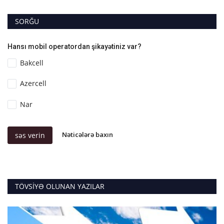
SORĞU
Hansı mobil operatordan şikayətiniz var?
Bakcell
Azercell
Nar
Nəticələrə baxın
səs verin
TÖVSIYƏ OLUNAN YAZILAR