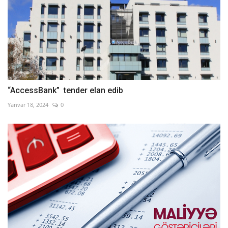
“AccessBank” tender elan edib
Yanvar 18, 2024
0