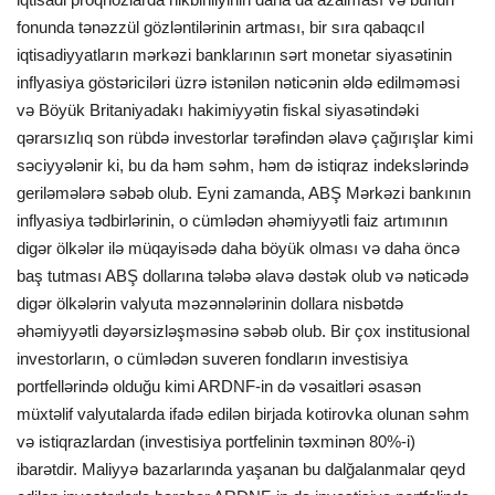
fonunda tənəzzül gözləntilərinin artması, bir sıra qabaqcıl
iqtisadiyyatların mərkəzi banklarının sərt monetar siyasətinin
inflyasiya göstəriciləri üzrə istənilən nəticənin əldə edilməməsi
və Böyük Britaniyadakı hakimiyyətin fiskal siyasətindəki
qərarsızlıq son rübdə investorlar tərəfindən əlavə çağırışlar kimi
səciyyələnir ki, bu da həm səhm, həm də istiqraz indekslərində
geriləmələrə səbəb olub. Eyni zamanda, ABŞ Mərkəzi bankının
inflyasiya tədbirlərinin, o cümlədən əhəmiyyətli faiz artımının
digər ölkələr ilə müqayisədə daha böyük olması və daha öncə
baş tutması ABŞ dollarına tələbə əlavə dəstək olub və nəticədə
digər ölkələrin valyuta məzənnələrinin dollara nisbətdə
əhəmiyyətli dəyərsizləşməsinə səbəb olub. Bir çox institusional
investorların, o cümlədən suveren fondların investisiya
portfellərində olduğu kimi ARDNF-in də vəsaitləri əsasən
müxtəlif valyutalarda ifadə edilən birjada kotirovka olunan səhm
və istiqrazlardan (investisiya portfelinin təxminən 80%-i)
ibarətdir. Maliyyə bazarlarında yaşanan bu dalğalanmalar qeyd