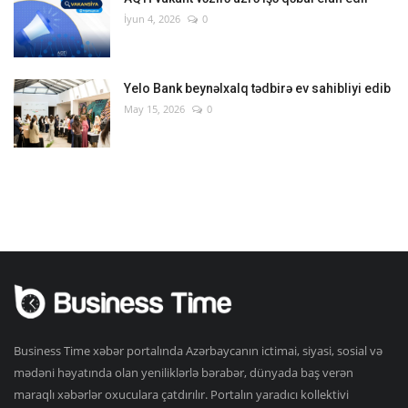
İyun 4, 2026
0
Yelo Bank beynəlxalq tədbirə ev sahibliyi edib
May 15, 2026
0
Business Time xəbər portalında Azərbaycanın ictimai, siyasi, sosial və
mədəni həyatında olan yeniliklərlə bərabər, dünyada baş verən
maraqlı xəbərlər oxuculara çatdırılır. Portalın yaradıcı kollektivi