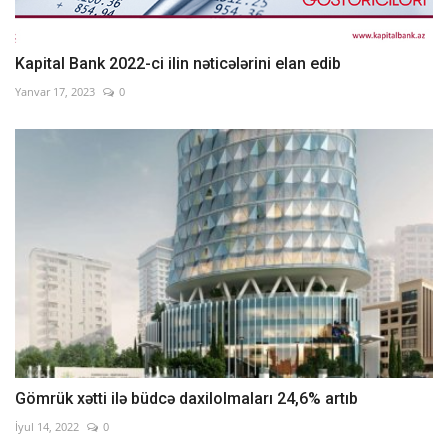
Kapital Bank 2022-ci ilin nəticələrini elan edib
Yanvar 17, 2023
0
Gömrük xətti ilə büdcə daxilolmaları 24,6% artıb
İyul 14, 2022
0