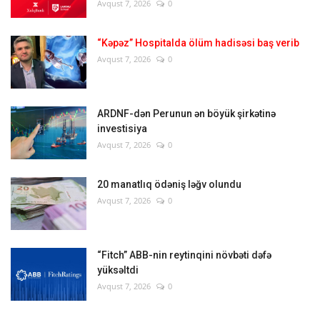
Avqust 7, 2026
0
“Kəpəz” Hospitalda ölüm hadisəsi baş verib
Avqust 7, 2026
0
ARDNF-dən Perunun ən böyük şirkətinə
investisiya
Avqust 7, 2026
0
20 manatlıq ödəniş ləğv olundu
Avqust 7, 2026
0
“Fitch” ABB-nin reytinqini növbəti dəfə
yüksəltdi
Avqust 7, 2026
0