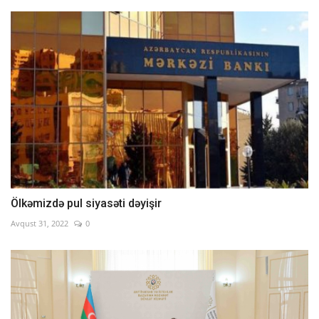
Ölkəmizdə pul siyasəti dəyişir
Avqust 31, 2022
0