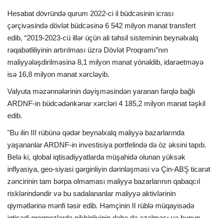
Hesabat dövründə qurum 2022-ci il büdcəsinin icrası
çərçivəsində dövlət büdcəsinə 6 542 milyon manat transfert
edib, “2019-2023-cü illər üçün ali təhsil sisteminin beynəlxalq
rəqabətliliyinin artırılması üzrə Dövlət Proqramı”nın
maliyyələşdirilməsinə 8,1 milyon manat yönəldib, idarəetməyə
isə 16,8 milyon manat xərcləyib.
Valyuta məzənnələrinin dəyişməsindən yaranan fərqlə bağlı
ARDNF-in büdcədənkənar xərcləri 4 185,2 milyon manat təşkil
edib.
"Bu ilin III rübünə qədər beynəlxalq maliyyə bazarlarında
yaşananlar ARDNF-in investisiya portfelində də öz əksini tapıb.
Belə ki, qlobal iqtisadiyyatlarda müşahidə olunan yüksək
inflyasiya, geo-siyasi gərginliyin dərinləşməsi və Çin-ABŞ ticarət
zəncirinin tam bərpa olmaması maliyyə bazarlarının qabaqcıl
risklərindəndir və bu sadalananlar maliyyə aktivlərinin
qiymətlərinə mənfi təsir edib. Həmçinin II rüblə müqayisədə
iqtisadi proqnozlarda nikbinliyinin daha da azalması və bunun