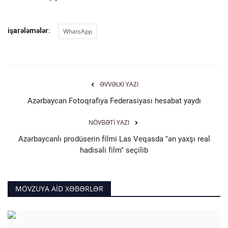
işarələmələr:
WhatsApp
ƏVVƏLKI YAZI
Azərbaycan Fotoqrafiya Federasiyası hesabat yaydı
NÖVBƏTI YAZI
Azərbaycanlı prodüserin filmi Las Veqasda "ən yaxşı real
hadisəli film" seçilib
MÖVZUYA AID XƏBƏRLƏR