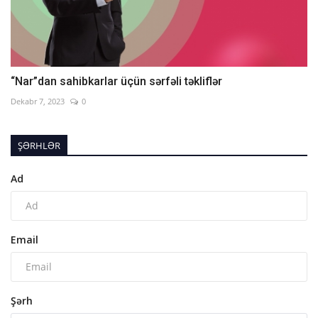
“Nar”dan sahibkarlar üçün sərfəli təkliflər
Dekabr 7, 2023
0
ŞƏRHLƏR
Ad
Email
Şərh