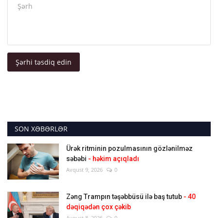
Şərhi təsdiq edin
SON XƏBƏRLƏR
Ürək ritminin pozulmasının gözlənilməz
səbəbi
- həkim açıqladı
Avqust 9, 2026
0
Zəng Trampın təşəbbüsü ilə baş tutub
- 40
dəqiqədən çox çəkib
Avqust 8, 2026
0