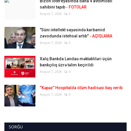
Bizon lotereyasında daha 4 avtomobil
sahibini tapıb
- FOTOLAR
Avqust 7, 2026
0
"Süni intellekt sayəsində karbamid
zavodunda istehsal artıb"
- AÇIQLAMA
Avqust 7, 2026
0
Xalq Bankda Landau məktəbliləri üçün
bankçılıq üzrə təlim keçirildi
Avqust 7, 2026
0
“Kəpəz” Hospitalda ölüm hadisəsi baş verib
Avqust 7, 2026
0
SORĞU