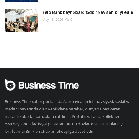
Yelo Bank beynəlxalq tədbirə ev sahibliyi edib
May 15, 2026
0
Business Time xəbər portalında Azərbaycanın ictimai, siyasi, sosial və
mədəni həyatında olan yeniliklərlə bərabər, dünyada baş verən
maraqlı xəbərlər oxuculara çatdırılır. Portalın yaradıcı kollektivi
Azərbaycanda fəaliyyət göstərən bütün dövlət-özəl qurumları, QHT-
ləri, İctimai Birlikləri aktiv əməkdaşlığa dəvət edir.