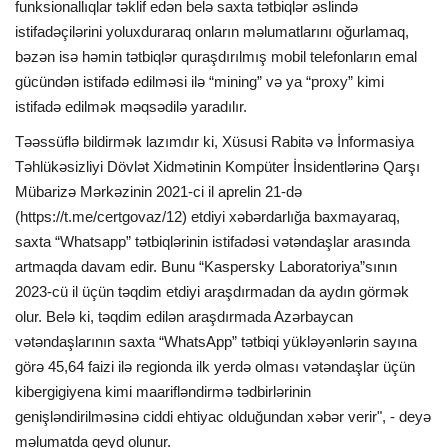
funksionallıqlar təklif edən belə saxta tətbiqlər əslində
istifadəçilərini yoluxduraraq onların məlumatlarını oğurlamaq,
bəzən isə həmin tətbiqlər quraşdırılmış mobil telefonların emal
gücündən istifadə edilməsi ilə “mining” və ya “proxy” kimi
istifadə edilmək məqsədilə yaradılır.
Təəssüflə bildirmək lazımdır ki, Xüsusi Rabitə və İnformasiya
Təhlükəsizliyi Dövlət Xidmətinin Kompüter İnsidentlərinə Qarşı
Mübarizə Mərkəzinin 2021-ci il aprelin 21-də
(https://t.me/certgovaz/12) etdiyi xəbərdarlığa baxmayaraq,
saxta “Whatsapp” tətbiqlərinin istifadəsi vətəndaşlar arasında
artmaqda davam edir. Bunu “Kaspersky Laboratoriya”sının
2023-cü il üçün təqdim etdiyi araşdırmadan da aydın görmək
olur. Belə ki, təqdim edilən araşdırmada Azərbaycan
vətəndaşlarının saxta “WhatsApp” tətbiqi yükləyənlərin sayına
görə 45,64 faizi ilə regionda ilk yerdə olması vətəndaşlar üçün
kibergigiyena kimi maarifləndirmə tədbirlərinin
genişləndirilməsinə ciddi ehtiyac olduğundan xəbər verir", - deyə
məlumatda qeyd olunur.