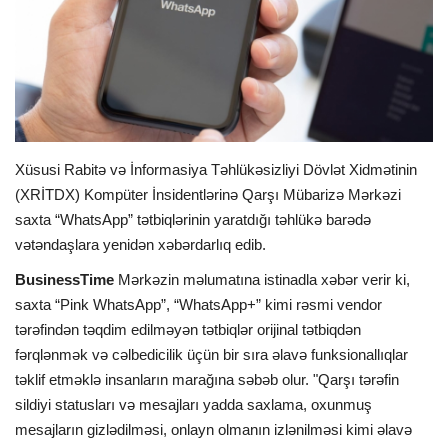
İDMAN
FORMULA 1
DÜNYA
Xüsusi Rabitə və İnformasiya Təhlükəsizliyi Dövlət Xidmətinin
(XRİTDX) Kompüter İnsidentlərinə Qarşı Mübarizə Mərkəzi
ANALİTİKA
saxta “WhatsApp” tətbiqlərinin yaratdığı təhlükə barədə
vətəndaşlara yenidən xəbərdarlıq edib.
Multimedia
BusinessTime
Mərkəzin məlumatına istinadla xəbər verir ki,
saxta “Pink WhatsApp”, “WhatsApp+” kimi rəsmi vendor
tərəfindən təqdim edilməyən tətbiqlər orijinal tətbiqdən
fərqlənmək və cəlbedicilik üçün bir sıra əlavə funksionallıqlar
təklif etməklə insanların marağına səbəb olur. "Qarşı tərəfin
sildiyi statusları və mesajları yadda saxlama, oxunmuş
mesajların gizlədilməsi, onlayn olmanın izlənilməsi kimi əlavə