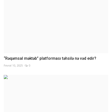
“Rəqəmsal məktəb” platforması təhsilə nə vəd edir?
Fevral 10, 2025
0