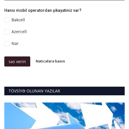
Hansı mobil operatordan şikayətiniz var?
Bakcell
Azercell
Nar
Nəticələrə baxın
səs verin
TÖVSIYƏ OLUNAN YAZILAR