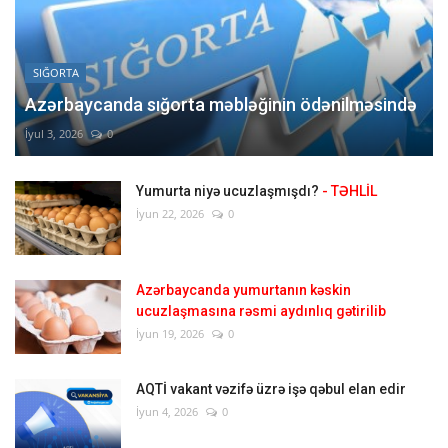
SIĞORTA
Azərbaycanda sığorta məbləğinin ödənilməsində
İyul 3, 2026
0
Yumurta niyə ucuzlaşmışdı?
- TƏHLİL
İyun 22, 2026
0
Azərbaycanda yumurtanın kəskin
ucuzlaşmasına rəsmi aydınlıq gətirilib
İyun 19, 2026
0
AQTİ vakant vəzifə üzrə işə qəbul elan edir
İyun 4, 2026
0