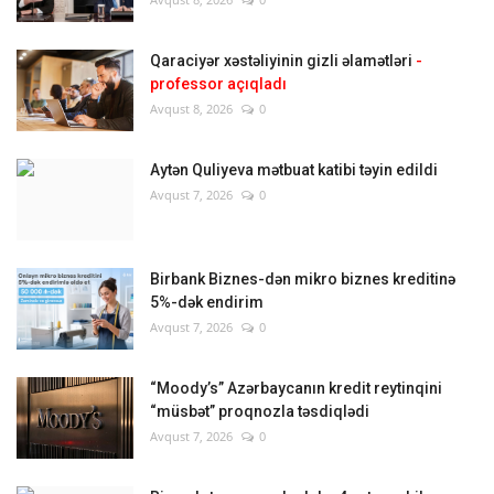
Qaraciyər xəstəliyinin gizli əlamətləri
-
professor açıqladı
Avqust 8, 2026
0
Aytən Quliyeva mətbuat katibi təyin edildi
Avqust 7, 2026
0
Birbank Biznes-dən mikro biznes kreditinə
5%-dək endirim
Avqust 7, 2026
0
“Moody’s” Azərbaycanın kredit reytinqini
“müsbət” proqnozla təsdiqlədi
Avqust 7, 2026
0