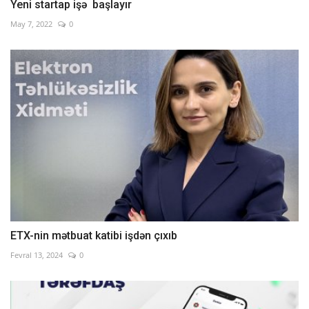
Yeni startap işə başlayır
May 7, 2022
0
ETX-nin mətbuat katibi işdən çıxıb
Fevral 13, 2024
0