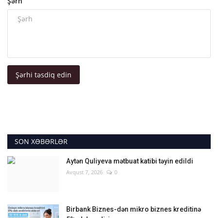
Şərh
Şərhi təsdiq edin
SON XƏBƏRLƏR
Aytən Quliyeva mətbuat katibi təyin edildi
Avqust 7, 2026
0
Birbank Biznes-dən mikro biznes kreditinə