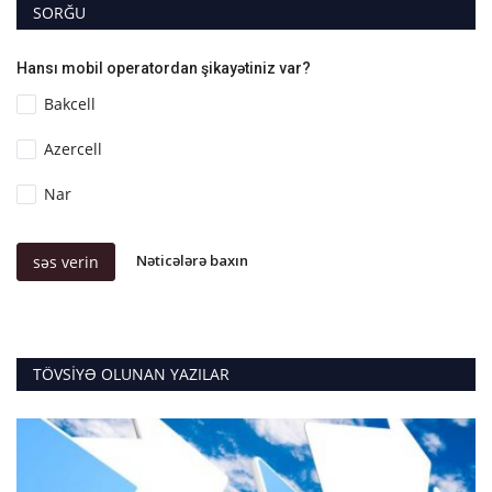
SORĞU
Hansı mobil operatordan şikayətiniz var?
Bakcell
Azercell
Nar
Nəticələrə baxın
səs verin
TÖVSIYƏ OLUNAN YAZILAR