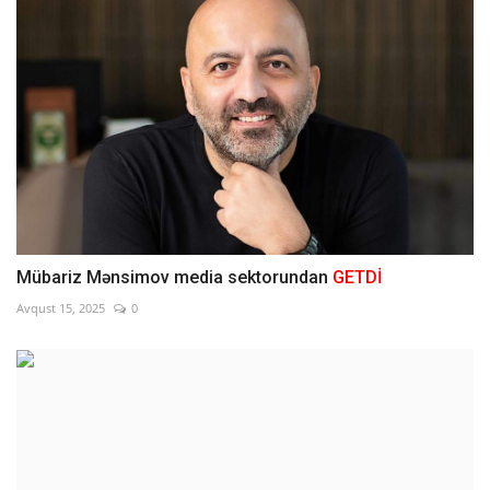
Mübariz Mənsimov media sektorundan
GETDİ
Avqust 15, 2025
0