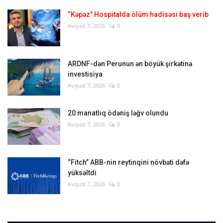
“Kəpəz” Hospitalda ölüm hadisəsi baş verib
Avqust 7, 2026
0
ARDNF-dən Perunun ən böyük şirkətinə
investisiya
Avqust 7, 2026
0
20 manatlıq ödəniş ləğv olundu
Avqust 7, 2026
0
“Fitch” ABB-nin reytinqini növbəti dəfə
yüksəltdi
Avqust 7, 2026
0