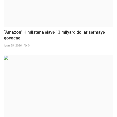
“Amazon” Hindistana əlavə 13 milyard dollar sərmayə
qoyacaq
İyun 29, 2026
0