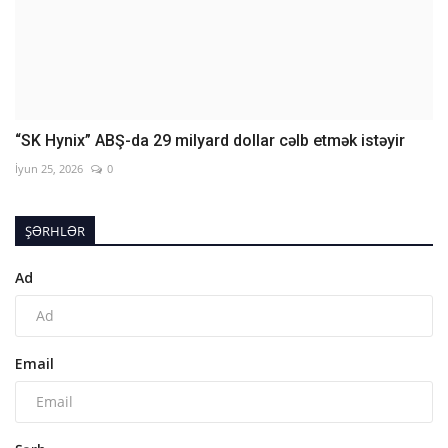
“SK Hynix” ABŞ-da 29 milyard dollar cəlb etmək istəyir
İyun 25, 2026
0
ŞƏRHLƏR
Ad
Email