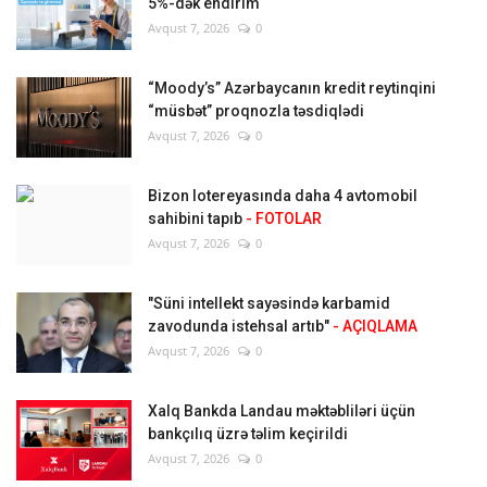
5%-dək endirim
Avqust 7, 2026
0
“Moody’s” Azərbaycanın kredit reytinqini
“müsbət” proqnozla təsdiqlədi
Avqust 7, 2026
0
Bizon lotereyasında daha 4 avtomobil
sahibini tapıb
- FOTOLAR
Avqust 7, 2026
0
"Süni intellekt sayəsində karbamid
zavodunda istehsal artıb"
- AÇIQLAMA
Avqust 7, 2026
0
Xalq Bankda Landau məktəbliləri üçün
bankçılıq üzrə təlim keçirildi
Avqust 7, 2026
0