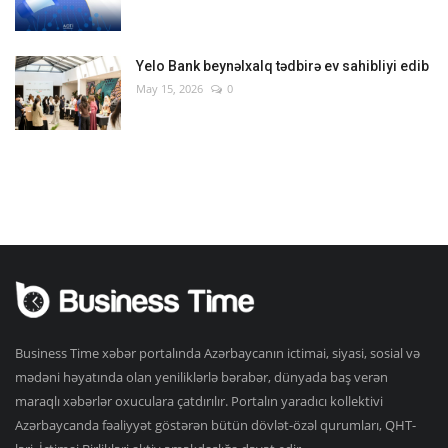
Yelo Bank beynəlxalq tədbirə ev sahibliyi edib
May 15, 2026
0
Business Time xəbər portalında Azərbaycanın ictimai, siyasi, sosial və
mədəni həyatında olan yeniliklərlə bərabər, dünyada baş verən
maraqlı xəbərlər oxuculara çatdırılır. Portalın yaradıcı kollektivi
Azərbaycanda fəaliyyət göstərən bütün dövlət-özəl qurumları, QHT-