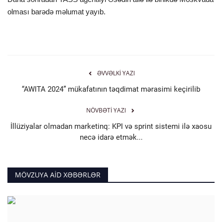
olması barədə məlumat yayıb.
ƏVVƏLKI YAZI
“AWITA 2024” mükafatının təqdimat mərasimi keçirilib
NÖVBƏTI YAZI
İllüziyalar olmadan marketinq: KPI və sprint sistemi ilə xaosu
necə idarə etmək...
MÖVZUYA AID XƏBƏRLƏR