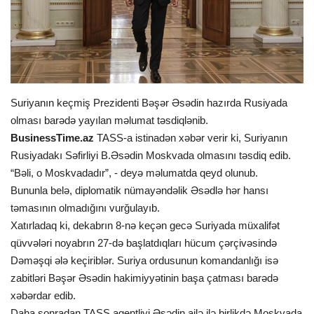
İDMAN
FORMULA 1
DÜNYA
Suriyanın keçmiş Prezidenti Bəşər Əsədin hazırda Rusiyada
olması barədə yayılan məlumat təsdiqlənib.
ANALİTİKA
BusinessTime.az
TASS-a istinadən xəbər verir ki, Suriyanın
Rusiyadakı Səfirliyi B.Əsədin Moskvada olmasını təsdiq edib.
Multimedia
“Bəli, o Moskvadadır”, - deyə məlumatda qeyd olunub.
Bununla belə, diplomatik nümayəndəlik Əsədlə hər hansı
təmasının olmadığını vurğulayıb.
Xatırladaq ki, dekabrın 8-nə keçən gecə Suriyada müxalifət
qüvvələri noyabrın 27-də başlatdıqları hücum çərçivəsində
Dəməşqi ələ keçiriblər. Suriya ordusunun komandanlığı isə
zabitləri Bəşər Əsədin hakimiyyətinin başa çatması barədə
xəbərdar edib.
Daha sonradan TASS agentliyi Əsədin ailə ilə birlikdə Moskvada