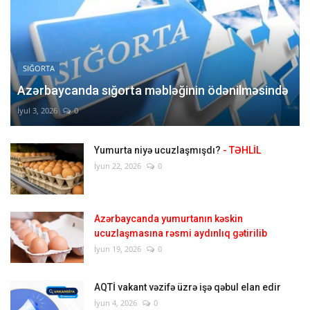
SIĞORTA
Azərbaycanda sığorta məbləğinin ödənilməsində
İyul 3, 2026
0
Yumurta niyə ucuzlaşmışdı?
- TƏHLİL
İyun 22, 2026
0
Azərbaycanda yumurtanın kəskin
ucuzlaşmasına rəsmi aydınlıq gətirilib
İyun 19, 2026
0
AQTİ vakant vəzifə üzrə işə qəbul elan edir
İyun 4, 2026
0