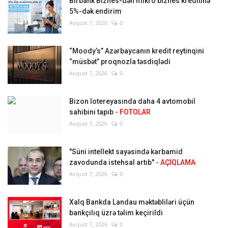
Birbank Biznes-dən mikro biznes kreditinə
5%-dək endirim
Avqust 7, 2026
0
“Moody’s” Azərbaycanın kredit reytinqini
“müsbət” proqnozla təsdiqlədi
Avqust 7, 2026
0
Bizon lotereyasında daha 4 avtomobil
sahibini tapıb
- FOTOLAR
Avqust 7, 2026
0
"Süni intellekt sayəsində karbamid
zavodunda istehsal artıb"
- AÇIQLAMA
Avqust 7, 2026
0
Xalq Bankda Landau məktəbliləri üçün
bankçılıq üzrə təlim keçirildi
Avqust 7, 2026
0