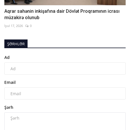
Aqrar sahənin inkişafına dair Dövlət Proqramının icrası
müzakirə olunub
İyul 17, 2026
0
ŞƏRHLƏR
Ad
Email
Şərh