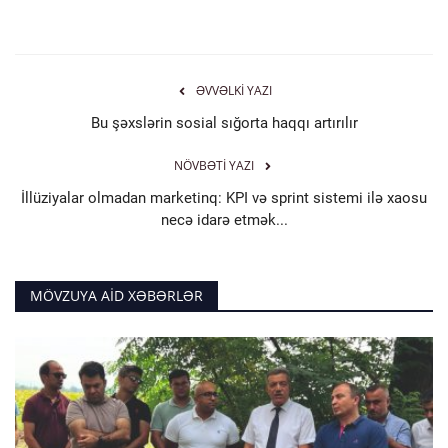
ƏVVƏLKI YAZI
Bu şəxslərin sosial sığorta haqqı artırılır
NÖVBƏTI YAZI
İllüziyalar olmadan marketinq: KPI və sprint sistemi ilə xaosu
necə idarə etmək...
MÖVZUYA AID XƏBƏRLƏR