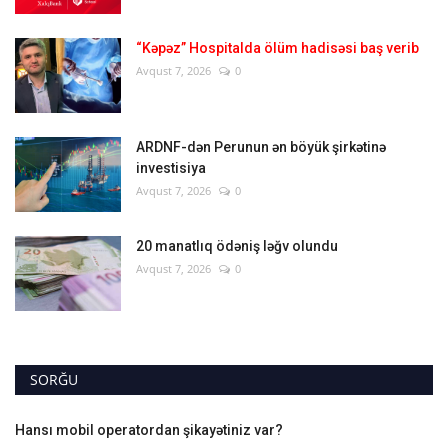
“Kəpəz” Hospitalda ölüm hadisəsi baş verib
Avqust 7, 2026
0
ARDNF-dən Perunun ən böyük şirkətinə
investisiya
Avqust 7, 2026
0
20 manatlıq ödəniş ləğv olundu
Avqust 7, 2026
0
SORĞU
Hansı mobil operatordan şikayətiniz var?