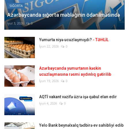
SIĞORTA
Azərbaycanda sığorta məbləğinin ödənilməsində
İyul 3, 2026
0
Yumurta niyə ucuzlaşmışdı?
- TƏHLİL
İyun 22, 2026
0
Azərbaycanda yumurtanın kəskin
ucuzlaşmasına rəsmi aydınlıq gətirilib
İyun 19, 2026
0
AQTİ vakant vəzifə üzrə işə qəbul elan edir
İyun 4, 2026
0
Yelo Bank beynəlxalq tədbirə ev sahibliyi edib