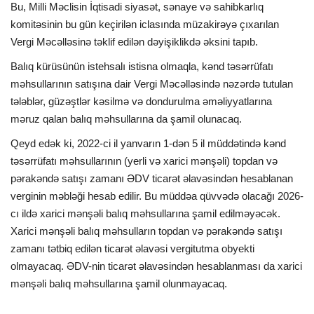
Bu, Milli Məclisin İqtisadi siyasət, sənaye və sahibkarlıq
komitəsinin bu gün keçirilən iclasında müzakirəyə çıxarılan
İDMAN
Vergi Məcəlləsinə təklif edilən dəyişiklikdə əksini tapıb.
FORMULA 1
Balıq kürüsünün istehsalı istisna olmaqla, kənd təsərrüfatı
məhsullarının satışına dair Vergi Məcəlləsində nəzərdə tutulan
tələblər, güzəştlər kəsilmə və dondurulma əməliyyatlarına
DÜNYA
məruz qalan balıq məhsullarına da şamil olunacaq.
ANALİTİKA
Qeyd edək ki, 2022-ci il yanvarın 1-dən 5 il müddətində kənd
təsərrüfatı məhsullarının (yerli və xarici mənşəli) topdan və
Multimedia
pərakəndə satışı zamanı ƏDV ticarət əlavəsindən hesablanan
verginin məbləği hesab edilir. Bu müddəa qüvvədə olacağı 2026-
cı ildə xarici mənşəli balıq məhsullarına şamil edilməyəcək.
Xarici mənşəli balıq məhsulların topdan və pərakəndə satışı
zamanı tətbiq edilən ticarət əlavəsi vergitutma obyekti
olmayacaq. ƏDV-nin ticarət əlavəsindən hesablanması da xarici
mənşəli balıq məhsullarına şamil olunmayacaq.