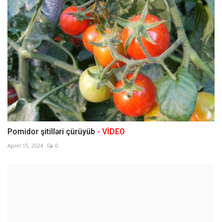
Pomidor şitilləri çürüyüb
- VİDEO
Aprel 15, 2024
0