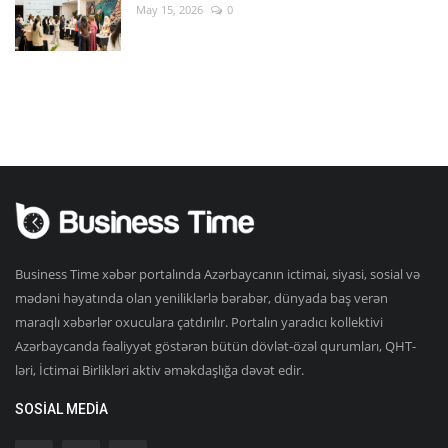
May 15, 2026
0
Business Time xəbər portalında Azərbaycanın ictimai, siyasi, sosial və
mədəni həyatında olan yeniliklərlə bərabər, dünyada baş verən
maraqlı xəbərlər oxuculara çatdırılır. Portalın yaradıcı kollektivi
Azərbaycanda fəaliyyət göstərən bütün dövlət-özəl qurumları, QHT-
ləri, İctimai Birlikləri aktiv əməkdaşlığa dəvət edir.
SOSIAL MEDIA