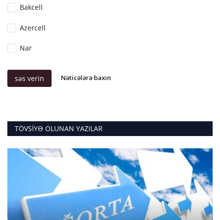
Bakcell
Azercell
Nar
Nəticələrə baxın
səs verin
TÖVSIYƏ OLUNAN YAZILAR