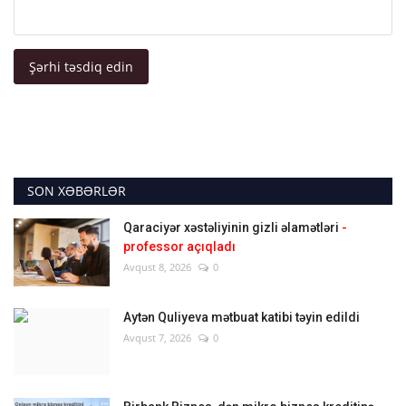
Şərhi təsdiq edin
SON XƏBƏRLƏR
Qaraciyər xəstəliyinin gizli əlamətləri
-
professor açıqladı
Avqust 8, 2026
0
Aytən Quliyeva mətbuat katibi təyin edildi
Avqust 7, 2026
0