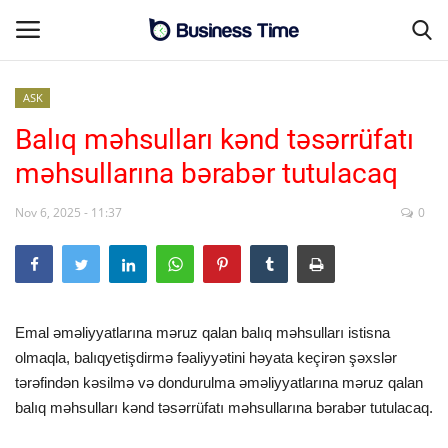
ASK
Balıq məhsulları kənd təsərrüfatı
Əsas səhifə
məhsullarına bərabər tutulacaq
Əlaqə
Nov 6, 2025 - 11:37
0
MALİYYƏ-BİZNES
SƏNAYE-İNFRASTRUKTUR
Emal əməliyyatlarına məruz qalan balıq məhsulları istisna
CƏMİYYƏT
olmaqla, balıqyetişdirmə fəaliyyətini həyata keçirən şəxslər
tərəfindən kəsilmə və dondurulma əməliyyatlarına məruz qalan
ENERGETİKA
balıq məhsulları kənd təsərrüfatı məhsullarına bərabər tutulacaq.
SİYASƏT