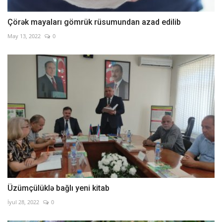
Çörək mayaları gömrük rüsumundan azad edilib
May 13, 2022
0
Üzümçülüklə bağlı yeni kitab
İyul 28, 2022
0