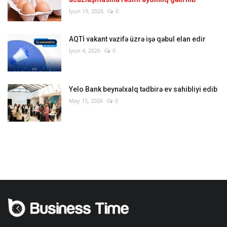
İyun 19, 2026
0
AQTİ vakant vəzifə üzrə işə qəbul elan edir
İyun 4, 2026
0
Yelo Bank beynəlxalq tədbirə ev sahibliyi edib
May 15, 2026
0