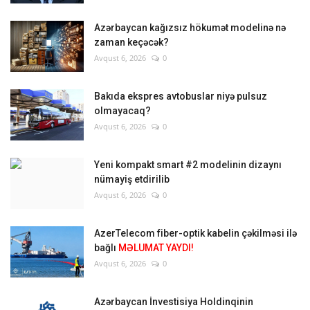
Azərbaycan kağızsız hökumət modelinə nə
zaman keçəcək?
Avqust 6, 2026
0
Bakıda ekspres avtobuslar niyə pulsuz
olmayacaq?
Avqust 6, 2026
0
Yeni kompakt smart #2 modelinin dizaynı
nümayiş etdirilib
Avqust 6, 2026
0
AzerTelecom fiber-optik kabelin çəkilməsi ilə
bağlı
MƏLUMAT YAYDI!
Avqust 6, 2026
0
Azərbaycan İnvestisiya Holdinqinin