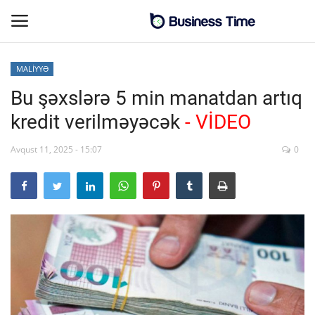
MALİYYƏ
Bu şəxslərə 5 min manatdan artıq
Əsas səhifə
kredit verilməyəcək
- VİDEO
Əlaqə
Avqust 11, 2025 - 15:07
0
MALİYYƏ-BİZNES
SƏNAYE-İNFRASTRUKTUR
CƏMİYYƏT
ENERGETİKA
SİYASƏT