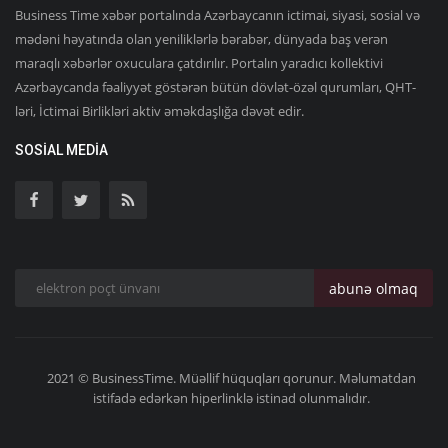
Business Time xəbər portalında Azərbaycanın ictimai, siyasi, sosial və
mədəni həyatında olan yeniliklərlə bərabər, dünyada baş verən
maraqlı xəbərlər oxuculara çatdırılır. Portalın yaradıcı kollektivi
Azərbaycanda fəaliyyət göstərən bütün dövlət-özəl qurumları, QHT-
ləri, İctimai Birlikləri aktiv əməkdaşlığa dəvət edir.
SOSIAL MEDIA
abunə olmaq
2021 © BusinessTime. Müəllif hüquqları qorunur. Məlumatdan
istifadə edərkən hiperlinklə istinad olunmalıdır.