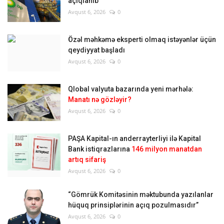
açıqlanıb
Avqust 6, 2026
0
Özəl məhkəmə eksperti olmaq istəyənlər üçün
qeydiyyat başladı
Avqust 6, 2026
0
Qlobal valyuta bazarında yeni mərhələ:
Manatı nə gözləyir?
Avqust 6, 2026
0
PAŞA Kapital-ın anderrayterliyi ilə Kapital
Bank istiqrazlarına
146 milyon manatdan
artıq sifariş
Avqust 6, 2026
0
“Gömrük Komitəsinin məktubunda yazılanlar
hüquq prinsiplərinin açıq pozulmasıdır”
Avqust 6, 2026
0