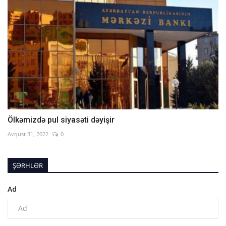
Ölkəmizdə pul siyasəti dəyişir
Avqust 31, 2022
0
ŞƏRHLƏR
Ad