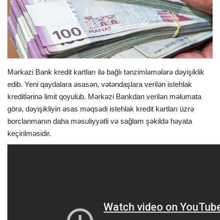
İDMAN
FORMULA 1
DÜNYA
Mərkəzi Bank kredit kartları ilə bağlı tənzimləmələrə dəyişiklik
edib. Yeni qaydalara əsasən, vətəndaşlara verilən istehlak
ANALİTİKA
kreditlərinə limit qoyulub. Mərkəzi Bankdan verilən məlumata
görə, dəyişikliyin əsas məqsədi istehlak kredit kartları üzrə
Multimedia
borclanmanın daha məsuliyyətli və sağlam şəkildə həyata
keçirilməsidir.