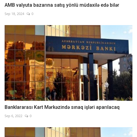
AMB valyuta bazarına satış yönlü müdaxilə edə bilər
Sep 18, 2024
0
Banklararası Kart Mərkəzində sınaq işləri aparılacaq
Sep 6, 2022
0