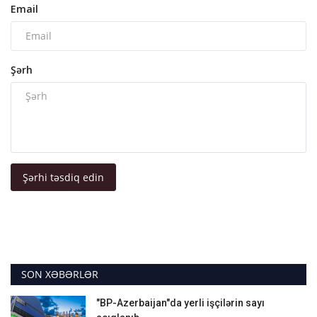
Email
Şərh
Şərhi təsdiq edin
SON XƏBƏRLƏR
"BP-Azerbaijan"da yerli işçilərin sayı