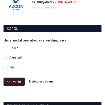
səlahiyyətləri
AZCON-a verildi
Avqust 6, 2026
0
SORĞU
Hansı mobil operatordan şikayətiniz var?
Bakcell
Azercell
Nar
Nəticələrə baxın
səs verin