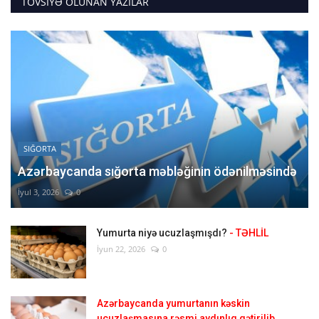
TÖVSIYƏ OLUNAN YAZILAR
SIĞORTA
Azərbaycanda sığorta məbləğinin ödənilməsində
İyul 3, 2026
0
Yumurta niyə ucuzlaşmışdı?
- TƏHLİL
İyun 22, 2026
0
Azərbaycanda yumurtanın kəskin
ucuzlaşmasına rəsmi aydınlıq gətirilib