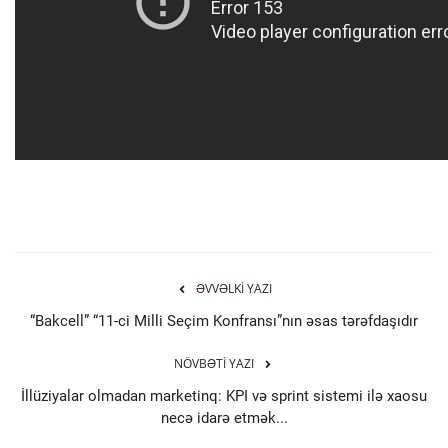
ƏVVƏLKI YAZI
“Bakcell” “11-ci Milli Seçim Konfransı”nın əsas tərəfdaşıdır
NÖVBƏTI YAZI
İllüziyalar olmadan marketinq: KPI və sprint sistemi ilə xaosu
necə idarə etmək...