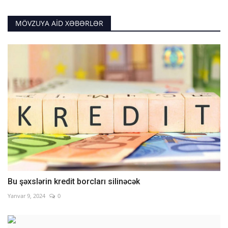
MÖVZUYA AID XƏBƏRLƏR
Bu şəxslərin kredit borcları silinəcək
Yanvar 9, 2024
0