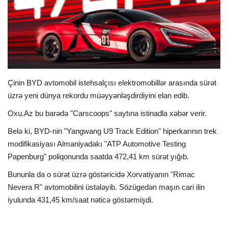
İDMAN
FORMULA 1
DÜNYA
Çinin BYD avtomobil istehsalçısı elektromobillər arasında sürət
üzrə yeni dünya rekordu müəyyənləşdirdiyini elan edib.
ANALİTİKA
Oxu.Az bu barədə "Carscoops" saytına istinadla xəbər verir.
Multimedia
Belə ki, BYD-nin "Yangwang U9 Track Edition" hiperkarının trek
modifikasiyası Almaniyadakı "ATP Automotive Testing
Papenburg" poliqonunda saatda 472,41 km sürət yığıb.
Bununla da o sürət üzrə göstəricidə Xorvatiyanın "Rimac
Nevera R" avtomobilini üstələyib. Sözügedən maşın cari ilin
iyulunda 431,45 km/saat nəticə göstərmişdi.