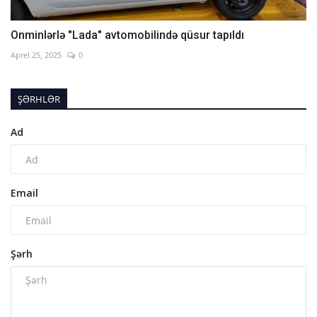
Onminlərlə "Lada" avtomobilində qüsur tapıldı
Aprel 25, 2025
0
ŞƏRHLƏR
Ad
Email
Şərh