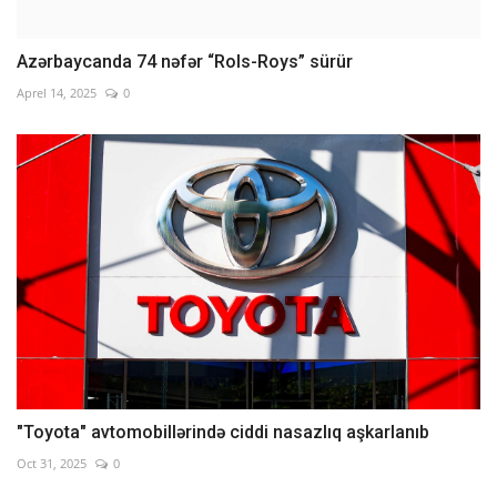
Azərbaycanda 74 nəfər “Rols-Roys” sürür
Aprel 14, 2025
0
"Toyota" avtomobillərində ciddi nasazlıq aşkarlanıb
Oct 31, 2025
0