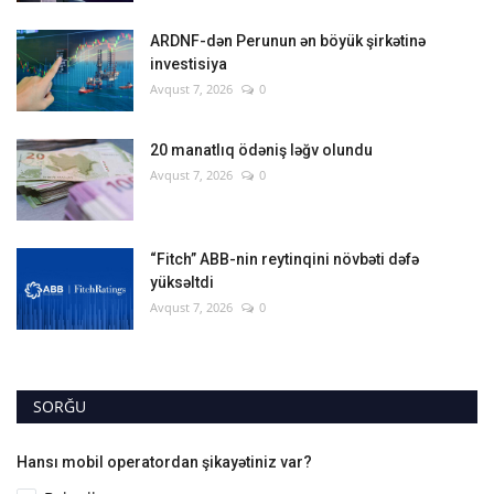
ARDNF-dən Perunun ən böyük şirkətinə
investisiya
Avqust 7, 2026
0
20 manatlıq ödəniş ləğv olundu
Avqust 7, 2026
0
“Fitch” ABB-nin reytinqini növbəti dəfə
yüksəltdi
Avqust 7, 2026
0
SORĞU
Hansı mobil operatordan şikayətiniz var?