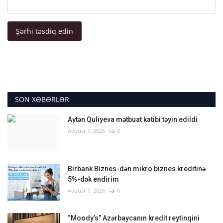
Şərhi təsdiq edin
SON XƏBƏRLƏR
Aytən Quliyeva mətbuat katibi təyin edildi
Avqust 7, 2026
0
Birbank Biznes-dən mikro biznes kreditinə
5%-dək endirim
Avqust 7, 2026
0
“Moody’s” Azərbaycanın kredit reytinqini