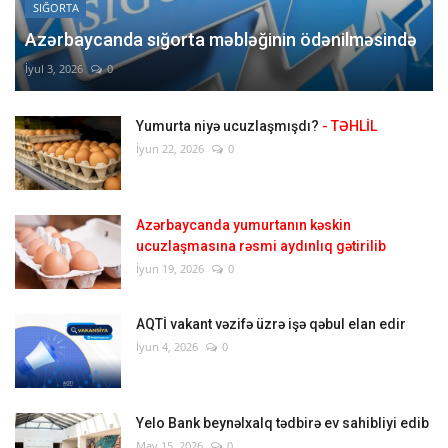
SIĞORTA
Azərbaycanda sığorta məbləğinin ödənilməsində
İyul 3, 2026
0
Yumurta niyə ucuzlaşmışdı?
- TƏHLİL
İyun 22, 2026
0
Azərbaycanda yumurtanın kəskin
ucuzlaşmasına rəsmi aydınlıq gətirilib
İyun 19, 2026
0
AQTİ vakant vəzifə üzrə işə qəbul elan edir
İyun 4, 2026
0
Yelo Bank beynəlxalq tədbirə ev sahibliyi edib
May 15, 2026
0