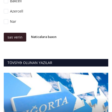
Bakcell
Azercell
Nar
Nəticələrə baxın
səs verin
TÖVSIYƏ OLUNAN YAZILAR