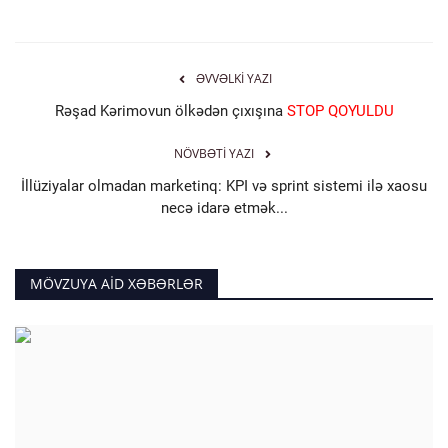
ƏVVƏLKI YAZI
Rəşad Kərimovun ölkədən çıxışına
STOP QOYULDU
NÖVBƏTI YAZI
İllüziyalar olmadan marketinq: KPI və sprint sistemi ilə xaosu
necə idarə etmək...
MÖVZUYA AID XƏBƏRLƏR