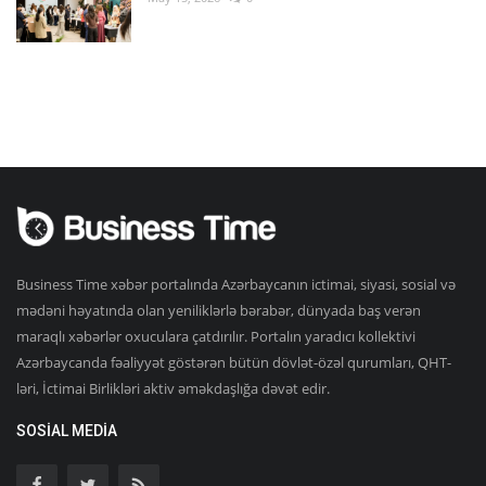
Business Time xəbər portalında Azərbaycanın ictimai, siyasi, sosial və
mədəni həyatında olan yeniliklərlə bərabər, dünyada baş verən
maraqlı xəbərlər oxuculara çatdırılır. Portalın yaradıcı kollektivi
Azərbaycanda fəaliyyət göstərən bütün dövlət-özəl qurumları, QHT-
ləri, İctimai Birlikləri aktiv əməkdaşlığa dəvət edir.
SOSIAL MEDIA