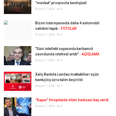
“müsbət” proqnozla təsdiqlədi
Avqust 7, 2026
0
Bizon lotereyasında daha 4 avtomobil
sahibini tapıb
- FOTOLAR
Avqust 7, 2026
0
"Süni intellekt sayəsində karbamid
zavodunda istehsal artıb"
- AÇIQLAMA
Avqust 7, 2026
0
Xalq Bankda Landau məktəbliləri üçün
bankçılıq üzrə təlim keçirildi
Avqust 7, 2026
0
“Kəpəz” Hospitalda ölüm hadisəsi baş verib
Avqust 7, 2026
0