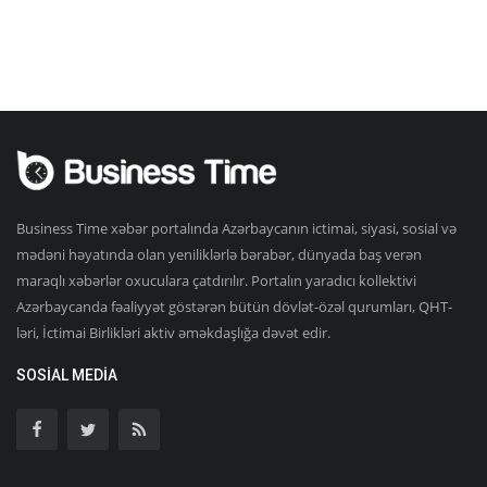
Business Time xəbər portalında Azərbaycanın ictimai, siyasi, sosial və
mədəni həyatında olan yeniliklərlə bərabər, dünyada baş verən
maraqlı xəbərlər oxuculara çatdırılır. Portalın yaradıcı kollektivi
Azərbaycanda fəaliyyət göstərən bütün dövlət-özəl qurumları, QHT-
ləri, İctimai Birlikləri aktiv əməkdaşlığa dəvət edir.
SOSIAL MEDIA