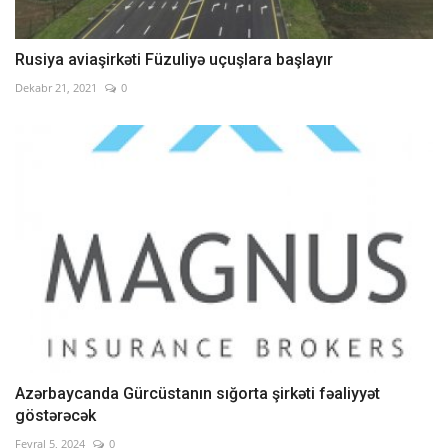
Rusiya aviaşirkəti Füzuliyə uçuşlara başlayır
Dekabr 21, 2021
0
Azərbaycanda Gürcüstanın sığorta şirkəti fəaliyyət
göstərəcək
Fevral 5, 2024
0