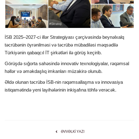
İDMAN
FORMULA 1
İSB 2025–2027-ci illər Strategiyası çərçivəsində beynəlxalq
təcrübənin öyrənilməsi və təcrübə mübadiləsi məqsədilə
DÜNYA
Türkiyənin qabaqcıl İT şirkətləri ilə görüş keçirib.
ANALİTİKA
Görüşdə sığorta sahəsində innovativ texnologiyalar, rəqəmsal
həllər və əməkdaşlıq imkanları müzakirə olunub.
Multimedia
Əldə olunan təcrübə İSB-nin rəqəmsallaşma və innovasiya
istiqamətində yeni layihələrinin inkişafına töhfə verəcək.
ƏVVƏLKI YAZI