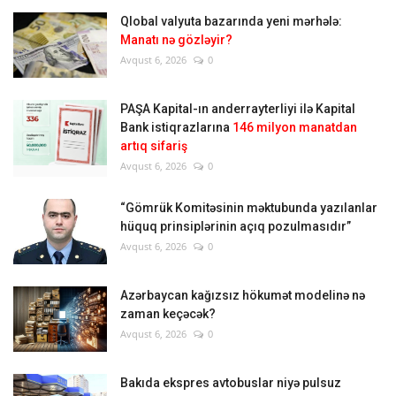
Qlobal valyuta bazarında yeni mərhələ:
Manatı nə gözləyir?
Avqust 6, 2026
0
PAŞA Kapital-ın anderrayterliyi ilə Kapital
Bank istiqrazlarına
146 milyon manatdan
artıq sifariş
Avqust 6, 2026
0
“Gömrük Komitəsinin məktubunda yazılanlar
hüquq prinsiplərinin açıq pozulmasıdır”
Avqust 6, 2026
0
Azərbaycan kağızsız hökumət modelinə nə
zaman keçəcək?
Avqust 6, 2026
0
Bakıda ekspres avtobuslar niyə pulsuz