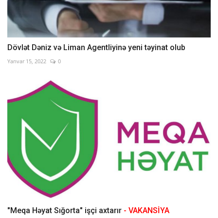
Dövlət Dəniz və Liman Agentliyinə yeni təyinat olub
Yanvar 15, 2022
0
"Meqa Həyat Sığorta" işçi axtarır
- VAKANSİYA