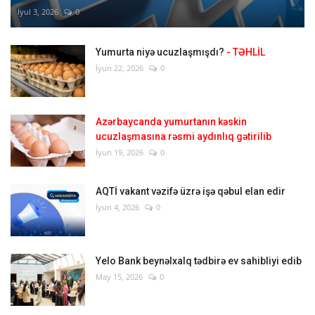
İyul 3, 2026
0
Yumurta niyə ucuzlaşmışdı?
- TƏHLİL
İyun 22, 2026
0
Azərbaycanda yumurtanın kəskin
ucuzlaşmasına rəsmi aydınlıq gətirilib
İyun 19, 2026
0
AQTİ vakant vəzifə üzrə işə qəbul elan edir
İyun 4, 2026
0
Yelo Bank beynəlxalq tədbirə ev sahibliyi edib
May 15, 2026
0