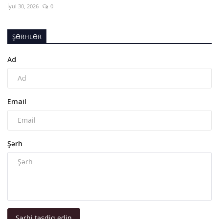
İyul 30, 2026
0
ŞƏRHLƏR
Ad
Email
Şərh
Şərhi təsdiq edin