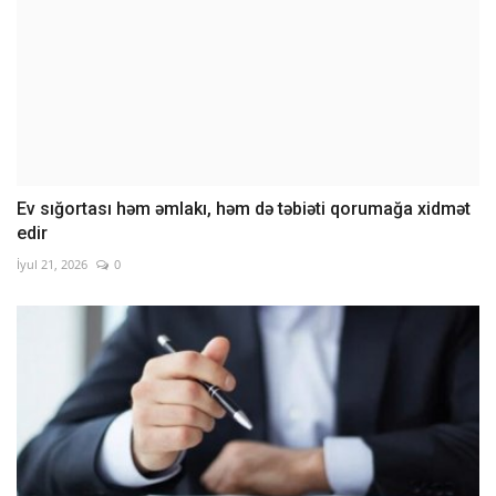
Ev sığortası həm əmlakı, həm də təbiəti qorumağa xidmət
edir
İyul 21, 2026
0