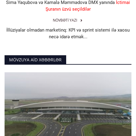
Sima Yaqubova və Kamalə Məmmədova DMX yanında
İctimai
Şuranın üzvü seçildilər
NÖVBƏTI YAZI
İllüziyalar olmadan marketinq: KPI və sprint sistemi ilə xaosu
necə idarə etmək...
MÖVZUYA AID XƏBƏRLƏR