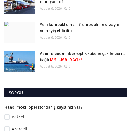
olmayacaq?
Avqust 6, 2026
0
Yeni kompakt smart #2 modelinin dizaynı
nümayiş etdirilib
Avqust 6, 2026
0
AzerTelecom fiber-optik kabelin çəkilməsi ilə
bağlı
MƏLUMAT YAYDI!
Avqust 6, 2026
0
SORĞU
Hansı mobil operatordan şikayətiniz var?
Bakcell
Azercell