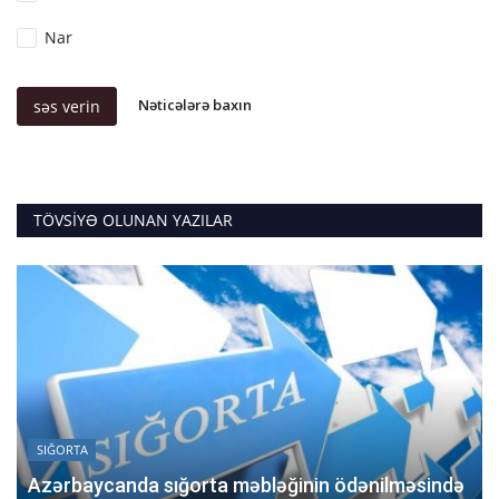
Nar
Nəticələrə baxın
səs verin
TÖVSIYƏ OLUNAN YAZILAR
SIĞORTA
Azərbaycanda sığorta məbləğinin ödənilməsində