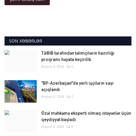
SON XƏBƏRLƏR
TƏBİB tərəfindən təlimçilərin hazırlığı
proqramı həyata keçirilib
Avqust 6, 2026
0
"BP-Azerbaijan"da yerli işçilərin sayı
açıqlanıb
Avqust 6, 2026
0
Özəl məhkəmə eksperti olmaq istəyənlər üçün
qeydiyyat başladı
Avqust 6, 2026
0