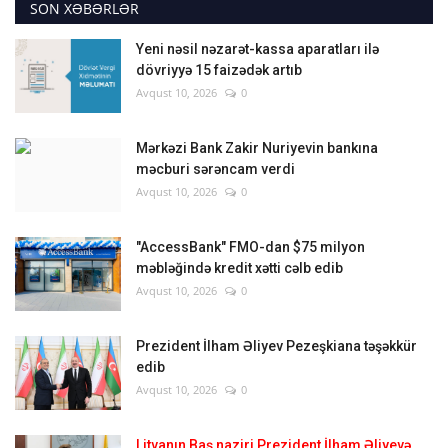
SON XƏBƏRLƏR
Yeni nəsil nəzarət-kassa aparatları ilə
dövriyyə 15 faizədək artıb
Avqust 10, 2026
0
Mərkəzi Bank Zakir Nuriyevin bankına
məcburi sərəncam verdi
Avqust 10, 2026
0
"AccessBank" FMO-dan $75 milyon
məbləğində kredit xətti cəlb edib
Avqust 10, 2026
0
Prezident İlham Əliyev Pezeşkiana təşəkkür
edib
Avqust 10, 2026
0
Litvanın Baş naziri Prezident İlham Əliyevə