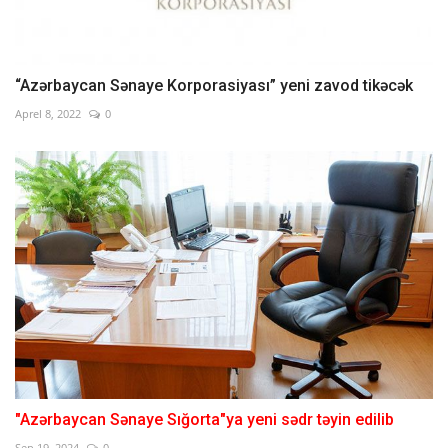
“Azərbaycan Sənaye Korporasiyası” yeni zavod tikəcək
Aprel 8, 2022
0
"Azərbaycan Sənaye Sığorta"ya yeni sədr təyin edilib
Sep 19, 2024
0