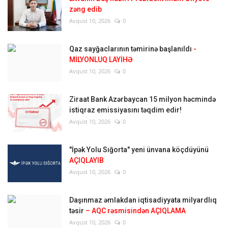
zəng edib
Avqust 10, 2026
0
Qaz sayğaclarının təmirinə başlanıldı
-
MİLYONLUQ LAYİHƏ
Avqust 10, 2026
0
Ziraat Bank Azərbaycan 15 milyon həcmində
istiqraz emissiyasını təqdim edir!
Avqust 10, 2026
0
"İpək Yolu Sığorta" yeni ünvana köçdüyünü
AÇIQLAYIB
Avqust 10, 2026
0
Daşınmaz əmlakdan iqtisadiyyata milyardlıq
təsir
– AQC rəsmisindən AÇIQLAMA
Avqust 10, 2026
0