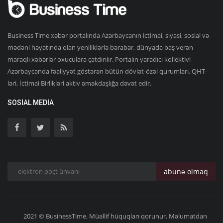
Business Time xəbər portalında Azərbaycanın ictimai, siyasi, sosial və
mədəni həyatında olan yeniliklərlə bərabər, dünyada baş verən
maraqlı xəbərlər oxuculara çatdırılır. Portalın yaradıcı kollektivi
Azərbaycanda fəaliyyət göstərən bütün dövlət-özəl qurumları, QHT-
ləri, İctimai Birlikləri aktiv əməkdaşlığa dəvət edir.
SOSIAL MEDIA
abunə olmaq
2021 © BusinessTime. Müəllif hüquqları qorunur. Məlumatdan