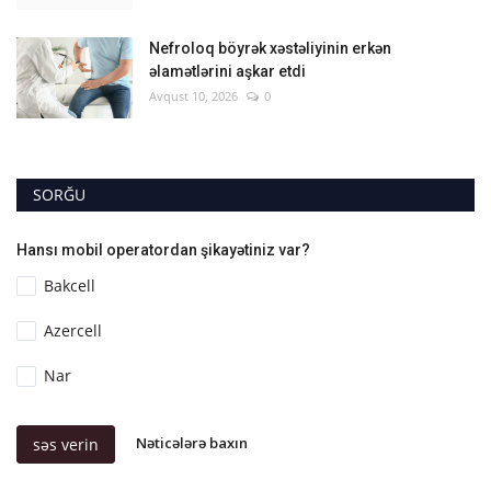
Nefroloq böyrək xəstəliyinin erkən
əlamətlərini aşkar etdi
Avqust 10, 2026
0
SORĞU
Hansı mobil operatordan şikayətiniz var?
Bakcell
Azercell
Nar
Nəticələrə baxın
səs verin