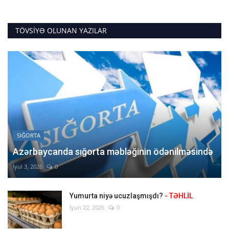
TÖVSIYƏ OLUNAN YAZILAR
SIĞORTA
Azərbaycanda sığorta məbləğinin ödənilməsində
İyul 3, 2026
0
Yumurta niyə ucuzlaşmışdı?
- TƏHLİL
İyun 22, 2026
0