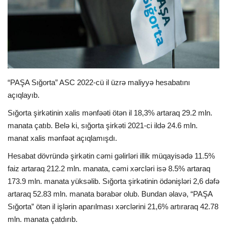
İDMAN
FORMULA 1
DÜNYA
“PAŞA Sığorta” ASC 2022-cü il üzrə maliyyə hesabatını
açıqlayıb.
ANALİTİKA
Sığorta şirkətinin xalis mənfəəti ötən il 18,3% artaraq 29.2 mln.
Multimedia
manata çatıb. Belə ki, sığorta şirkəti 2021-ci ildə 24.6 mln.
manat xalis mənfəət açıqlamışdı.
Hesabat dövründə şirkətin cəmi gəlirləri illik müqayisədə 11.5%
faiz artaraq 212.2 mln. manata, cəmi xərcləri isə 8.5% artaraq
173.9 mln. manata yüksəlib. Sığorta şirkətinin ödənişləri 2,6 dəfə
artaraq 52.83 mln. manata bərabər olub. Bundan əlavə, “PAŞA
Sığorta” ötən il işlərin aparılması xərclərini 21,6% artıraraq 42.78
mln. manata çatdırıb.