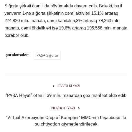
Sığorta şirkəti ötən il də böyüməkdə davam edib. Belə ki, bu il
yanvarın 1-nə sığorta şirkətinin cəmi aktivləri 15,1% artaraq
274,820 mln. manata, cəmi kapitalı 5,3% artaraq 79,263 mln.
manata, cəmi öhdəlikləri isə 19,6% artaraq 195,556 mln. manata
bərabər olub.
işarələmələr:
PAŞA Sığorta
ƏVVƏLKI YAZI
“PAŞA Həyat” ötən il 39 mln. manatdan çox mənfəət əldə edib
NÖVBƏTI YAZI
"Virtual Azərbaycan Qrup of Kompani" MMC-nin təşəbbüsü ilə
su ehtiyatları qiymətləndiriləcək