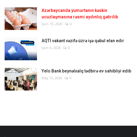
Azərbaycanda yumurtanın kəskin
ucuzlaşmasına rəsmi aydınlıq gətirilib
İyun 19, 2026
0
AQTİ vakant vəzifə üzrə işə qəbul elan edir
İyun 4, 2026
0
Yelo Bank beynəlxalq tədbirə ev sahibliyi edib
May 15, 2026
0