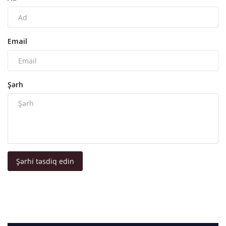
Email
Şərh
Şərhi təsdiq edin