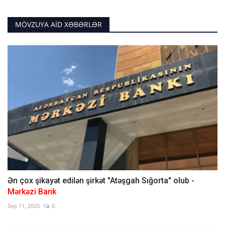
MÖVZUYA AID XƏBƏRLƏR
Ən çox şikayət edilən şirkət "Atəşgah Sığorta" olub -
Mərkəzi Bank
Sep 11, 2025
0