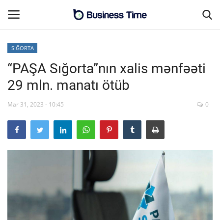
SIĞORTA
“PAŞA Sığorta”nın xalis mənfəəti
Əsas səhifə
29 mln. manatı ötüb
MALİYYƏ-BİZNES
Mar 31, 2023 - 10:45
0
Əlaqə
SƏNAYE-İNFRASTRUKTUR
CƏMİYYƏT
ENERGETİKA
SİYASƏT