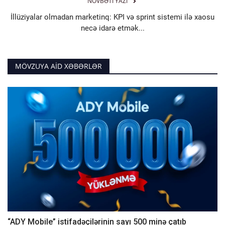
NÖVBƏTI YAZI
İllüziyalar olmadan marketinq: KPI və sprint sistemi ilə xaosu
necə idarə etmək...
MÖVZUYA AID XƏBƏRLƏR
“ADY Mobile” istifadəçilərinin sayı 500 minə çatıb