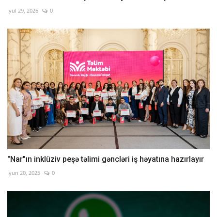
İyul 29, 2026
0
"Nar"ın inklüziv peşə təlimi gəncləri iş həyatına hazırlayır
İyun 20, 2025
0