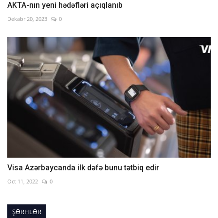
AKTA-nın yeni hədəfləri açıqlanıb
Dekabr 20, 2023
0
Visa Azərbaycanda ilk dəfə bunu tətbiq edir
Oct 11, 2022
0
ŞƏRHLƏR