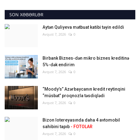
SON XƏBƏRLƏR
Aytən Quliyeva mətbuat katibi təyin edildi
Avqust 7, 2026
0
Birbank Biznes-dən mikro biznes kreditinə
5%-dək endirim
Avqust 7, 2026
0
“Moody’s” Azərbaycanın kredit reytinqini
“müsbət” proqnozla təsdiqlədi
Avqust 7, 2026
0
Bizon lotereyasında daha 4 avtomobil
sahibini tapıb
- FOTOLAR
Avqust 7, 2026
0