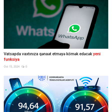
Vatsapda vaxtınıza qənaət etməyə kömək edəcək
yeni
funksiya
Oct 15, 2024
0