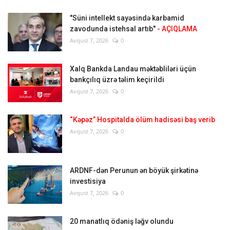
"Süni intellekt sayəsində karbamid
zavodunda istehsal artıb"
- AÇIQLAMA
Avqust 7, 2026
0
Xalq Bankda Landau məktəbliləri üçün
bankçılıq üzrə təlim keçirildi
Avqust 7, 2026
0
“Kəpəz” Hospitalda ölüm hadisəsi baş verib
Avqust 7, 2026
0
ARDNF-dən Perunun ən böyük şirkətinə
investisiya
Avqust 7, 2026
0
20 manatlıq ödəniş ləğv olundu