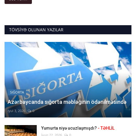
TÖVSIYƏ OLUNAN YAZILAR
SIĞORTA
Azərbaycanda sığorta məbləğinin ödənilməsində
İyul 3, 2026
0
Yumurta niyə ucuzlaşmışdı?
- TƏHLİL
İyun 22, 2026
0