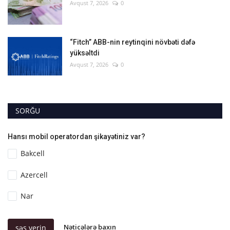
Avqust 7, 2026
0
“Fitch” ABB-nin reytinqini növbəti dəfə
yüksəltdi
Avqust 7, 2026
0
SORĞU
Hansı mobil operatordan şikayətiniz var?
Bakcell
Azercell
Nar
Nəticələrə baxın
səs verin