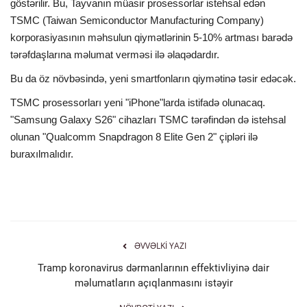
göstərilir. Bu, Tayvanın müasir prosessorlar istehsal edən
TSMC (Taiwan Semiconductor Manufacturing Company)
İDMAN
korporasiyasının məhsulun qiymətlərinin 5-10% artması barədə
tərəfdaşlarına məlumat verməsi ilə əlaqədardır.
FORMULA 1
Bu da öz növbəsində, yeni smartfonların qiymətinə təsir edəcək.
DÜNYA
TSMC prosessorları yeni "iPhone"larda istifadə olunacaq.
"Samsung Galaxy S26" cihazları TSMC tərəfindən də istehsal
ANALİTİKA
olunan "Qualcomm Snapdragon 8 Elite Gen 2" çipləri ilə
buraxılmalıdır.
Multimedia
ƏVVƏLKI YAZI
Tramp koronavirus dərmanlarının effektivliyinə dair
məlumatların açıqlanmasını istəyir