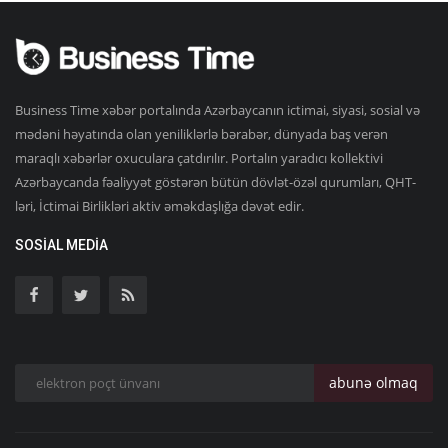
Business Time xəbər portalında Azərbaycanın ictimai, siyasi, sosial və
mədəni həyatında olan yeniliklərlə bərabər, dünyada baş verən
maraqlı xəbərlər oxuculara çatdırılır. Portalın yaradıcı kollektivi
Azərbaycanda fəaliyyət göstərən bütün dövlət-özəl qurumları, QHT-
ləri, İctimai Birlikləri aktiv əməkdaşlığa dəvət edir.
SOSIAL MEDIA
abunə olmaq