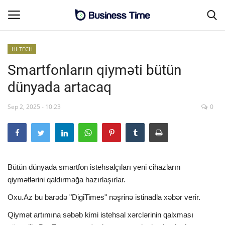
HI-TECH
Smartfonların qiyməti bütün
Əsas səhifə
dünyada artacaq
Əlaqə
Sep 2, 2025 - 10:23
0
MALİYYƏ-BİZNES
SƏNAYE-İNFRASTRUKTUR
Bütün dünyada smartfon istehsalçıları yeni cihazların
CƏMİYYƏT
qiymətlərini qaldırmağa hazırlaşırlar.
ENERGETİKA
Oxu.Az bu barədə "DigiTimes" nəşrinə istinadla xəbər verir.
Qiymət artımına səbəb kimi istehsal xərclərinin qalxması
SİYASƏT