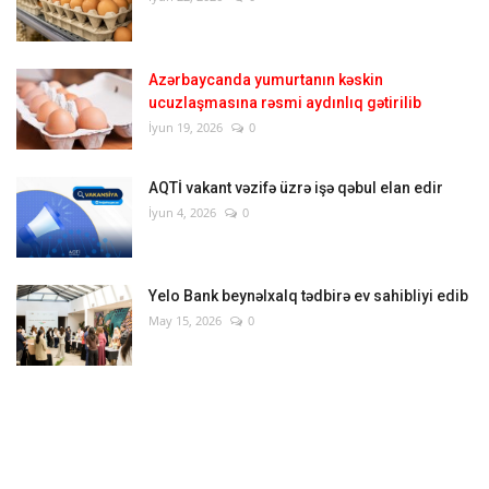
Azərbaycanda yumurtanın kəskin
ucuzlaşmasına rəsmi aydınlıq gətirilib
İyun 19, 2026
0
AQTİ vakant vəzifə üzrə işə qəbul elan edir
İyun 4, 2026
0
Yelo Bank beynəlxalq tədbirə ev sahibliyi edib
May 15, 2026
0