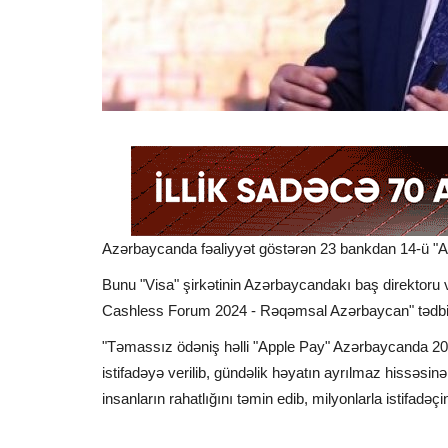
Azərbaycanda fəaliyyət göstərən 23 bankdan 14-ü "App
Bunu "Visa" şirkətinin Azərbaycandakı baş direktoru 
Cashless Forum 2024 - Rəqəmsal Azərbaycan" tədbiri
"Təmassız ödəniş həlli "Apple Pay" Azərbaycanda 2021
istifadəyə verilib, gündəlik həyatın ayrılmaz hissəsinə 
insanların rahatlığını təmin edib, milyonlarla istifadəç