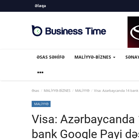
Əlaqə
ƏSAS SƏHIFƏ
MALİYYƏ-BİZNES
SƏNA
Əsas
MALİYYƏ-BİZNES
MALİYYƏ
Visa: Azərbaycanda 14 bank 
MALİYYƏ
Visa: Azərbaycanda 
bank Google Payi dəs