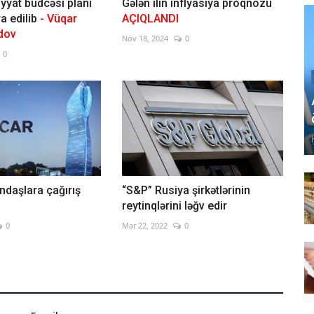
iyyat büdcəsi planı
Gələn ilin inflyasiya proqnozu
ra edilib
- Vüqar
AÇIQLANDI
dov
Nov 18, 2024
0
0
daşlara çağırış
“S&P” Rusiya şirkətlərinin
reytinqlərini ləğv edir
0
Mar 22, 2022
0