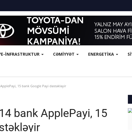
YE-İNFRASTRUKTUR
CƏMİYYƏT
ENERGETİKA
S
ApplePayi, 15 bank Google Payi dəstəkləyir
14 bank ApplePayi, 15
təkləyir