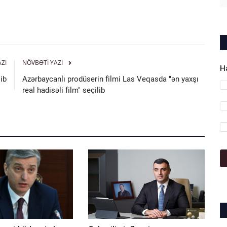
AZI
NÖVBƏTI YAZI
H
lib
Azərbaycanlı prodüserin filmi Las Veqasda "ən yaxşı
real hadisəli film" seçilib