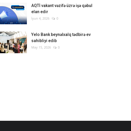
AQTİ vakant vəzifə üzrə işə qəbul
elan edir
İyun 4, 2026
0
Yelo Bank beynəlxalq tədbirə ev
sahibliyi edib
May 15, 2026
0