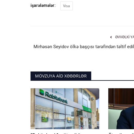
işarələmələr:
Visa
ƏVVƏLKI Y
Mirhəsən Seyidov ölkə başçısı tərəfindən təltif edi
MÖVZUYA AID XƏBƏRLƏR