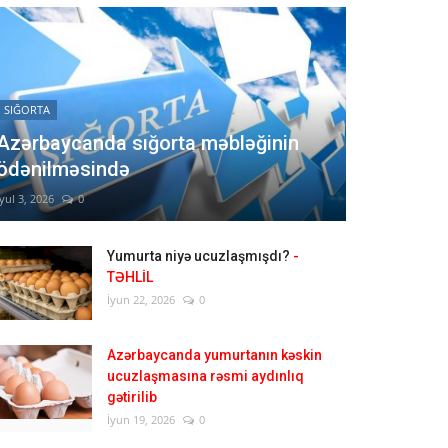
SIĞORTA
Azərbaycanda sığorta məbləğinin
ödənilməsində
İyul 3, 2026
0
Yumurta niyə ucuzlaşmışdı?
-
TƏHLİL
İyun 22, 2026
0
Azərbaycanda yumurtanın kəskin
ucuzlaşmasına rəsmi aydınlıq
gətirilib
İyun 19, 2026
0