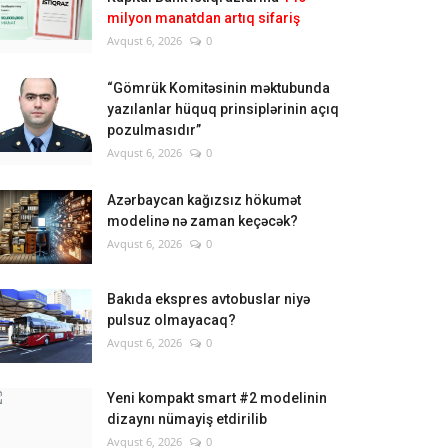
milyon manatdan artıq sifariş
Avqust 6, 2026
0
“Gömrük Komitəsinin məktubunda
yazılanlar hüquq prinsiplərinin açıq
pozulmasıdır”
Avqust 6, 2026
0
Azərbaycan kağızsız hökumət
modelinə nə zaman keçəcək?
Avqust 6, 2026
0
Bakıda ekspres avtobuslar niyə
pulsuz olmayacaq?
Avqust 6, 2026
0
Yeni kompakt smart #2 modelinin
dizaynı nümayiş etdirilib
Avqust 6, 2026
0