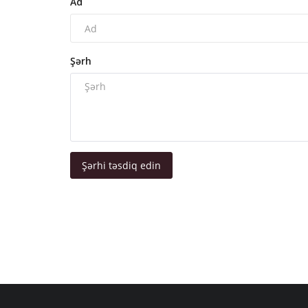
Ad
Şərh
Şərhi təsdiq edin