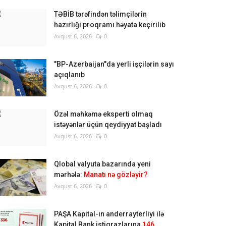
TƏBİB tərəfindən təlimçilərin
hazırlığı proqramı həyata keçirilib
Avqust 6, 2026
0
"BP-Azerbaijan"da yerli işçilərin sayı
açıqlanıb
Avqust 6, 2026
0
Özəl məhkəmə eksperti olmaq
istəyənlər üçün qeydiyyat başladı
Avqust 6, 2026
0
Qlobal valyuta bazarında yeni
mərhələ:
Manatı nə gözləyir?
Avqust 6, 2026
0
PAŞA Kapital-ın anderrayterliyi ilə
Kapital Bank istiqrazlarına
146