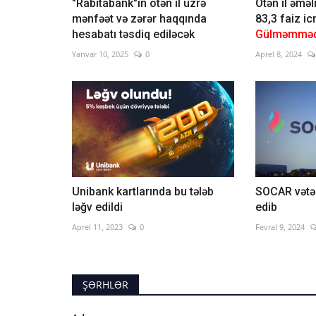
"Rabitabank"ın ötən il üzrə
Ötən il əməl
mənfəət və zərər haqqında
83,3 faiz ic
hesabatı təsdiq ediləcək
Gülməmmə
Yanvar 10, 2025
0
Aprel 8, 2024
Unibank kartlarında bu tələb
SOCAR vətən
ləğv edildi
edib
Aprel 11, 2023
0
Fevral 9, 2024
ŞƏRHLƏR