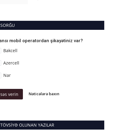
SORĞU
ansı mobil operatordan şikayətiniz var?
Bakcell
Azercell
Nar
Nəticələrə baxın
səs verin
TÖVSIYƏ OLUNAN YAZILAR