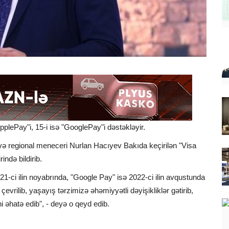
lePay"i, 15-i isə "GooglePay"i dəstəkləyir.
və regional meneceri Nurlan Hacıyev Bakıda keçirilən "Visa
ndə bildirib.
-ci ilin noyabrında, "Google Pay" isə 2022-ci ilin avqustunda
çevrilib, yaşayış tərzimizə əhəmiyyətli dəyişikliklər gətirib,
ini əhatə edib", - deyə o qeyd edib.