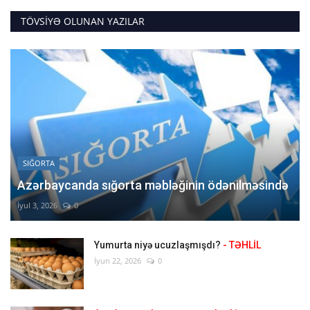
TÖVSIYƏ OLUNAN YAZILAR
SIĞORTA
Azərbaycanda sığorta məbləğinin ödənilməsində
İyul 3, 2026
0
Yumurta niyə ucuzlaşmışdı?
- TƏHLİL
İyun 22, 2026
0