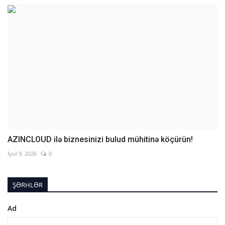
AZINCLOUD ilə biznesinizi bulud mühitinə köçürün!
İyul 9, 2026
0
ŞƏRHLƏR
Ad