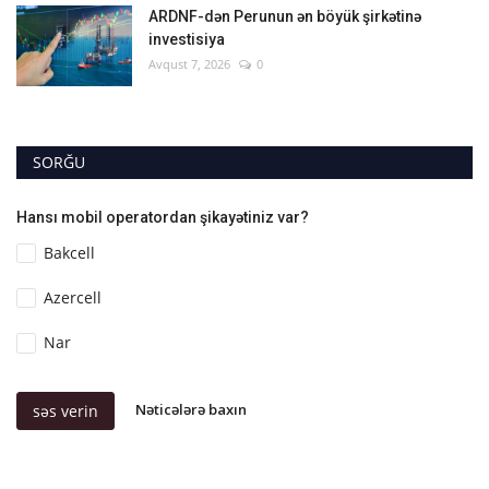
ARDNF-dən Perunun ən böyük şirkətinə
investisiya
Avqust 7, 2026
0
SORĞU
Hansı mobil operatordan şikayətiniz var?
Bakcell
Azercell
Nar
Nəticələrə baxın
səs verin