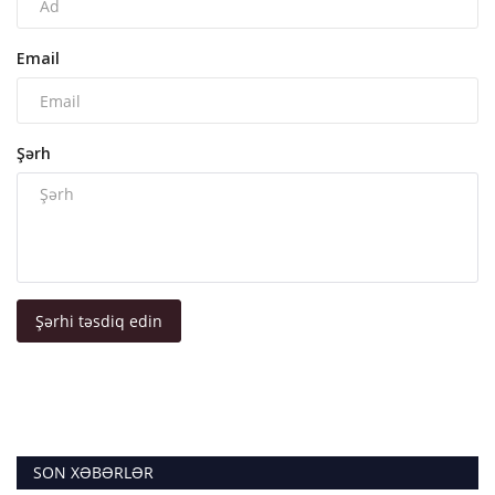
Email
Şərh
Şərhi təsdiq edin
SON XƏBƏRLƏR