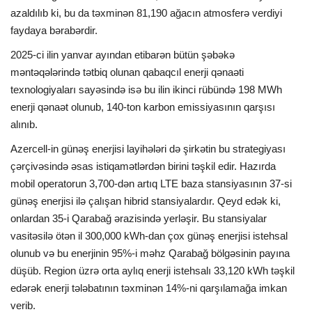
azaldılıb ki, bu da təxminən 81,190 ağacın atmosferə verdiyi
faydaya bərabərdir.
2025-ci ilin yanvar ayından etibarən bütün şəbəkə
məntəqələrində tətbiq olunan qabaqcıl enerji qənaəti
texnologiyaları sayəsində isə bu ilin ikinci rübündə 198 MWh
enerji qənaət olunub, 140-ton karbon emissiyasının qarşısı
alınıb.
Azercell-in günəş enerjisi layihələri də şirkətin bu strategiyası
çərçivəsində əsas istiqamətlərdən birini təşkil edir. Hazırda
mobil operatorun 3,700-dən artıq LTE baza stansiyasının 37-si
günəş enerjisi ilə çalışan hibrid stansiyalardır. Qeyd edək ki,
onlardan 35-i Qarabağ ərazisində yerləşir. Bu stansiyalar
vasitəsilə ötən il 300,000 kWh-dan çox günəş enerjisi istehsal
olunub və bu enerjinin 95%-i məhz Qarabağ bölgəsinin payına
düşüb. Region üzrə orta aylıq enerji istehsalı 33,120 kWh təşkil
edərək enerji tələbatının təxminən 14%-ni qarşılamağa imkan
verib.