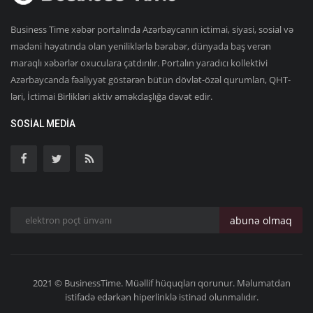
Business Time xəbər portalında Azərbaycanın ictimai, siyasi, sosial və
mədəni həyatında olan yeniliklərlə bərabər, dünyada baş verən
maraqlı xəbərlər oxuculara çatdırılır. Portalın yaradıcı kollektivi
Azərbaycanda fəaliyyət göstərən bütün dövlət-özəl qurumları, QHT-
ləri, İctimai Birlikləri aktiv əməkdaşlığa dəvət edir.
SOSIAL MEDIA
abunə olmaq
2021 © BusinessTime. Müəllif hüquqları qorunur. Məlumatdan
istifadə edərkən hiperlinklə istinad olunmalıdır.