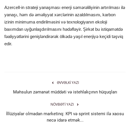
Azercell-in strateji yanaşması enerji səmərəliliyinin artırılması ilə
yanaşı, həm də əməliyyat xərclərinin azaldılmasını, karbon
izinin minimuma endirilməsini və texnologiyanın ekoloji
baxımdan uyğunlaşdırılmasını hədəfləyir. Şirkət bu istiqamətdə
fəaliyyətlərini genişləndirərək ölkədə yaşıl enerjiyə keçidi təşviq
edir.
ƏVVƏLKI YAZI
Məhsulun zəmanət müddəti və istehlakçının hüquqları
NÖVBƏTI YAZI
İllüziyalar olmadan marketinq: KPI və sprint sistemi ilə xaosu
necə idarə etmək...