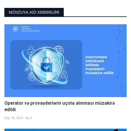
MÖVZUYA AID XƏBƏRLƏR
Operator və provayderlərin uçota alınması müzakirə
edildi
Sep 18, 2025
0