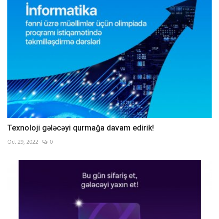
Texnoloji gələcəyi qurmağa davam edirik!
Oct 29, 2022
0