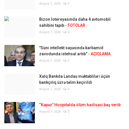
Avqust 7, 2026
0
Bizon lotereyasında daha 4 avtomobil
sahibini tapıb
- FOTOLAR
Avqust 7, 2026
0
"Süni intellekt sayəsində karbamid
zavodunda istehsal artıb"
- AÇIQLAMA
Avqust 7, 2026
0
Xalq Bankda Landau məktəbliləri üçün
bankçılıq üzrə təlim keçirildi
Avqust 7, 2026
0
“Kəpəz” Hospitalda ölüm hadisəsi baş verib
Avqust 7, 2026
0