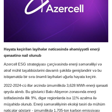
İDMAN
FORMULA 1
DÜNYA
ANALİTİKA
Həyata keçirilən layihələr nəticəsində əhəmiyyətli enerji
qənaətinə nail olunub
Multimedia
Azercell ESG strategiyası çərçivəsində enerji səmərəliliyi və
ətraf mühit təşəbbüslərini davamlı şəkildə genişləndirir və bu
istiqamətdə bir sıra önəmli layihələri uğurla həyata keçirir.
2022-2024-cü illər ərzində ümumilikdə 3,628 MWh enerji qənaəti
qeydə alınıb. Bu göstərici Bakı-Abşeron zonasında enerji
istifadəsində illik 9%, digər regionlarda isə 11% azalma ilə
müşahidə olunub. Enerji səmərəliliyinin ekoloji təsiri də mühüm
nəticələr göstərir - ümumilikdə 1,705-ton karbon emissiyası