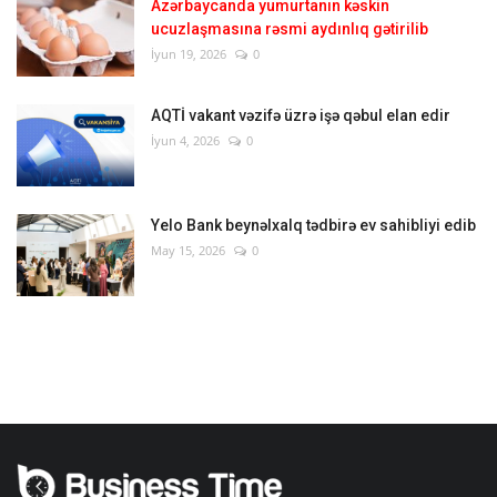
Azərbaycanda yumurtanın kəskin
ucuzlaşmasına rəsmi aydınlıq gətirilib
İyun 19, 2026
0
AQTİ vakant vəzifə üzrə işə qəbul elan edir
İyun 4, 2026
0
Yelo Bank beynəlxalq tədbirə ev sahibliyi edib
May 15, 2026
0