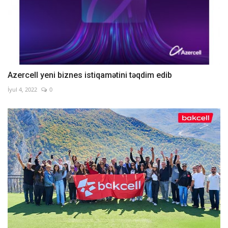
Azercell yeni biznes istiqamətini təqdim edib
İyul 4, 2022
0