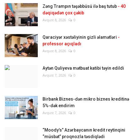
Zəng Trampın təşəbbüsü ilə baş tutub
- 40
dəqiqədən çox çəkib
Avqust 8, 2026
0
Qaraciyər xəstəliyinin gizli əlamətləri
-
professor açıqladı
Avqust 8, 2026
0
Aytən Quliyeva mətbuat katibi təyin edildi
Avqust 7, 2026
0
Birbank Biznes-dən mikro biznes kreditinə
5%-dək endirim
Avqust 7, 2026
0
“Moody’s” Azərbaycanın kredit reytinqini
“müsbət” proqnozla təsdiqlədi