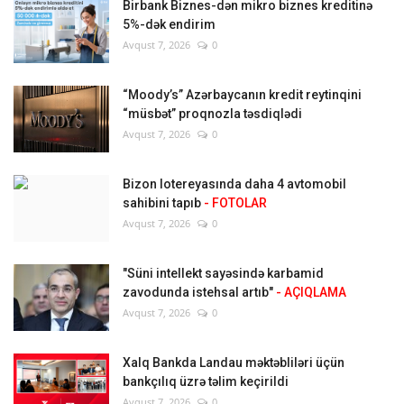
Birbank Biznes-dən mikro biznes kreditinə
5%-dək endirim
Avqust 7, 2026
0
“Moody’s” Azərbaycanın kredit reytinqini
“müsbət” proqnozla təsdiqlədi
Avqust 7, 2026
0
Bizon lotereyasında daha 4 avtomobil
sahibini tapıb
- FOTOLAR
Avqust 7, 2026
0
"Süni intellekt sayəsində karbamid
zavodunda istehsal artıb"
- AÇIQLAMA
Avqust 7, 2026
0
Xalq Bankda Landau məktəbliləri üçün
bankçılıq üzrə təlim keçirildi
Avqust 7, 2026
0