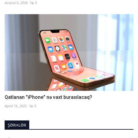
Avqust 6, 2026
0
Qatlanan "iPhone" nə vaxt buraxılacaq?
Aprel 16, 2025
0
ŞƏRHLƏR