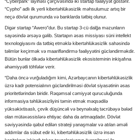
“Cyberpark” layihəsi çərçivəsində iki startap fəaliyyət göstərir.
“Cypho” adlı ilk yerli kibertəhlükəsizlik məhsulumuz artıq bir
neçə dövlət qurumunda və banklarda tətbiq olunur.
Digər startap “Awero”dur. Bu startap 3-cü dalğa məzunların
sayəsində ərsəyə gəlib. Startapın əsas missiyası süni intellekt
texnologiyasını da tətbiq etməklə kibertəhlükəsizlik sahəsində
təlimlər keçirmək və maarifləndirmə fəaliyyətini gücləndirməkdir.
Bütün bunlar ölkədə kibertəhlükəsizlik ekosisteminin inkişafına
əhəmiyyətli töhfələr verir.
“Daha öncə vurğuladığım kimi, Azərbaycanın kibertəhlükəsizlik
üzrə kadr potensialının gücləndirilməsi dövlət siyasətinin əsas
prioritetlərindən biridir. Rəqəmsal cəmiyyət quruculuğunda
informasiya təhlükəsizliyini təmin etmək məqsədilə
yüksəkixtisaslı, çevik düşüncəli və beynəlxalq təcrübəyə bələd
olan mütəxəssislərə ehtiyac daha da artmaqdadır. Dövlət
səviyyəsində qəbul edilən strateji yanaşmalar və atılan əməli
addımlar da sübut edir ki, kibertəhlükəsizlik üzrə insan