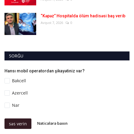
“Kəpəz” Hospitalda ölüm hadisəsi baş verib
Avqust 7, 2026
0
SORĞU
Hansı mobil operatordan şikayətiniz var?
Bakcell
Azercell
Nar
Nəticələrə baxın
səs verin