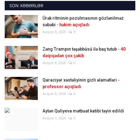
SON XƏBƏRLƏR
Ürək ritminin pozulmasının gözlənilməz
səbəbi
- həkim açıqladı
Avqust 9, 2026
0
Zəng Trampın təşəbbüsü ilə baş tutub
- 40
dəqiqədən çox çəkib
Avqust 8, 2026
0
Qaraciyər xəstəliyinin gizli əlamətləri
-
professor açıqladı
Avqust 8, 2026
0
Aytən Quliyeva mətbuat katibi təyin edildi
Avqust 7, 2026
0