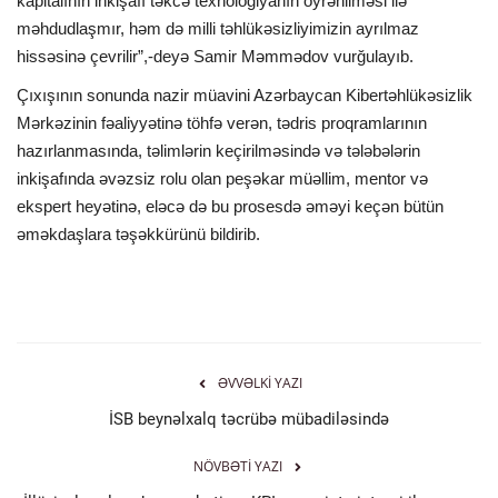
kapitalının inkişafı təkcə texnologiyanın öyrənilməsi ilə
məhdudlaşmır, həm də milli təhlükəsizliyimizin ayrılmaz
hissəsinə çevrilir”,-deyə Samir Məmmədov vurğulayıb.
Çıxışının sonunda nazir müavini Azərbaycan Kibertəhlükəsizlik
Mərkəzinin fəaliyyətinə töhfə verən, tədris proqramlarının
hazırlanmasında, təlimlərin keçirilməsində və tələbələrin
inkişafında əvəzsiz rolu olan peşəkar müəllim, mentor və
ekspert heyətinə, eləcə də bu prosesdə əməyi keçən bütün
əməkdaşlara təşəkkürünü bildirib.
ƏVVƏLKI YAZI
İSB beynəlxalq təcrübə mübadiləsində
NÖVBƏTI YAZI