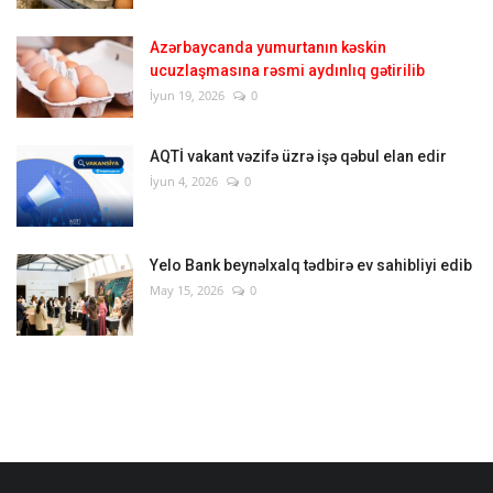
Azərbaycanda yumurtanın kəskin
ucuzlaşmasına rəsmi aydınlıq gətirilib
İyun 19, 2026
0
AQTİ vakant vəzifə üzrə işə qəbul elan edir
İyun 4, 2026
0
Yelo Bank beynəlxalq tədbirə ev sahibliyi edib
May 15, 2026
0