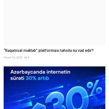
“Rəqəmsal məktəb” platforması təhsilə nə vəd edir?
Fevral 10, 2025
0