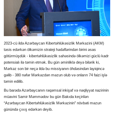
İDMAN
FORMULA 1
DÜNYA
2023-cü ildə Azərbaycan Kibertəhlükəsizlik Mərkəzini (AKM)
təsis edərkən ölkəmizin strateji hədəflərindən birini əsas
ANALİTİKA
götürmüşdük - kibertəhlükəsizlik sahəsində ölkəmizi güclü kadr
potensialı ilə təmin etmək. Bu gün əminliklə deyə bilərik ki,
Multimedia
Mərkəz son bir neçə ildə bu missiyanın öhdəsindən layiqincə
gəlib - 380 nəfər Mərkəzdən məzun olub və onların 74 faizi işlə
təmin edilib.
Bu barədə Azərbaycanın rəqəmsal inkişaf və nəqliyyat nazirinin
müavini Samir Məmmədov bu gün Bakıda keçirilən
“Azərbaycan Kibertəhlükəsizlik Mərkəzinin” növbəti məzun
günündə çıxış edərkən deyib.