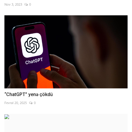
Nov 3, 2023
0
“ChatGPT” yenə çökdü
Fevral 20, 2025
0