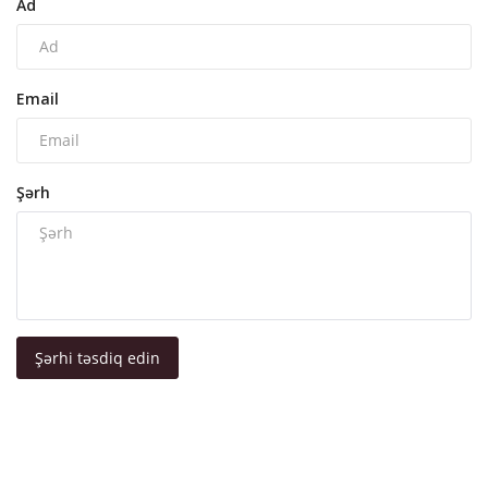
Ad
Email
Şərh
Şərhi təsdiq edin