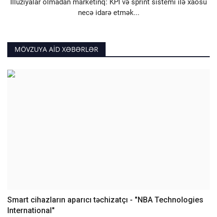
İllüziyalar olmadan marketinq: KPI və sprint sistemi ilə xaosu
necə idarə etmək...
MÖVZUYA AID XƏBƏRLƏR
Smart cihazların aparıcı təchizatçı - "NBA Technologies
International"