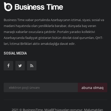
Business Time xəbər portalında Azərbaycanın ictimai, siyasi, sosial və
mədəni həyatında olan yeniliklərlə bərabər, dünyada baş verən
maraqlı xəbərlər oxuculara çatdırılır. Portalın yaradıcı kollektivi
Azərbaycanda fəaliyyət göstərən bütün dövlət-özəl qurumları, QHT-
ləri, İctimai Birlikləri aktiv əməkdaşlığa dəvət edir.
SOSIAL MEDIA
abunə olmaq
2021 © BusinessTime. Müəllif hüquqları qorunur. Məlumatdan