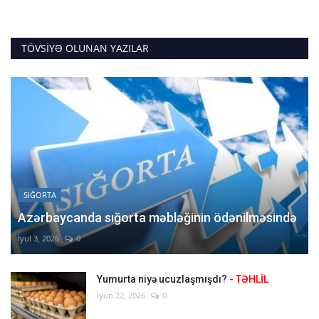
TÖVSIYƏ OLUNAN YAZILAR
SIĞORTA
Azərbaycanda sığorta məbləğinin ödənilməsində
İyul 3, 2026
0
Yumurta niyə ucuzlaşmışdı?
- TƏHLİL
İyun 22, 2026
0