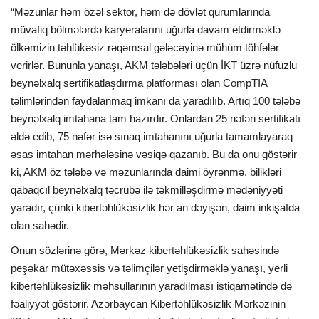
“Məzunlar həm özəl sektor, həm də dövlət qurumlarında
müvafiq bölmələrdə karyeralarını uğurla davam etdirməklə
ölkəmizin təhlükəsiz rəqəmsal gələcəyinə mühüm töhfələr
verirlər. Bununla yanaşı, AKM tələbələri üçün İKT üzrə nüfuzlu
beynəlxalq sertifikatlaşdırma platforması olan CompTIA
təlimlərindən faydalanmaq imkanı da yaradılıb. Artıq 100 tələbə
beynəlxalq imtahana tam hazırdır. Onlardan 25 nəfəri sertifikatı
əldə edib, 75 nəfər isə sınaq imtahanını uğurla tamamlayaraq
əsas imtahan mərhələsinə vəsiqə qazanıb. Bu da onu göstərir
ki, AKM öz tələbə və məzunlarında daimi öyrənmə, bilikləri
qabaqcıl beynəlxalq təcrübə ilə təkmilləşdirmə mədəniyyəti
yaradır, çünki kibertəhlükəsizlik hər an dəyişən, daim inkişafda
olan sahədir.
Onun sözlərinə görə, Mərkəz kibertəhlükəsizlik sahəsində
peşəkar mütəxəssis və təlimçilər yetişdirməklə yanaşı, yerli
kibertəhlükəsizlik məhsullarının yaradılması istiqamətində də
fəaliyyət göstərir. Azərbaycan Kibertəhlükəsizlik Mərkəzinin