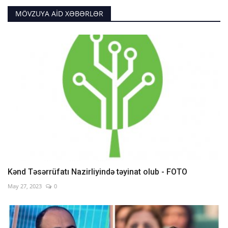
MÖVZUYA AID XƏBƏRLƏR
Kənd Təsərrüfatı Nazirliyində təyinat olub - FOTO
May 27, 2023
0