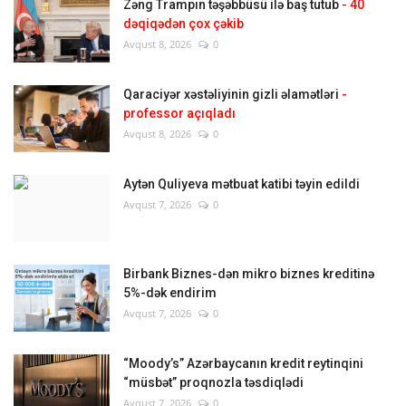
Zəng Trampın təşəbbüsü ilə baş tutub
- 40
dəqiqədən çox çəkib
Avqust 8, 2026
0
Qaraciyər xəstəliyinin gizli əlamətləri
-
professor açıqladı
Avqust 8, 2026
0
Aytən Quliyeva mətbuat katibi təyin edildi
Avqust 7, 2026
0
Birbank Biznes-dən mikro biznes kreditinə
5%-dək endirim
Avqust 7, 2026
0
“Moody’s” Azərbaycanın kredit reytinqini
“müsbət” proqnozla təsdiqlədi
Avqust 7, 2026
0