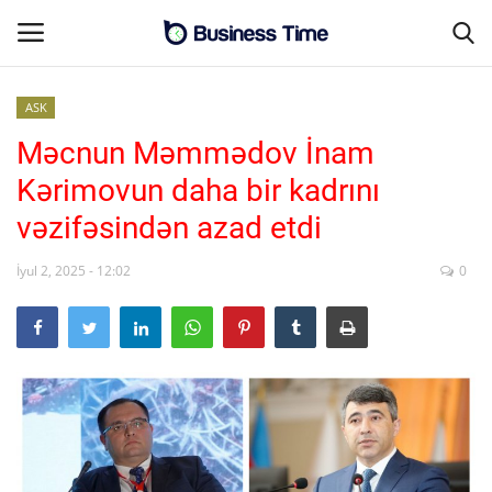
ASK
Məcnun Məmmədov İnam
Əsas səhifə
Kərimovun daha bir kadrını
MALİYYƏ-BİZNES
vəzifəsindən azad etdi
Əlaqə
İyul 2, 2025 - 12:02
0
SƏNAYE-İNFRASTRUKTUR
CƏMİYYƏT
ENERGETİKA
SİYASƏT