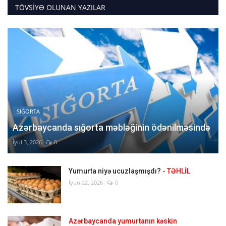
TÖVSIYƏ OLUNAN YAZILAR
SIĞORTA
Azərbaycanda sığorta məbləğinin ödənilməsində
İyul 3, 2026
0
Yumurta niyə ucuzlaşmışdı?
- TƏHLİL
İyun 22, 2026
0
Azərbaycanda yumurtanın kəskin