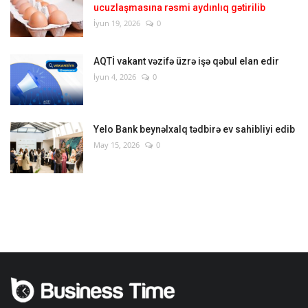
ucuzlaşmasına rəsmi aydınlıq gətirilib
İyun 19, 2026
0
AQTİ vakant vəzifə üzrə işə qəbul elan edir
İyun 4, 2026
0
Yelo Bank beynəlxalq tədbirə ev sahibliyi edib
May 15, 2026
0