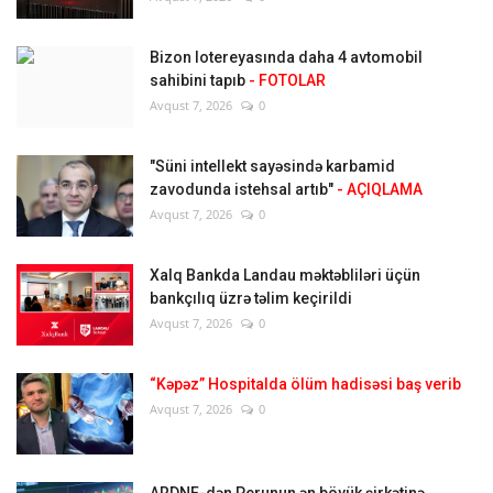
Bizon lotereyasında daha 4 avtomobil
sahibini tapıb
- FOTOLAR
Avqust 7, 2026
0
"Süni intellekt sayəsində karbamid
zavodunda istehsal artıb"
- AÇIQLAMA
Avqust 7, 2026
0
Xalq Bankda Landau məktəbliləri üçün
bankçılıq üzrə təlim keçirildi
Avqust 7, 2026
0
“Kəpəz” Hospitalda ölüm hadisəsi baş verib
Avqust 7, 2026
0
ARDNF-dən Perunun ən böyük şirkətinə