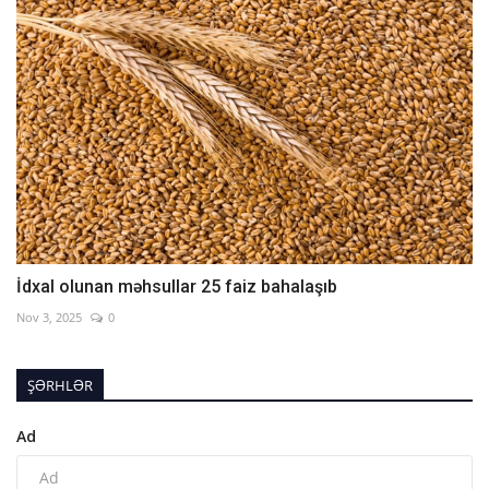
İdxal olunan məhsullar 25 faiz bahalaşıb
Nov 3, 2025
0
ŞƏRHLƏR
Ad