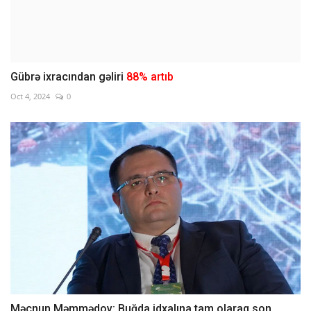
Gübrə ixracından gəliri
88% artıb
Oct 4, 2024
0
Məcnun Məmmədov: Buğda idxalına tam olaraq son