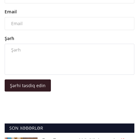
Email
Şərh
Şərhi təsdiq edin
SON XƏBƏRLƏR