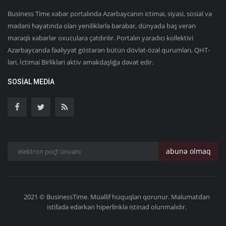
Business Time xəbər portalında Azərbaycanın ictimai, siyasi, sosial və
mədəni həyatında olan yeniliklərlə bərabər, dünyada baş verən
maraqlı xəbərlər oxuculara çatdırılır. Portalın yaradıcı kollektivi
Azərbaycanda fəaliyyət göstərən bütün dövlət-özəl qurumları, QHT-
ləri, İctimai Birlikləri aktiv əməkdaşlığa dəvət edir.
SOSIAL MEDIA
abunə olmaq
2021 © BusinessTime. Müəllif hüquqları qorunur. Məlumatdan
istifadə edərkən hiperlinklə istinad olunmalıdır.