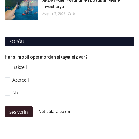
investisiya
Avqust 7, 2026
0
SORĞU
Hansı mobil operatordan şikayətiniz var?
Bakcell
Azercell
Nar
Nəticələrə baxın
səs verin