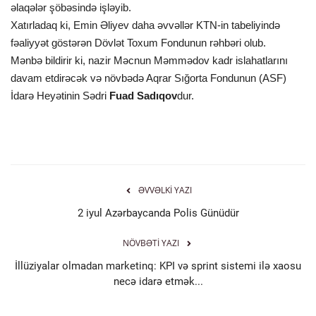
əlaqələr şöbəsində işləyib.
Xatırladaq ki, Emin Əliyev daha əvvəllər KTN-in tabeliyində
fəaliyyət göstərən Dövlət Toxum Fondunun rəhbəri olub.
Mənbə bildirir ki, nazir Məcnun Məmmədov kadr islahatlarını
davam etdirəcək və növbədə Aqrar Sığorta Fondunun (ASF)
İdarə Heyətinin Sədri
Fuad Sadıqov
dur.
ƏVVƏLKI YAZI
2 iyul Azərbaycanda Polis Günüdür
NÖVBƏTI YAZI
İllüziyalar olmadan marketinq: KPI və sprint sistemi ilə xaosu
necə idarə etmək...