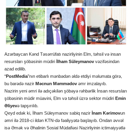
İDMAN
FORMULA 1
DÜNYA
Azərbaycan Kənd Təsərrüfatı nazirliyinin Elm, təhsil və insan
ANALİTİKA
resursları şöbəsinin müdiri
İlham Süleymanov
vəzifəsindən
azad edilib.
Multimedia
“
PostMedia
”nın etibarlı mənbədən əldə etdiyi məlumata görə,
bu barədə nazir
Məcnun Məmmədov
əmr imzalayıb.
Nazirin yeni əmri ilə adıçəkilən şöbəyə rəhbərlik İnsan resursları
şöbəsinin müdir müavini, Elm və təhsil üzrə sektor müdiri
Emin
Əliyev
ə tapşırılıb.
Qeyd edək ki, İlham Süleymanov sabiq nazir
İnam Kərimov
un
əmri ilə 2018-ci ildən KTN-də fəaliyyətə başlayıb. Ondan əvvəl
isə Əmək və Əhalinin Sosial Müdafiəsi Nazirliyinin ictimaiyyətlə