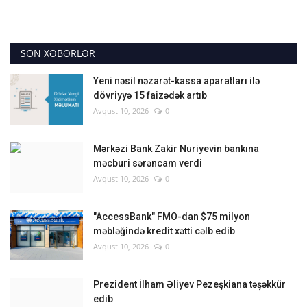
SON XƏBƏRLƏR
Yeni nəsil nəzarət-kassa aparatları ilə
dövriyyə 15 faizədək artıb
Avqust 10, 2026
0
Mərkəzi Bank Zakir Nuriyevin bankına
məcburi sərəncam verdi
Avqust 10, 2026
0
"AccessBank" FMO-dan $75 milyon
məbləğində kredit xətti cəlb edib
Avqust 10, 2026
0
Prezident İlham Əliyev Pezeşkiana təşəkkür
edib