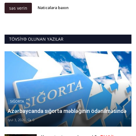
Nəticələrə baxın
səs verin
TÖVSIYƏ OLUNAN YAZILAR
SIĞORTA
Azərbaycanda sığorta məbləğinin ödənilməsində
İyul 3, 2026
0