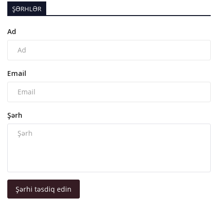
ŞƏRHLƏR
Ad
Email
Şərh
Şərhi təsdiq edin