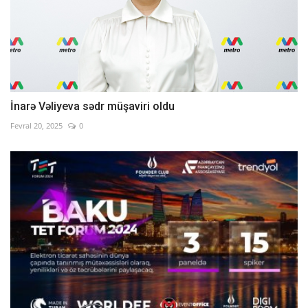
İnarə Vəliyeva sədr müşaviri oldu
Fevral 20, 2025
0