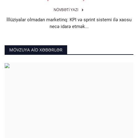
NÖVBƏTI YAZI
İllüziyalar olmadan marketinq: KPI və sprint sistemi ilə xaosu
necə idarə etmək...
MÖVZUYA AID XƏBƏRLƏR