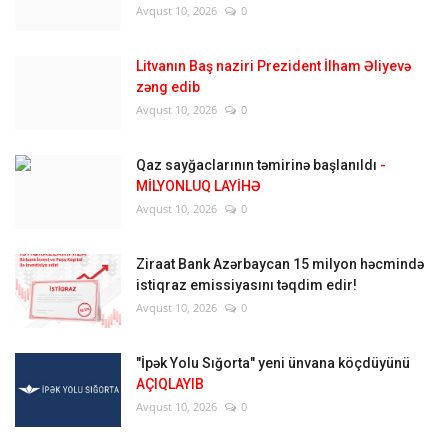
Avqust 10, 2026
0
Litvanın Baş naziri Prezident İlham Əliyevə
zəng edib
Avqust 10, 2026
0
Qaz sayğaclarının təmirinə başlanıldı
-
MİLYONLUQ LAYİHƏ
Avqust 10, 2026
0
Ziraat Bank Azərbaycan 15 milyon həcmində
istiqraz emissiyasını təqdim edir!
Avqust 10, 2026
0
"İpək Yolu Sığorta" yeni ünvana köçdüyünü
AÇIQLAYIB
Avqust 10, 2026
0