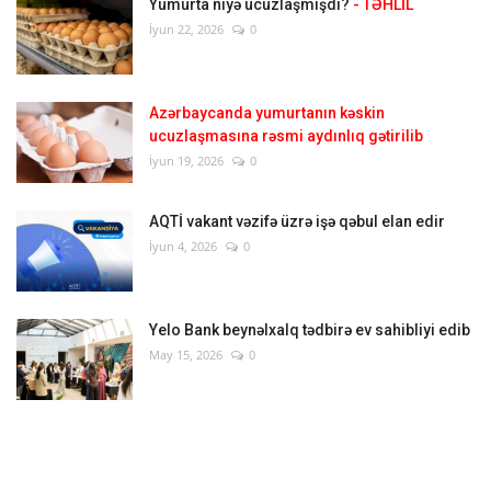
Yumurta niyə ucuzlaşmışdı?
- TƏHLİL
İyun 22, 2026
0
Azərbaycanda yumurtanın kəskin
ucuzlaşmasına rəsmi aydınlıq gətirilib
İyun 19, 2026
0
AQTİ vakant vəzifə üzrə işə qəbul elan edir
İyun 4, 2026
0
Yelo Bank beynəlxalq tədbirə ev sahibliyi edib
May 15, 2026
0