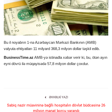
İDMAN
FORMULA 1
DÜNYA
Bu il noyabrın 1-nə Azərbaycan Mərkəzi Bankının (AMB)
valyuta ehtiyatları 11 milyard 368,3 milyon dollar təşkil edib.
ANALİTİKA
BusinessTime.az
AMB-yə istinadla xəbər verir ki, bu, ötən ayın
Multimedia
eyni dövrü ilə müqayisədə 57,8 milyon dollar çoxdur.
ƏVVƏLKI YAZI
Sabiq nazir müavininə bağllı hospitalın dövlət büdcəsinə 26
milyon manat borcu yaranıb