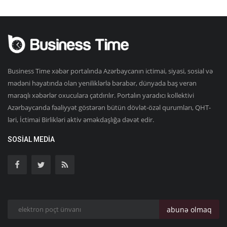
Business Time xəbər portalında Azərbaycanın ictimai, siyasi, sosial və
mədəni həyatında olan yeniliklərlə bərabər, dünyada baş verən
maraqlı xəbərlər oxuculara çatdırılır. Portalın yaradıcı kollektivi
Azərbaycanda fəaliyyət göstərən bütün dövlət-özəl qurumları, QHT-
ləri, İctimai Birlikləri aktiv əməkdaşlığa dəvət edir.
SOSIAL MEDIA
abunə olmaq