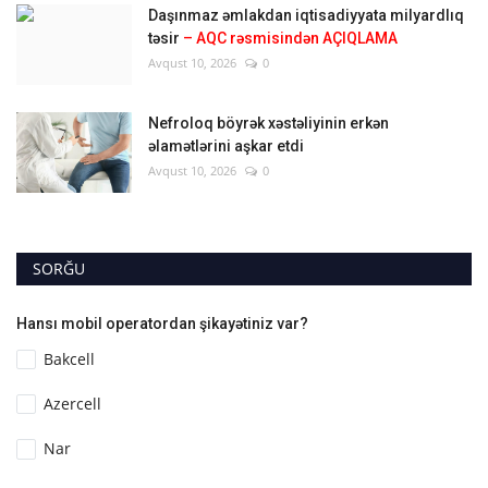
Daşınmaz əmlakdan iqtisadiyyata milyardlıq
təsir
– AQC rəsmisindən AÇIQLAMA
Avqust 10, 2026
0
Nefroloq böyrək xəstəliyinin erkən
əlamətlərini aşkar etdi
Avqust 10, 2026
0
SORĞU
Hansı mobil operatordan şikayətiniz var?
Bakcell
Azercell
Nar