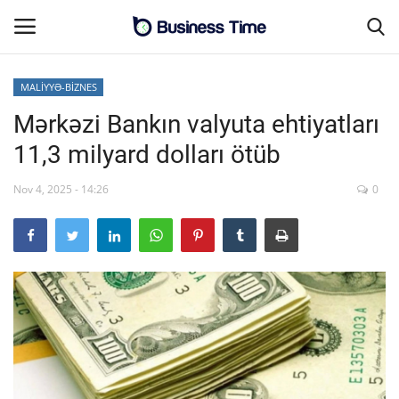
MALİYYƏ-BİZNES
Mərkəzi Bankın valyuta ehtiyatları
Əsas səhifə
11,3 milyard dolları ötüb
MALİYYƏ-BİZNES
Nov 4, 2025 - 14:26
0
Əlaqə
SƏNAYE-İNFRASTRUKTUR
CƏMİYYƏT
ENERGETİKA
SİYASƏT