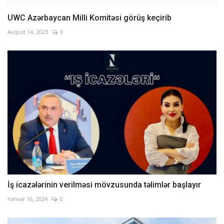
UWC Azərbaycan Milli Komitəsi görüş keçirib
Avqust 14, 2023
0
İş icazələrinin verilməsi mövzusunda təlimlər başlayır
Yanvar 16, 2024
0