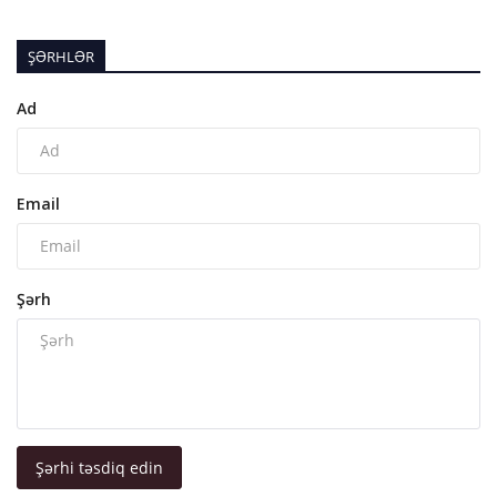
ŞƏRHLƏR
Ad
Email
Şərh
Şərhi təsdiq edin