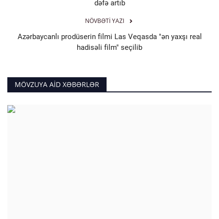
dəfə artıb
NÖVBƏTI YAZI
Azərbaycanlı prodüserin filmi Las Veqasda "ən yaxşı real
hadisəli film" seçilib
MÖVZUYA AID XƏBƏRLƏR