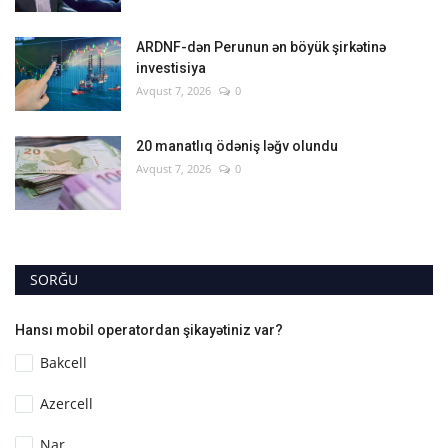
ARDNF-dən Perunun ən böyük şirkətinə
investisiya
Avqust 7, 2026
0
20 manatlıq ödəniş ləğv olundu
Avqust 7, 2026
0
SORĞU
Hansı mobil operatordan şikayətiniz var?
Bakcell
Azercell
Nar