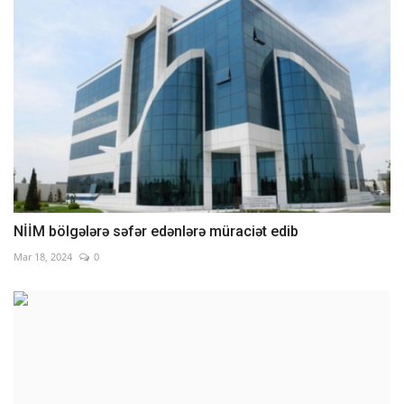
NİİM bölgələrə səfər edənlərə müraciət edib
Mar 18, 2024
0