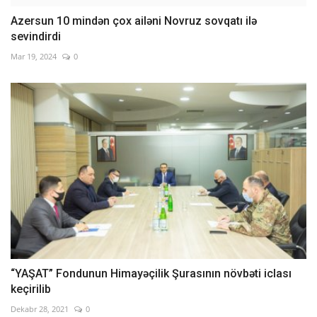
Azersun 10 mindən çox ailəni Novruz sovqatı ilə
sevindirdi
Mar 19, 2024
0
“YAŞAT” Fondunun Himayəçilik Şurasının növbəti iclası
keçirilib
Dekabr 28, 2021
0