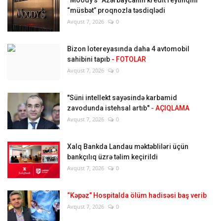
“müsbət” proqnozla təsdiqlədi
Avqust 7, 2026
0
Bizon lotereyasında daha 4 avtomobil
sahibini tapıb
- FOTOLAR
Avqust 7, 2026
0
"Süni intellekt sayəsində karbamid
zavodunda istehsal artıb"
- AÇIQLAMA
Avqust 7, 2026
0
Xalq Bankda Landau məktəbliləri üçün
bankçılıq üzrə təlim keçirildi
Avqust 7, 2026
0
“Kəpəz” Hospitalda ölüm hadisəsi baş verib
Avqust 7, 2026
0