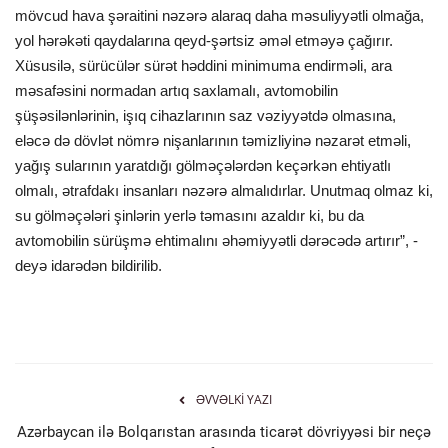
mövcud hava şəraitini nəzərə alaraq daha məsuliyyətli olmağa,
yol hərəkəti qaydalarına qeyd-şərtsiz əməl etməyə çağırır.
Xüsusilə, sürücülər sürət həddini minimuma endirməli, ara
məsafəsini normadan artıq saxlamalı, avtomobilin
şüşəsilənlərinin, işıq cihazlarının saz vəziyyətdə olmasına,
eləcə də dövlət nömrə nişanlarının təmizliyinə nəzarət etməli,
yağış sularının yaratdığı gölməçələrdən keçərkən ehtiyatlı
olmalı, ətrafdakı insanları nəzərə almalıdırlar. Unutmaq olmaz ki,
su gölməçələri şinlərin yerlə təmasını azaldır ki, bu da
avtomobilin sürüşmə ehtimalını əhəmiyyətli dərəcədə artırır”, -
deyə idarədən bildirilib.
ƏVVƏLKI YAZI
Azərbaycan ilə Bolqarıstan arasında ticarət dövriyyəsi bir neçə