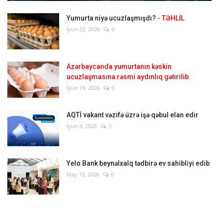
Yumurta niyə ucuzlaşmışdı?
- TƏHLİL
İyun 22, 2026
0
Azərbaycanda yumurtanın kəskin
ucuzlaşmasına rəsmi aydınlıq gətirilib
İyun 19, 2026
0
AQTİ vakant vəzifə üzrə işə qəbul elan edir
İyun 4, 2026
0
Yelo Bank beynəlxalq tədbirə ev sahibliyi edib
May 15, 2026
0