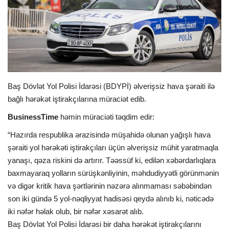
İDMAN
FORMULA 1
DÜNYA
Baş Dövlət Yol Polisi İdarəsi (BDYPİ) əlverişsiz hava şəraiti ilə
bağlı hərəkət iştirakçılarına müraciət edib.
ANALİTİKA
BusinessTime
həmin müraciəti təqdim edir:
Multimedia
“Hazırda respublika ərazisində müşahidə olunan yağışlı hava
şəraiti yol hərəkəti iştirakçıları üçün əlverişsiz mühit yaratmaqla
yanaşı, qəza riskini də artırır. Təəssüf ki, edilən xəbərdarlıqlara
baxmayaraq yolların sürüşkənliyinin, məhdudiyyətli görünmənin
və digər kritik hava şərtlərinin nəzərə alınmaması səbəbindən
son iki gündə 5 yol-nəqliyyat hadisəsi qeydə alınıb ki, nəticədə
iki nəfər həlak olub, bir nəfər xəsarət alıb.
Baş Dövlət Yol Polisi İdarəsi bir daha hərəkət iştirakçılarını