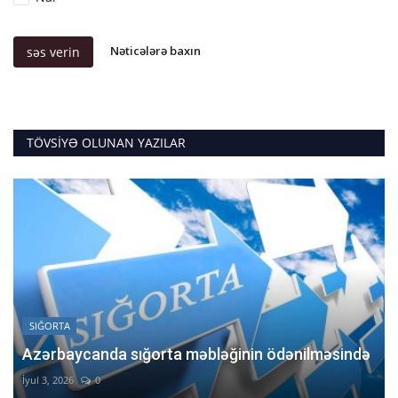
Nəticələrə baxın
səs verin
TÖVSIYƏ OLUNAN YAZILAR
SIĞORTA
Azərbaycanda sığorta məbləğinin ödənilməsində
İyul 3, 2026
0