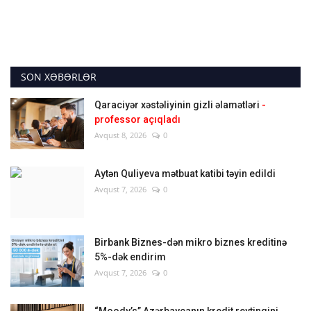
SON XƏBƏRLƏR
Qaraciyər xəstəliyinin gizli əlamətləri
-
professor açıqladı
Avqust 8, 2026
0
Aytən Quliyeva mətbuat katibi təyin edildi
Avqust 7, 2026
0
Birbank Biznes-dən mikro biznes kreditinə
5%-dək endirim
Avqust 7, 2026
0
“Moody’s” Azərbaycanın kredit reytinqini