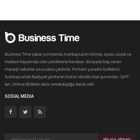
Business Time xəbər portalında Azərbaycanın ictimai, siyasi, sosial və
mədəni həyatında olan yeniliklərlə bərabər, dünyada baş verən
maraqlı xəbərlər oxuculara çatdırılır. Portalın yaradıcı kollektivi
Azərbaycanda fəaliyyət göstərən bütün dövlət-özəl qurumları, QHT-
ləri, İctimai Birlikləri aktiv əməkdaşlığa dəvət edir.
SOSIAL MEDIA
abunə olmaq